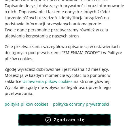
Informacje prawne
Zapisanie decyzji dotyczących prywatności oraz informowanie
o nich
.
Dopasowanie i łączenie danych z innych źródeł
.
Regulamin
Łączenie różnych urządzeń
.
Identyfikacja urządzeń na
podstawie informacji przesyłanych automatycznie
.
Polityka plików "cookies"
Twoje dane personalne przetwarzamy również w celu
ułatwiania korzystania z naszych stron
Ustawienia plików "cookies"
Cele przetwarzania szczegółowo opisane są w ustawieniach
Udostępnianie lokalizacji
dostępnych pod przyciskiem: “ZMIENIAM ZGODY” i w Polityce
Informacje dla Aktu o Usługach Cyfrowych
plików cookies.
Zgodę wyrażasz dobrowolnie i jest ważna 12 miesięcy.
Pobierz aplikację
Możesz ją w każdym momencie wycofać lub ponowić w
zakładce
Ustawienia plików cookies
na stronie głównej.
Wycofanie zgody nie wpływa na legalność uprzedniego
przetwarzania.
polityka plików cookies
polityka ochrony prywatności
Zgadzam się