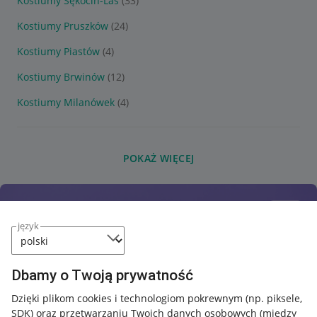
Kostiumy Sękocin-Las
(33)
Kostiumy Pruszków
(24)
Kostiumy Piastów
(4)
Kostiumy Brwinów
(12)
Kostiumy Milanówek
(4)
POKAŻ WIĘCEJ
język
Dbamy o Twoją prywatność
Dzięki plikom cookies i technologiom pokrewnym
(np. piksele,
SDK)
oraz przetwarzaniu Twoich danych osobowych
(między