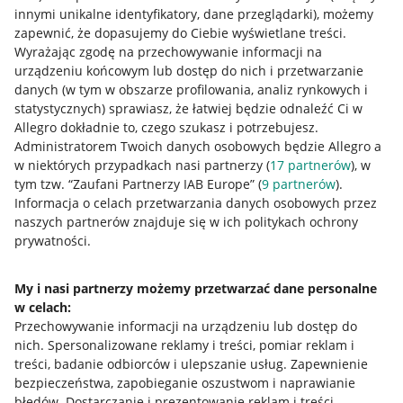
innymi unikalne identyfikatory, dane przeglądarki)
, możemy
zapewnić, że dopasujemy do Ciebie wyświetlane treści.
Wyrażając zgodę na przechowywanie informacji na
urządzeniu końcowym lub dostęp do nich i przetwarzanie
danych (w tym w obszarze profilowania, analiz rynkowych i
statystycznych) sprawiasz, że łatwiej będzie odnaleźć Ci w
Allegro dokładnie to, czego szukasz i potrzebujesz.
Administratorem Twoich danych osobowych będzie Allegro a
w niektórych przypadkach nasi partnerzy (
17
partnerów
), w
Nawigacja
tym tzw. “Zaufani Partnerzy IAB Europe” (
9
partnerów
).
Przydatne informacje
Informacja o celach przetwarzania danych osobowych przez
naszych partnerów znajduje się w ich politykach ochrony
prywatności.
Jak to działa
Napisz do nas
My i nasi partnerzy możemy przetwarzać dane personalne
w celach:
Allegro Gadane dla sprzedających
Przechowywanie informacji na urządzeniu lub dostęp do
Allegro Gadane dla kupujących
nich
.
Spersonalizowane reklamy i treści, pomiar reklam i
treści, badanie odbiorców i ulepszanie usług
.
Zapewnienie
Mapa miejscowości
bezpieczeństwa, zapobieganie oszustwom i naprawianie
błędów
.
Dostarczanie i prezentowanie reklam i treści
.