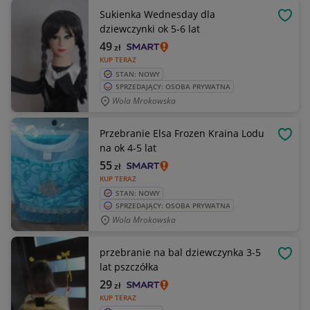
Sukienka Wednesday dla
OBSE
dziewczynki ok 5-6 lat
49
zł
KUP TERAZ
STAN: NOWY
SPRZEDAJĄCY: OSOBA PRYWATNA
Wola Mrokowska
Przebranie Elsa Frozen Kraina Lodu
OBSE
na ok 4-5 lat
55
zł
KUP TERAZ
STAN: NOWY
SPRZEDAJĄCY: OSOBA PRYWATNA
Wola Mrokowska
przebranie na bal dziewczynka 3-5
OBSE
lat pszczółka
29
zł
KUP TERAZ