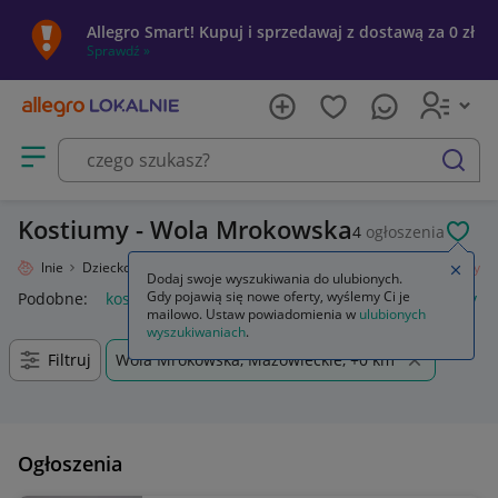
Allegro Smart! Kupuj i sprzedawaj z dostawą za 0 zł
Sprawdź »
Otwórz menu z kategoriami
szukaj
Kostiumy - Wola Mrokowska
4
ogłoszenia
POL
ro Lokalnie
Dziecko
Okazje, przyjęcia
Kostiumy, przebrania
Kostiumy
Zamkn
Dodaj swoje wyszukiwania do ulubionych.
Gdy pojawią się nowe oferty, wyślemy Ci je
Podobne:
kostiumy damskie
kostium
garsonki i kostiumy
mailowo. Ustaw powiadomienia w
ulubionych
wyszukiwaniach
.
Filtruj
Wola Mrokowska, Mazowieckie, +0 km
Ogłoszenia