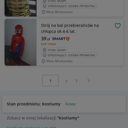
STAN: NOWY
SPRZEDAJĄCY: OSOBA PRYWATNA
Wola Mrokowska
Strój na bal przebierańców na
OBSE
chłopca ok 4-6 lat.
39
zł
KUP TERAZ
STAN: NOWY
SPRZEDAJĄCY: OSOBA PRYWATNA
Wola Mrokowska
Wybierz stronę:
Następna strona
z
1
Stan przedmiotu: Kostiumy
Nowy
Zobacz w innej lokalizacji
"Kostiumy"