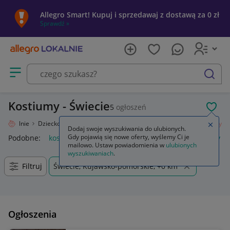
Allegro Smart! Kupuj i sprzedawaj z dostawą za 0 zł
Sprawdź »
Otwórz menu z kategoriami
szukaj
Kostiumy - Świecie
5
ogłoszeń
POL
ro Lokalnie
Dziecko
Okazje, przyjęcia
Kostiumy, przebrania
Kostiumy
Zamkn
Dodaj swoje wyszukiwania do ulubionych.
Gdy pojawią się nowe oferty, wyślemy Ci je
Podobne:
kostiumy damskie
kostium
garsonki i kostiumy
mailowo. Ustaw powiadomienia w
ulubionych
wyszukiwaniach
.
Filtruj
Świecie, Kujawsko-pomorskie, +0 km
Ogłoszenia