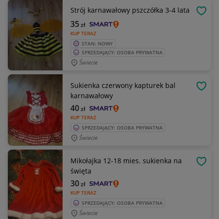
Strój karnawałowy pszczółka 3-4 lata
OBSE
35
zł
KUP TERAZ
STAN: NOWY
SPRZEDAJĄCY: OSOBA PRYWATNA
Świecie
Sukienka czerwony kapturek bal
OBSE
karnawałowy
40
zł
KUP TERAZ
SPRZEDAJĄCY: OSOBA PRYWATNA
Świecie
Mikołajka 12-18 mies. sukienka na
OBSE
święta
30
zł
KUP TERAZ
SPRZEDAJĄCY: OSOBA PRYWATNA
Świecie