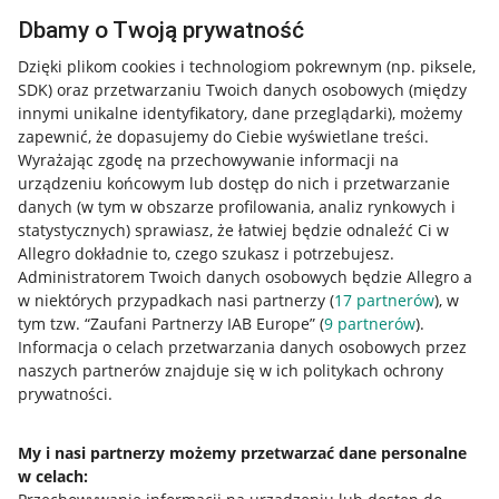
Dbamy o Twoją prywatność
Dzięki plikom cookies i technologiom pokrewnym
(np. piksele,
SDK)
oraz przetwarzaniu Twoich danych osobowych
(między
innymi unikalne identyfikatory, dane przeglądarki)
, możemy
zapewnić, że dopasujemy do Ciebie wyświetlane treści.
Wyrażając zgodę na przechowywanie informacji na
urządzeniu końcowym lub dostęp do nich i przetwarzanie
danych (w tym w obszarze profilowania, analiz rynkowych i
statystycznych) sprawiasz, że łatwiej będzie odnaleźć Ci w
Allegro dokładnie to, czego szukasz i potrzebujesz.
Administratorem Twoich danych osobowych będzie Allegro a
w niektórych przypadkach nasi partnerzy (
17
partnerów
), w
tym tzw. “Zaufani Partnerzy IAB Europe” (
9
partnerów
).
Przydatne informacje
Informacja o celach przetwarzania danych osobowych przez
naszych partnerów znajduje się w ich politykach ochrony
prywatności.
Jak to działa
Napisz do nas
My i nasi partnerzy możemy przetwarzać dane personalne
w celach:
Allegro Gadane dla sprzedających