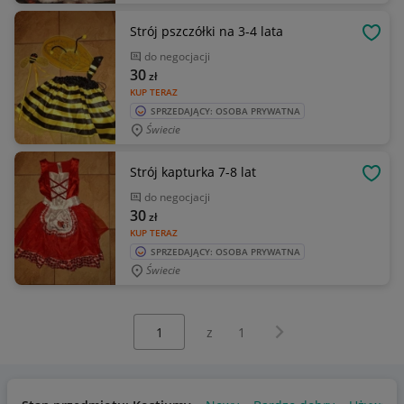
Strój pszczółki na 3-4 lata
OBSE
do negocjacji
30
zł
KUP TERAZ
SPRZEDAJĄCY: OSOBA PRYWATNA
Świecie
Strój kapturka 7-8 lat
OBSE
do negocjacji
30
zł
KUP TERAZ
SPRZEDAJĄCY: OSOBA PRYWATNA
Świecie
Wybierz stronę:
Następna strona
z
1