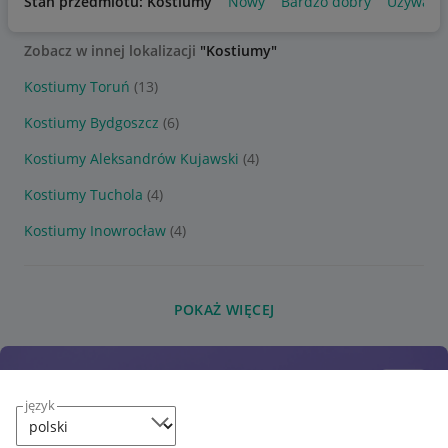
Stan przedmiotu: Kostiumy
Nowy
Bardzo dobry
Używany
Zobacz w innej lokalizacji
"Kostiumy"
Kostiumy Toruń
(13)
Kostiumy Bydgoszcz
(6)
Kostiumy Aleksandrów Kujawski
(4)
Kostiumy Tuchola
(4)
Kostiumy Inowrocław
(4)
POKAŻ WIĘCEJ
język