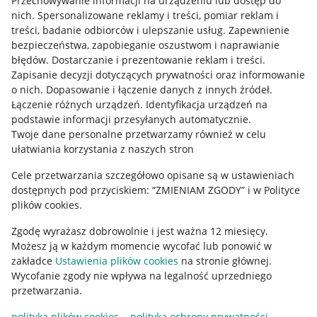
Przechowywanie informacji na urządzeniu lub dostęp do
Allegro Gadane dla kupujących
nich
.
Spersonalizowane reklamy i treści, pomiar reklam i
treści, badanie odbiorców i ulepszanie usług
.
Zapewnienie
Mapa miejscowości
bezpieczeństwa, zapobieganie oszustwom i naprawianie
błędów
.
Dostarczanie i prezentowanie reklam i treści
.
Informacje prawne
Zapisanie decyzji dotyczących prywatności oraz informowanie
o nich
.
Dopasowanie i łączenie danych z innych źródeł
.
Regulamin
Łączenie różnych urządzeń
.
Identyfikacja urządzeń na
podstawie informacji przesyłanych automatycznie
.
Polityka plików "cookies"
Twoje dane personalne przetwarzamy również w celu
ułatwiania korzystania z naszych stron
Ustawienia plików "cookies"
Cele przetwarzania szczegółowo opisane są w ustawieniach
Udostępnianie lokalizacji
dostępnych pod przyciskiem: “ZMIENIAM ZGODY” i w Polityce
Informacje dla Aktu o Usługach Cyfrowych
plików cookies.
Zgodę wyrażasz dobrowolnie i jest ważna 12 miesięcy.
Pobierz aplikację
Możesz ją w każdym momencie wycofać lub ponowić w
zakładce
Ustawienia plików cookies
na stronie głównej.
Wycofanie zgody nie wpływa na legalność uprzedniego
przetwarzania.
polityka plików cookies
polityka ochrony prywatności