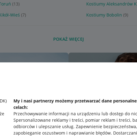
Toruń
(13)
Kostiumy Aleksandrów K
Kikół-Wieś
(7)
Kostiumy Bobolin
(9)
POKAŻ WIĘCEJ
SDK)
My i nasi partnerzy możemy przetwarzać dane personaln
celach:
że
Przechowywanie informacji na urządzeniu lub dostęp do ni
Spersonalizowane reklamy i treści, pomiar reklam i treści, b
odbiorców i ulepszanie usług
.
Zapewnienie bezpieczeństwa,
zapobieganie oszustwom i naprawianie błędów
.
Dostarczani