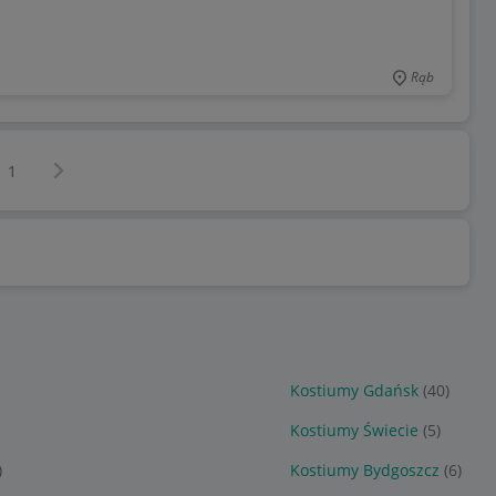
Rąb
Następna strona
z
1
Kostiumy Gdańsk
(40)
Kostiumy Świecie
(5)
)
Kostiumy Bydgoszcz
(6)