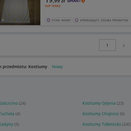
,99
zł
KUP TERAZ
STAN: NOWY
SPRZEDAJĄCY: OSOBA PRYWATNA
Wybierz stronę:
n przedmiotu: Kostiumy
Nowy
Gościcino
(24)
Kostiumy Gdynia
(23)
Tuchola
(4)
Kostiumy Chojnice
(6)
Kadyny
(5)
Kostiumy Tolkmicko
(245