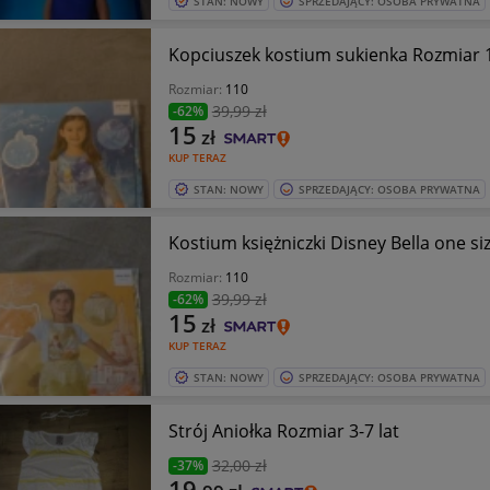
STAN: NOWY
SPRZEDAJĄCY: OSOBA PRYWATNA
Kopciuszek kostium sukienka Rozmiar
Rozmiar:
110
39
,99 zł
-62%
15
zł
KUP TERAZ
STAN: NOWY
SPRZEDAJĄCY: OSOBA PRYWATNA
Kostium księżniczki Disney Bella one s
Rozmiar:
110
39
,99 zł
-62%
15
zł
KUP TERAZ
STAN: NOWY
SPRZEDAJĄCY: OSOBA PRYWATNA
Strój Aniołka Rozmiar 3-7 lat
32
,00 zł
-37%
19