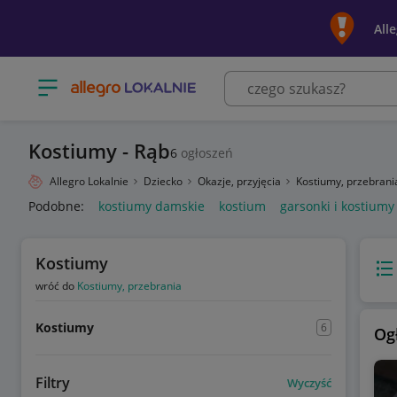
All
Otwórz menu z kategoriami
Kostiumy - Rąb
6
ogłoszeń
Allegro Lokalnie
Dziecko
Okazje, przyjęcia
Kostiumy, przebran
Podobne:
kostiumy damskie
kostium
garsonki i kostiumy
Kostiumy
Wido
wróć do
Kostiumy, przebrania
Kostiumy
6
Og
Filtry
Wyczyść