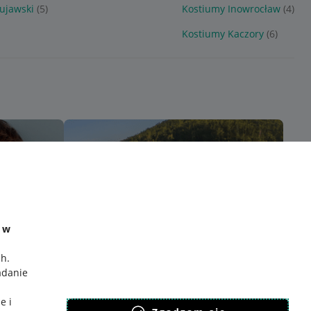
ujawski
(5)
Kostiumy Inowrocław
(4)
Kostiumy Kaczory
(6)
e w
ch
.
adanie
e i