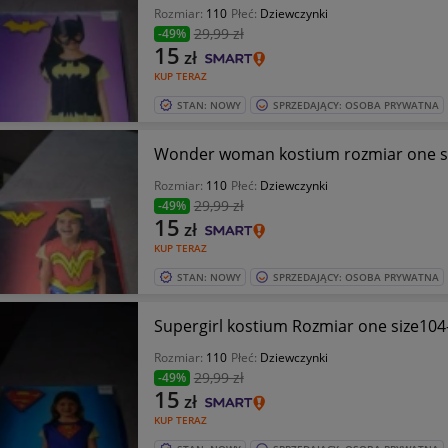
Rozmiar:
110
Płeć:
Dziewczynki
29
,99 zł
-49%
15
zł
KUP TERAZ
STAN: NOWY
SPRZEDAJĄCY: OSOBA PRYWATNA
Wonder woman kostium rozmiar one s
Rozmiar:
110
Płeć:
Dziewczynki
29
,99 zł
-49%
15
zł
KUP TERAZ
STAN: NOWY
SPRZEDAJĄCY: OSOBA PRYWATNA
Supergirl kostium Rozmiar one size10
Rozmiar:
110
Płeć:
Dziewczynki
29
,99 zł
-49%
15
zł
KUP TERAZ