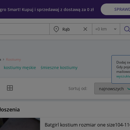
SPRAW
egro Smart! Kupuj i sprzedawaj z dostawą za 0 zł
Miasto
Wyczyść frazę
+
0
km
Odległość
szu
ia
Kostiumy
Dodaj sw
Gdy poja
kostiumy męskie
śmieszne kostiumy
mailowo
wyszuki
k listy
Widok siatki
Sortuj od:
łoszenia
Batgirl kostium rozmiar one size104-1