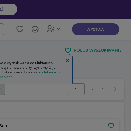
DŹ
WYSTAW
kaj
POLUB WYSZUKIWANIE
Zamknij wskazówkę
oje wyszukiwania do ulubionych.
wią się nowe oferty, wyślemy Ci je
. Ustaw powiadomienia w
ulubionych
waniach
.
Wybierz stronę:
Następna 
z
1
16cm
OBSERWU