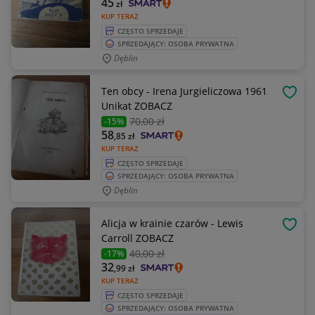
45
zł
KUP TERAZ
CZĘSTO SPRZEDAJE
SPRZEDAJĄCY: OSOBA PRYWATNA
Dęblin
Ten obcy - Irena Jurgieliczowa 1961
OBSE
Unikat ZOBACZ
70
,00 zł
-15%
58
,85
zł
KUP TERAZ
CZĘSTO SPRZEDAJE
SPRZEDAJĄCY: OSOBA PRYWATNA
Dęblin
Alicja w krainie czarów - Lewis
OBSE
Carroll ZOBACZ
40
,00 zł
-17%
32
,99
zł
KUP TERAZ
CZĘSTO SPRZEDAJE
SPRZEDAJĄCY: OSOBA PRYWATNA