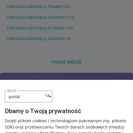
Literatura dziecięca Puławy
(20)
Literatura dziecięca Kozienice
(15)
Literatura dziecięca Krzywda
(14)
Literatura dziecięca Garwolin
(8)
POKAŻ WIĘCEJ
język
Dbamy o Twoją prywatność
Dzięki plikom cookies i technologiom pokrewnym
(np. piksele,
SDK)
oraz przetwarzaniu Twoich danych osobowych
(między