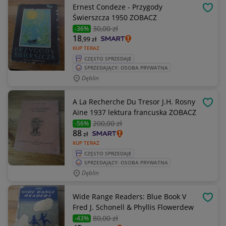
Ernest Condeze - Przygody
OBSE
Świerszcza 1950 ZOBACZ
30
,00 zł
-36%
18
,99
zł
KUP TERAZ
CZĘSTO SPRZEDAJE
SPRZEDAJĄCY: OSOBA PRYWATNA
Dęblin
A La Recherche Du Tresor J.H. Rosny
OBSE
Aine 1937 lektura francuska ZOBACZ
200
,00 zł
-56%
88
zł
KUP TERAZ
CZĘSTO SPRZEDAJE
SPRZEDAJĄCY: OSOBA PRYWATNA
Dęblin
Wide Range Readers: Blue Book V
OBSE
Fred J. Schonell & Phyllis Flowerdew
80
,00 zł
-43%