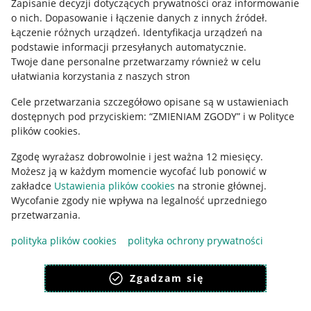
Zapisanie decyzji dotyczących prywatności oraz informowanie
o nich
.
Dopasowanie i łączenie danych z innych źródeł
.
Regulamin
Łączenie różnych urządzeń
.
Identyfikacja urządzeń na
podstawie informacji przesyłanych automatycznie
.
Polityka plików "cookies"
Twoje dane personalne przetwarzamy również w celu
ułatwiania korzystania z naszych stron
Ustawienia plików "cookies"
Cele przetwarzania szczegółowo opisane są w ustawieniach
Udostępnianie lokalizacji
dostępnych pod przyciskiem: “ZMIENIAM ZGODY” i w Polityce
Informacje dla Aktu o Usługach Cyfrowych
plików cookies.
Zgodę wyrażasz dobrowolnie i jest ważna 12 miesięcy.
Pobierz aplikację
Możesz ją w każdym momencie wycofać lub ponowić w
zakładce
Ustawienia plików cookies
na stronie głównej.
Wycofanie zgody nie wpływa na legalność uprzedniego
przetwarzania.
polityka plików cookies
polityka ochrony prywatności
Zgadzam się