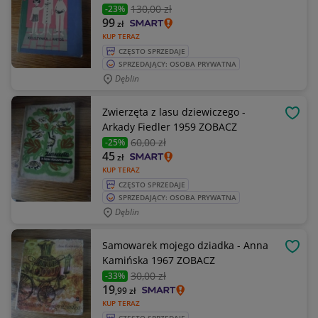
130
,00 zł
-23%
99
zł
KUP TERAZ
CZĘSTO SPRZEDAJE
SPRZEDAJĄCY: OSOBA PRYWATNA
Dęblin
Zwierzęta z lasu dziewiczego -
OBSE
Arkady Fiedler 1959 ZOBACZ
60
,00 zł
-25%
45
zł
KUP TERAZ
CZĘSTO SPRZEDAJE
SPRZEDAJĄCY: OSOBA PRYWATNA
Dęblin
Samowarek mojego dziadka - Anna
OBSE
Kamińska 1967 ZOBACZ
30
,00 zł
-33%
19
,99
zł
KUP TERAZ