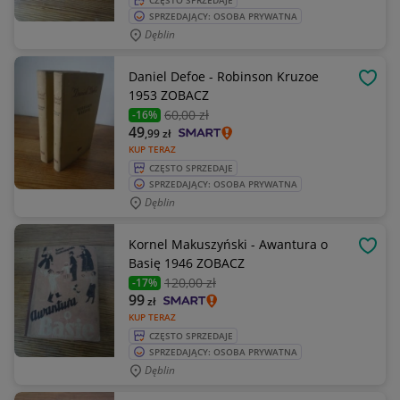
CZĘSTO SPRZEDAJE
SPRZEDAJĄCY: OSOBA PRYWATNA
Dęblin
Daniel Defoe - Robinson Kruzoe
OBSE
1953 ZOBACZ
60
,00 zł
-16%
49
,99
zł
KUP TERAZ
CZĘSTO SPRZEDAJE
SPRZEDAJĄCY: OSOBA PRYWATNA
Dęblin
Kornel Makuszyński - Awantura o
OBSE
Basię 1946 ZOBACZ
120
,00 zł
-17%
99
zł
KUP TERAZ
CZĘSTO SPRZEDAJE
SPRZEDAJĄCY: OSOBA PRYWATNA
Dęblin