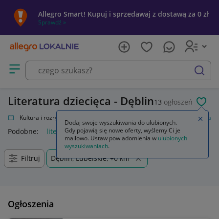
Allegro Smart! Kupuj i sprzedawaj z dostawą za 0 zł
Sprawdź »
Otwórz menu z kategoriami
szukaj
Literatura dziecięca - Dęblin
13
ogłoszeń
POL
alnie
Kultura i rozrywka
Książki
Książki dla dzieci
Literatura dziecięca
Zamkn
Dodaj swoje wyszukiwania do ulubionych.
Gdy pojawią się nowe oferty, wyślemy Ci je
Podobne:
literatura dziecięca
mailowo. Ustaw powiadomienia w
ulubionych
wyszukiwaniach
.
Filtruj
Dęblin, Lubelskie, +0 km
Ogłoszenia