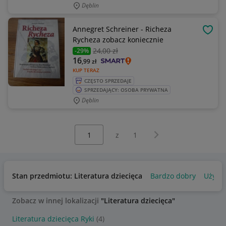
Dęblin
Annegret Schreiner - Richeza
OBSE
Rycheza zobacz koniecznie
24
,00 zł
-29%
16
,99
zł
KUP TERAZ
CZĘSTO SPRZEDAJE
SPRZEDAJĄCY: OSOBA PRYWATNA
Dęblin
Wybierz stronę:
Następna strona
z
1
Stan przedmiotu: Literatura dziecięca
Bardzo dobry
Używa
Zobacz w innej lokalizacji
"Literatura dziecięca"
Literatura dziecięca Ryki
(4)