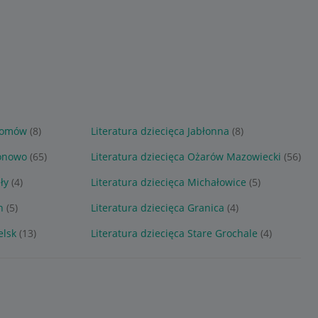
otomów
(8)
Literatura dziecięca Jabłonna
(8)
ionowo
(65)
Literatura dziecięca Ożarów Mazowiecki
(56)
ły
(4)
Literatura dziecięca Michałowice
(5)
n
(5)
Literatura dziecięca Granica
(4)
elsk
(13)
Literatura dziecięca Stare Grochale
(4)