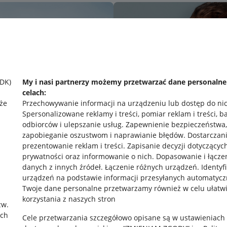
SDK)
My i nasi partnerzy możemy przetwarzać dane personaln
celach:
że
Przechowywanie informacji na urządzeniu lub dostęp do ni
Spersonalizowane reklamy i treści, pomiar reklam i treści, b
odbiorców i ulepszanie usług
.
Zapewnienie bezpieczeństwa,
zapobieganie oszustwom i naprawianie błędów
.
Dostarczani
prezentowanie reklam i treści
.
Zapisanie decyzji dotyczącyc
prywatności oraz informowanie o nich
.
Dopasowanie i łącze
danych z innych źródeł
.
Łączenie różnych urządzeń
.
Identyf
urządzeń na podstawie informacji przesyłanych automatycz
rawne
Pobierz aplikację
Twoje dane personalne przetwarzamy również w celu ułatw
korzystania z naszych stron
zw.
ach
Cele przetwarzania szczegółowo opisane są w ustawieniach
 "cookies"