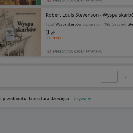
SPRZEDAJĄCY: OSOBA PRYWATNA
Robert Louis Stevenson - Wyspa skarb
Tytuł:
Wyspa skarbów
Liczba stron:
190
Gatunek:
Lit
3
zł
KUP TERAZ
SPRZEDAJĄCY: OSOBA PRYWATNA
Wybierz stronę:
n przedmiotu: Literatura dziecięca
Używany