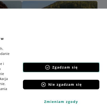
e w
ch
.
adanie
e i
Zgadzam się
h
nie
ikacja
nie
.
Nie zgadzam się
iania
Zmieniam zgody