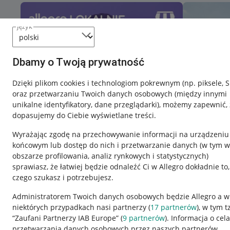
język
Dbamy o Twoją prywatność
Dzięki plikom cookies i technologiom pokrewnym
(np. piksele, 
oraz przetwarzaniu Twoich danych osobowych
(między innymi
unikalne identyfikatory, dane przeglądarki)
, możemy zapewnić, 
dopasujemy do Ciebie wyświetlane treści.
Wyrażając zgodę na przechowywanie informacji na urządzeniu
końcowym lub dostęp do nich i przetwarzanie danych (w tym w
obszarze profilowania, analiz rynkowych i statystycznych)
sprawiasz, że łatwiej będzie odnaleźć Ci w Allegro dokładnie to,
czego szukasz i potrzebujesz.
Przydatne informacje
Informacje p
Administratorem Twoich danych osobowych będzie Allegro a w
niektórych przypadkach nasi partnerzy (
17
partnerów
), w tym t
Jak to działa
Regulamin
“Zaufani Partnerzy IAB Europe” (
9
partnerów
). Informacja o cel
Napisz do nas
Polityka plików
przetwarzania danych osobowych przez naszych partnerów