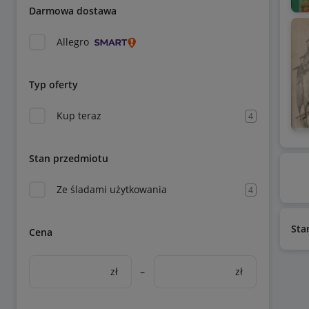
Darmowa dostawa
Allegro
Typ oferty
Kup teraz
4
Stan przedmiotu
Ze śladami użytkowania
4
Sta
Cena
zł
–
zł