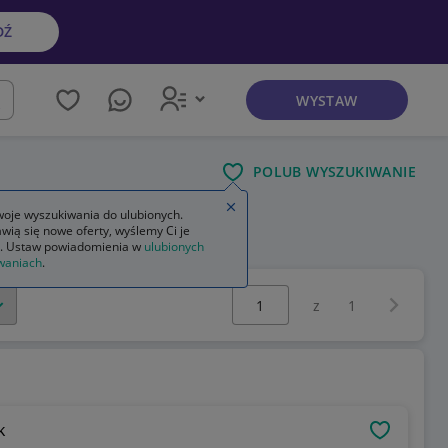
DŹ
WYSTAW
kaj
POLUB WYSZUKIWANIE
Zamknij wskazówkę
oje wyszukiwania do ulubionych.
wią się nowe oferty, wyślemy Ci je
. Ustaw powiadomienia w
ulubionych
waniach
.
Wybierz stronę:
Następna 
z
1
k
OBSERWU