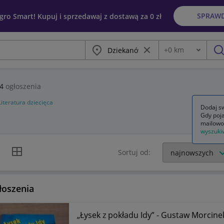
SPRAW
egro Smart! Kupuj i sprzedawaj z dostawą za 0 zł
Miasto
Wyczyść frazę
+
0
km
Odległość
szu
4
ogłoszenia
Literatura dziecięca
Dodaj sw
Gdy poja
mailowo
wyszuki
k listy
Widok siatki
Sortuj od:
łoszenia
„Łysek z pokładu Idy” - Gustaw Morcine