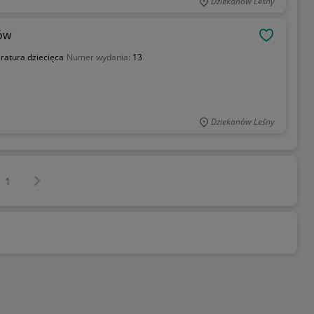
Dziekanów Leśny
ów
OBSERWU
eratura dziecięca
Numer wydania:
13
Dziekanów Leśny
Następna strona
z
1