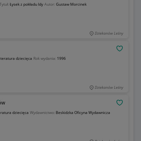
Tytuł:
Łysek z pokładu Idy
Autor:
Gustaw Morcinek
Dziekanów Leśny
OBSERWU
iteratura dziecięca
Rok wydania:
1996
Dziekanów Leśny
ów
OBSERWU
eratura dziecięca
Wydawnictwo:
Beskidzka Oficyna Wydawnicza