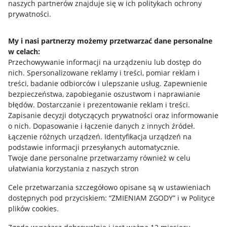
naszych partnerów znajduje się w ich politykach ochrony
prywatności.
Jak to działa
Napisz do nas
My i nasi partnerzy możemy przetwarzać dane personalne
w celach:
Allegro Gadane dla sprzedających
Przechowywanie informacji na urządzeniu lub dostęp do
Allegro Gadane dla kupujących
nich
.
Spersonalizowane reklamy i treści, pomiar reklam i
treści, badanie odbiorców i ulepszanie usług
.
Zapewnienie
Mapa miejscowości
bezpieczeństwa, zapobieganie oszustwom i naprawianie
błędów
.
Dostarczanie i prezentowanie reklam i treści
.
Informacje prawne
Zapisanie decyzji dotyczących prywatności oraz informowanie
o nich
.
Dopasowanie i łączenie danych z innych źródeł
.
Regulamin
Łączenie różnych urządzeń
.
Identyfikacja urządzeń na
podstawie informacji przesyłanych automatycznie
.
Polityka plików "cookies"
Twoje dane personalne przetwarzamy również w celu
ułatwiania korzystania z naszych stron
Ustawienia plików "cookies"
Cele przetwarzania szczegółowo opisane są w ustawieniach
Udostępnianie lokalizacji
dostępnych pod przyciskiem: “ZMIENIAM ZGODY” i w Polityce
Informacje dla Aktu o Usługach Cyfrowych
plików cookies.