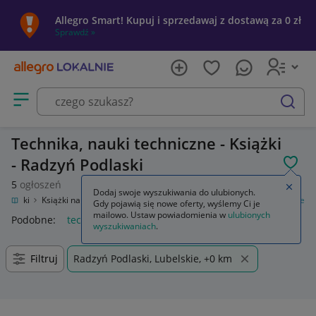
Allegro Smart! Kupuj i sprzedawaj z dostawą za 0 zł
Sprawdź »
Otwórz menu z kategoriami
szukaj
Technika, nauki techniczne - Książki
- Radzyń Podlaski
POL
5
ogłoszeń
Zamkn
Dodaj swoje wyszukiwania do ulubionych.
Książki
Książki naukowe i popularnonaukowe
Technika, nauki techniczne
Gdy pojawią się nowe oferty, wyślemy Ci je
mailowo. Ustaw powiadomienia w
ulubionych
Podobne:
technika nauki techniczne
wyszukiwaniach
.
Filtruj
Radzyń Podlaski, Lubelskie, +0 km