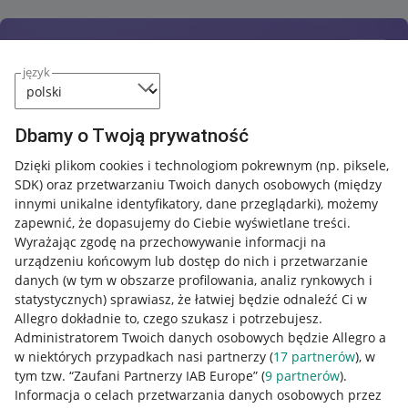
język
Dbamy o Twoją prywatność
Dzięki plikom cookies i technologiom pokrewnym
(np. piksele,
SDK)
oraz przetwarzaniu Twoich danych osobowych
(między
innymi unikalne identyfikatory, dane przeglądarki)
, możemy
zapewnić, że dopasujemy do Ciebie wyświetlane treści.
Wyrażając zgodę na przechowywanie informacji na
urządzeniu końcowym lub dostęp do nich i przetwarzanie
danych (w tym w obszarze profilowania, analiz rynkowych i
statystycznych) sprawiasz, że łatwiej będzie odnaleźć Ci w
Allegro dokładnie to, czego szukasz i potrzebujesz.
Administratorem Twoich danych osobowych będzie Allegro a
w niektórych przypadkach nasi partnerzy (
17
partnerów
), w
tym tzw. “Zaufani Partnerzy IAB Europe” (
9
partnerów
).
Przydatne informacje
Informacja o celach przetwarzania danych osobowych przez