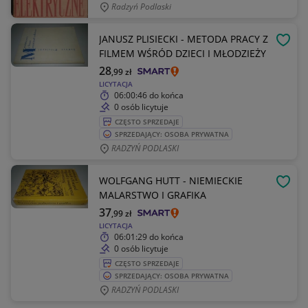
Radzyń Podlaski
JANUSZ PLISIECKI - METODA PRACY Z
OBSE
FILMEM WŚRÓD DZIECI I MŁODZIEŻY
28
,99
zł
LICYTACJA
06:00:46
do końca
0 osób licytuje
CZĘSTO SPRZEDAJE
SPRZEDAJĄCY: OSOBA PRYWATNA
RADZYŃ PODLASKI
WOLFGANG HUTT - NIEMIECKIE
OBSE
MALARSTWO I GRAFIKA
37
,99
zł
LICYTACJA
06:01:29
do końca
0 osób licytuje
CZĘSTO SPRZEDAJE
SPRZEDAJĄCY: OSOBA PRYWATNA
RADZYŃ PODLASKI