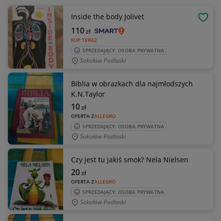
Inside the body Jolivet
OBSE
110
zł
KUP TERAZ
SPRZEDAJĄCY: OSOBA PRYWATNA
Sokołów Podlaski
Biblia w obrazkach dla najmłodszych
K.N.Taylor
10
zł
OFERTA Z
ALLEGRO
SPRZEDAJĄCY: OSOBA PRYWATNA
Sokołów Podlaski
Czy jest tu jakiś smok? Nela Nielsen
20
zł
OFERTA Z
ALLEGRO
SPRZEDAJĄCY: OSOBA PRYWATNA
Sokołów Podlaski