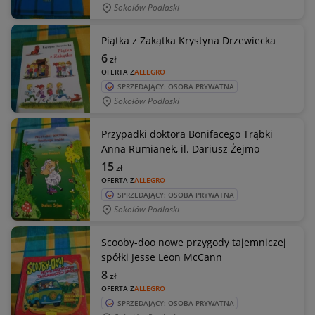
Sokołów Podlaski
Piątka z Zakątka Krystyna Drzewiecka
6
zł
OFERTA Z
ALLEGRO
SPRZEDAJĄCY: OSOBA PRYWATNA
Sokołów Podlaski
Przypadki doktora Bonifacego Trąbki
Anna Rumianek, il. Dariusz Żejmo
15
zł
OFERTA Z
ALLEGRO
SPRZEDAJĄCY: OSOBA PRYWATNA
Sokołów Podlaski
Scooby-doo nowe przygody tajemniczej
spółki Jesse Leon McCann
8
zł
OFERTA Z
ALLEGRO
SPRZEDAJĄCY: OSOBA PRYWATNA