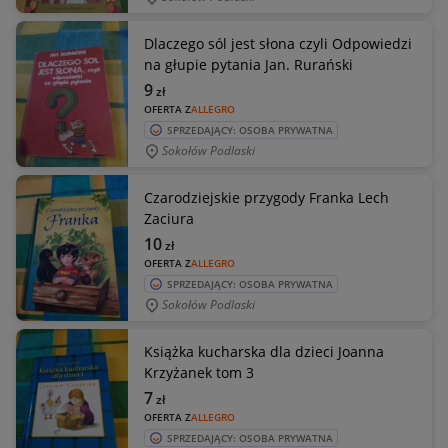
Dlaczego sól jest słona czyli Odpowiedzi
na głupie pytania Jan. Rurański
9
zł
OFERTA Z
ALLEGRO
SPRZEDAJĄCY: OSOBA PRYWATNA
Sokołów Podlaski
Czarodziejskie przygody Franka Lech
Zaciura
10
zł
OFERTA Z
ALLEGRO
SPRZEDAJĄCY: OSOBA PRYWATNA
Sokołów Podlaski
Książka kucharska dla dzieci Joanna
Krzyżanek tom 3
7
zł
OFERTA Z
ALLEGRO
SPRZEDAJĄCY: OSOBA PRYWATNA