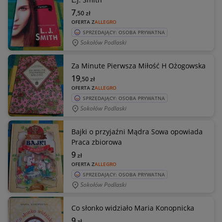
7
,50
zł
OFERTA Z
ALLEGRO
SPRZEDAJĄCY: OSOBA PRYWATNA
Sokołów Podlaski
Za Minute Pierwsza Miłość H Ożogowska
19
,50
zł
OFERTA Z
ALLEGRO
SPRZEDAJĄCY: OSOBA PRYWATNA
Sokołów Podlaski
Bajki o przyjaźni Mądra Sowa opowiada
Praca zbiorowa
9
zł
OFERTA Z
ALLEGRO
SPRZEDAJĄCY: OSOBA PRYWATNA
Sokołów Podlaski
Co słonko widziało Maria Konopnicka
9
zł