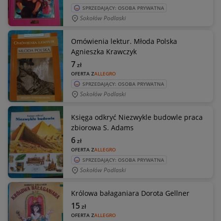
SPRZEDAJĄCY: OSOBA PRYWATNA
Sokołów Podlaski
Omówienia lektur. Młoda Polska
Agnieszka Krawczyk
7
zł
OFERTA Z
ALLEGRO
SPRZEDAJĄCY: OSOBA PRYWATNA
Sokołów Podlaski
Księga odkryć Niezwykle budowle praca
zbiorowa S. Adams
6
zł
OFERTA Z
ALLEGRO
SPRZEDAJĄCY: OSOBA PRYWATNA
Sokołów Podlaski
Królowa bałaganiara Dorota Gellner
15
zł
OFERTA Z
ALLEGRO