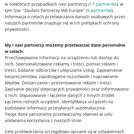
w niektórych przypadkach nasi partnerzy (
17
partnerów
), w
tym tzw. “Zaufani Partnerzy IAB Europe” (
9
partnerów
).
Przydatne informacje
Informacja o celach przetwarzania danych osobowych przez
naszych partnerów znajduje się w ich politykach ochrony
prywatności.
Jak to działa
Napisz do nas
My i nasi partnerzy możemy przetwarzać dane personalne
w celach:
Allegro Gadane dla sprzedających
Przechowywanie informacji na urządzeniu lub dostęp do
Allegro Gadane dla kupujących
nich
.
Spersonalizowane reklamy i treści, pomiar reklam i
treści, badanie odbiorców i ulepszanie usług
.
Zapewnienie
Mapa miejscowości
bezpieczeństwa, zapobieganie oszustwom i naprawianie
błędów
.
Dostarczanie i prezentowanie reklam i treści
.
Informacje prawne
Zapisanie decyzji dotyczących prywatności oraz informowanie
o nich
.
Dopasowanie i łączenie danych z innych źródeł
.
Regulamin
Łączenie różnych urządzeń
.
Identyfikacja urządzeń na
podstawie informacji przesyłanych automatycznie
.
Polityka plików "cookies"
Twoje dane personalne przetwarzamy również w celu
ułatwiania korzystania z naszych stron
Ustawienia plików "cookies"
Cele przetwarzania szczegółowo opisane są w ustawieniach
Udostępnianie lokalizacji