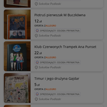
Sokołów Podlaski
Piotruś pierwszak M Buczkówna
12
zł
OFERTA Z
ALLEGRO
SPRZEDAJĄCY: OSOBA PRYWATNA
Sokołów Podlaski
Klub Czerwonych Trampek Ana Punset
22
zł
OFERTA Z
ALLEGRO
SPRZEDAJĄCY: OSOBA PRYWATNA
Sokołów Podlaski
Timur i jego drużyna Gajdar
5
zł
OFERTA Z
ALLEGRO
SPRZEDAJĄCY: OSOBA PRYWATNA
Sokołów Podlaski