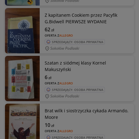
Sokołów Podlaski
Z kapitanem Cookiem przez Pacyfik
G.Bidwell PIERWSZE WYDANIE
62
zł
OFERTA Z
ALLEGRO
SPRZEDAJĄCY: OSOBA PRYWATNA
Sokołów Podlaski
Szatan z siódmej klasy Kornel
Makuszyński
6
zł
OFERTA Z
ALLEGRO
SPRZEDAJĄCY: OSOBA PRYWATNA
Sokołów Podlaski
Brat wilk i siostrzyczka cykada Armando.
Moore
10
zł
OFERTA Z
ALLEGRO
SPRZEDAJĄCY: OSOBA PRYWATNA