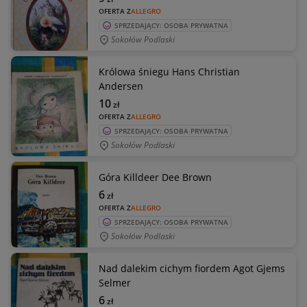
OFERTA Z
ALLEGRO
SPRZEDAJĄCY: OSOBA PRYWATNA
Sokołów Podlaski
Królowa śniegu Hans Christian
Andersen
10
zł
OFERTA Z
ALLEGRO
SPRZEDAJĄCY: OSOBA PRYWATNA
Sokołów Podlaski
Góra Killdeer Dee Brown
6
zł
OFERTA Z
ALLEGRO
SPRZEDAJĄCY: OSOBA PRYWATNA
Sokołów Podlaski
Nad dalekim cichym fiordem Agot Gjems
Selmer
6
zł