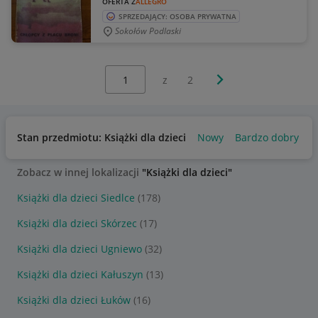
OFERTA Z
ALLEGRO
SPRZEDAJĄCY: OSOBA PRYWATNA
Sokołów Podlaski
Wybierz stronę:
Następna strona
z
2
Stan przedmiotu: Książki dla dzieci
Nowy
Bardzo dobry
U
Zobacz w innej lokalizacji
"Książki dla dzieci"
Książki dla dzieci Siedlce
(178)
Książki dla dzieci Skórzec
(17)
Książki dla dzieci Ugniewo
(32)
Książki dla dzieci Kałuszyn
(13)
Książki dla dzieci Łuków
(16)