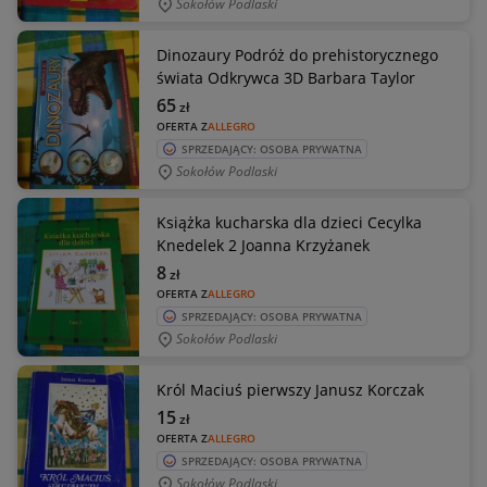
Sokołów Podlaski
Dinozaury Podróż do prehistorycznego
świata Odkrywca 3D Barbara Taylor
65
zł
OFERTA Z
ALLEGRO
SPRZEDAJĄCY: OSOBA PRYWATNA
Sokołów Podlaski
Książka kucharska dla dzieci Cecylka
Knedelek 2 Joanna Krzyżanek
8
zł
OFERTA Z
ALLEGRO
SPRZEDAJĄCY: OSOBA PRYWATNA
Sokołów Podlaski
Król Maciuś pierwszy Janusz Korczak
15
zł
OFERTA Z
ALLEGRO
SPRZEDAJĄCY: OSOBA PRYWATNA
Sokołów Podlaski