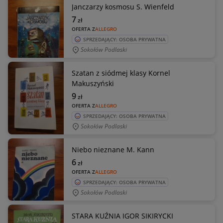
Janczarzy kosmosu S. Wienfeld
7
zł
OFERTA Z
ALLEGRO
SPRZEDAJĄCY: OSOBA PRYWATNA
Sokołów Podlaski
Szatan z siódmej klasy Kornel
Makuszyński
9
zł
OFERTA Z
ALLEGRO
SPRZEDAJĄCY: OSOBA PRYWATNA
Sokołów Podlaski
Niebo nieznane M. Kann
6
zł
OFERTA Z
ALLEGRO
SPRZEDAJĄCY: OSOBA PRYWATNA
Sokołów Podlaski
STARA KUŹNIA IGOR SIKIRYCKI