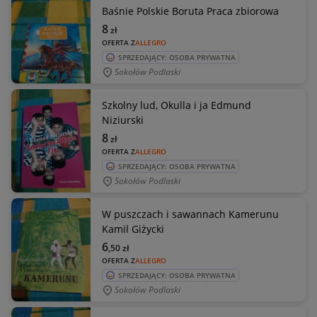
Baśnie Polskie Boruta Praca zbiorowa
8
zł
OFERTA Z
ALLEGRO
SPRZEDAJĄCY: OSOBA PRYWATNA
Sokołów Podlaski
Szkolny lud, Okulla i ja Edmund
Niziurski
8
zł
OFERTA Z
ALLEGRO
SPRZEDAJĄCY: OSOBA PRYWATNA
Sokołów Podlaski
W puszczach i sawannach Kamerunu
Kamil Giżycki
6
,50
zł
OFERTA Z
ALLEGRO
SPRZEDAJĄCY: OSOBA PRYWATNA
Sokołów Podlaski