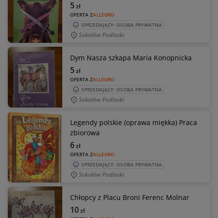
5
zł
OFERTA Z
ALLEGRO
SPRZEDAJĄCY: OSOBA PRYWATNA
Sokołów Podlaski
Dym Nasza szkapa Maria Konopnicka
5
zł
OFERTA Z
ALLEGRO
SPRZEDAJĄCY: OSOBA PRYWATNA
Sokołów Podlaski
Legendy polskie (oprawa miękka) Praca
zbiorowa
6
zł
OFERTA Z
ALLEGRO
SPRZEDAJĄCY: OSOBA PRYWATNA
Sokołów Podlaski
Chłopcy z Placu Broni Ferenc Molnar
10
zł