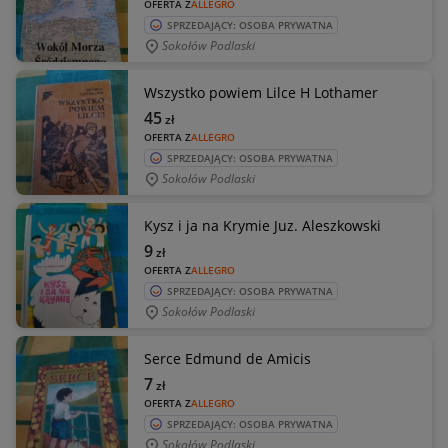
OFERTA Z
ALLEGRO
SPRZEDAJĄCY: OSOBA PRYWATNA
Sokołów Podlaski
Wszystko powiem Lilce H Lothamer
45
zł
OFERTA Z
ALLEGRO
SPRZEDAJĄCY: OSOBA PRYWATNA
Sokołów Podlaski
Kysz i ja na Krymie Juz. Aleszkowski
9
zł
OFERTA Z
ALLEGRO
SPRZEDAJĄCY: OSOBA PRYWATNA
Sokołów Podlaski
Serce Edmund de Amicis
7
zł
OFERTA Z
ALLEGRO
SPRZEDAJĄCY: OSOBA PRYWATNA
Sokołów Podlaski