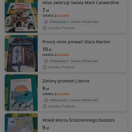
Atlas zwierząt świata Mark Carwardine
7
zł
OFERTA Z
ALLEGRO
SPRZEDAJĄCY: OSOBA PRYWATNA
Sokołów Podlaski
Proszę mnie porwać! Klara Marton
10
zł
OFERTA Z
ALLEGRO
SPRZEDAJĄCY: OSOBA PRYWATNA
Sokołów Podlaski
Zielony promień J.Verne
9
zł
OFERTA Z
ALLEGRO
SPRZEDAJĄCY: OSOBA PRYWATNA
Sokołów Podlaski
Wokół Morza Śródziemnego Dostatni
9
zł