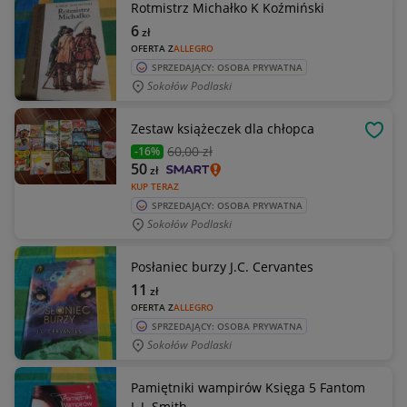
Rotmistrz Michałko K Koźmiński
6
zł
OFERTA Z
ALLEGRO
SPRZEDAJĄCY: OSOBA PRYWATNA
Sokołów Podlaski
Zestaw książeczek dla chłopca
OBSE
60
,00 zł
-16%
50
zł
KUP TERAZ
SPRZEDAJĄCY: OSOBA PRYWATNA
Sokołów Podlaski
Posłaniec burzy J.C. Cervantes
11
zł
OFERTA Z
ALLEGRO
SPRZEDAJĄCY: OSOBA PRYWATNA
Sokołów Podlaski
Pamiętniki wampirów Księga 5 Fantom
L.J. Smith