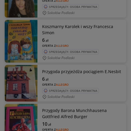
OFERTA Z
ALLEGRO
SPRZEDAJĄCY: OSOBA PRYWATNA
Sokołów Podlaski
Koszmarny Karolek i wszy Francesca
Simon
6
zł
OFERTA Z
ALLEGRO
SPRZEDAJĄCY: OSOBA PRYWATNA
Sokołów Podlaski
Przygoda przyjeżdża pociągiem E.Nesbit
6
zł
OFERTA Z
ALLEGRO
SPRZEDAJĄCY: OSOBA PRYWATNA
Sokołów Podlaski
Przygody Barona Munchhausena
Gottfried Alfred Burger
10
zł
OFERTA Z
ALLEGRO