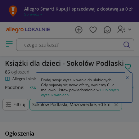
Allegro Smart! Kupuj i sprzedawaj z dostawą za 0 zł
Sprawdź »
Otwórz menu z kategoriami
szukaj
Książki dla dzieci - Sokołów Podlaski
POL
86
ogłoszeń
Zamkn
Allegro Lokalnie
Kultura i rozrywka
Książki
Książki dla dzieci
Dodaj swoje wyszukiwania do ulubionych.
Gdy pojawią się nowe oferty, wyślemy Ci je
Podobne:
książki dla dzieci
regał na książki dla dzieci
półka
mailowo. Ustaw powiadomienia w
ulubionych
wyszukiwaniach
.
Filtruj
Sokołów Podlaski, Mazowieckie, +0 km
Ogłoszenia