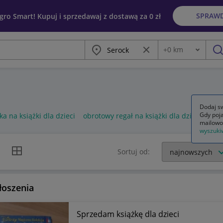
SPRAW
egro Smart! Kupuj i sprzedawaj z dostawą za 0 zł
Miasto
Wyczyść frazę
+
0
km
Odległość
szu
Dodaj sw
Gdy poja
ka na książki dla dzieci
obrotowy regał na książki dla dzieci
rega
mailowo
wyszuki
k listy
Widok siatki
Sortuj od:
łoszenia
Sprzedam książkę dla dzieci