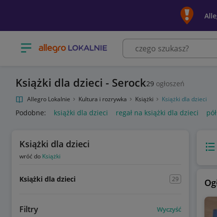
All
Otwórz menu z kategoriami
Książki dla dzieci - Serock
29
ogłoszeń
Allegro Lokalnie
Kultura i rozrywka
Książki
Książki dla dzieci
Podobne:
książki dla dzieci
regał na książki dla dzieci
pół
Książki dla dzieci
Wido
wróć do
Książki
Książki dla dzieci
29
Og
Filtry
Wyczyść