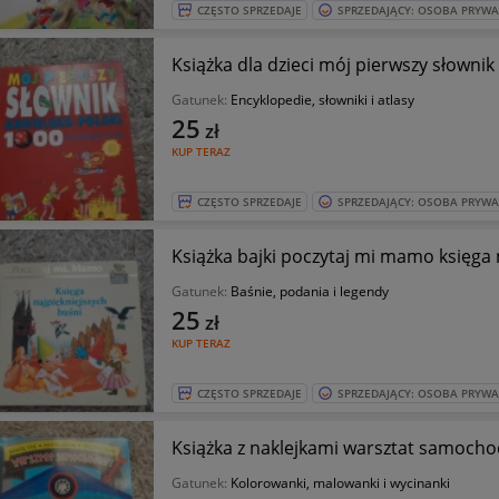
CZĘSTO SPRZEDAJE
SPRZEDAJĄCY: OSOBA PRYW
Książka dla dzieci mój pierwszy słownik
Gatunek:
Encyklopedie, słowniki i atlasy
25
zł
KUP TERAZ
CZĘSTO SPRZEDAJE
SPRZEDAJĄCY: OSOBA PRYW
Książka bajki poczytaj mi mamo księga 
Gatunek:
Baśnie, podania i legendy
25
zł
KUP TERAZ
CZĘSTO SPRZEDAJE
SPRZEDAJĄCY: OSOBA PRYW
Książka z naklejkami warsztat samoch
Gatunek:
Kolorowanki, malowanki i wycinanki