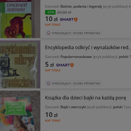
Gatunek:
Baśnie, podania i legendy
Język publikacji:
r
20
,00 zł
-50%
10
zł
KUP TERAZ
SPRZEDAJĄCY: OSOBA PRYWATNA
Encyklopedia odkryć i wynalazków red. 
Gatunek:
Popularnonaukowe
Język publikacji:
polski
5
zł
KUP TERAZ
SPRZEDAJĄCY: OSOBA PRYWATNA
Książka dla dzieci bajki na każdą porę
Gatunek:
Bajki i wierszyki
Język publikacji:
polski
Tytu
10
zł
KUP TERAZ