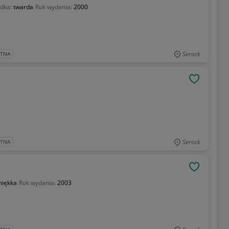
adka:
twarda
Rok wydania:
2000
Serock
ATNA
OBSERWU
Serock
ATNA
OBSERWU
iękka
Rok wydania:
2003