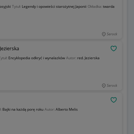
osyjski
Tytuł:
Legendy i opowieści starożytnej Japonii
Okładka:
twarda
Serock
Jezierska
OBSERWU
Tytuł:
Encyklopedia odkryć i wynalazków
Autor:
red. Jezierska
Serock
OBSERWU
ł:
Bajki na każdą porę roku
Autor:
Alberto Melis