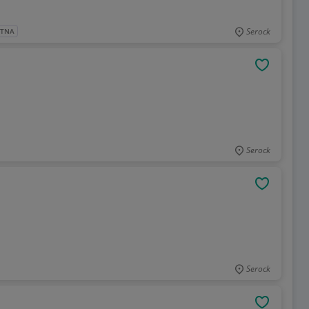
Serock
ATNA
OBSERWU
Serock
OBSERWU
Serock
OBSERWU