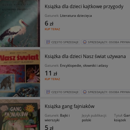
Książka dla dzieci kajtkowe przygody
Gatunek:
Literatura dziecięca
6
zł
KUP TERAZ
CZĘSTO SPRZEDAJE
SPRZEDAJĄCY: OSOBA PRYW
Książka dla dzieci Nasz świat używana
Gatunek:
Encyklopedie, słowniki i atlasy
11
zł
KUP TERAZ
CZĘSTO SPRZEDAJE
SPRZEDAJĄCY: OSOBA PRYW
Książka gang fajniaków
Gatunek:
Bajki i
Język publikacji:
Tytuł:
Gan
wierszyki
polski
książek
5
zł