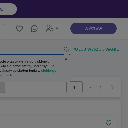
DŹ
WYSTAW
kaj
POLUB WYSZUKIWANIE
Zamknij wskazówkę
oje wyszukiwania do ulubionych.
wią się nowe oferty, wyślemy Ci je
ł ścienny na książki dla dzieci
. Ustaw powiadomienia w
ulubionych
waniach
.
Wybierz stronę:
Następna 
z
1
OBSERWU