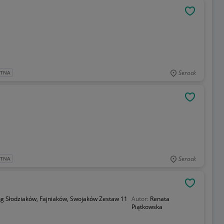
OBSERWU
Serock
ATNA
OBSERWU
Serock
ATNA
OBSERWU
g Słodziaków, Fajniaków, Swojaków Zestaw 11
Autor:
Renata
Piątkowska