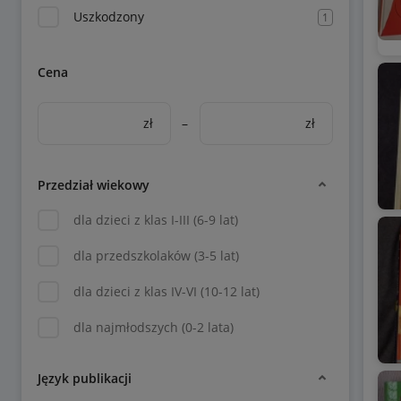
Uszkodzony
1
Cena
zł
–
zł
Przedział wiekowy
dla dzieci z klas I-III (6-9 lat)
dla przedszkolaków (3-5 lat)
dla dzieci z klas IV-VI (10-12 lat)
dla najmłodszych (0-2 lata)
Język publikacji