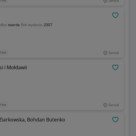
Serock
ATNA
OBSERWU
adka:
twarda
Rok wydania:
2007
Serock
ATNA
i i Mołdawii
OBSERWU
Serock
ATNA
. Ziarkowska, Bohdan Butenko
OBSERWU