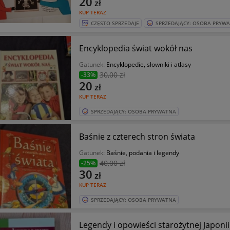
20
zł
KUP TERAZ
CZĘSTO SPRZEDAJE
SPRZEDAJĄCY: OSOBA PRYW
Encyklopedia świat wokół nas
Gatunek:
Encyklopedie, słowniki i atlasy
30
,00 zł
-33%
20
zł
KUP TERAZ
SPRZEDAJĄCY: OSOBA PRYWATNA
Baśnie z czterech stron świata
Gatunek:
Baśnie, podania i legendy
40
,00 zł
-25%
30
zł
KUP TERAZ
SPRZEDAJĄCY: OSOBA PRYWATNA
Legendy i opowieści starożytnej Japonii