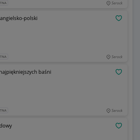
Serock
ATNA
 angielsko-polski
OBSERWU
Serock
ATNA
najpiękniejszych baśni
OBSERWU
Serock
ATNA
odowy
OBSERWU