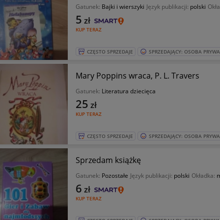
Gatunek:
Bajki i wierszyki
Język publikacji:
polski
Okł
5
zł
KUP TERAZ
CZĘSTO SPRZEDAJE
SPRZEDAJĄCY: OSOBA PRYW
Mary Poppins wraca, P. L. Travers
Gatunek:
Literatura dziecięca
25
zł
KUP TERAZ
CZĘSTO SPRZEDAJE
SPRZEDAJĄCY: OSOBA PRYW
Sprzedam książkę
Gatunek:
Pozostałe
Język publikacji:
polski
Okładka:
m
6
zł
KUP TERAZ