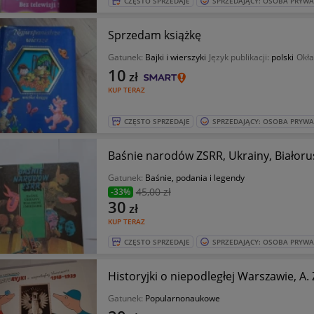
CZĘSTO SPRZEDAJE
SPRZEDAJĄCY: OSOBA PRYW
Sprzedam książkę
Gatunek:
Bajki i wierszyki
Język publikacji:
polski
Okł
10
zł
KUP TERAZ
CZĘSTO SPRZEDAJE
SPRZEDAJĄCY: OSOBA PRYW
Baśnie narodów ZSRR, Ukrainy, Białorus
Gatunek:
Baśnie, podania i legendy
45
,00 zł
-33%
30
zł
KUP TERAZ
CZĘSTO SPRZEDAJE
SPRZEDAJĄCY: OSOBA PRYW
Historyjki o niepodległej Warszawie, A
Gatunek:
Popularnonaukowe