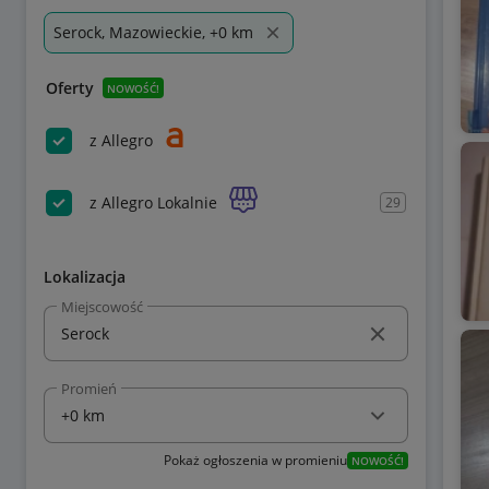
Serock, Mazowieckie, +0 km
Oferty
NOWOŚĆ!
z Allegro
z Allegro Lokalnie
29
Lokalizacja
Miejscowość
Promień
Pokaż ogłoszenia w promieniu
NOWOŚĆ!