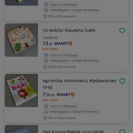
CZĘSTO SPRZEDAJE
SPRZEDAJĄCY: OSOBA PRYWATNA
Mińsk Mazowiecki
Co widzisz Klaudyna Sułek
OBSE
14
,00 zł
13
zł
KUP TERAZ
CZĘSTO SPRZEDAJE
SPRZEDAJĄCY: OSOBA PRYWATNA
Mińsk Mazowiecki
Agnieszka Antoniewicz Wydawnictwo
OBSE
Greg
7
,50
zł
KUP TERAZ
CZĘSTO SPRZEDAJE
SPRZEDAJĄCY: OSOBA PRYWATNA
Mińsk Mazowiecki
Ewa Kozyra-Pawlak Liczy pieski