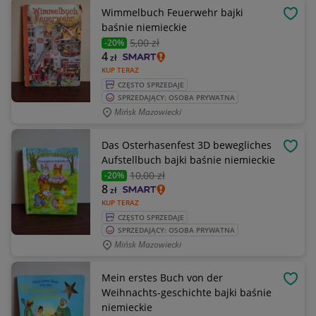
Wimmelbuch Feuerwehr bajki
OBSE
baśnie niemieckie
5
,00 zł
-20%
4
zł
KUP TERAZ
CZĘSTO SPRZEDAJE
SPRZEDAJĄCY: OSOBA PRYWATNA
Mińsk Mazowiecki
Das Osterhasenfest 3D bewegliches
OBSE
Aufstellbuch bajki baśnie niemieckie
10
,00 zł
-20%
8
zł
KUP TERAZ
CZĘSTO SPRZEDAJE
SPRZEDAJĄCY: OSOBA PRYWATNA
Mińsk Mazowiecki
Mein erstes Buch von der
OBSE
Weihnachts-geschichte bajki baśnie
niemieckie