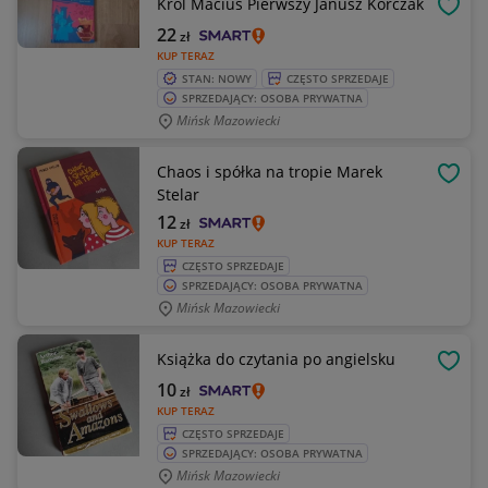
Król Maciuś Pierwszy Janusz Korczak
OBSE
22
zł
KUP TERAZ
STAN: NOWY
CZĘSTO SPRZEDAJE
SPRZEDAJĄCY: OSOBA PRYWATNA
Mińsk Mazowiecki
Chaos i spółka na tropie Marek
OBSE
Stelar
12
zł
KUP TERAZ
CZĘSTO SPRZEDAJE
SPRZEDAJĄCY: OSOBA PRYWATNA
Mińsk Mazowiecki
Książka do czytania po angielsku
OBSE
10
zł
KUP TERAZ
CZĘSTO SPRZEDAJE
SPRZEDAJĄCY: OSOBA PRYWATNA
Mińsk Mazowiecki