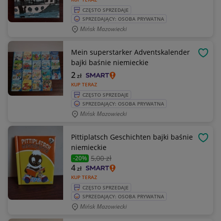
CZĘSTO SPRZEDAJE
SPRZEDAJĄCY: OSOBA PRYWATNA
Mińsk Mazowiecki
Mein superstarker Adventskalender
OBSE
bajki baśnie niemieckie
2
zł
KUP TERAZ
CZĘSTO SPRZEDAJE
SPRZEDAJĄCY: OSOBA PRYWATNA
Mińsk Mazowiecki
Pittiplatsch Geschichten bajki baśnie
OBSE
niemieckie
5
,00 zł
-20%
4
zł
KUP TERAZ
CZĘSTO SPRZEDAJE
SPRZEDAJĄCY: OSOBA PRYWATNA
Mińsk Mazowiecki