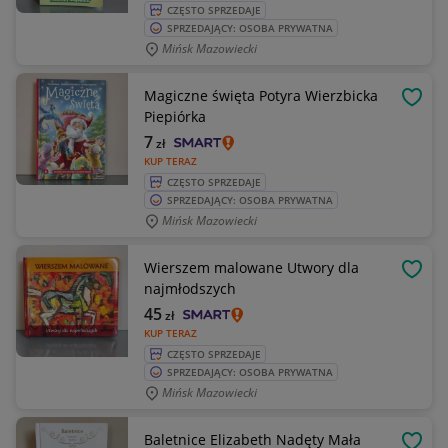
CZĘSTO SPRZEDAJE
SPRZEDAJĄCY: OSOBA PRYWATNA
Mińsk Mazowiecki
Magiczne święta Potyra Wierzbicka
OBSE
Piepiórka
7
zł
KUP TERAZ
CZĘSTO SPRZEDAJE
SPRZEDAJĄCY: OSOBA PRYWATNA
Mińsk Mazowiecki
Wierszem malowane Utwory dla
OBSE
najmłodszych
45
zł
KUP TERAZ
CZĘSTO SPRZEDAJE
SPRZEDAJĄCY: OSOBA PRYWATNA
Mińsk Mazowiecki
Baletnice Elizabeth Nadęty Mała