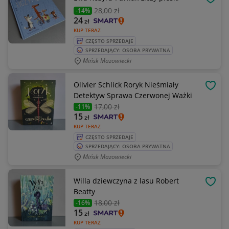
OBSE
28
,00 zł
-14%
24
zł
KUP TERAZ
CZĘSTO SPRZEDAJE
SPRZEDAJĄCY: OSOBA PRYWATNA
Mińsk Mazowiecki
Olivier Schlick Roryk Nieśmiały
OBSE
Detektyw Sprawa Czerwonej Ważki
17
,00 zł
-11%
15
zł
KUP TERAZ
CZĘSTO SPRZEDAJE
SPRZEDAJĄCY: OSOBA PRYWATNA
Mińsk Mazowiecki
Willa dziewczyna z lasu Robert
OBSE
Beatty
18
,00 zł
-16%
15
zł
KUP TERAZ