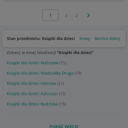
Wybierz stronę:
Następna strona
z
2
Stan przedmiotu: Książki dla dzieci
Nowy
Bardzo dobry
U
Zobacz w innej lokalizacji
"Książki dla dzieci"
Książki dla dzieci Maliszew
(15)
Książki dla dzieci Niedziałka Druga
(18)
Książki dla dzieci Halinów
(21)
Książki dla dzieci Kałuszyn
(13)
Książki dla dzieci Budziska
(15)
POKAŻ WIĘCEJ