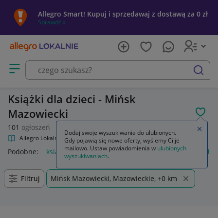
Allegro Smart! Kupuj i sprzedawaj z dostawą za 0 zł
Sprawdź »
Otwórz menu z kategoriami
szukaj
Książki dla dzieci - Mińsk
Mazowiecki
POL
101
ogłoszeń
Zamkn
Dodaj swoje wyszukiwania do ulubionych.
Allegro Lokalnie
Kultura i rozrywka
Książki
Książki dla dzieci
Gdy pojawią się nowe oferty, wyślemy Ci je
mailowo. Ustaw powiadomienia w
ulubionych
Podobne:
książki dla dzieci
regał na książki dla dzieci
półka
wyszukiwaniach
.
Filtruj
Mińsk Mazowiecki, Mazowieckie, +0 km