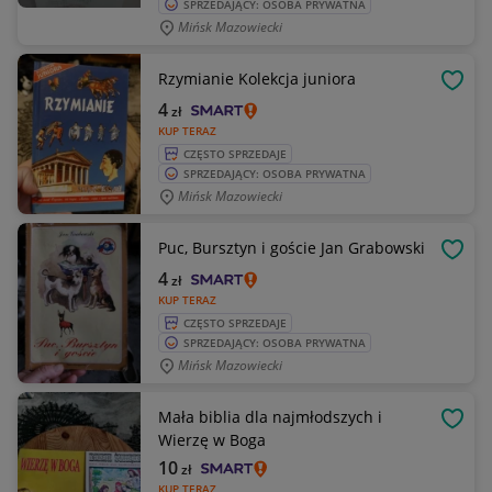
SPRZEDAJĄCY: OSOBA PRYWATNA
Mińsk Mazowiecki
Rzymianie Kolekcja juniora
OBSE
4
zł
KUP TERAZ
CZĘSTO SPRZEDAJE
SPRZEDAJĄCY: OSOBA PRYWATNA
Mińsk Mazowiecki
Puc, Bursztyn i goście Jan Grabowski
OBSE
4
zł
KUP TERAZ
CZĘSTO SPRZEDAJE
SPRZEDAJĄCY: OSOBA PRYWATNA
Mińsk Mazowiecki
Mała biblia dla najmłodszych i
OBSE
Wierzę w Boga
10
zł
KUP TERAZ