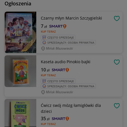
Ogłoszenia
Czarny młyn Marcin Szczygielski
OBSE
7
zł
KUP TERAZ
CZĘSTO SPRZEDAJE
SPRZEDAJĄCY: OSOBA PRYWATNA
Mińsk Mazowiecki
Kaseta audio Pinokio bajki
OBSE
10
zł
KUP TERAZ
CZĘSTO SPRZEDAJE
SPRZEDAJĄCY: OSOBA PRYWATNA
Mińsk Mazowiecki
Ćwicz swój mózg łamigłówki dla
OBSE
dzieci
35
zł
KUP TERAZ