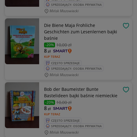
SPRZEDAJĄCY: OSOBA PRYWATNA
Mińsk Mazowiecki
Die Biene Maja Frohliche
OBSE
Geschichten zum Lesenlernen bajki
baśnie
10
,00 zł
-20%
8
zł
KUP TERAZ
CZĘSTO SPRZEDAJE
SPRZEDAJĄCY: OSOBA PRYWATNA
Mińsk Mazowiecki
Bob der Baumeister Bunte
OBSE
Bastelideen bajki baśnie niemieckie
10
,00 zł
-20%
8
zł
KUP TERAZ
CZĘSTO SPRZEDAJE
SPRZEDAJĄCY: OSOBA PRYWATNA
Mińsk Mazowiecki