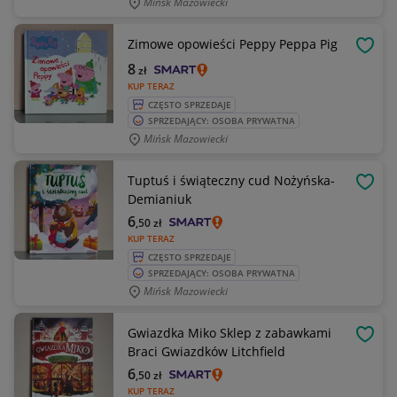
Mińsk Mazowiecki
Zimowe opowieści Peppy Peppa Pig
OBSE
8
zł
KUP TERAZ
CZĘSTO SPRZEDAJE
SPRZEDAJĄCY: OSOBA PRYWATNA
Mińsk Mazowiecki
Tuptuś i świąteczny cud Nożyńska-
OBSE
Demianiuk
6
,50
zł
KUP TERAZ
CZĘSTO SPRZEDAJE
SPRZEDAJĄCY: OSOBA PRYWATNA
Mińsk Mazowiecki
Gwiazdka Miko Sklep z zabawkami
OBSE
Braci Gwiazdków Litchfield
6
,50
zł
KUP TERAZ