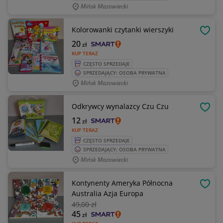
Mińsk Mazowiecki
Kolorowanki czytanki wierszyki
OBSE
20
zł
KUP TERAZ
CZĘSTO SPRZEDAJE
SPRZEDAJĄCY: OSOBA PRYWATNA
Mińsk Mazowiecki
Odkrywcy wynalazcy Czu Czu
OBSE
12
zł
KUP TERAZ
CZĘSTO SPRZEDAJE
SPRZEDAJĄCY: OSOBA PRYWATNA
Mińsk Mazowiecki
Kontynenty Ameryka Północna
OBSE
Australia Azja Europa
49
,00 zł
45
zł