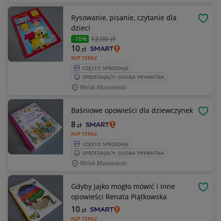
Rysowanie, pisanie, czytanie dla
OBSE
dzieci
12
,00 zł
-16%
10
zł
KUP TERAZ
CZĘSTO SPRZEDAJE
SPRZEDAJĄCY: OSOBA PRYWATNA
Mińsk Mazowiecki
Baśniowe opowieści dla dziewczynek
OBSE
8
zł
KUP TERAZ
CZĘSTO SPRZEDAJE
SPRZEDAJĄCY: OSOBA PRYWATNA
Mińsk Mazowiecki
Gdyby jajko mogło mówić i inne
OBSE
opowieści Renata Piątkowska
10
zł
KUP TERAZ