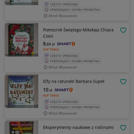
CZĘSTO SPRZEDAJE
SPRZEDAJĄCY: OSOBA PRYWATNA
Mińsk Mazowiecki
Pomocnik Świętego Mikołaja Chiara
OBSE
Cioni
8
,69
zł
KUP TERAZ
CZĘSTO SPRZEDAJE
SPRZEDAJĄCY: OSOBA PRYWATNA
Mińsk Mazowiecki
Elfy na ratunek! Barbara Supeł
OBSE
10
zł
KUP TERAZ
CZĘSTO SPRZEDAJE
SPRZEDAJĄCY: OSOBA PRYWATNA
Mińsk Mazowiecki
Eksperymenty naukowe z roślinami
OBSE