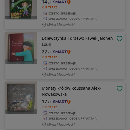
14
zł
KUP TERAZ
CZĘSTO SPRZEDAJE
SPRZEDAJĄCY: OSOBA PRYWATNA
Mińsk Mazowiecki
Dziewczynka i drzewo kawek Jalonen
OBSE
Louhi
22
zł
KUP TERAZ
CZĘSTO SPRZEDAJE
SPRZEDAJĄCY: OSOBA PRYWATNA
Mińsk Mazowiecki
Monety królów Roussana Alex-
OBSE
Nowakowska
17
zł
KUP TERAZ
CZĘSTO SPRZEDAJE
SPRZEDAJĄCY: OSOBA PRYWATNA
Mińsk Mazowiecki