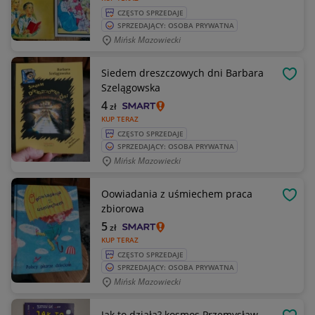
CZĘSTO SPRZEDAJE
SPRZEDAJĄCY: OSOBA PRYWATNA
Mińsk Mazowiecki
Siedem dreszczowych dni Barbara
OBSE
Szelągowska
4
zł
KUP TERAZ
CZĘSTO SPRZEDAJE
SPRZEDAJĄCY: OSOBA PRYWATNA
Mińsk Mazowiecki
Oowiadania z uśmiechem praca
OBSE
zbiorowa
5
zł
KUP TERAZ
CZĘSTO SPRZEDAJE
SPRZEDAJĄCY: OSOBA PRYWATNA
Mińsk Mazowiecki
Jak to działa? kosmos Przemysław