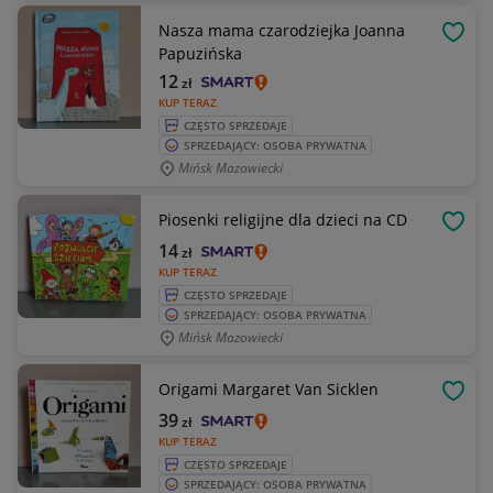
Nasza mama czarodziejka Joanna
OBSE
Papuzińska
12
zł
KUP TERAZ
CZĘSTO SPRZEDAJE
SPRZEDAJĄCY: OSOBA PRYWATNA
Mińsk Mazowiecki
Piosenki religijne dla dzieci na CD
OBSE
14
zł
KUP TERAZ
CZĘSTO SPRZEDAJE
SPRZEDAJĄCY: OSOBA PRYWATNA
Mińsk Mazowiecki
Origami Margaret Van Sicklen
OBSE
39
zł
KUP TERAZ
CZĘSTO SPRZEDAJE
SPRZEDAJĄCY: OSOBA PRYWATNA