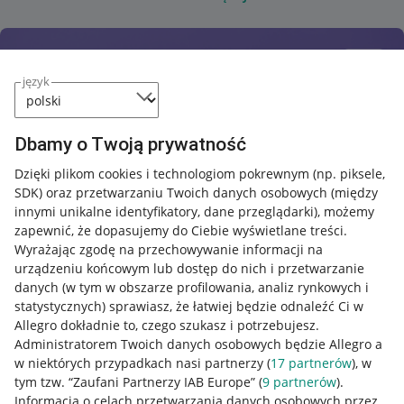
język
Dbamy o Twoją prywatność
Dzięki plikom cookies i technologiom pokrewnym
(np. piksele,
SDK)
oraz przetwarzaniu Twoich danych osobowych
(między
innymi unikalne identyfikatory, dane przeglądarki)
, możemy
zapewnić, że dopasujemy do Ciebie wyświetlane treści.
Wyrażając zgodę na przechowywanie informacji na
urządzeniu końcowym lub dostęp do nich i przetwarzanie
danych (w tym w obszarze profilowania, analiz rynkowych i
statystycznych) sprawiasz, że łatwiej będzie odnaleźć Ci w
Allegro dokładnie to, czego szukasz i potrzebujesz.
Administratorem Twoich danych osobowych będzie Allegro a
w niektórych przypadkach nasi partnerzy (
17
partnerów
), w
tym tzw. “Zaufani Partnerzy IAB Europe” (
9
partnerów
).
Przydatne informacje
Informacja o celach przetwarzania danych osobowych przez