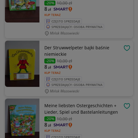
10
,00 zł
-20%
8
zł
KUP TERAZ
CZĘSTO SPRZEDAJE
SPRZEDAJĄCY: OSOBA PRYWATNA
Mińsk Mazowiecki
Der Struwwelpeter bajki baśnie
OBSE
niemieckie
10
,00 zł
-20%
8
zł
KUP TERAZ
CZĘSTO SPRZEDAJE
SPRZEDAJĄCY: OSOBA PRYWATNA
Mińsk Mazowiecki
Meine liebsten Ostergeschichten +
OBSE
Lieder, Spiel und Bastelanleitungen
10
,00 zł
-20%
8
zł
KUP TERAZ
CZĘSTO SPRZEDAJE