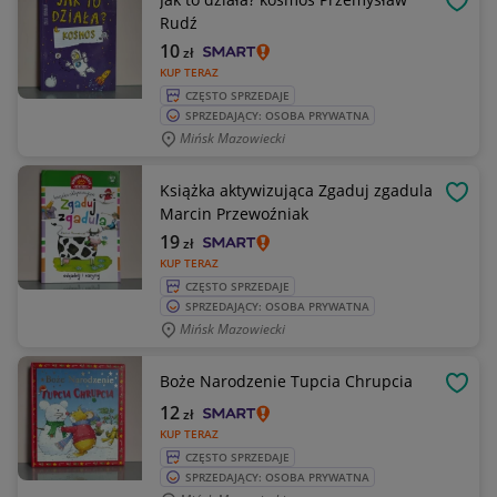
OBSE
Rudź
10
zł
KUP TERAZ
CZĘSTO SPRZEDAJE
SPRZEDAJĄCY: OSOBA PRYWATNA
Mińsk Mazowiecki
Książka aktywizująca Zgaduj zgadula
OBSE
Marcin Przewoźniak
19
zł
KUP TERAZ
CZĘSTO SPRZEDAJE
SPRZEDAJĄCY: OSOBA PRYWATNA
Mińsk Mazowiecki
Boże Narodzenie Tupcia Chrupcia
OBSE
12
zł
KUP TERAZ
CZĘSTO SPRZEDAJE
SPRZEDAJĄCY: OSOBA PRYWATNA