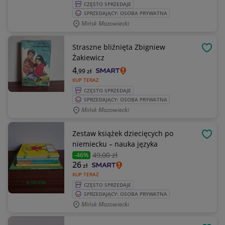
CZĘSTO SPRZEDAJE
SPRZEDAJĄCY: OSOBA PRYWATNA
Mińsk Mazowiecki
Straszne bliźnięta Zbigniew
OBSE
Żakiewicz
4
,99
zł
KUP TERAZ
CZĘSTO SPRZEDAJE
SPRZEDAJĄCY: OSOBA PRYWATNA
Mińsk Mazowiecki
Zestaw książek dziecięcych po
OBSE
niemiecku – nauka języka
49
,00 zł
-46%
26
zł
KUP TERAZ
CZĘSTO SPRZEDAJE
SPRZEDAJĄCY: OSOBA PRYWATNA
Mińsk Mazowiecki