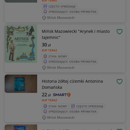
KUP TERAZ
CZĘSTO SPRZEDAJE
SPRZEDAJĄCY: OSOBA PRYWATNA
Mińsk Mazowiecki
Mińsk Mazowiecki "Arynek i miasto
OBSE
tajemnic"
30
zł
KUP TERAZ
STAN: NOWY
SPRZEDAJĄCY: OSOBA PRYWATNA
Mińsk Mazowiecki
Historia żółtej ciżemki Antonina
OBSE
Domańska
22
zł
KUP TERAZ
STAN: NOWY
CZĘSTO SPRZEDAJE
SPRZEDAJĄCY: OSOBA PRYWATNA
Mińsk Mazowiecki