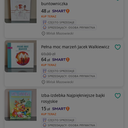
OBSE
buntowniczka
48
zł
KUP TERAZ
CZĘSTO SPRZEDAJE
SPRZEDAJĄCY: OSOBA PRYWATNA
Mińsk Mazowiecki
Pełna moc marzeń Jacek Walkiewicz
OBSE
69
,00 zł
64
zł
KUP TERAZ
CZĘSTO SPRZEDAJE
SPRZEDAJĄCY: OSOBA PRYWATNA
Mińsk Mazowiecki
Izba-Izdebka Najpiękniejsze bajki
OBSE
rosyjskie
15
zł
KUP TERAZ
CZĘSTO SPRZEDAJE
SPRZEDAJĄCY: OSOBA PRYWATNA