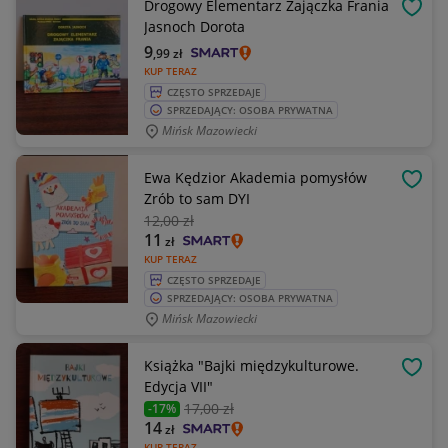
Drogowy Elementarz Zajączka Frania
OBSE
Jasnoch Dorota
9
,99
zł
KUP TERAZ
CZĘSTO SPRZEDAJE
SPRZEDAJĄCY: OSOBA PRYWATNA
Mińsk Mazowiecki
Ewa Kędzior Akademia pomysłów
OBSE
Zrób to sam DYI
12
,00 zł
11
zł
KUP TERAZ
CZĘSTO SPRZEDAJE
SPRZEDAJĄCY: OSOBA PRYWATNA
Mińsk Mazowiecki
Książka "Bajki międzykulturowe.
OBSE
Edycja VII"
17
,00 zł
-17%
14
zł
KUP TERAZ