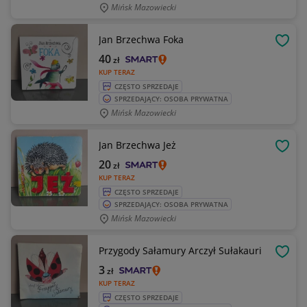
Mińsk Mazowiecki
Jan Brzechwa Foka
OBSE
40
zł
KUP TERAZ
CZĘSTO SPRZEDAJE
SPRZEDAJĄCY: OSOBA PRYWATNA
Mińsk Mazowiecki
Jan Brzechwa Jeż
OBSE
20
zł
KUP TERAZ
CZĘSTO SPRZEDAJE
SPRZEDAJĄCY: OSOBA PRYWATNA
Mińsk Mazowiecki
Przygody Sałamury Arczył Sułakauri
OBSE
3
zł
KUP TERAZ
CZĘSTO SPRZEDAJE