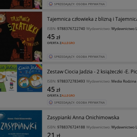
SPRZEDAJĄCY: OSOBA PRYWATNA
Tajemnica człowieka z blizną i Tajemnic
ISBN:
9788376722740
Wydawnictwo:
Wydawnictwo L
45
zł
OFERTA Z
ALLEGRO
SPRZEDAJĄCY: OSOBA PRYWATNA
Zestaw Ciocia Jadzia - 2 książeczki -E. P
ISBN:
9788372783493
Wydawnictwo:
Media Rodzina
45
zł
OFERTA Z
ALLEGRO
SPRZEDAJĄCY: OSOBA PRYWATNA
Zasypianki Anna Onichimowska
ISBN:
9788376724188
Wydawnictwo:
Wydawnictwo L
21
zł