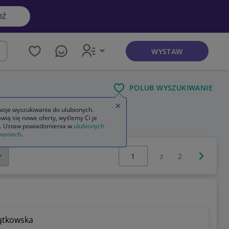
DŹ
WYSTAW
kaj
POLUB WYSZUKIWANIE
Zamknij wskazówkę
oje wyszukiwania do ulubionych.
wią się nowe oferty, wyślemy Ci je
ł ścienny na książki dla dzieci
. Ustaw powiadomienia w
ulubionych
waniach
.
Wybierz stronę:
Następna 
z
2
ątkowska