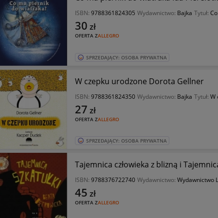
ISBN:
9788361824305
Wydawnictwo:
Bajka
Tytuł:
Co
30
zł
OFERTA Z
ALLEGRO
SPRZEDAJĄCY: OSOBA PRYWATNA
W czepku urodzone Dorota Gellner
ISBN:
9788361824350
Wydawnictwo:
Bajka
Tytuł:
W 
27
zł
OFERTA Z
ALLEGRO
SPRZEDAJĄCY: OSOBA PRYWATNA
Tajemnica człowieka z blizną i Tajemnic
ISBN:
9788376722740
Wydawnictwo:
Wydawnictwo L
45
zł
OFERTA Z
ALLEGRO