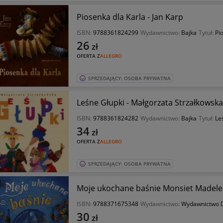
Piosenka dla Karla - Jan Karp
ISBN:
9788361824299
Wydawnictwo:
Bajka
Tytuł:
Pi
26
zł
OFERTA Z
ALLEGRO
SPRZEDAJĄCY: OSOBA PRYWATNA
Leśne Głupki - Małgorzata Strzałkowska
ISBN:
9788361824282
Wydawnictwo:
Bajka
Tytuł:
Le
34
zł
OFERTA Z
ALLEGRO
SPRZEDAJĄCY: OSOBA PRYWATNA
Moje ukochane baśnie Monsiet Madele
ISBN:
9788371675348
Wydawnictwo:
Wydawnictwo D
30
zł