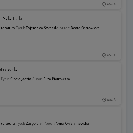
Marki
a Szkatułki
iteratura
Tytuł:
Tajemnica Szkatułki
Autor:
Beata Ostrowicka
Marki
iotrowska
Tytuł:
Ciocia Jadzia
Autor:
Eliza Piotrowska
Marki
iteratura
Tytuł:
Zasypianki
Autor:
Anna Onichimowska