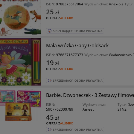
ISBN:
9788375517064
Wydawnictwo:
Anex-bis
Tytuł
25
zł
OFERTA Z
ALLEGRO
SPRZEDAJĄCY: OSOBA PRYWATNA
Mała wróżka Gaby Goldsack
ISBN:
9788371677373
Wydawnictwo:
Wydawnictwo D
19
zł
OFERTA Z
ALLEGRO
SPRZEDAJĄCY: OSOBA PRYWATNA
Barbie, Dzwoneczek - 3 Zestawy filmow
ISBN:
Wydawnictwo:
Tytuł:
Dzw
5907762000789
Ameet
STN2
45
zł
OFERTA Z
ALLEGRO
SPRZEDAJĄCY: OSOBA PRYWATNA