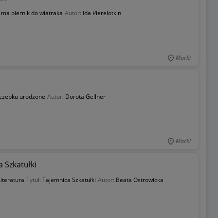
 ma piernik do wiatraka
Autor:
Ida Pierelotkin
Marki
czepku urodzone
Autor:
Dorota Gellner
Marki
a Szkatułki
iteratura
Tytuł:
Tajemnica Szkatułki
Autor:
Beata Ostrowicka