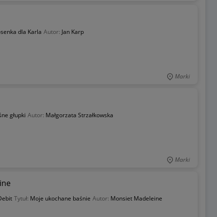
osenka dla Karla
Autor:
Jan Karp
Marki
śne głupki
Autor:
Małgorzata Strzałkowska
Marki
ine
ebit
Tytuł:
Moje ukochane baśnie
Autor:
Monsiet Madeleine