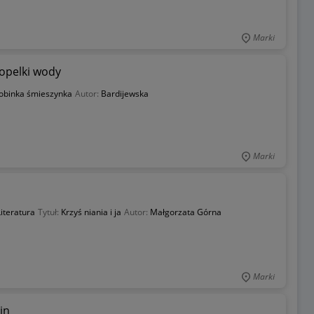
Marki
ropelki wody
obinka śmieszynka
Autor:
Bardijewska
Marki
iteratura
Tytuł:
Krzyś niania i ja
Autor:
Małgorzata Górna
Marki
in