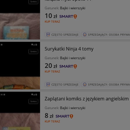
Gatunek:
Bajki i wierszyki
10
zł
KUP TERAZ
CZĘSTO SPRZEDAJE
SPRZEDAJĄCY: OSOBA PRYW
Surykatki Ninja 4 tomy
Gatunek:
Bajki i wierszyki
20
zł
KUP TERAZ
CZĘSTO SPRZEDAJE
SPRZEDAJĄCY: OSOBA PRYW
Zaplątani komiks z językiem angielskim
Gatunek:
Bajki i wierszyki
8
zł
KUP TERAZ