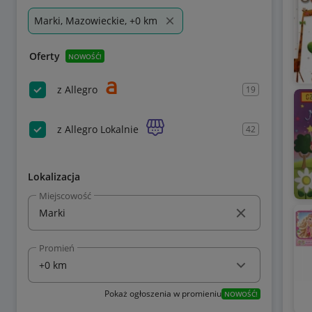
Marki, Mazowieckie, +0 km
Oferty
NOWOŚĆ!
z Allegro
19
z Allegro Lokalnie
42
Lokalizacja
Miejscowość
Promień
Pokaż ogłoszenia w promieniu
NOWOŚĆ!