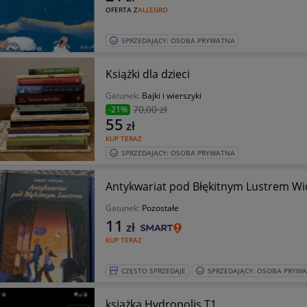
OFERTA Z
ALLEGRO
SPRZEDAJĄCY: OSOBA PRYWATNA
Książki dla dzieci
Gatunek:
Bajki i wierszyki
70
,00 zł
-21%
55
zł
KUP TERAZ
SPRZEDAJĄCY: OSOBA PRYWATNA
Antykwariat pod Błękitnym Lustrem W
Gatunek:
Pozostałe
11
zł
KUP TERAZ
CZĘSTO SPRZEDAJE
SPRZEDAJĄCY: OSOBA PRYW
książka Hydropolis T1