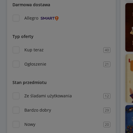
Darmowa dostawa
Allegro
Typ oferty
Kup teraz
40
Ogłoszenie
21
Stan przedmiotu
Ze śladami użytkowania
12
Bardzo dobry
29
Nowy
20