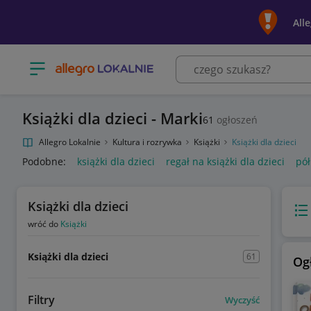
All
Otwórz menu z kategoriami
Książki dla dzieci - Marki
61
ogłoszeń
Allegro Lokalnie
Kultura i rozrywka
Książki
Książki dla dzieci
Podobne:
książki dla dzieci
regał na książki dla dzieci
pół
Książki dla dzieci
Wido
wróć do
Książki
Książki dla dzieci
61
Og
Filtry
Wyczyść