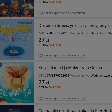
OFERTA Z
ALLEGRO
SPRZEDAJĄCY: OSOBA PRYWATNA
Drobinka Śmieszynka, czyli przygody k
ISBN:
9788361824275
Wydawnictwo:
Bajka
Tytuł:
Dr
27
zł
OFERTA Z
ALLEGRO
SPRZEDAJĄCY: OSOBA PRYWATNA
Krzyś niania i ja Małgorzata Górna
ISBN:
9788376722658
Wydawnictwo:
Wydawnictwo L
27
zł
OFERTA Z
ALLEGRO
SPRZEDAJĄCY: OSOBA PRYWATNA
Co ma piernik do wiatraka Ida Pierelotk