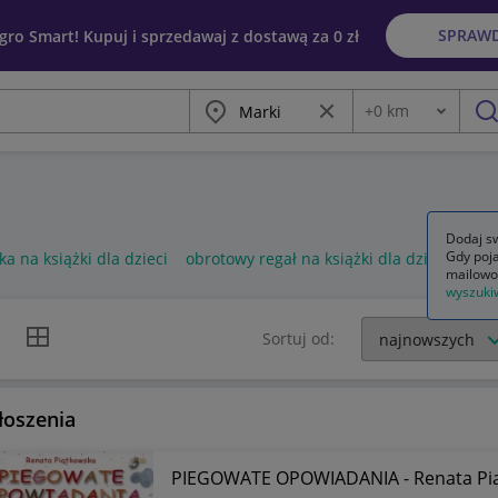
SPRAW
egro Smart! Kupuj i sprzedawaj z dostawą za 0 zł
Miasto
Wyczyść frazę
+
0
km
Odległość
szu
Dodaj sw
Gdy poja
ka na książki dla dzieci
obrotowy regał na książki dla dzieci
rega
mailowo
wyszuki
k listy
Widok siatki
Sortuj od:
łoszenia
PIEGOWATE OPOWIADANIA - Renata Pi