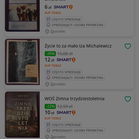
6
zł
KUP TERAZ
CZĘSTO SPRZEDAJE
SPRZEDAJĄCY: OSOBA PRYWATNA
Zgorzelec
Życie to za mało Iza Michalewicz
OBSE
15
,00 zł
-20%
12
zł
KUP TERAZ
CZĘSTO SPRZEDAJE
SPRZEDAJĄCY: OSOBA PRYWATNA
Zgorzelec
WOŚ Zimna trzydziestoletnia
OBSE
12
,99 zł
-23%
10
zł
KUP TERAZ
CZĘSTO SPRZEDAJE
SPRZEDAJĄCY: OSOBA PRYWATNA
Zgorzelec