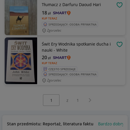
Tłumacz z Darfuru Daoud Hari
OBSE
18
zł
KUP TERAZ
SPRZEDAJĄCY: OSOBA PRYWATNA
Zgorzelec
Świt Ery Wodnika spotkanie ducha i
OBSE
nauki - White
20
zł
KUP TERAZ
CZĘSTO SPRZEDAJE
SPRZEDAJĄCY: OSOBA PRYWATNA
Zgorzelec
Wybierz stronę:
Następna strona
z
1
Stan przedmiotu: Reportaż, literatura faktu
Bardzo dobry