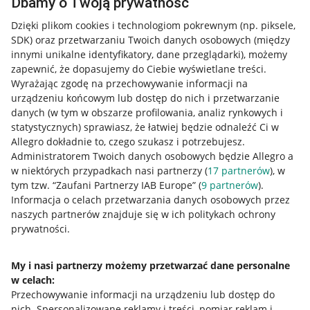
Dbamy o Twoją prywatność
Dzięki plikom cookies i technologiom pokrewnym
(np. piksele,
SDK)
oraz przetwarzaniu Twoich danych osobowych
(między
innymi unikalne identyfikatory, dane przeglądarki)
, możemy
zapewnić, że dopasujemy do Ciebie wyświetlane treści.
Wyrażając zgodę na przechowywanie informacji na
urządzeniu końcowym lub dostęp do nich i przetwarzanie
danych (w tym w obszarze profilowania, analiz rynkowych i
statystycznych) sprawiasz, że łatwiej będzie odnaleźć Ci w
Allegro dokładnie to, czego szukasz i potrzebujesz.
Administratorem Twoich danych osobowych będzie Allegro a
w niektórych przypadkach nasi partnerzy (
17
partnerów
), w
tym tzw. “Zaufani Partnerzy IAB Europe” (
9
partnerów
).
Przydatne informacje
Informacja o celach przetwarzania danych osobowych przez
naszych partnerów znajduje się w ich politykach ochrony
prywatności.
Jak to działa
Napisz do nas
My i nasi partnerzy możemy przetwarzać dane personalne
w celach:
Allegro Gadane dla sprzedających
Przechowywanie informacji na urządzeniu lub dostęp do
Allegro Gadane dla kupujących
nich
.
Spersonalizowane reklamy i treści, pomiar reklam i