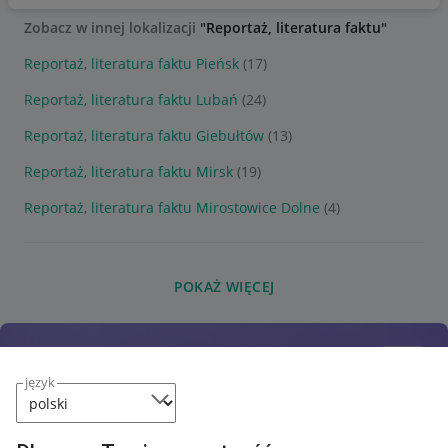
Zobacz w innej lokalizacji
"Reportaż, literatura faktu"
Reportaż, literatura faktu Pieńsk
(17)
Reportaż, literatura faktu Lubań
(24)
Reportaż, literatura faktu Giebułtów
(13)
Reportaż, literatura faktu Mirsk
(19)
Reportaż, literatura faktu Mirostowice Dolne
(4)
POKAŻ WIĘCEJ
język