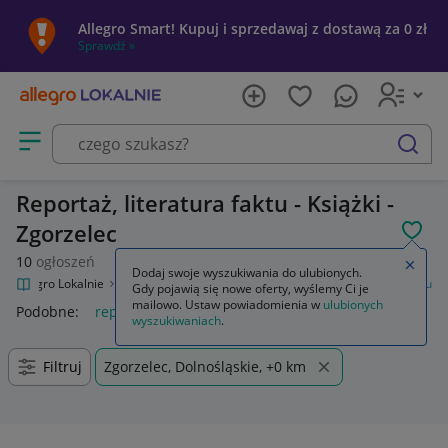
Allegro Smart! Kupuj i sprzedawaj z dostawą za 0 zł
Sprawdź »
Otwórz menu z kategoriami
szukaj
Reportaż, literatura faktu - Książki -
Zgorzelec
POL
10
ogłoszeń
Zamkn
Dodaj swoje wyszukiwania do ulubionych.
Allegro Lokalnie
Kultura i rozrywka
Książki
Reportaż, literatura faktu
Gdy pojawią się nowe oferty, wyślemy Ci je
mailowo. Ustaw powiadomienia w
ulubionych
Podobne:
reportaż literatura faktu
wyszukiwaniach
.
Filtruj
Zgorzelec, Dolnośląskie, +0 km