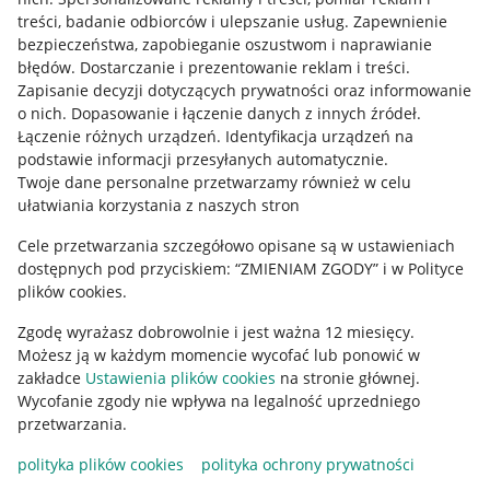
treści, badanie odbiorców i ulepszanie usług
.
Zapewnienie
Mapa miejscowości
bezpieczeństwa, zapobieganie oszustwom i naprawianie
błędów
.
Dostarczanie i prezentowanie reklam i treści
.
Informacje prawne
Zapisanie decyzji dotyczących prywatności oraz informowanie
o nich
.
Dopasowanie i łączenie danych z innych źródeł
.
Regulamin
Łączenie różnych urządzeń
.
Identyfikacja urządzeń na
podstawie informacji przesyłanych automatycznie
.
Polityka plików "cookies"
Twoje dane personalne przetwarzamy również w celu
ułatwiania korzystania z naszych stron
Ustawienia plików "cookies"
Cele przetwarzania szczegółowo opisane są w ustawieniach
Udostępnianie lokalizacji
dostępnych pod przyciskiem: “ZMIENIAM ZGODY” i w Polityce
Informacje dla Aktu o Usługach Cyfrowych
plików cookies.
Zgodę wyrażasz dobrowolnie i jest ważna 12 miesięcy.
Pobierz aplikację
Możesz ją w każdym momencie wycofać lub ponowić w
zakładce
Ustawienia plików cookies
na stronie głównej.
Wycofanie zgody nie wpływa na legalność uprzedniego
przetwarzania.
polityka plików cookies
polityka ochrony prywatności