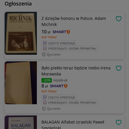
Ogłoszenia
Z dziejów honoru w Polsce. Adam
OBSE
Michnik
10
zł
KUP TERAZ
CZĘSTO SPRZEDAJE
SPRZEDAJĄCY: OSOBA PRYWATNA
Zgorzelec
Było piekło teraz będzie niebo Irena
OBSE
Morawska
10
,00 zł
-20%
8
zł
KUP TERAZ
CZĘSTO SPRZEDAJE
SPRZEDAJĄCY: OSOBA PRYWATNA
Zgorzelec
BALAGAN Alfabet izraelski Paweł
OBSE
Smoleński