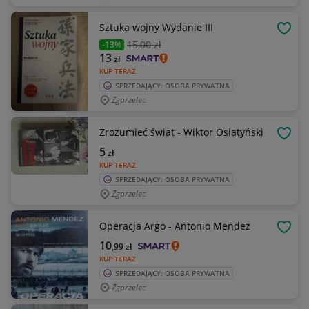
Sztuka wojny Wydanie III
OBSE
15
,00 zł
-13%
13
zł
KUP TERAZ
SPRZEDAJĄCY: OSOBA PRYWATNA
Zgorzelec
Zrozumieć świat - Wiktor Osiatyński
OBSE
5
zł
KUP TERAZ
SPRZEDAJĄCY: OSOBA PRYWATNA
Zgorzelec
Operacja Argo - Antonio Mendez
OBSE
10
,99
zł
KUP TERAZ
SPRZEDAJĄCY: OSOBA PRYWATNA
Zgorzelec