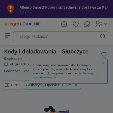
Allegro Smart! Kupuj i sprzedawaj z dostawą za 0 zł
Sprawdź »
Otwórz menu z kategoriami
szukaj
Kody i doładowania - Głubczyce
POL
0
ogłoszeń
Zamkn
Allegro Lokalnie
Kultura i rozrywka
Kody i doładowania
Dodaj swoje wyszukiwania do ulubionych.
Gdy pojawią się nowe oferty, wyślemy Ci je
Podobne:
kody i doładowania
mailowo. Ustaw powiadomienia w
ulubionych
wyszukiwaniach
.
Filtruj
Głubczyce, Opolskie, +0 km