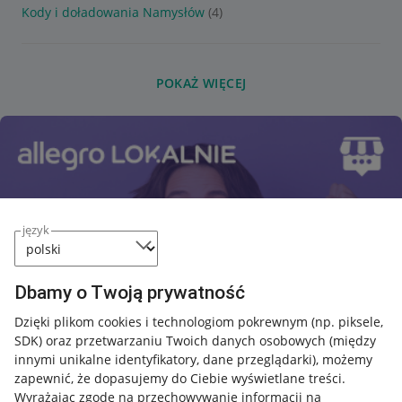
Kody i doładowania Namysłów
(4)
POKAŻ WIĘCEJ
język
Dbamy o Twoją prywatność
Dzięki plikom cookies i technologiom pokrewnym
(np. piksele,
SDK)
oraz przetwarzaniu Twoich danych osobowych
(między
innymi unikalne identyfikatory, dane przeglądarki)
, możemy
zapewnić, że dopasujemy do Ciebie wyświetlane treści.
Wyrażając zgodę na przechowywanie informacji na