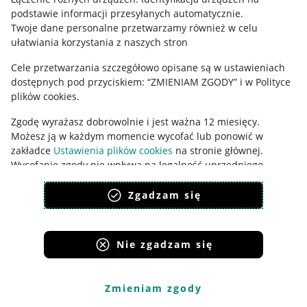
podstawie informacji przesyłanych automatycznie
.
Udostępnianie lokalizacji
Twoje dane personalne przetwarzamy również w celu
ułatwiania korzystania z naszych stron
Informacje dla Aktu o Usługach Cyfrowych
Cele przetwarzania szczegółowo opisane są w ustawieniach
Pobierz aplikację
dostępnych pod przyciskiem: “ZMIENIAM ZGODY” i w Polityce
plików cookies.
Zgodę wyrażasz dobrowolnie i jest ważna 12 miesięcy.
Możesz ją w każdym momencie wycofać lub ponowić w
zakładce
Ustawienia plików cookies
na stronie głównej.
Wycofanie zgody nie wpływa na legalność uprzedniego
przetwarzania.
Zgadzam się
polityka plików cookies
polityka ochrony prywatności
Nie zgadzam się
Korzystanie z serwisu oznacza akceptację
regulaminu
.
Zmieniam zgody