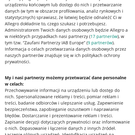
urządzeniu końcowym lub dostęp do nich i przetwarzanie
danych (w tym w obszarze profilowania, analiz rynkowych i
statystycznych) sprawiasz, że łatwiej będzie odnaleźć Ci w
Nawigacja
Allegro dokładnie to, czego szukasz i potrzebujesz.
Przydatne informacje
Administratorem Twoich danych osobowych będzie Allegro a
w niektórych przypadkach nasi partnerzy (
17
partnerów
), w
Jak to działa
tym tzw. “Zaufani Partnerzy IAB Europe” (
9
partnerów
).
Informacja o celach przetwarzania danych osobowych przez
Napisz do nas
naszych partnerów znajduje się w ich politykach ochrony
prywatności.
Allegro Gadane dla sprzedających
Allegro Gadane dla kupujących
My i nasi partnerzy możemy przetwarzać dane personalne
w celach:
Mapa miejscowości
Przechowywanie informacji na urządzeniu lub dostęp do
nich
.
Spersonalizowane reklamy i treści, pomiar reklam i
Informacje prawne
treści, badanie odbiorców i ulepszanie usług
.
Zapewnienie
bezpieczeństwa, zapobieganie oszustwom i naprawianie
Regulamin
błędów
.
Dostarczanie i prezentowanie reklam i treści
.
Zapisanie decyzji dotyczących prywatności oraz informowanie
Polityka plików "cookies"
o nich
.
Dopasowanie i łączenie danych z innych źródeł
.
Ustawienia plików "cookies"
Łączenie różnych urządzeń
.
Identyfikacja urządzeń na