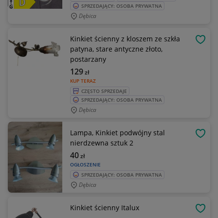
SPRZEDAJĄCY: OSOBA PRYWATNA
Dębica
Kinkiet ścienny z kloszem ze szkła
OBSE
patyna, stare antyczne złoto,
postarzany
129
zł
KUP TERAZ
CZĘSTO SPRZEDAJE
SPRZEDAJĄCY: OSOBA PRYWATNA
Dębica
Lampa, Kinkiet podwójny stal
OBSE
nierdzewna sztuk 2
40
zł
OGŁOSZENIE
SPRZEDAJĄCY: OSOBA PRYWATNA
Dębica
Kinkiet ścienny Italux
OBSE