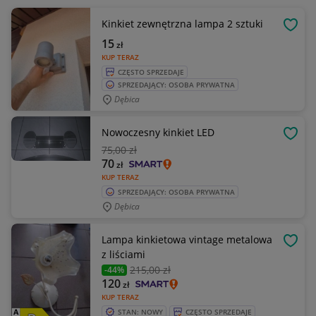
Kinkiet zewnętrzna lampa 2 sztuki
OBSE
15
zł
KUP TERAZ
CZĘSTO SPRZEDAJE
SPRZEDAJĄCY: OSOBA PRYWATNA
Dębica
Nowoczesny kinkiet LED
OBSE
75
,00 zł
70
zł
KUP TERAZ
SPRZEDAJĄCY: OSOBA PRYWATNA
Dębica
Lampa kinkietowa vintage metalowa
OBSE
z liściami
215
,00 zł
-44%
120
zł
KUP TERAZ
STAN: NOWY
CZĘSTO SPRZEDAJE