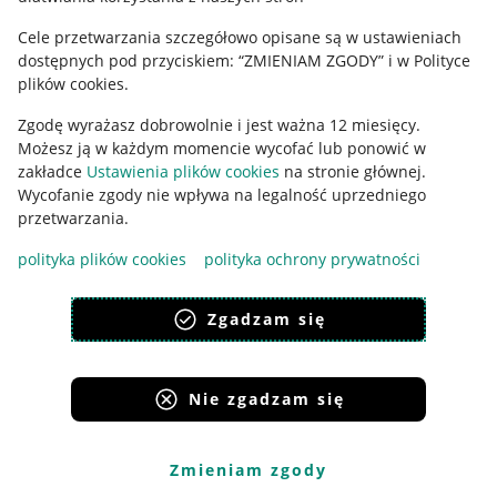
Cele przetwarzania szczegółowo opisane są w ustawieniach
Udostępnianie lokalizacji
dostępnych pod przyciskiem: “ZMIENIAM ZGODY” i w Polityce
Informacje dla Aktu o Usługach Cyfrowych
plików cookies.
Zgodę wyrażasz dobrowolnie i jest ważna 12 miesięcy.
Pobierz aplikację
Możesz ją w każdym momencie wycofać lub ponowić w
zakładce
Ustawienia plików cookies
na stronie głównej.
Wycofanie zgody nie wpływa na legalność uprzedniego
przetwarzania.
polityka plików cookies
polityka ochrony prywatności
Zgadzam się
Nie zgadzam się
Korzystanie z serwisu oznacza akceptację
regulaminu
.
Zmieniam zgody