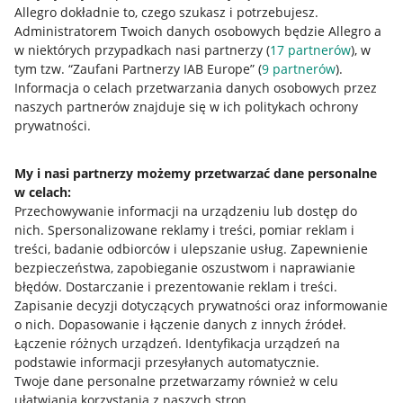
Allegro dokładnie to, czego szukasz i potrzebujesz.
Administratorem Twoich danych osobowych będzie Allegro a
w niektórych przypadkach nasi partnerzy (
17
partnerów
), w
tym tzw. “Zaufani Partnerzy IAB Europe” (
9
partnerów
).
Przydatne informacje
Informacja o celach przetwarzania danych osobowych przez
naszych partnerów znajduje się w ich politykach ochrony
prywatności.
Jak to działa
Napisz do nas
My i nasi partnerzy możemy przetwarzać dane personalne
w celach:
Allegro Gadane dla sprzedających
Przechowywanie informacji na urządzeniu lub dostęp do
Allegro Gadane dla kupujących
nich
.
Spersonalizowane reklamy i treści, pomiar reklam i
treści, badanie odbiorców i ulepszanie usług
.
Zapewnienie
Mapa miejscowości
bezpieczeństwa, zapobieganie oszustwom i naprawianie
błędów
.
Dostarczanie i prezentowanie reklam i treści
.
Informacje prawne
Zapisanie decyzji dotyczących prywatności oraz informowanie
o nich
.
Dopasowanie i łączenie danych z innych źródeł
.
Regulamin
Łączenie różnych urządzeń
.
Identyfikacja urządzeń na
podstawie informacji przesyłanych automatycznie
.
Polityka plików "cookies"
Twoje dane personalne przetwarzamy również w celu
ułatwiania korzystania z naszych stron
Ustawienia plików "cookies"