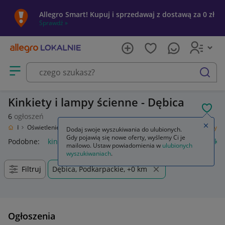
Allegro Smart! Kupuj i sprzedawaj z dostawą za 0 zł
Sprawdź »
Otwórz menu z kategoriami
szukaj
Kinkiety i lampy ścienne - Dębica
POL
6
ogłoszeń
Zamkn
 Ogród
Oświetlenie
Oświetlenie wewnętrzne
Lampy ścienne
Kinkiety
Dodaj swoje wyszukiwania do ulubionych.
Gdy pojawią się nowe oferty, wyślemy Ci je
Podobne:
kinkiet
kinkiety zewnętrzne
kinkiety ścienne
kin
mailowo. Ustaw powiadomienia w
ulubionych
wyszukiwaniach
.
Filtruj
Dębica, Podkarpackie, +0 km
Ogłoszenia