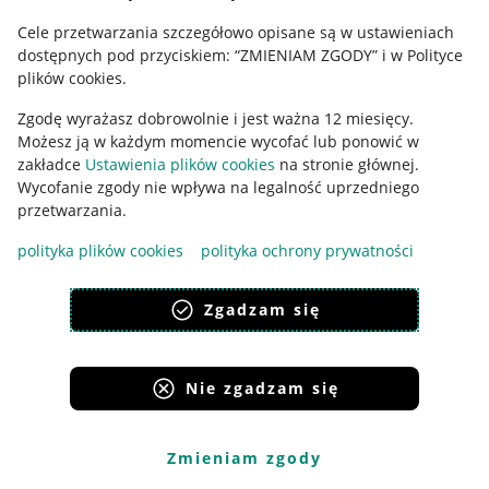
Cele przetwarzania szczegółowo opisane są w ustawieniach
Udostępnianie lokalizacji
dostępnych pod przyciskiem: “ZMIENIAM ZGODY” i w Polityce
Informacje dla Aktu o Usługach Cyfrowych
plików cookies.
Zgodę wyrażasz dobrowolnie i jest ważna 12 miesięcy.
Pobierz aplikację
Możesz ją w każdym momencie wycofać lub ponowić w
zakładce
Ustawienia plików cookies
na stronie głównej.
Wycofanie zgody nie wpływa na legalność uprzedniego
przetwarzania.
polityka plików cookies
polityka ochrony prywatności
Zgadzam się
Nie zgadzam się
Korzystanie z serwisu oznacza akceptację
regulaminu
.
Zmieniam zgody