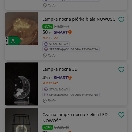
Reda
Lampka nocna piórka biała NOWOŚĆ
OBSE
80
,00 zł
-37%
50
zł
KUP TERAZ
STAN: NOWY
SPRZEDAJĄCY: OSOBA PRYWATNA
Reda
Lampka nocna 3D
OBSE
45
zł
KUP TERAZ
STAN: NOWY
SPRZEDAJĄCY: OSOBA PRYWATNA
Reda
Czarna lampka nocna kielich LED
OBSE
NOWOŚĆ
99
,00 zł
-20%