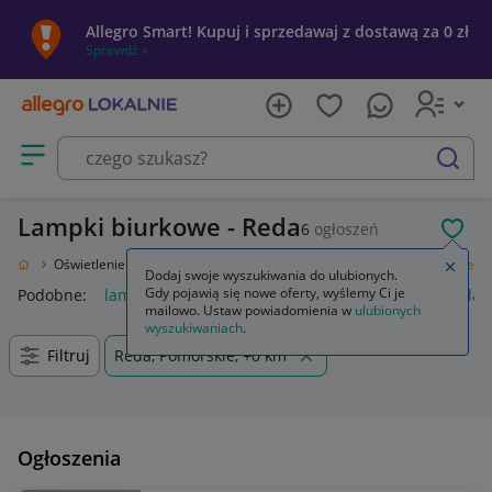
Allegro Smart! Kupuj i sprzedawaj z dostawą za 0 zł
Sprawdź »
Otwórz menu z kategoriami
szukaj
Lampki biurkowe - Reda
6
ogłoszeń
POL
 Ogród
Oświetlenie
Oświetlenie wewnętrzne
Lampy
Lampki biurkowe
Zamkn
Dodaj swoje wyszukiwania do ulubionych.
Gdy pojawią się nowe oferty, wyślemy Ci je
Podobne:
lampki biurkowe
uchwyt do lampki biurkowej
lam
mailowo. Ustaw powiadomienia w
ulubionych
wyszukiwaniach
.
Filtruj
Reda, Pomorskie, +0 km
Ogłoszenia