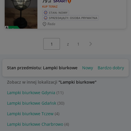
79
zł
KUP TERAZ
STAN: NOWY
SPRZEDAJĄCY: OSOBA PRYWATNA
Reda
Wybierz stronę:
Następna strona
z
1
Stan przedmiotu: Lampki biurkowe
Nowy
Bardzo dobry
Zobacz w innej lokalizacji
"Lampki biurkowe"
Lampki biurkowe Gdynia
(11)
Lampki biurkowe Gdańsk
(30)
Lampki biurkowe Tczew
(4)
Lampki biurkowe Charbrowo
(4)