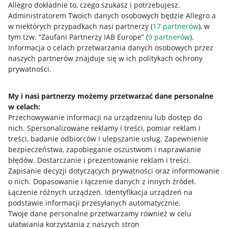
Allegro dokładnie to, czego szukasz i potrzebujesz.
Administratorem Twoich danych osobowych będzie Allegro a
w niektórych przypadkach nasi partnerzy (
17
partnerów
), w
tym tzw. “Zaufani Partnerzy IAB Europe” (
9
partnerów
).
Przydatne informacje
Informacja o celach przetwarzania danych osobowych przez
naszych partnerów znajduje się w ich politykach ochrony
prywatności.
Jak to działa
Napisz do nas
My i nasi partnerzy możemy przetwarzać dane personalne
w celach:
Allegro Gadane dla sprzedających
Przechowywanie informacji na urządzeniu lub dostęp do
Allegro Gadane dla kupujących
nich
.
Spersonalizowane reklamy i treści, pomiar reklam i
treści, badanie odbiorców i ulepszanie usług
.
Zapewnienie
Mapa miejscowości
bezpieczeństwa, zapobieganie oszustwom i naprawianie
błędów
.
Dostarczanie i prezentowanie reklam i treści
.
Informacje prawne
Zapisanie decyzji dotyczących prywatności oraz informowanie
o nich
.
Dopasowanie i łączenie danych z innych źródeł
.
Regulamin
Łączenie różnych urządzeń
.
Identyfikacja urządzeń na
podstawie informacji przesyłanych automatycznie
.
Polityka plików "cookies"
Twoje dane personalne przetwarzamy również w celu
ułatwiania korzystania z naszych stron
Ustawienia plików "cookies"