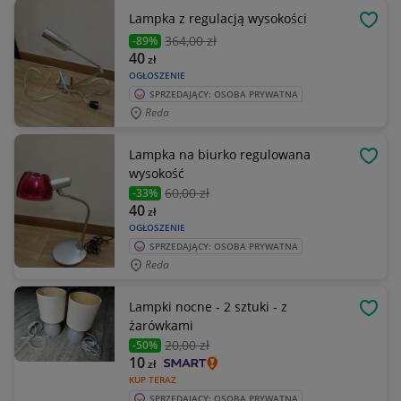
Lampka z regulacją wysokości
OBSE
364
,00 zł
-89%
40
zł
OGŁOSZENIE
SPRZEDAJĄCY: OSOBA PRYWATNA
Reda
Lampka na biurko regulowana
OBSE
wysokość
60
,00 zł
-33%
40
zł
OGŁOSZENIE
SPRZEDAJĄCY: OSOBA PRYWATNA
Reda
Lampki nocne - 2 sztuki - z
OBSE
żarówkami
20
,00 zł
-50%
10
zł
KUP TERAZ
SPRZEDAJĄCY: OSOBA PRYWATNA