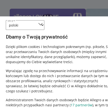
język
Dbamy o Twoją prywatność
Dzięki plikom cookies i technologiom pokrewnym
(np. piksele, 
oraz przetwarzaniu Twoich danych osobowych
(między innymi
unikalne identyfikatory, dane przeglądarki)
, możemy zapewnić, 
dopasujemy do Ciebie wyświetlane treści.
Wyrażając zgodę na przechowywanie informacji na urządzeniu
końcowym lub dostęp do nich i przetwarzanie danych (w tym w
obszarze profilowania, analiz rynkowych i statystycznych)
sprawiasz, że łatwiej będzie odnaleźć Ci w Allegro dokładnie to,
czego szukasz i potrzebujesz.
Przydatne informacje
Informacje p
Administratorem Twoich danych osobowych będzie Allegro a w
niektórych przypadkach nasi partnerzy (
17
partnerów
), w tym t
Jak to działa
Regulamin