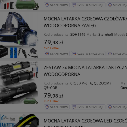
STAN: NOWY
CZĘSTO SPRZEDAJE
SPRZEDAJ
MOCNA LATARKA CZOŁOWA CZOŁÓWKA
WODOODPORNA ZASIĘG
Kod producenta:
SDH1149
Marka:
Sternhoff
Model:
79
,98
zł
KUP TERAZ
STAN: NOWY
CZĘSTO SPRZEDAJE
SPRZEDAJ
ZESTAW 3x MOCNA LATARKA TAKTYCZNA
WODOODPORNA
Kod producenta:
CREE XM-L T6, Q5 ZOOM i
Mar
Q5+COB
Om
79
,98
zł
KUP TERAZ
STAN: NOWY
CZĘSTO SPRZEDAJE
SPRZEDAJ
MOCNA LATARKA CZOŁOWA LED CZO