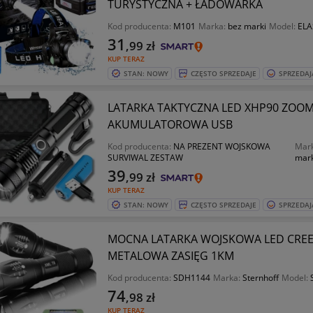
TURYSTYCZNA + ŁADOWARKA
Kod producenta:
M101
Marka:
bez marki
Model:
ELA
31
,99
zł
KUP TERAZ
STAN: NOWY
CZĘSTO SPRZEDAJE
SPRZEDAJ
LATARKA TAKTYCZNA LED XHP90 ZOO
AKUMULATOROWA USB
Kod producenta:
NA PREZENT WOJSKOWA
Mar
SURVIWAL ZESTAW
mar
39
,99
zł
KUP TERAZ
STAN: NOWY
CZĘSTO SPRZEDAJE
SPRZEDAJ
MOCNA LATARKA WOJSKOWA LED CRE
METALOWA ZASIĘG 1KM
Kod producenta:
SDH1144
Marka:
Sternhoff
Model:
74
,98
zł
KUP TERAZ