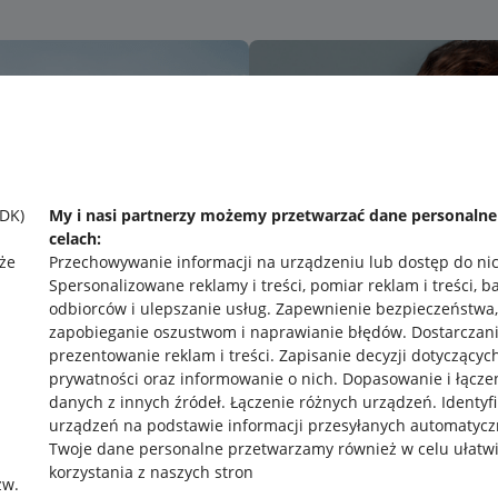
SDK)
My i nasi partnerzy możemy przetwarzać dane personaln
celach:
że
Przechowywanie informacji na urządzeniu lub dostęp do ni
Spersonalizowane reklamy i treści, pomiar reklam i treści, b
odbiorców i ulepszanie usług
.
Zapewnienie bezpieczeństwa,
zapobieganie oszustwom i naprawianie błędów
.
Dostarczani
prezentowanie reklam i treści
.
Zapisanie decyzji dotyczącyc
prywatności oraz informowanie o nich
.
Dopasowanie i łącze
danych z innych źródeł
.
Łączenie różnych urządzeń
.
Identyf
urządzeń na podstawie informacji przesyłanych automatycz
rawne
Pobierz aplikację
Twoje dane personalne przetwarzamy również w celu ułatw
korzystania z naszych stron
zw.