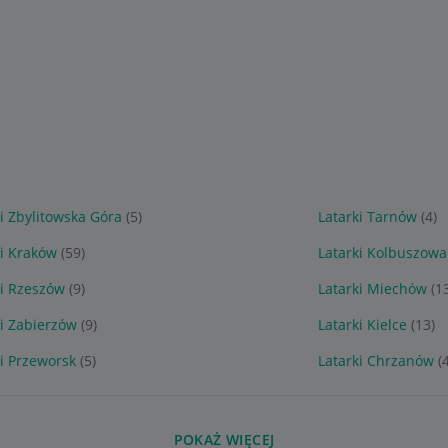
i Zbylitowska Góra
(5)
Latarki Tarnów
(4)
ki Kraków
(59)
Latarki Kolbuszowa
ki Rzeszów
(9)
Latarki Miechów
(1
ki Zabierzów
(9)
Latarki Kielce
(13)
ki Przeworsk
(5)
Latarki Chrzanów
(
POKAŻ WIĘCEJ