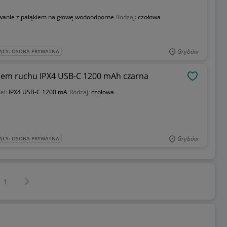
wanie z pałąkiem na głowę wodoodporne
Rodzaj:
czołowa
Grybów
ĄCY: OSOBA PRYWATNA
kiem ruchu IPX4 USB-C 1200 mAh czarna
OBSERWU
el:
IPX4 USB-C 1200 mA
Rodzaj:
czołowa
Grybów
ĄCY: OSOBA PRYWATNA
Następna strona
z
1