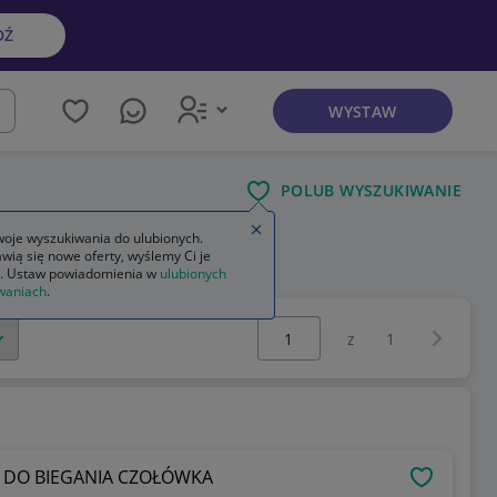
DŹ
WYSTAW
kaj
POLUB WYSZUKIWANIE
Zamknij wskazówkę
oje wyszukiwania do ulubionych.
wią się nowe oferty, wyślemy Ci je
. Ustaw powiadomienia w
ulubionych
waniach
.
Wybierz stronę:
Następna 
z
1
 DO BIEGANIA CZOŁÓWKA
OBSERWU