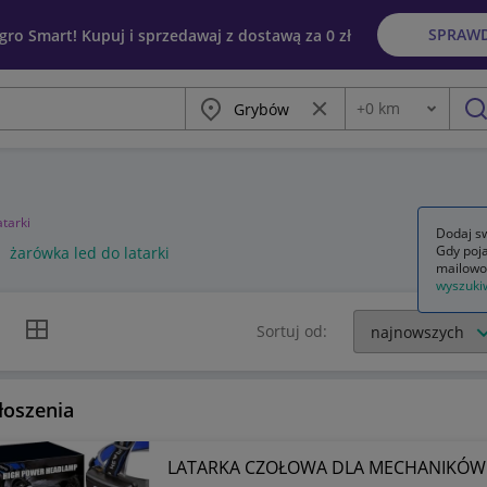
SPRAW
egro Smart! Kupuj i sprzedawaj z dostawą za 0 zł
Miasto
Wyczyść frazę
+
0
km
Odległość
szu
atarki
Dodaj sw
Gdy poja
żarówka led do latarki
mailowo
wyszuki
k listy
Widok siatki
Sortuj od:
łoszenia
LATARKA CZOŁOWA DLA MECHANIKÓW