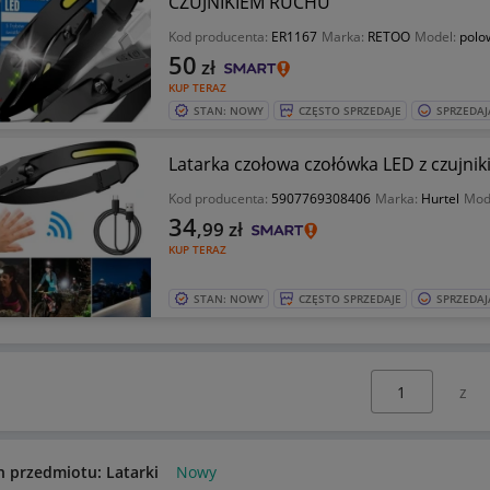
CZUJNIKIEM RUCHU
Kod producenta:
ER1167
Marka:
RETOO
Model:
polo
50
zł
KUP TERAZ
STAN: NOWY
CZĘSTO SPRZEDAJE
SPRZEDAJ
Latarka czołowa czołówka LED z czujni
Kod producenta:
5907769308406
Marka:
Hurtel
Mod
34
,99
zł
KUP TERAZ
STAN: NOWY
CZĘSTO SPRZEDAJE
SPRZEDAJ
Wybierz stronę:
n przedmiotu: Latarki
Nowy