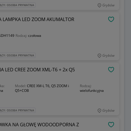
Grybów
ĄCY: OSOBA PRYWATNA
 LAMPKA LED ZOOM AKUMALTOR
OBSERWU
SDH1149
Rodzaj:
czołowa
Grybów
ĄCY: OSOBA PRYWATNA
 LED CREE ZOOM XML-T6 + 2x Q5
OBSERWU
ka:
Model:
CREE XM-L T6, Q5 ZOOM i
Rodzaj:
na
Q5+COB
wielofunkcyjna
Grybów
ĄCY: OSOBA PRYWATNA
ŁÓWKA NA GŁOWĘ WODOODPORNA Z
OBSERWU