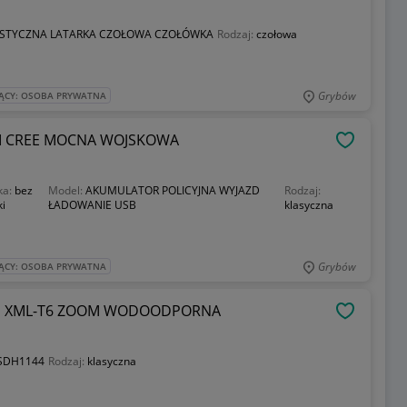
STYCZNA LATARKA CZOŁOWA CZOŁÓWKA
Rodzaj:
czołowa
Grybów
ĄCY: OSOBA PRYWATNA
M CREE MOCNA WOJSKOWA
OBSERWU
ka:
bez
Model:
AKUMULATOR POLICYJNA WYJAZD
Rodzaj:
ki
ŁADOWANIE USB
klasyczna
Grybów
ĄCY: OSOBA PRYWATNA
E XML-T6 ZOOM WODOODPORNA
OBSERWU
SDH1144
Rodzaj:
klasyczna