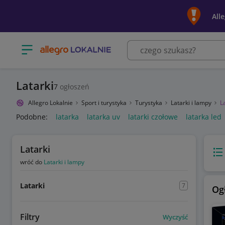
All
Otwórz menu z kategoriami
Latarki
7
ogłoszeń
Allegro Lokalnie
Sport i turystyka
Turystyka
Latarki i lampy
L
Podobne:
latarka
latarka uv
latarki czołowe
latarka led
Latarki
Wido
wróć do
Latarki i lampy
Latarki
7
Og
Filtry
Wyczyść