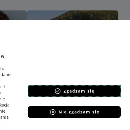
e w
ch
.
adanie
e i
Zgadzam się
h
nie
ikacja
nie
.
Nie zgadzam się
iania