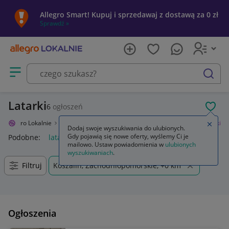
Allegro Smart! Kupuj i sprzedawaj z dostawą za 0 zł
Sprawdź »
Otwórz menu z kategoriami
szukaj
Latarki
6
ogłoszeń
POL
Allegro Lokalnie
Sport i turystyka
Turystyka
Latarki i lampy
Latarki
Zamkn
Dodaj swoje wyszukiwania do ulubionych.
Gdy pojawią się nowe oferty, wyślemy Ci je
Podobne:
latarka
latarka uv
latarki czołowe
latarka led
ż
mailowo. Ustaw powiadomienia w
ulubionych
wyszukiwaniach
.
Filtruj
Koszalin, Zachodniopomorskie, +0 km
Ogłoszenia