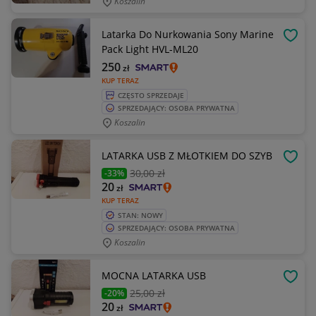
Koszalin
Latarka Do Nurkowania Sony Marine
OBSE
Pack Light HVL-ML20
250
zł
KUP TERAZ
CZĘSTO SPRZEDAJE
SPRZEDAJĄCY: OSOBA PRYWATNA
Koszalin
LATARKA USB Z MŁOTKIEM DO SZYB
OBSE
30
,00 zł
-33%
20
zł
KUP TERAZ
STAN: NOWY
SPRZEDAJĄCY: OSOBA PRYWATNA
Koszalin
MOCNA LATARKA USB
OBSE
25
,00 zł
-20%
20
zł