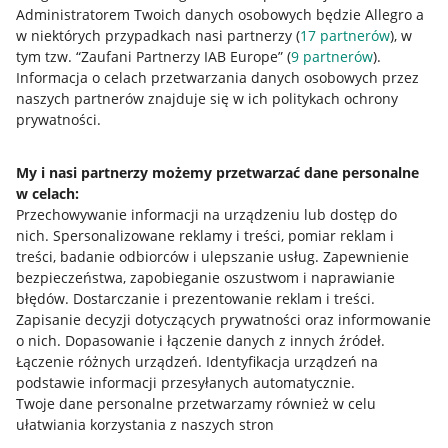
Administratorem Twoich danych osobowych będzie Allegro a
w niektórych przypadkach nasi partnerzy (
17
partnerów
), w
tym tzw. “Zaufani Partnerzy IAB Europe” (
9
partnerów
).
Przydatne informacje
Informacja o celach przetwarzania danych osobowych przez
naszych partnerów znajduje się w ich politykach ochrony
prywatności.
Jak to działa
Napisz do nas
My i nasi partnerzy możemy przetwarzać dane personalne
w celach:
Allegro Gadane dla sprzedających
Przechowywanie informacji na urządzeniu lub dostęp do
Allegro Gadane dla kupujących
nich
.
Spersonalizowane reklamy i treści, pomiar reklam i
treści, badanie odbiorców i ulepszanie usług
.
Zapewnienie
Mapa miejscowości
bezpieczeństwa, zapobieganie oszustwom i naprawianie
błędów
.
Dostarczanie i prezentowanie reklam i treści
.
Informacje prawne
Zapisanie decyzji dotyczących prywatności oraz informowanie
o nich
.
Dopasowanie i łączenie danych z innych źródeł
.
Regulamin
Łączenie różnych urządzeń
.
Identyfikacja urządzeń na
podstawie informacji przesyłanych automatycznie
.
Polityka plików "cookies"
Twoje dane personalne przetwarzamy również w celu
ułatwiania korzystania z naszych stron
Ustawienia plików "cookies"