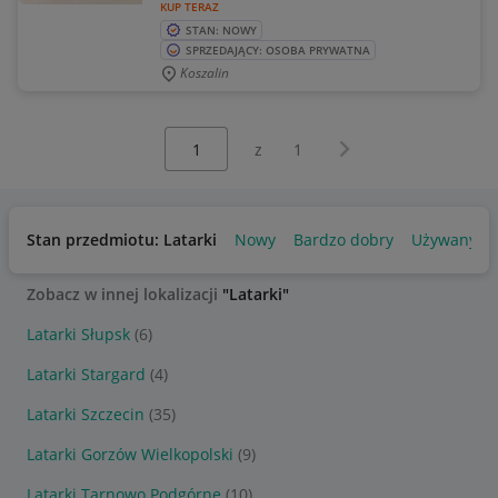
KUP TERAZ
STAN: NOWY
SPRZEDAJĄCY: OSOBA PRYWATNA
Koszalin
Wybierz stronę:
Następna strona
z
1
Stan przedmiotu: Latarki
Nowy
Bardzo dobry
Używany
Zobacz w innej lokalizacji
"Latarki"
Latarki Słupsk
(6)
Latarki Stargard
(4)
Latarki Szczecin
(35)
Latarki Gorzów Wielkopolski
(9)
Latarki Tarnowo Podgórne
(10)