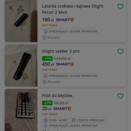
Latarka czołowa i kątowa Olight
OBSE
Perun 2 Mini
180
zł
KUP TERAZ
SPRZEDAJĄCY: OSOBA PRYWATNA
Koszalin
Olight seeker 3 pro
OBSE
525
,00 zł
-14%
450
zł
KUP TERAZ
SPRZEDAJĄCY: OSOBA PRYWATNA
Koszalin
Pilot do błędów.
OBSE
30
,00 zł
-33%
20
zł
KUP TERAZ
STAN: NOWY
CZĘSTO SPRZEDAJE
SPRZEDAJĄCY: OSOBA PRYWATNA