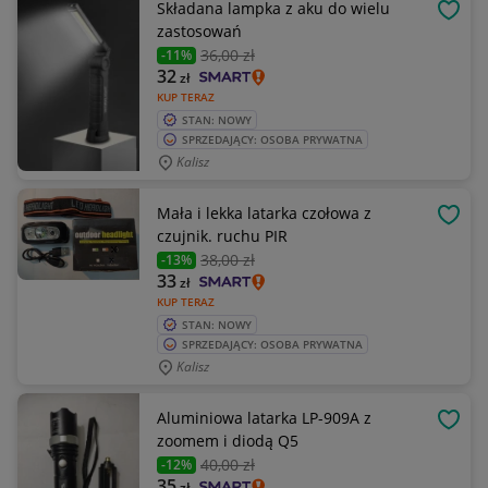
Składana lampka z aku do wielu
OBSE
zastosowań
36
,00 zł
-11%
32
zł
KUP TERAZ
STAN: NOWY
SPRZEDAJĄCY: OSOBA PRYWATNA
Kalisz
Mała i lekka latarka czołowa z
OBSE
czujnik. ruchu PIR
38
,00 zł
-13%
33
zł
KUP TERAZ
STAN: NOWY
SPRZEDAJĄCY: OSOBA PRYWATNA
Kalisz
Aluminiowa latarka LP-909A z
OBSE
zoomem i diodą Q5
40
,00 zł
-12%
35
zł