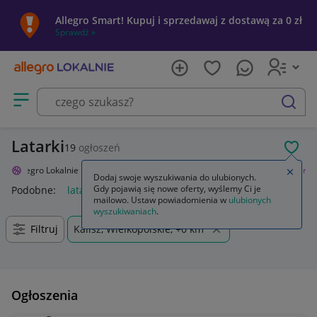
Allegro Smart! Kupuj i sprzedawaj z dostawą za 0 zł
Sprawdź »
Otwórz menu z kategoriami
szukaj
Latarki
19
ogłoszeń
POL
Allegro Lokalnie
Sport i turystyka
Turystyka
Latarki i lampy
Latarki
Zamkn
Dodaj swoje wyszukiwania do ulubionych.
Gdy pojawią się nowe oferty, wyślemy Ci je
Podobne:
latarka
latarka uv
latarki czołowe
latarka led
ż
mailowo. Ustaw powiadomienia w
ulubionych
wyszukiwaniach
.
Filtruj
Kalisz, Wielkopolskie, +0 km
Ogłoszenia