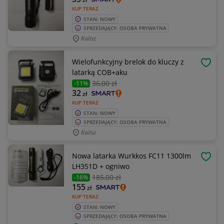
KUP TERAZ
STAN: NOWY
SPRZEDAJĄCY: OSOBA PRYWATNA
Kalisz
Wielofunkcyjny brelok do kluczy z
OBSE
latarką COB+aku
36
,00 zł
-11%
32
zł
KUP TERAZ
STAN: NOWY
SPRZEDAJĄCY: OSOBA PRYWATNA
Kalisz
Nowa latarka Wurkkos FC11 1300lm
OBSE
LH351D + ogniwo
185
,00 zł
-16%
155
zł
KUP TERAZ
STAN: NOWY
SPRZEDAJĄCY: OSOBA PRYWATNA