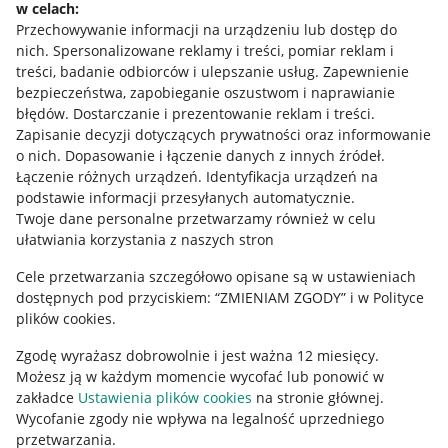
w celach:
Allegro Gadane dla sprzedających
Przechowywanie informacji na urządzeniu lub dostęp do
Allegro Gadane dla kupujących
nich
.
Spersonalizowane reklamy i treści, pomiar reklam i
treści, badanie odbiorców i ulepszanie usług
.
Zapewnienie
Mapa miejscowości
bezpieczeństwa, zapobieganie oszustwom i naprawianie
błędów
.
Dostarczanie i prezentowanie reklam i treści
.
Informacje prawne
Zapisanie decyzji dotyczących prywatności oraz informowanie
o nich
.
Dopasowanie i łączenie danych z innych źródeł
.
Regulamin
Łączenie różnych urządzeń
.
Identyfikacja urządzeń na
podstawie informacji przesyłanych automatycznie
.
Polityka plików "cookies"
Twoje dane personalne przetwarzamy również w celu
ułatwiania korzystania z naszych stron
Ustawienia plików "cookies"
Cele przetwarzania szczegółowo opisane są w ustawieniach
Udostępnianie lokalizacji
dostępnych pod przyciskiem: “ZMIENIAM ZGODY” i w Polityce
Informacje dla Aktu o Usługach Cyfrowych
plików cookies.
Zgodę wyrażasz dobrowolnie i jest ważna 12 miesięcy.
Pobierz aplikację
Możesz ją w każdym momencie wycofać lub ponowić w
zakładce
Ustawienia plików cookies
na stronie głównej.
Wycofanie zgody nie wpływa na legalność uprzedniego
przetwarzania.