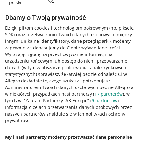
Dbamy o Twoją prywatność
Dzięki plikom cookies i technologiom pokrewnym
(np. piksele,
SDK)
oraz przetwarzaniu Twoich danych osobowych
(między
innymi unikalne identyfikatory, dane przeglądarki)
, możemy
zapewnić, że dopasujemy do Ciebie wyświetlane treści.
Wyrażając zgodę na przechowywanie informacji na
urządzeniu końcowym lub dostęp do nich i przetwarzanie
danych (w tym w obszarze profilowania, analiz rynkowych i
statystycznych) sprawiasz, że łatwiej będzie odnaleźć Ci w
Allegro dokładnie to, czego szukasz i potrzebujesz.
Administratorem Twoich danych osobowych będzie Allegro a
w niektórych przypadkach nasi partnerzy (
17
partnerów
), w
tym tzw. “Zaufani Partnerzy IAB Europe” (
9
partnerów
).
Przydatne informacje
Informacja o celach przetwarzania danych osobowych przez
naszych partnerów znajduje się w ich politykach ochrony
prywatności.
Jak to działa
Napisz do nas
My i nasi partnerzy możemy przetwarzać dane personalne