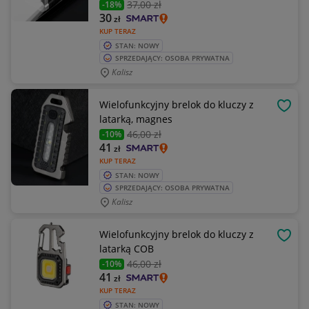
37
,00 zł
-18%
30
zł
KUP TERAZ
STAN: NOWY
SPRZEDAJĄCY: OSOBA PRYWATNA
Kalisz
Wielofunkcyjny brelok do kluczy z
OBSE
latarką, magnes
46
,00 zł
-10%
41
zł
KUP TERAZ
STAN: NOWY
SPRZEDAJĄCY: OSOBA PRYWATNA
Kalisz
Wielofunkcyjny brelok do kluczy z
OBSE
latarką COB
46
,00 zł
-10%
41
zł
KUP TERAZ
STAN: NOWY