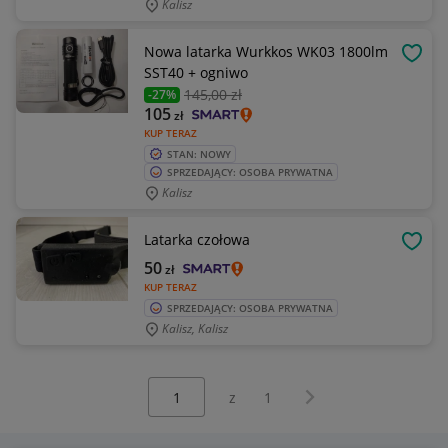
Kalisz
Nowa latarka Wurkkos WK03 1800lm
OBSE
SST40 + ogniwo
145
,00 zł
-27%
105
zł
KUP TERAZ
STAN: NOWY
SPRZEDAJĄCY: OSOBA PRYWATNA
Kalisz
Latarka czołowa
OBSE
50
zł
KUP TERAZ
SPRZEDAJĄCY: OSOBA PRYWATNA
Kalisz, Kalisz
Wybierz stronę:
Następna strona
z
1