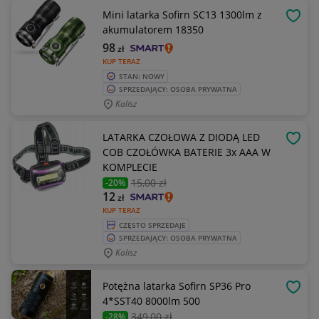
Mini latarka Sofirn SC13 1300lm z
OBSE
akumulatorem 18350
98
zł
KUP TERAZ
STAN: NOWY
SPRZEDAJĄCY: OSOBA PRYWATNA
Kalisz
LATARKA CZOŁOWA Z DIODĄ LED
OBSE
COB CZOŁÓWKA BATERIE 3x AAA W
KOMPLECIE
15
,00 zł
-20%
12
zł
KUP TERAZ
CZĘSTO SPRZEDAJE
SPRZEDAJĄCY: OSOBA PRYWATNA
Kalisz
Potężna latarka Sofirn SP36 Pro
OBSE
4*SST40 8000lm 500
349
,00 zł
-28%