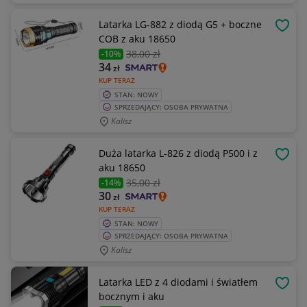
Latarka LG-882 z diodą G5 + boczne
OBSE
COB z aku 18650
38
,00 zł
-10%
34
zł
KUP TERAZ
STAN: NOWY
SPRZEDAJĄCY: OSOBA PRYWATNA
Kalisz
Duża latarka L-826 z diodą P500 i z
OBSE
aku 18650
35
,00 zł
-14%
30
zł
KUP TERAZ
STAN: NOWY
SPRZEDAJĄCY: OSOBA PRYWATNA
Kalisz
Latarka LED z 4 diodami i światłem
OBSE
bocznym i aku