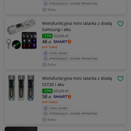
SPRZEDAJĄCY: OSOBA PRYWATNA
Kalisz
Wielofunkcyjna mini latarka z diodą
OBSE
Samsung i aku
52
,00 zł
-11%
46
zł
KUP TERAZ
STAN: NOWY
SPRZEDAJĄCY: OSOBA PRYWATNA
Kalisz
Wielofunkcyjna mini latarka z diodą
OBSE
SST20 i aku
65
,00 zł
-10%
58
zł
KUP TERAZ
STAN: NOWY
SPRZEDAJĄCY: OSOBA PRYWATNA
Kalisz