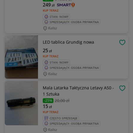
249
zł
KUP TERAZ
STAN: NOWY
SPRZEDAJĄCY: OSOBA PRYWATNA
Kalisz
LED tablica Grundig nowa
OBSE
25
zł
KUP TERAZ
STAN: NOWY
SPRZEDAJĄCY: OSOBA PRYWATNA
Kalisz
Mala Latarka Taktyczna Letavy A50 -
OBSE
1 Sztuka
20
,00 zł
-25%
15
zł
KUP TERAZ
CZĘSTO SPRZEDAJE
SPRZEDAJĄCY: OSOBA PRYWATNA
Kalisz