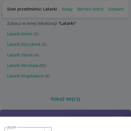
Stan przedmiotu: Latarki
Nowy
Bardzo dobry
Używany
Zobacz w innej lokalizacji
"Latarki"
Latarki Konin
(5)
Latarki Kluczbork
(5)
Latarki Opole
(4)
Latarki Wrocław
(85)
Latarki Krapkowice
(6)
POKAŻ WIĘCEJ
język