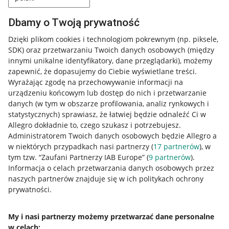
Dbamy o Twoją prywatność
Dzięki plikom cookies i technologiom pokrewnym
(np. piksele,
SDK)
oraz przetwarzaniu Twoich danych osobowych
(między
innymi unikalne identyfikatory, dane przeglądarki)
, możemy
zapewnić, że dopasujemy do Ciebie wyświetlane treści.
Wyrażając zgodę na przechowywanie informacji na
urządzeniu końcowym lub dostęp do nich i przetwarzanie
danych (w tym w obszarze profilowania, analiz rynkowych i
statystycznych) sprawiasz, że łatwiej będzie odnaleźć Ci w
Allegro dokładnie to, czego szukasz i potrzebujesz.
Administratorem Twoich danych osobowych będzie Allegro a
w niektórych przypadkach nasi partnerzy (
17
partnerów
), w
tym tzw. “Zaufani Partnerzy IAB Europe” (
9
partnerów
).
Przydatne informacje
Informacja o celach przetwarzania danych osobowych przez
naszych partnerów znajduje się w ich politykach ochrony
prywatności.
Jak to działa
Napisz do nas
My i nasi partnerzy możemy przetwarzać dane personalne
w celach:
Allegro Gadane dla sprzedających