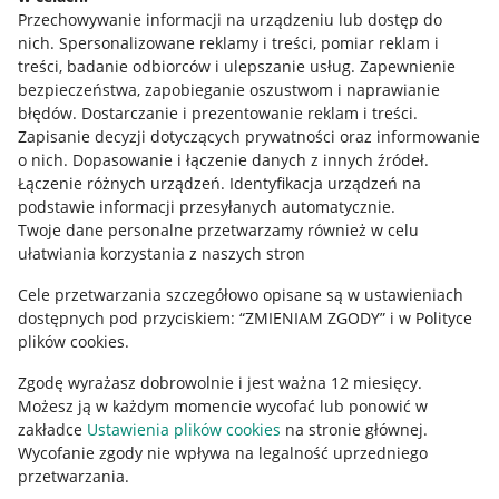
Przechowywanie informacji na urządzeniu lub dostęp do
Allegro Gadane dla kupujących
nich
.
Spersonalizowane reklamy i treści, pomiar reklam i
treści, badanie odbiorców i ulepszanie usług
.
Zapewnienie
Mapa miejscowości
bezpieczeństwa, zapobieganie oszustwom i naprawianie
błędów
.
Dostarczanie i prezentowanie reklam i treści
.
Informacje prawne
Zapisanie decyzji dotyczących prywatności oraz informowanie
o nich
.
Dopasowanie i łączenie danych z innych źródeł
.
Regulamin
Łączenie różnych urządzeń
.
Identyfikacja urządzeń na
podstawie informacji przesyłanych automatycznie
.
Polityka plików "cookies"
Twoje dane personalne przetwarzamy również w celu
ułatwiania korzystania z naszych stron
Ustawienia plików "cookies"
Cele przetwarzania szczegółowo opisane są w ustawieniach
Udostępnianie lokalizacji
dostępnych pod przyciskiem: “ZMIENIAM ZGODY” i w Polityce
Informacje dla Aktu o Usługach Cyfrowych
plików cookies.
Zgodę wyrażasz dobrowolnie i jest ważna 12 miesięcy.
Pobierz aplikację
Możesz ją w każdym momencie wycofać lub ponowić w
zakładce
Ustawienia plików cookies
na stronie głównej.
Wycofanie zgody nie wpływa na legalność uprzedniego
przetwarzania.