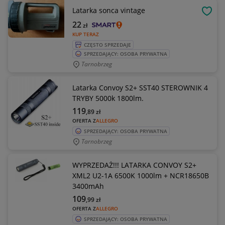
Latarka sonca vintage
OBSE
22
zł
KUP TERAZ
CZĘSTO SPRZEDAJE
SPRZEDAJĄCY: OSOBA PRYWATNA
Tarnobrzeg
Latarka Convoy S2+ SST40 STEROWNIK 4
TRYBY 5000k 1800lm.
119
,89
zł
OFERTA Z
ALLEGRO
SPRZEDAJĄCY: OSOBA PRYWATNA
Tarnobrzeg
WYPRZEDAŻ!!! LATARKA CONVOY S2+
XML2 U2-1A 6500K 1000lm + NCR18650B
3400mAh
109
,99
zł
OFERTA Z
ALLEGRO
SPRZEDAJĄCY: OSOBA PRYWATNA