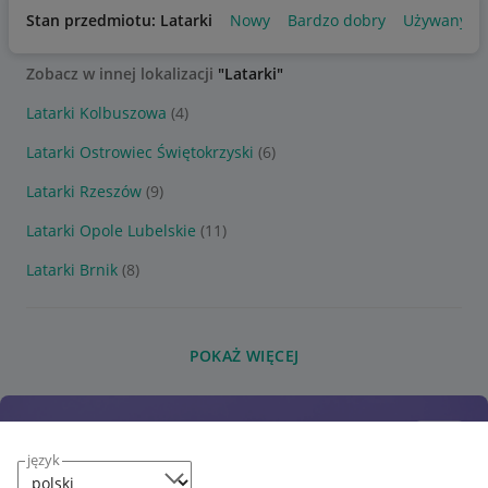
Stan przedmiotu: Latarki
Nowy
Bardzo dobry
Używany
Zobacz w innej lokalizacji
"Latarki"
Latarki Kolbuszowa
(4)
Latarki Ostrowiec Świętokrzyski
(6)
Latarki Rzeszów
(9)
Latarki Opole Lubelskie
(11)
Latarki Brnik
(8)
POKAŻ WIĘCEJ
język