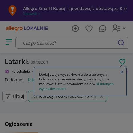
Allegro Smart! Kupuj i sprzedawaj z dostawą za 0 zł
Sprawdź »
Otwórz menu z kategoriami
szukaj
Latarki
5
ogłoszeń
POL
Allegro Lokalnie
Sport i turystyka
Turystyka
Latarki i lampy
Latarki
Zamkn
Dodaj swoje wyszukiwania do ulubionych.
Gdy pojawią się nowe oferty, wyślemy Ci je
Podobne:
latarka
latarka uv
latarki czołowe
latarka led
ż
mailowo. Ustaw powiadomienia w
ulubionych
wyszukiwaniach
.
Filtruj
Tarnobrzeg, Podkarpackie, +0 km
Ogłoszenia