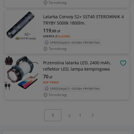
Tarnobrzeg
Latarka Convoy S2+ SST40 STEROWNIK 4
TRYBY 5000k 1800lm.
119
,89
zł
OFERTA Z
ALLEGRO
SPRZEDAJĄCY: OSOBA PRYWATNA
Tarnobrzeg
Przenośna latarka LED, 2400 mAh,
OBSE
reflektor LED, lampa kempingowa
70
zł
KUP TERAZ
SPRZEDAJĄCY: OSOBA PRYWATNA
Tarnobrzeg
Wybierz stronę:
Następna strona
z
1