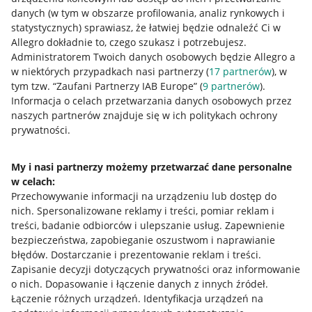
danych (w tym w obszarze profilowania, analiz rynkowych i
statystycznych) sprawiasz, że łatwiej będzie odnaleźć Ci w
Allegro dokładnie to, czego szukasz i potrzebujesz.
Administratorem Twoich danych osobowych będzie Allegro a
w niektórych przypadkach nasi partnerzy (
17
partnerów
), w
tym tzw. “Zaufani Partnerzy IAB Europe” (
9
partnerów
).
Przydatne informacje
Informacja o celach przetwarzania danych osobowych przez
naszych partnerów znajduje się w ich politykach ochrony
prywatności.
Jak to działa
Napisz do nas
My i nasi partnerzy możemy przetwarzać dane personalne
w celach:
Allegro Gadane dla sprzedających
Przechowywanie informacji na urządzeniu lub dostęp do
Allegro Gadane dla kupujących
nich
.
Spersonalizowane reklamy i treści, pomiar reklam i
treści, badanie odbiorców i ulepszanie usług
.
Zapewnienie
Mapa miejscowości
bezpieczeństwa, zapobieganie oszustwom i naprawianie
błędów
.
Dostarczanie i prezentowanie reklam i treści
.
Informacje prawne
Zapisanie decyzji dotyczących prywatności oraz informowanie
o nich
.
Dopasowanie i łączenie danych z innych źródeł
.
Regulamin
Łączenie różnych urządzeń
.
Identyfikacja urządzeń na