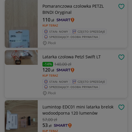
Pomaranczowa czolowka PETZL
OBSE
BINDI Oryginal
110
zł
KUP TERAZ
STAN: NOWY
CZĘSTO SPRZEDAJE
SPRZEDAJĄCY: OSOBA PRYWATNA
Płock
Latarka czolowa Petzl Swift LT
OBSE
140
,00 zł
-14%
120
zł
KUP TERAZ
STAN: NOWY
CZĘSTO SPRZEDAJE
SPRZEDAJĄCY: OSOBA PRYWATNA
Płock
Lumintop EDC01 mini latarka brelok
OBSE
wodoodporna 120 lumenów
57
,00 zł
53
zł
KUP TERAZ