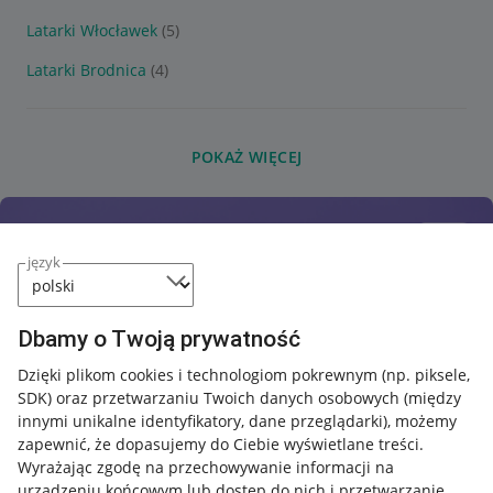
Latarki Włocławek
(5)
Latarki Brodnica
(4)
POKAŻ WIĘCEJ
język
Dbamy o Twoją prywatność
Dzięki plikom cookies i technologiom pokrewnym
(np. piksele,
SDK)
oraz przetwarzaniu Twoich danych osobowych
(między
innymi unikalne identyfikatory, dane przeglądarki)
, możemy
zapewnić, że dopasujemy do Ciebie wyświetlane treści.
Wyrażając zgodę na przechowywanie informacji na
urządzeniu końcowym lub dostęp do nich i przetwarzanie