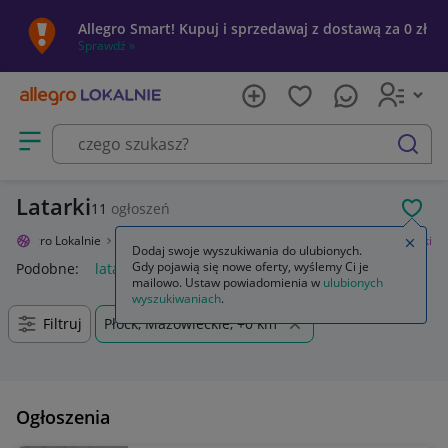
Allegro Smart! Kupuj i sprzedawaj z dostawą za 0 zł
Sprawdź »
Otwórz menu z kategoriami
szukaj
Latarki
11
ogłoszeń
POL
Allegro Lokalnie
Sport i turystyka
Turystyka
Latarki i lampy
Latarki
Zamkn
Dodaj swoje wyszukiwania do ulubionych.
Gdy pojawią się nowe oferty, wyślemy Ci je
Podobne:
latarka
latarka uv
latarki czołowe
latarka led
ż
mailowo. Ustaw powiadomienia w
ulubionych
wyszukiwaniach
.
Filtruj
Płock, Mazowieckie, +0 km
Ogłoszenia