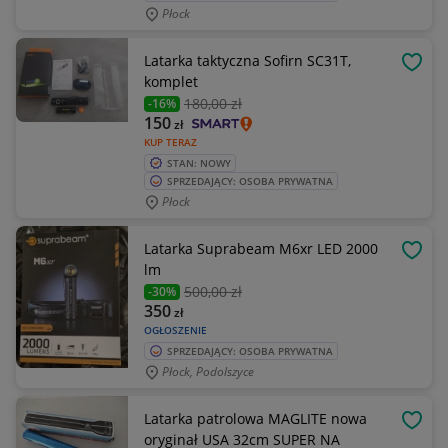
Płock
Latarka taktyczna Sofirn SC31T,
OBSE
komplet
180
,00 zł
-16%
150
zł
KUP TERAZ
STAN: NOWY
SPRZEDAJĄCY: OSOBA PRYWATNA
Płock
Latarka Suprabeam M6xr LED 2000
OBSE
lm
500
,00 zł
-30%
350
zł
OGŁOSZENIE
SPRZEDAJĄCY: OSOBA PRYWATNA
Płock, Podolszyce
Latarka patrolowa MAGLITE nowa
OBSE
oryginał USA 32cm SUPER NA