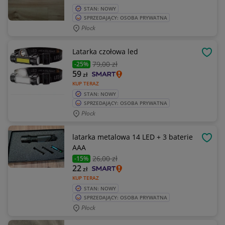
STAN: NOWY
SPRZEDAJĄCY: OSOBA PRYWATNA
Płock
Latarka czołowa led
OBSE
79
,00 zł
-25%
59
zł
KUP TERAZ
STAN: NOWY
SPRZEDAJĄCY: OSOBA PRYWATNA
Płock
latarka metalowa 14 LED + 3 baterie
OBSE
AAA
26
,00 zł
-15%
22
zł
KUP TERAZ
STAN: NOWY
SPRZEDAJĄCY: OSOBA PRYWATNA
Płock