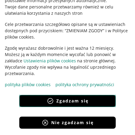
podstawie informacji przesyłanych automatycznie
.
Polityka plików "cookies"
Twoje dane personalne przetwarzamy również w celu
ułatwiania korzystania z naszych stron
Ustawienia plików "cookies"
Cele przetwarzania szczegółowo opisane są w ustawieniach
Udostępnianie lokalizacji
dostępnych pod przyciskiem: “ZMIENIAM ZGODY” i w Polityce
Informacje dla Aktu o Usługach Cyfrowych
plików cookies.
Zgodę wyrażasz dobrowolnie i jest ważna 12 miesięcy.
Pobierz aplikację
Możesz ją w każdym momencie wycofać lub ponowić w
zakładce
Ustawienia plików cookies
na stronie głównej.
Wycofanie zgody nie wpływa na legalność uprzedniego
przetwarzania.
polityka plików cookies
polityka ochrony prywatności
Zgadzam się
Nie zgadzam się
Korzystanie z serwisu oznacza akceptację
regulaminu
.