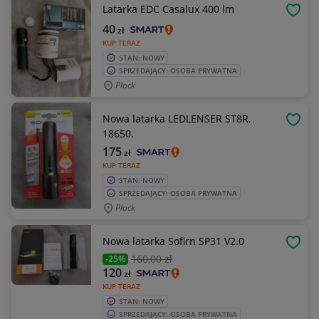
Latarka EDC Casalux 400 lm
OBSE
40
zł
KUP TERAZ
STAN: NOWY
SPRZEDAJĄCY: OSOBA PRYWATNA
Płock
Nowa latarka LEDLENSER ST8R,
OBSE
18650.
175
zł
KUP TERAZ
STAN: NOWY
SPRZEDAJĄCY: OSOBA PRYWATNA
Płock
Nowa latarka Sofirn SP31 V2.0
OBSE
160
,00 zł
-25%
120
zł
KUP TERAZ
STAN: NOWY
SPRZEDAJĄCY: OSOBA PRYWATNA