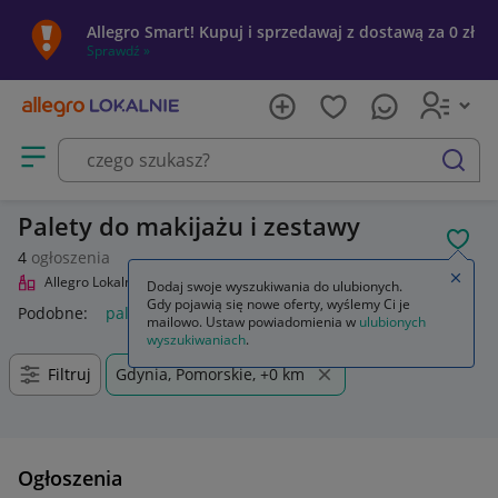
Allegro Smart! Kupuj i sprzedawaj z dostawą za 0 zł
Sprawdź »
Otwórz menu z kategoriami
szukaj
Palety do makijażu i zestawy
POL
4
ogłoszenia
Zamkn
Allegro Lokalnie
Uroda
Makijaż
Palety do makijażu i zestawy
Dodaj swoje wyszukiwania do ulubionych.
Gdy pojawią się nowe oferty, wyślemy Ci je
Podobne:
palety do makijażu i zestawy
mailowo. Ustaw powiadomienia w
ulubionych
wyszukiwaniach
.
Filtruj
Gdynia, Pomorskie, +0 km
Ogłoszenia