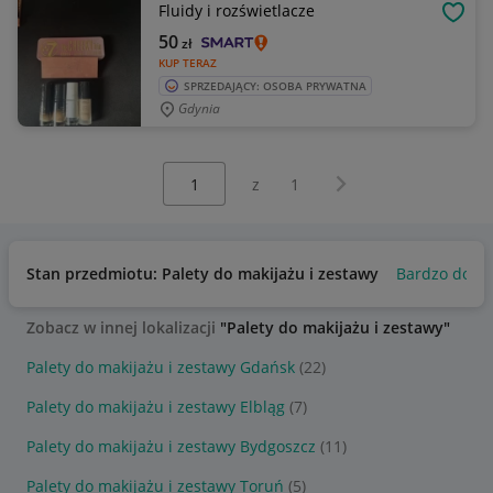
Fluidy i rozświetlacze
OBSE
50
zł
KUP TERAZ
SPRZEDAJĄCY: OSOBA PRYWATNA
Gdynia
Wybierz stronę:
Następna strona
z
1
Stan przedmiotu: Palety do makijażu i zestawy
Bardzo dobr
Zobacz w innej lokalizacji
"Palety do makijażu i zestawy"
Palety do makijażu i zestawy Gdańsk
(22)
Palety do makijażu i zestawy Elbląg
(7)
Palety do makijażu i zestawy Bydgoszcz
(11)
Palety do makijażu i zestawy Toruń
(5)