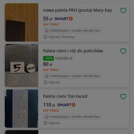
nowa paleta PRO (pusta) Mary Kay
OBSE
55
zł
KUP TERAZ
SPRZEDAJĄCY: OSOBA PRYWATNA
Gdynia, Karwiny
Paleta cieni i róż do policzków
OBSE
120
,00 zł
-33%
80
zł
KUP TERAZ
SPRZEDAJĄCY: OSOBA PRYWATNA
Gdynia
Paleta cieni Too Faced
OBSE
110
zł
KUP TERAZ
SPRZEDAJĄCY: OSOBA PRYWATNA
Gdynia