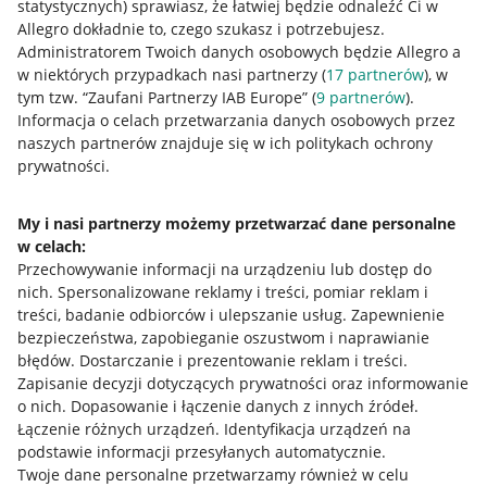
statystycznych) sprawiasz, że łatwiej będzie odnaleźć Ci w
Allegro dokładnie to, czego szukasz i potrzebujesz.
Administratorem Twoich danych osobowych będzie Allegro a
w niektórych przypadkach nasi partnerzy (
17
partnerów
), w
tym tzw. “Zaufani Partnerzy IAB Europe” (
9
partnerów
).
Przydatne informacje
Informacja o celach przetwarzania danych osobowych przez
naszych partnerów znajduje się w ich politykach ochrony
prywatności.
Jak to działa
Napisz do nas
My i nasi partnerzy możemy przetwarzać dane personalne
w celach:
Allegro Gadane dla sprzedających
Przechowywanie informacji na urządzeniu lub dostęp do
Allegro Gadane dla kupujących
nich
.
Spersonalizowane reklamy i treści, pomiar reklam i
treści, badanie odbiorców i ulepszanie usług
.
Zapewnienie
Mapa miejscowości
bezpieczeństwa, zapobieganie oszustwom i naprawianie
błędów
.
Dostarczanie i prezentowanie reklam i treści
.
Informacje prawne
Zapisanie decyzji dotyczących prywatności oraz informowanie
o nich
.
Dopasowanie i łączenie danych z innych źródeł
.
Regulamin
Łączenie różnych urządzeń
.
Identyfikacja urządzeń na
podstawie informacji przesyłanych automatycznie
.
Polityka plików "cookies"
Twoje dane personalne przetwarzamy również w celu