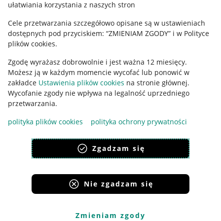
ułatwiania korzystania z naszych stron
Ustawienia plików "cookies"
Cele przetwarzania szczegółowo opisane są w ustawieniach
Udostępnianie lokalizacji
dostępnych pod przyciskiem: “ZMIENIAM ZGODY” i w Polityce
Informacje dla Aktu o Usługach Cyfrowych
plików cookies.
Zgodę wyrażasz dobrowolnie i jest ważna 12 miesięcy.
Pobierz aplikację
Możesz ją w każdym momencie wycofać lub ponowić w
zakładce
Ustawienia plików cookies
na stronie głównej.
Wycofanie zgody nie wpływa na legalność uprzedniego
przetwarzania.
polityka plików cookies
polityka ochrony prywatności
Zgadzam się
Nie zgadzam się
Korzystanie z serwisu oznacza akceptację
regulaminu
.
Zmieniam zgody