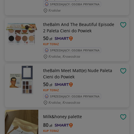
SPRZEDAJĄCY: OSOBA PRYWATNA
Kraków
theBalm And The Beautiful Episode
OBSE
2 Paleta Cieni do Powiek
50
zł
KUP TERAZ
SPRZEDAJĄCY: OSOBA PRYWATNA
Kraków, Krowodrza
theBalm Meet Matt(e) Nude Paleta
OBSE
Cieni do Powiek
50
zł
KUP TERAZ
SPRZEDAJĄCY: OSOBA PRYWATNA
Kraków, Krowodrza
Milk&honey palette
OBSE
80
zł
KUP TERAZ