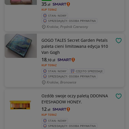
35
zł
KUP TERAZ
STAN: NOWY
SPRZEDAJĄCY: OSOBA PRYWATNA
Kraków, Prądnik Czerwony
GOGO TALES Secret Garden Petals
OBSE
paleta cieni limitowana edycja 910
Van Gogh
18
,10
zł
KUP TERAZ
STAN: NOWY
CZĘSTO SPRZEDAJE
SPRZEDAJĄCY: OSOBA PRYWATNA
Kraków, Bronowice
Ozdób swoje oczy paletą DDONNA
OBSE
EYESHADOW HONEY.
12
zł
KUP TERAZ
STAN: NOWY
SPRZEDAJĄCY: OSOBA PRYWATNA