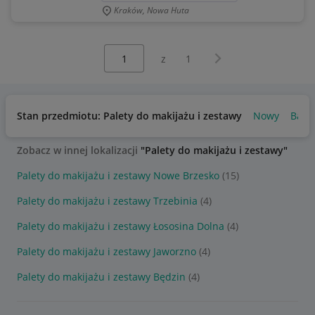
Kraków, Nowa Huta
Wybierz stronę:
Następna strona
z
1
Stan przedmiotu: Palety do makijażu i zestawy
Nowy
Bard
Zobacz w innej lokalizacji
"Palety do makijażu i zestawy"
Palety do makijażu i zestawy Nowe Brzesko
(15)
Palety do makijażu i zestawy Trzebinia
(4)
Palety do makijażu i zestawy Łososina Dolna
(4)
Palety do makijażu i zestawy Jaworzno
(4)
Palety do makijażu i zestawy Będzin
(4)