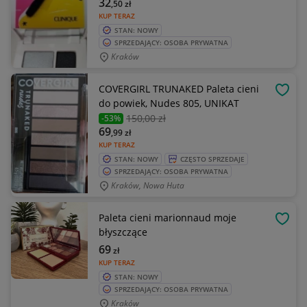
32
,50
zł
KUP TERAZ
STAN: NOWY
SPRZEDAJĄCY: OSOBA PRYWATNA
Kraków
COVERGIRL TRUNAKED Paleta cieni
OBSE
do powiek, Nudes 805, UNIKAT
150
,00 zł
-53%
69
,99
zł
KUP TERAZ
STAN: NOWY
CZĘSTO SPRZEDAJE
SPRZEDAJĄCY: OSOBA PRYWATNA
Kraków, Nowa Huta
Paleta cieni marionnaud moje
OBSE
błyszczące
69
zł
KUP TERAZ
STAN: NOWY
SPRZEDAJĄCY: OSOBA PRYWATNA
Kraków