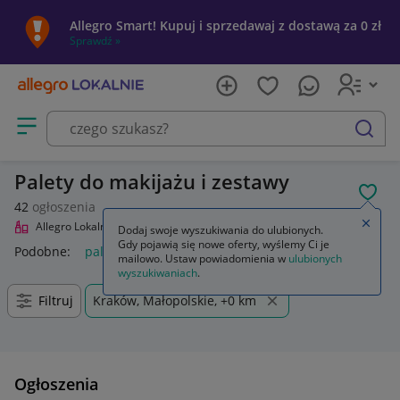
Allegro Smart! Kupuj i sprzedawaj z dostawą za 0 zł
Sprawdź »
Otwórz menu z kategoriami
szukaj
Palety do makijażu i zestawy
POL
42
ogłoszenia
Zamkn
Allegro Lokalnie
Uroda
Makijaż
Palety do makijażu i zestawy
Dodaj swoje wyszukiwania do ulubionych.
Gdy pojawią się nowe oferty, wyślemy Ci je
Podobne:
palety do makijażu i zestawy
mailowo. Ustaw powiadomienia w
ulubionych
wyszukiwaniach
.
Filtruj
Kraków, Małopolskie, +0 km
Ogłoszenia