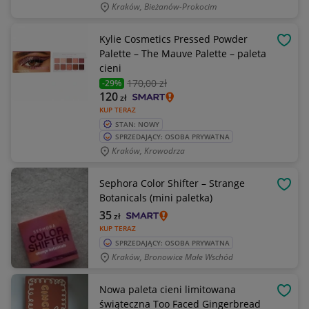
Kraków, Bieżanów-Prokocim
Kylie Cosmetics Pressed Powder
OBSE
Palette – The Mauve Palette – paleta
cieni
170
,00 zł
-29%
120
zł
KUP TERAZ
STAN: NOWY
SPRZEDAJĄCY: OSOBA PRYWATNA
Kraków, Krowodrza
Sephora Color Shifter – Strange
OBSE
Botanicals (mini paletka)
35
zł
KUP TERAZ
SPRZEDAJĄCY: OSOBA PRYWATNA
Kraków, Bronowice Małe Wschód
Nowa paleta cieni limitowana
OBSE
świąteczna Too Faced Gingerbread