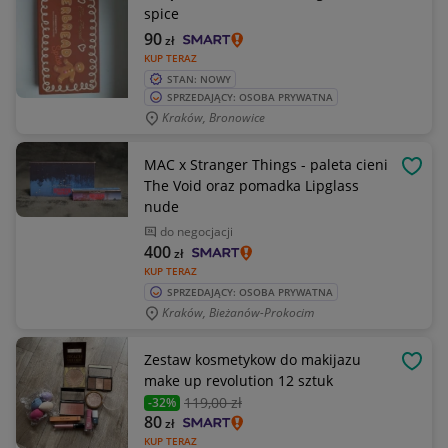
spice
90
zł
KUP TERAZ
STAN: NOWY
SPRZEDAJĄCY: OSOBA PRYWATNA
Kraków, Bronowice
MAC x Stranger Things - paleta cieni
OBSE
The Void oraz pomadka Lipglass
nude
do negocjacji
400
zł
KUP TERAZ
SPRZEDAJĄCY: OSOBA PRYWATNA
Kraków, Bieżanów-Prokocim
Zestaw kosmetykow do makijazu
OBSE
make up revolution 12 sztuk
119
,00 zł
-32%
80
zł
KUP TERAZ