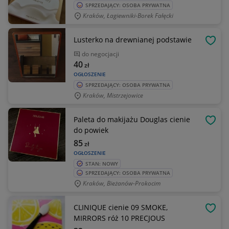
SPRZEDAJĄCY: OSOBA PRYWATNA
Kraków, Łagiewniki-Borek Fałęcki
Lusterko na drewnianej podstawie
OBSE
do negocjacji
40
zł
OGŁOSZENIE
SPRZEDAJĄCY: OSOBA PRYWATNA
Kraków, Mistrzejowice
Paleta do makijażu Douglas cienie
OBSE
do powiek
85
zł
OGŁOSZENIE
STAN: NOWY
SPRZEDAJĄCY: OSOBA PRYWATNA
Kraków, Bieżanów-Prokocim
CLINIQUE cienie 09 SMOKE,
OBSE
MIRRORS róż 10 PRECJOUS