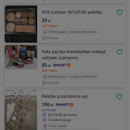
NYX Contour INTUITIVE paletka
OBSE
29
zł
KUP TERAZ
SPRZEDAJĄCY: OSOBA PRYWATNA
Kraków
Paka paczka kosmetyków makijaż
OBSE
odżywki szampony
85
zł
KUP TERAZ
SPRZEDAJĄCY: OSOBA PRYWATNA
Kraków
Paletka przerobiona xyz
OBSE
100
zł
LICYTACJA
02:14:50
do końca
0 osób licytuje
STAN: NOWY