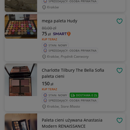
SPRZEDAJĄCY: OSOBA PRYWATNA
Kraków
mega paleta Hudy
OBSE
80
,00 zł
75
zł
KUP TERAZ
STAN: NOWY
SPRZEDAJĄCY: OSOBA PRYWATNA
Kraków, Prądnik Czerwony
Charlotte Tilbury The Bella Sofia
OBSE
paleta cieni
150
zł
KUP TERAZ
STAN: NOWY
DOSTAWA 0 ZŁ
SPRZEDAJĄCY: OSOBA PRYWATNA
Kraków, Stare Miasto
Paleta cieni używana Anastasia
OBSE
Modern RENAISSANCE