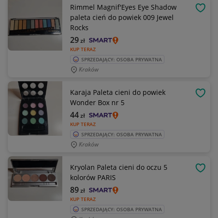
Rimmel Magnif'Eyes Eye Shadow
OBSE
paleta cień do powiek 009 Jewel
Rocks
29
zł
KUP TERAZ
SPRZEDAJĄCY: OSOBA PRYWATNA
Kraków
Karaja Paleta cieni do powiek
OBSE
Wonder Box nr 5
44
zł
KUP TERAZ
SPRZEDAJĄCY: OSOBA PRYWATNA
Kraków
Kryolan Paleta cieni do oczu 5
OBSE
kolorów PARIS
89
zł
KUP TERAZ
SPRZEDAJĄCY: OSOBA PRYWATNA