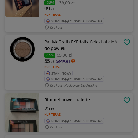
139
,00 zł
-28%
99
zł
KUP TERAZ
SPRZEDAJĄCY: OSOBA PRYWATNA
Kraków
Pat McGrath EYEdolls Celestial cień
OBSE
do powiek
65
,00 zł
-15%
55
zł
KUP TERAZ
STAN: NOWY
SPRZEDAJĄCY: OSOBA PRYWATNA
Kraków, Podgórze Duchackie
Rimmel power palette
OBSE
25
zł
KUP TERAZ
SPRZEDAJĄCY: OSOBA PRYWATNA
Kraków