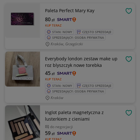
Paleta Perfect Mary Kay
OBSE
80
zł
KUP TERAZ
STAN: NOWY
CZĘSTO SPRZEDAJE
SPRZEDAJĄCY: OSOBA PRYWATNA
Kraków, Grzegórzki
Everybody london zestaw make up
OBSE
roz blyszczyk nowe torebka
45
zł
KUP TERAZ
STAN: NOWY
CZĘSTO SPRZEDAJE
SPRZEDAJĄCY: OSOBA PRYWATNA
Kraków
Inglot paleta magnetyczna z
OBSE
lusterkiem z cieniami
do negocjacji
59
zł
KUP TERAZ