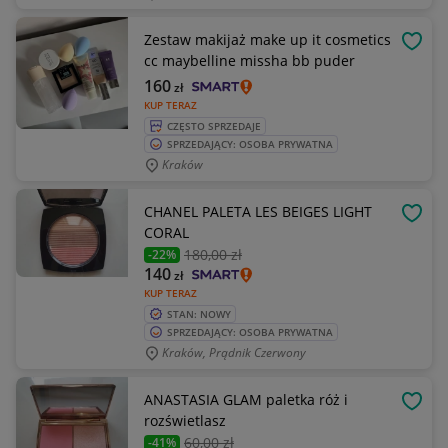
Zestaw makijaż make up it cosmetics
OBSE
cc maybelline missha bb puder
160
zł
KUP TERAZ
CZĘSTO SPRZEDAJE
SPRZEDAJĄCY: OSOBA PRYWATNA
Kraków
CHANEL PALETA LES BEIGES LIGHT
OBSE
CORAL
180
,00 zł
-22%
140
zł
KUP TERAZ
STAN: NOWY
SPRZEDAJĄCY: OSOBA PRYWATNA
Kraków, Prądnik Czerwony
ANASTASIA GLAM paletka róż i
OBSE
rozświetlasz
60
,00 zł
-41%