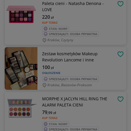
Paleta cieni - Natasha Denona -
OBSE
LOVE
220
zł
KUP TERAZ
STAN: NOWY
SPRZEDAJĄCY: OSOBA PRYWATNA
Kraków, Czyżyny
Zestaw kosmetyków Makeup
OBSE
Revolution Lancome i inne
100
zł
OGŁOSZENIE
SPRZEDAJĄCY: OSOBA PRYWATNA
Kraków, Bieżanów-Prokocim
MORPHE X JACLYN HILL RING THE
OBSE
ALARM PALETA CIENI
79
,99
zł
KUP TERAZ
STAN: NOWY
SPRZEDAJĄCY: OSOBA PRYWATNA