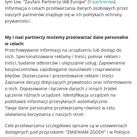
Nawigacja
tym tzw. “Zaufani Partnerzy IAB Europe” (
9
partnerów
).
Przydatne informacje
Informacja o celach przetwarzania danych osobowych przez
naszych partnerów znajduje się w ich politykach ochrony
prywatności.
Jak to działa
Napisz do nas
My i nasi partnerzy możemy przetwarzać dane personalne
w celach:
Allegro Gadane dla sprzedających
Przechowywanie informacji na urządzeniu lub dostęp do
Allegro Gadane dla kupujących
nich
.
Spersonalizowane reklamy i treści, pomiar reklam i
treści, badanie odbiorców i ulepszanie usług
.
Zapewnienie
Mapa miejscowości
bezpieczeństwa, zapobieganie oszustwom i naprawianie
błędów
.
Dostarczanie i prezentowanie reklam i treści
.
Informacje prawne
Zapisanie decyzji dotyczących prywatności oraz informowanie
o nich
.
Dopasowanie i łączenie danych z innych źródeł
.
Regulamin
Łączenie różnych urządzeń
.
Identyfikacja urządzeń na
podstawie informacji przesyłanych automatycznie
.
Polityka plików "cookies"
Twoje dane personalne przetwarzamy również w celu
ułatwiania korzystania z naszych stron
Ustawienia plików "cookies"
Cele przetwarzania szczegółowo opisane są w ustawieniach
Udostępnianie lokalizacji
dostępnych pod przyciskiem: “ZMIENIAM ZGODY” i w Polityce