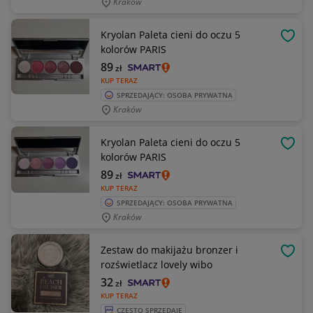
Kraków
Kryolan Paleta cieni do oczu 5
OBSE
kolorów PARIS
89
zł
KUP TERAZ
SPRZEDAJĄCY: OSOBA PRYWATNA
Kraków
Kryolan Paleta cieni do oczu 5
OBSE
kolorów PARIS
89
zł
KUP TERAZ
SPRZEDAJĄCY: OSOBA PRYWATNA
Kraków
Zestaw do makijażu bronzer i
OBSE
rozświetlacz lovely wibo
32
zł
KUP TERAZ
CZĘSTO SPRZEDAJE