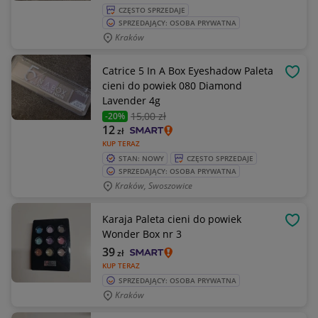
CZĘSTO SPRZEDAJE
SPRZEDAJĄCY: OSOBA PRYWATNA
Kraków
Catrice 5 In A Box Eyeshadow Paleta
OBSE
cieni do powiek 080 Diamond
Lavender 4g
15
,00 zł
-20%
12
zł
KUP TERAZ
STAN: NOWY
CZĘSTO SPRZEDAJE
SPRZEDAJĄCY: OSOBA PRYWATNA
Kraków, Swoszowice
Karaja Paleta cieni do powiek
OBSE
Wonder Box nr 3
39
zł
KUP TERAZ
SPRZEDAJĄCY: OSOBA PRYWATNA
Kraków