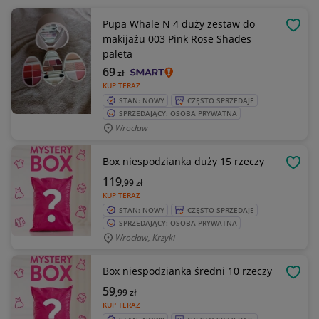
Pupa Whale N 4 duży zestaw do
OBSE
makijażu 003 Pink Rose Shades
paleta
69
zł
KUP TERAZ
STAN: NOWY
CZĘSTO SPRZEDAJE
SPRZEDAJĄCY: OSOBA PRYWATNA
Wrocław
Box niespodzianka duży 15 rzeczy
OBSE
119
,99
zł
KUP TERAZ
STAN: NOWY
CZĘSTO SPRZEDAJE
SPRZEDAJĄCY: OSOBA PRYWATNA
Wrocław, Krzyki
Box niespodzianka średni 10 rzeczy
OBSE
59
,99
zł
KUP TERAZ