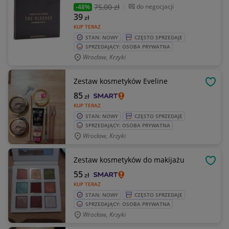
75
,00 zł
do negocjacji
-48%
39
zł
KUP TERAZ
STAN: NOWY
CZĘSTO SPRZEDAJE
SPRZEDAJĄCY: OSOBA PRYWATNA
Wrocław, Krzyki
Zestaw kosmetyków Eveline
OBSE
85
zł
KUP TERAZ
STAN: NOWY
CZĘSTO SPRZEDAJE
SPRZEDAJĄCY: OSOBA PRYWATNA
Wrocław, Krzyki
Zestaw kosmetyków do makijażu
OBSE
55
zł
KUP TERAZ
STAN: NOWY
CZĘSTO SPRZEDAJE
SPRZEDAJĄCY: OSOBA PRYWATNA
Wrocław, Krzyki