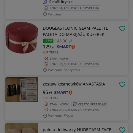
0 osób licytuje
SPRZEDAJĄCY: OSOBA PRYWATNA
Wrocław
DOUGLAS ICONIC GLAM PALETTE
OBSE
PALETA DO MAKIJAŻU KUFEREK
148
,90 zł
-13%
129
zł
KUP TERAZ
STAN: NOWY
SPRZEDAJĄCY: OSOBA PRYWATNA
Wrocław, Fabryczna
zestaw kosmetyków ANASTASIA
OBSE
95
zł
KUP TERAZ
STAN: NOWY
CZĘSTO SPRZEDAJE
SPRZEDAJĄCY: OSOBA PRYWATNA
Wrocław, Krzyki
paleta do twarzy NUDEGASM FACE
OBSE