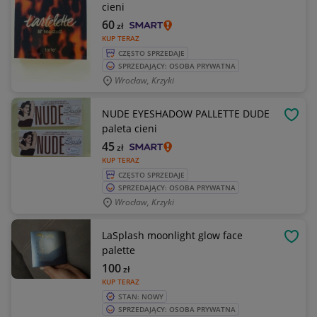
cieni
60
zł
KUP TERAZ
CZĘSTO SPRZEDAJE
SPRZEDAJĄCY: OSOBA PRYWATNA
Wrocław, Krzyki
NUDE EYESHADOW PALLETTE DUDE
OBSE
paleta cieni
45
zł
KUP TERAZ
CZĘSTO SPRZEDAJE
SPRZEDAJĄCY: OSOBA PRYWATNA
Wrocław, Krzyki
LaSplash moonlight glow face
OBSE
palette
100
zł
KUP TERAZ
STAN: NOWY
SPRZEDAJĄCY: OSOBA PRYWATNA