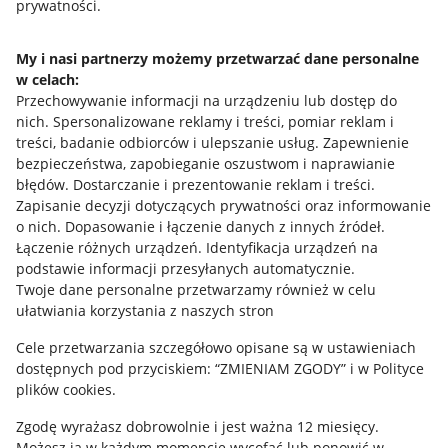
prywatności.
Jak to działa
Napisz do nas
My i nasi partnerzy możemy przetwarzać dane personalne
w celach:
Allegro Gadane dla sprzedających
Przechowywanie informacji na urządzeniu lub dostęp do
Allegro Gadane dla kupujących
nich
.
Spersonalizowane reklamy i treści, pomiar reklam i
treści, badanie odbiorców i ulepszanie usług
.
Zapewnienie
Mapa miejscowości
bezpieczeństwa, zapobieganie oszustwom i naprawianie
błędów
.
Dostarczanie i prezentowanie reklam i treści
.
Informacje prawne
Zapisanie decyzji dotyczących prywatności oraz informowanie
o nich
.
Dopasowanie i łączenie danych z innych źródeł
.
Regulamin
Łączenie różnych urządzeń
.
Identyfikacja urządzeń na
podstawie informacji przesyłanych automatycznie
.
Polityka plików "cookies"
Twoje dane personalne przetwarzamy również w celu
ułatwiania korzystania z naszych stron
Ustawienia plików "cookies"
Cele przetwarzania szczegółowo opisane są w ustawieniach
Udostępnianie lokalizacji
dostępnych pod przyciskiem: “ZMIENIAM ZGODY” i w Polityce
Informacje dla Aktu o Usługach Cyfrowych
plików cookies.
Zgodę wyrażasz dobrowolnie i jest ważna 12 miesięcy.
Pobierz aplikację
Możesz ją w każdym momencie wycofać lub ponowić w