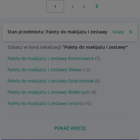
Wybierz stronę:
Następna strona
z
2
Stan przedmiotu: Palety do makijażu i zestawy
Nowy
Bard
Zobacz w innej lokalizacji
"Palety do makijażu i zestawy"
Palety do makijażu i zestawy Komorowice
(7)
Palety do makijażu i zestawy Oława
(12)
Palety do makijażu i zestawy Dzierżoniów
(6)
Palety do makijażu i zestawy Wałbrzych
(4)
Palety do makijażu i zestawy Leszno
(10)
POKAŻ WIĘCEJ