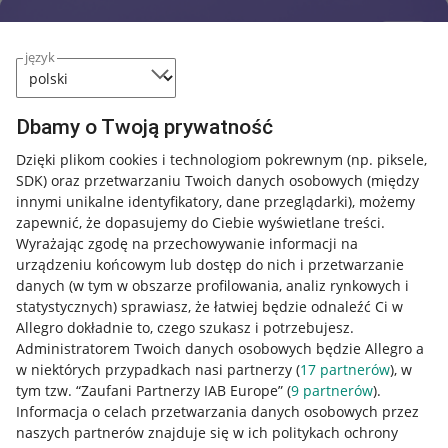
język
Dbamy o Twoją prywatność
Dzięki plikom cookies i technologiom pokrewnym
(np. piksele,
SDK)
oraz przetwarzaniu Twoich danych osobowych
(między
innymi unikalne identyfikatory, dane przeglądarki)
, możemy
zapewnić, że dopasujemy do Ciebie wyświetlane treści.
Wyrażając zgodę na przechowywanie informacji na
urządzeniu końcowym lub dostęp do nich i przetwarzanie
danych (w tym w obszarze profilowania, analiz rynkowych i
statystycznych) sprawiasz, że łatwiej będzie odnaleźć Ci w
Allegro dokładnie to, czego szukasz i potrzebujesz.
Administratorem Twoich danych osobowych będzie Allegro a
w niektórych przypadkach nasi partnerzy (
17
partnerów
), w
Nawigacja
tym tzw. “Zaufani Partnerzy IAB Europe” (
9
partnerów
).
Przydatne informacje
Informacja o celach przetwarzania danych osobowych przez
naszych partnerów znajduje się w ich politykach ochrony