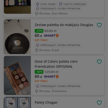
STAN: NOWY
CZĘSTO SPRZEDAJE
SPRZEDAJĄCY: OSOBA PRYWATNA
Wrocław, Stare Miasto
Zestaw paletka do makijażu Douglas
OBSE
80
,00 zł
-25%
60
zł
KUP TERAZ
SPRZEDAJĄCY: OSOBA PRYWATNA
Wrocław, Krzyki
Dose of Colors paleta cieni
OBSE
Friendcation ORYGINAŁ
129
,00 zł
-46%
69
zł
KUP TERAZ
SPRZEDAJĄCY: OSOBA PRYWATNA
Wrocław, Śródmieście
Palety Chogan
OBSE