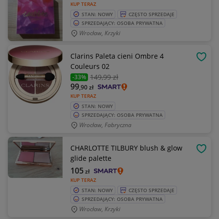
KUP TERAZ
STAN: NOWY
CZĘSTO SPRZEDAJE
SPRZEDAJĄCY: OSOBA PRYWATNA
Wrocław, Krzyki
Clarins Paleta cieni Ombre 4
OBSE
Couleurs 02
149
,99 zł
-33%
99
,90
zł
KUP TERAZ
STAN: NOWY
SPRZEDAJĄCY: OSOBA PRYWATNA
Wrocław, Fabryczna
CHARLOTTE TILBURY blush & glow
OBSE
glide palette
105
zł
KUP TERAZ
STAN: NOWY
CZĘSTO SPRZEDAJE
SPRZEDAJĄCY: OSOBA PRYWATNA
Wrocław, Krzyki