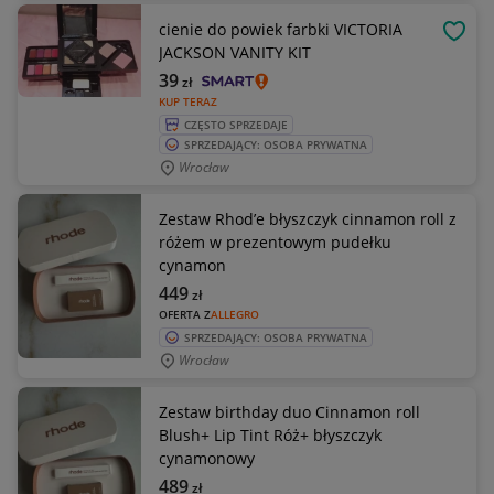
cienie do powiek farbki VICTORIA
OBSE
JACKSON VANITY KIT
39
zł
KUP TERAZ
CZĘSTO SPRZEDAJE
SPRZEDAJĄCY: OSOBA PRYWATNA
Wrocław
Zestaw Rhod’e błyszczyk cinnamon roll z
różem w prezentowym pudełku
cynamon
449
zł
OFERTA Z
ALLEGRO
SPRZEDAJĄCY: OSOBA PRYWATNA
Wrocław
Zestaw birthday duo Cinnamon roll
Blush+ Lip Tint Róż+ błyszczyk
cynamonowy
489
zł