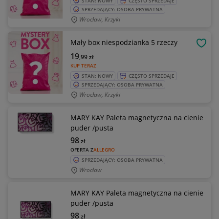
STAN: NOWY
CZĘSTO SPRZEDAJE
SPRZEDAJĄCY: OSOBA PRYWATNA
Wrocław, Krzyki
Mały box niespodzianka 5 rzeczy
OBSE
19
,99
zł
KUP TERAZ
STAN: NOWY
CZĘSTO SPRZEDAJE
SPRZEDAJĄCY: OSOBA PRYWATNA
Wrocław, Krzyki
MARY KAY Paleta magnetyczna na cienie
puder /pusta
98
zł
OFERTA Z
ALLEGRO
SPRZEDAJĄCY: OSOBA PRYWATNA
Wrocław
MARY KAY Paleta magnetyczna na cienie
puder /pusta
98
zł