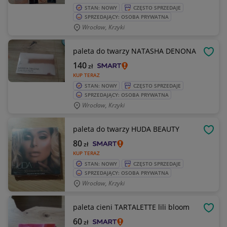
STAN: NOWY
CZĘSTO SPRZEDAJE
SPRZEDAJĄCY: OSOBA PRYWATNA
Wrocław, Krzyki
paleta do twarzy NATASHA DENONA
OBSE
140
zł
KUP TERAZ
STAN: NOWY
CZĘSTO SPRZEDAJE
SPRZEDAJĄCY: OSOBA PRYWATNA
Wrocław, Krzyki
paleta do twarzy HUDA BEAUTY
OBSE
80
zł
KUP TERAZ
STAN: NOWY
CZĘSTO SPRZEDAJE
SPRZEDAJĄCY: OSOBA PRYWATNA
Wrocław, Krzyki
paleta cieni TARTALETTE lili bloom
OBSE
60
zł