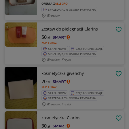
OFERTA Z
ALLEGRO
SPRZEDAJĄCY: OSOBA PRYWATNA
Wrocław
Zestaw do pielęgnacji Clarins
OBSE
50
zł
KUP TERAZ
STAN: NOWY
CZĘSTO SPRZEDAJE
SPRZEDAJĄCY: OSOBA PRYWATNA
Wrocław, Krzyki
kosmetyczka givenchy
OBSE
20
zł
KUP TERAZ
STAN: NOWY
CZĘSTO SPRZEDAJE
SPRZEDAJĄCY: OSOBA PRYWATNA
Wrocław, Krzyki
kosmetyczka Clarins
OBSE
30
zł