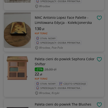
SPRZEDAJĄCY: OSOBA PRYWATNA
Wrocław
MAC Antonio Lopez Face Palette -
OBSE
Limitowana Edycja - Kolekcjonerska
130
zł
KUP TERAZ
STAN: NOWY
SPRZEDAJĄCY: OSOBA PRYWATNA
Wrocław, Psie Pole
Paleta cieni do powiek Sephora Color
OBSE
Shifter
28
,00 zł
-21%
22
zł
KUP TERAZ
STAN: NOWY
CZĘSTO SPRZEDAJE
SPRZEDAJĄCY: OSOBA PRYWATNA
Wrocław, Krzyki
Paleta cieni do powiek The Blushes
OBSE