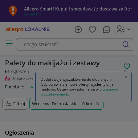
Allegro Smart! Kupuj i sprzedawaj z dostawą za 0 zł
Sprawdź »
Otwórz menu z kategoriami
szukaj
Palety do makijażu i zestawy
POL
61
ogłoszeń
Zamkn
Allegro Lokalnie
Uroda
Makijaż
Palety do makijażu i zestawy
Dodaj swoje wyszukiwania do ulubionych.
Gdy pojawią się nowe oferty, wyślemy Ci je
Podobne:
palety do makijażu i zestawy
mailowo. Ustaw powiadomienia w
ulubionych
wyszukiwaniach
.
Filtruj
Wrocław, Dolnośląskie, +0 km
Ogłoszenia