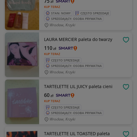
75
zł
KUP TERAZ
STAN: NOWY
CZĘSTO SPRZEDAJE
SPRZEDAJĄCY: OSOBA PRYWATNA
Wrocław, Krzyki
LAURA MERCIER paleta do twarzy
OBSE
110
zł
KUP TERAZ
CZĘSTO SPRZEDAJE
SPRZEDAJĄCY: OSOBA PRYWATNA
Wrocław, Krzyki
TARTELETTE LIL JUICY paleta cieni
OBSE
60
zł
KUP TERAZ
CZĘSTO SPRZEDAJE
SPRZEDAJĄCY: OSOBA PRYWATNA
Wrocław, Krzyki
TARTELETTE LIL TOASTED paleta
OBSE