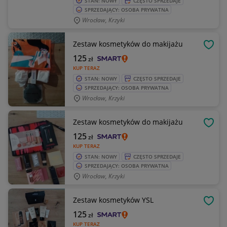
STAN: NOWY
CZĘSTO SPRZEDAJE
SPRZEDAJĄCY: OSOBA PRYWATNA
Wrocław, Krzyki
Zestaw kosmetyków do makijażu
OBSE
125
zł
KUP TERAZ
STAN: NOWY
CZĘSTO SPRZEDAJE
SPRZEDAJĄCY: OSOBA PRYWATNA
Wrocław, Krzyki
Zestaw kosmetyków do makijażu
OBSE
125
zł
KUP TERAZ
STAN: NOWY
CZĘSTO SPRZEDAJE
SPRZEDAJĄCY: OSOBA PRYWATNA
Wrocław, Krzyki
Zestaw kosmetyków YSL
OBSE
125
zł
KUP TERAZ