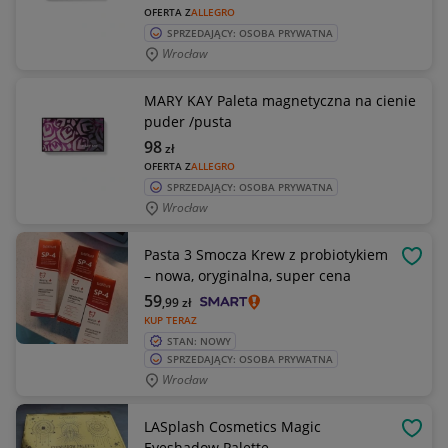
OFERTA Z
ALLEGRO
SPRZEDAJĄCY: OSOBA PRYWATNA
Wrocław
MARY KAY Paleta magnetyczna na cienie
puder /pusta
98
zł
OFERTA Z
ALLEGRO
SPRZEDAJĄCY: OSOBA PRYWATNA
Wrocław
Pasta 3 Smocza Krew z probiotykiem
OBSE
– nowa, oryginalna, super cena
59
,99
zł
KUP TERAZ
STAN: NOWY
SPRZEDAJĄCY: OSOBA PRYWATNA
Wrocław
LASplash Cosmetics Magic
OBSE
Eyeshadow Palette