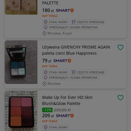
PALETTE
180
zł
KUP TERAZ
STAN: NOWY
CZĘSTO SPRZEDAJE
SPRZEDAJĄCY: OSOBA PRYWATNA
Wrocław, Krzyki
Używana GIVENCHY PRISME AGAIN
OBSE
paleta cieni Blue Happiness
79
zł
KUP TERAZ
STAN: NOWY
CZĘSTO SPRZEDAJE
SPRZEDAJĄCY: OSOBA PRYWATNA
Wrocław
Make Up For Ever HD Skin
OBSE
Blush&Glow Palette
239
,00 zł
-12%
209
zł
KUP TERAZ
STAN: NOWY