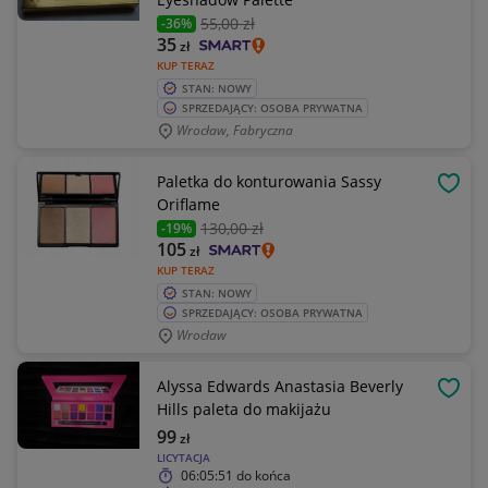
55
,00 zł
-36%
35
zł
KUP TERAZ
STAN: NOWY
SPRZEDAJĄCY: OSOBA PRYWATNA
Wrocław, Fabryczna
Paletka do konturowania Sassy
OBSE
Oriflame
130
,00 zł
-19%
105
zł
KUP TERAZ
STAN: NOWY
SPRZEDAJĄCY: OSOBA PRYWATNA
Wrocław
Alyssa Edwards Anastasia Beverly
OBSE
Hills paleta do makijażu
99
zł
LICYTACJA
06:05:51
do końca