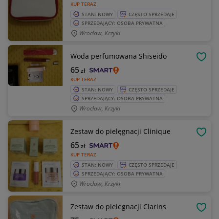
KUP TERAZ
STAN: NOWY
CZĘSTO SPRZEDAJE
SPRZEDAJĄCY: OSOBA PRYWATNA
Wrocław, Krzyki
Woda perfumowana Shiseido
OBSE
65
zł
KUP TERAZ
STAN: NOWY
CZĘSTO SPRZEDAJE
SPRZEDAJĄCY: OSOBA PRYWATNA
Wrocław, Krzyki
Zestaw do pielęgnacji Clinique
OBSE
65
zł
KUP TERAZ
STAN: NOWY
CZĘSTO SPRZEDAJE
SPRZEDAJĄCY: OSOBA PRYWATNA
Wrocław, Krzyki
Zestaw do pielegnacji Clarins
OBSE