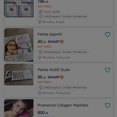
186
zł
KUP TERAZ
STAN: NOWY
SPRZEDAJĄCY: OSOBA PRYWATNA
Wrocław, Krzyki
Paleta Appetit
OBSE
40
zł
KUP TERAZ
SPRZEDAJĄCY: OSOBA PRYWATNA
Wrocław, Fabryczna
Paleta NUDE Dude
OBSE
80
zł
KUP TERAZ
SPRZEDAJĄCY: OSOBA PRYWATNA
Wrocław, Fabryczna
Promarine Collagen Peptides
OBSE
800
zł