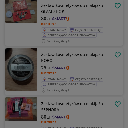
Zestaw kosmetyków do makijażu
OBSE
GLAM SHOP
80
zł
KUP TERAZ
STAN: NOWY
CZĘSTO SPRZEDAJE
SPRZEDAJĄCY: OSOBA PRYWATNA
Wrocław, Krzyki
Zestaw kosmetyków do makijażu
OBSE
KOBO
25
zł
KUP TERAZ
STAN: NOWY
CZĘSTO SPRZEDAJE
SPRZEDAJĄCY: OSOBA PRYWATNA
Wrocław, Krzyki
Zestaw kosmetyków do makijażu
OBSE
SEPHORA
80
zł
KUP TERAZ