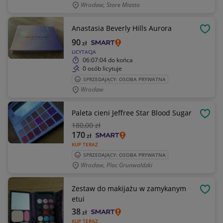
Wrocław, Stare Miasto
Anastasia Beverly Hills Aurora
OBSE
90
zł
LICYTACJA
06:07:04
do końca
0 osób licytuje
SPRZEDAJĄCY: OSOBA PRYWATNA
Wrocław
Paleta cieni Jeffree Star Blood Sugar
OBSE
180
,00 zł
170
zł
KUP TERAZ
SPRZEDAJĄCY: OSOBA PRYWATNA
Wrocław, Plac Grunwaldzki
Zestaw do makijażu w zamykanym
OBSE
etui
38
zł
KUP TERAZ