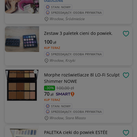
OGŁOSZENIE
STAN: NOWY
SPRZEDAJĄCY: OSOBA PRYWATNA
Wrocław, Śródmieście
Zestaw 3 paletek cieni do powiek.
OBSE
100
zł
KUP TERAZ
SPRZEDAJĄCY: OSOBA PRYWATNA
Wrocław, Krzyki
Morphe rozświetlacze 8l LO-Fi Sculpt
OBSE
Shimmer NOWE
100
,00 zł
-30%
70
zł
KUP TERAZ
STAN: NOWY
SPRZEDAJĄCY: OSOBA PRYWATNA
Wrocław, Stare Miasto
PALETKA cieki do powiek ESTÉE
OBSE