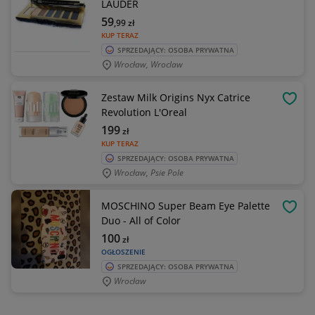
LAUDER
59
,99
zł
KUP TERAZ
SPRZEDAJĄCY: OSOBA PRYWATNA
Wrocław, Wroclaw
Zestaw Milk Origins Nyx Catrice
OBSE
Revolution L'Oreal
199
zł
KUP TERAZ
SPRZEDAJĄCY: OSOBA PRYWATNA
Wrocław, Psie Pole
MOSCHINO Super Beam Eye Palette
OBSE
Duo - All of Color
100
zł
OGŁOSZENIE
SPRZEDAJĄCY: OSOBA PRYWATNA
Wrocław