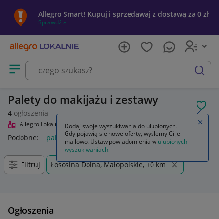
Allegro Smart! Kupuj i sprzedawaj z dostawą za 0 zł
Sprawdź »
Otwórz menu z kategoriami
szukaj
Palety do makijażu i zestawy
POL
4
ogłoszenia
Zamkn
Allegro Lokalnie
Uroda
Makijaż
Palety do makijażu i zestawy
Dodaj swoje wyszukiwania do ulubionych.
Gdy pojawią się nowe oferty, wyślemy Ci je
Podobne:
palety do makijażu i zestawy
mailowo. Ustaw powiadomienia w
ulubionych
wyszukiwaniach
.
Filtruj
Łososina Dolna, Małopolskie, +0 km
Ogłoszenia