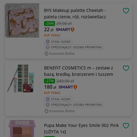
BYS Makeup palette Cheetah -
OBSE
paleta cienie, róż, rozświetlacz
29
,90 zł
-26%
22
zł
KUP TERAZ
STAN: NOWY
SPRZEDAJĄCY: OSOBA PRYWATNA
Łososina Dolna
BENEFIT COSMETICS m – zestaw z
OBSE
bazą, kredką, bronzerem i tuszem
249
,90 zł
-27%
180
zł
KUP TERAZ
STAN: NOWY
SPRZEDAJĄCY: OSOBA PRYWATNA
Łososina Dolna
Pupa Make Your Eyes Smile 002 Pink
OBSE
[UŻYTA 1x]