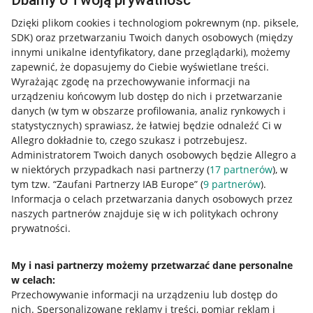
Dbamy o Twoją prywatność
Dzięki plikom cookies i technologiom pokrewnym
(np. piksele,
SDK)
oraz przetwarzaniu Twoich danych osobowych
(między
innymi unikalne identyfikatory, dane przeglądarki)
, możemy
zapewnić, że dopasujemy do Ciebie wyświetlane treści.
Wyrażając zgodę na przechowywanie informacji na
urządzeniu końcowym lub dostęp do nich i przetwarzanie
danych (w tym w obszarze profilowania, analiz rynkowych i
statystycznych) sprawiasz, że łatwiej będzie odnaleźć Ci w
Allegro dokładnie to, czego szukasz i potrzebujesz.
Administratorem Twoich danych osobowych będzie Allegro a
w niektórych przypadkach nasi partnerzy (
17
partnerów
), w
tym tzw. “Zaufani Partnerzy IAB Europe” (
9
partnerów
).
Przydatne informacje
Informacja o celach przetwarzania danych osobowych przez
naszych partnerów znajduje się w ich politykach ochrony
prywatności.
Jak to działa
Napisz do nas
My i nasi partnerzy możemy przetwarzać dane personalne
w celach:
Allegro Gadane dla sprzedających
Przechowywanie informacji na urządzeniu lub dostęp do
Allegro Gadane dla kupujących
nich
.
Spersonalizowane reklamy i treści, pomiar reklam i