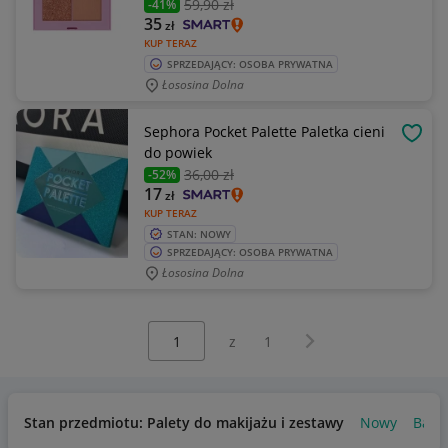
59
,90 zł
-41%
35
zł
KUP TERAZ
SPRZEDAJĄCY: OSOBA PRYWATNA
Łososina Dolna
Sephora Pocket Palette Paletka cieni
OBSE
do powiek
36
,00 zł
-52%
17
zł
KUP TERAZ
STAN: NOWY
SPRZEDAJĄCY: OSOBA PRYWATNA
Łososina Dolna
Wybierz stronę:
Następna strona
z
1
Stan przedmiotu: Palety do makijażu i zestawy
Nowy
Bard