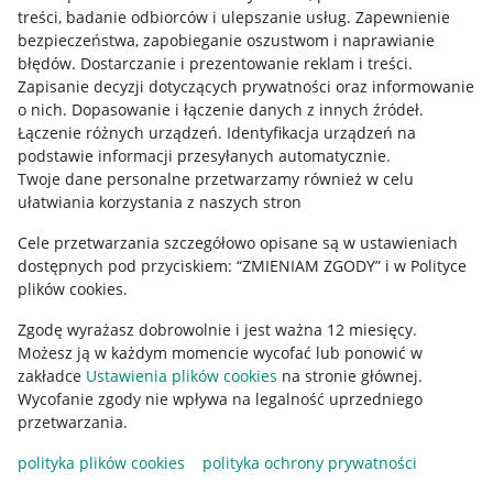
treści, badanie odbiorców i ulepszanie usług
.
Zapewnienie
Mapa miejscowości
bezpieczeństwa, zapobieganie oszustwom i naprawianie
błędów
.
Dostarczanie i prezentowanie reklam i treści
.
Informacje prawne
Zapisanie decyzji dotyczących prywatności oraz informowanie
o nich
.
Dopasowanie i łączenie danych z innych źródeł
.
Regulamin
Łączenie różnych urządzeń
.
Identyfikacja urządzeń na
podstawie informacji przesyłanych automatycznie
.
Polityka plików "cookies"
Twoje dane personalne przetwarzamy również w celu
ułatwiania korzystania z naszych stron
Ustawienia plików "cookies"
Cele przetwarzania szczegółowo opisane są w ustawieniach
Udostępnianie lokalizacji
dostępnych pod przyciskiem: “ZMIENIAM ZGODY” i w Polityce
Informacje dla Aktu o Usługach Cyfrowych
plików cookies.
Zgodę wyrażasz dobrowolnie i jest ważna 12 miesięcy.
Pobierz aplikację
Możesz ją w każdym momencie wycofać lub ponowić w
zakładce
Ustawienia plików cookies
na stronie głównej.
Wycofanie zgody nie wpływa na legalność uprzedniego
przetwarzania.
polityka plików cookies
polityka ochrony prywatności