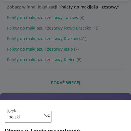
Zobacz w innej lokalizacji
"Palety do makijażu i zestawy"
Palety do makijażu i zestawy Tarnów
(4)
Palety do makijażu i zestawy Nowe Brzesko
(15)
Palety do makijażu i zestawy Kraków
(41)
Palety do makijażu i zestawy Jasło
(7)
Palety do makijażu i zestawy Kielce
(6)
POKAŻ WIĘCEJ
język