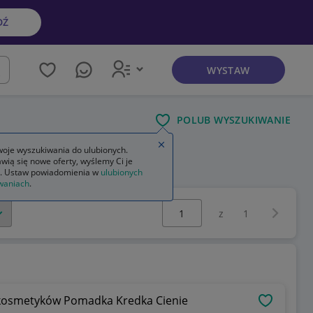
DŹ
WYSTAW
kaj
POLUB WYSZUKIWANIE
Zamknij wskazówkę
oje wyszukiwania do ulubionych.
wią się nowe oferty, wyślemy Ci je
. Ustaw powiadomienia w
ulubionych
waniach
.
Wybierz stronę:
Następna 
z
1
 kosmetyków Pomadka Kredka Cienie
OBSERWU