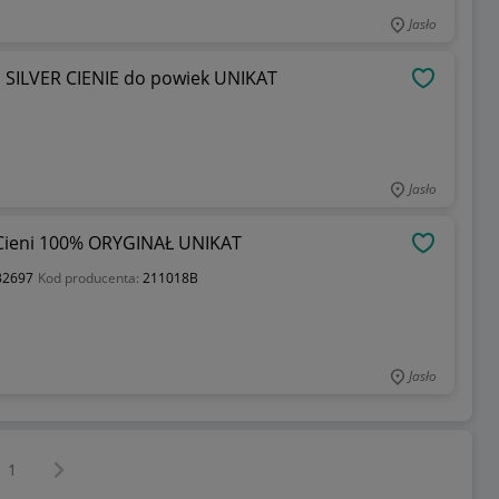
Jasło
 SILVER CIENIE do powiek UNIKAT
OBSERWU
Jasło
Cieni 100% ORYGINAŁ UNIKAT
OBSERWU
32697
Kod producenta:
211018B
Jasło
Następna strona
z
1