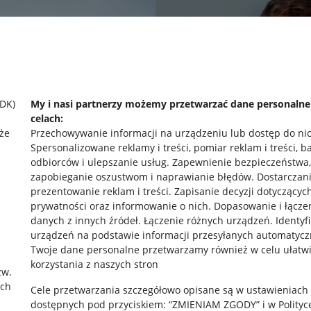
SDK)
My i nasi partnerzy możemy przetwarzać dane personaln
celach:
że
Przechowywanie informacji na urządzeniu lub dostęp do ni
Spersonalizowane reklamy i treści, pomiar reklam i treści, b
odbiorców i ulepszanie usług
.
Zapewnienie bezpieczeństwa,
zapobieganie oszustwom i naprawianie błędów
.
Dostarczani
prezentowanie reklam i treści
.
Zapisanie decyzji dotyczącyc
prywatności oraz informowanie o nich
.
Dopasowanie i łącze
danych z innych źródeł
.
Łączenie różnych urządzeń
.
Identyf
urządzeń na podstawie informacji przesyłanych automatycz
rawne
Pobierz aplikację
Twoje dane personalne przetwarzamy również w celu ułatw
korzystania z naszych stron
zw.
ach
Cele przetwarzania szczegółowo opisane są w ustawieniach
 "cookies"
dostępnych pod przyciskiem: “ZMIENIAM ZGODY” i w Polityc