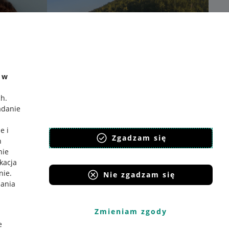
e w
ch
.
adanie
e i
Zgadzam się
h
nie
ikacja
nie
.
Nie zgadzam się
iania
Zmieniam zgody
e