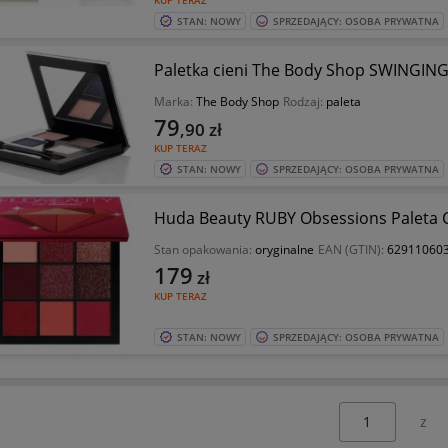
KUP TERAZ
STAN: NOWY
SPRZEDAJĄCY: OSOBA PRYWATNA
Paletka cieni The Body Shop SWINGING
Marka:
The Body Shop
Rodzaj:
paleta
79
,90
zł
KUP TERAZ
STAN: NOWY
SPRZEDAJĄCY: OSOBA PRYWATNA
Huda Beauty RUBY Obsessions Paleta 
Stan opakowania:
oryginalne
EAN (GTIN):
62911060
179
zł
KUP TERAZ
STAN: NOWY
SPRZEDAJĄCY: OSOBA PRYWATNA
Wybierz stronę: