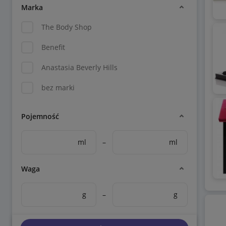
Marka
The Body Shop
Benefit
Anastasia Beverly Hills
bez marki
Pojemność
ml
–
ml
Waga
g
–
g