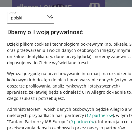
język
Dbamy o Twoją prywatność
Dzięki plikom cookies i technologiom pokrewnym
(np. piksele, 
oraz przetwarzaniu Twoich danych osobowych
(między innymi
unikalne identyfikatory, dane przeglądarki)
, możemy zapewnić, 
dopasujemy do Ciebie wyświetlane treści.
Wyrażając zgodę na przechowywanie informacji na urządzeniu
końcowym lub dostęp do nich i przetwarzanie danych (w tym w
obszarze profilowania, analiz rynkowych i statystycznych)
sprawiasz, że łatwiej będzie odnaleźć Ci w Allegro dokładnie to,
Nawigacja
czego szukasz i potrzebujesz.
Przydatne informacje
Informacje p
Administratorem Twoich danych osobowych będzie Allegro a w
niektórych przypadkach nasi partnerzy (
17
partnerów
), w tym t
Jak to działa
Regulamin
“Zaufani Partnerzy IAB Europe” (
9
partnerów
). Informacja o cel
Napisz do nas
Polityka plików
przetwarzania danych osobowych przez naszych partnerów