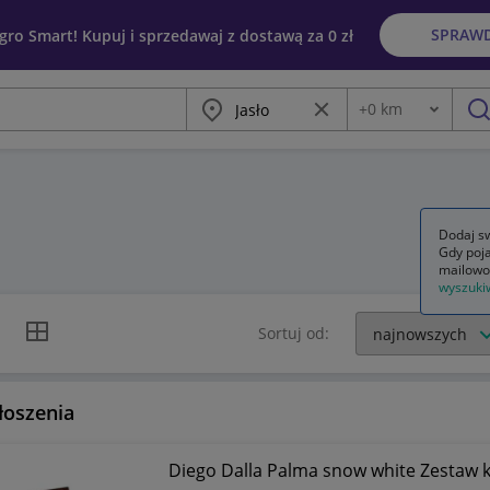
SPRAW
egro Smart! Kupuj i sprzedawaj z dostawą za 0 zł
Miasto
Wyczyść frazę
+
0
km
Odległość
szu
Dodaj sw
Gdy poja
mailowo
wyszuki
k listy
Widok siatki
Sortuj od:
łoszenia
Diego Dalla Palma snow white Zestaw