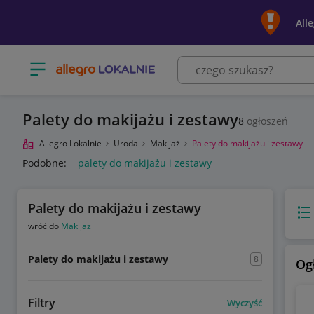
All
Otwórz menu z kategoriami
Palety do makijażu i zestawy
8
ogłoszeń
Allegro Lokalnie
Uroda
Makijaż
Palety do makijażu i zestawy
Podobne:
palety do makijażu i zestawy
Palety do makijażu i zestawy
Wido
wróć do
Makijaż
Palety do makijażu i zestawy
8
Og
Filtry
Wyczyść