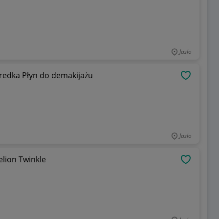
Jasło
edka Płyn do demakijażu
OBSERWU
Jasło
lion Twinkle
OBSERWU