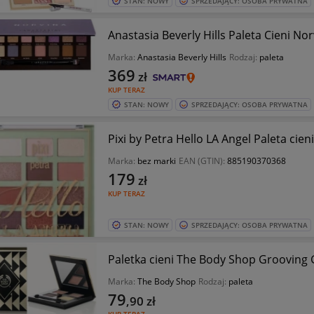
STAN: NOWY
SPRZEDAJĄCY: OSOBA PRYWATNA
Anastasia Beverly Hills Paleta Cieni 
Marka:
Anastasia Beverly Hills
Rodzaj:
paleta
369
zł
KUP TERAZ
STAN: NOWY
SPRZEDAJĄCY: OSOBA PRYWATNA
Pixi by Petra Hello LA Angel Paleta cie
Marka:
bez marki
EAN (GTIN):
885190370368
179
zł
KUP TERAZ
STAN: NOWY
SPRZEDAJĄCY: OSOBA PRYWATNA
Paletka cieni The Body Shop Grooving
Marka:
The Body Shop
Rodzaj:
paleta
79
,90
zł