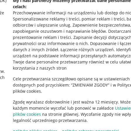
SDK)
My i nasi partnerzy możemy przetwarzać dane personaln
celach:
że
Przechowywanie informacji na urządzeniu lub dostęp do ni
Spersonalizowane reklamy i treści, pomiar reklam i treści, b
odbiorców i ulepszanie usług
.
Zapewnienie bezpieczeństwa,
zapobieganie oszustwom i naprawianie błędów
.
Dostarczani
prezentowanie reklam i treści
.
Zapisanie decyzji dotyczącyc
prywatności oraz informowanie o nich
.
Dopasowanie i łącze
danych z innych źródeł
.
Łączenie różnych urządzeń
.
Identyf
urządzeń na podstawie informacji przesyłanych automatycz
rawne
Pobierz aplikację
Twoje dane personalne przetwarzamy również w celu ułatw
korzystania z naszych stron
zw.
ach
Cele przetwarzania szczegółowo opisane są w ustawieniach
 "cookies"
dostępnych pod przyciskiem: “ZMIENIAM ZGODY” i w Polityc
plików cookies.
ów "cookies"
Zgodę wyrażasz dobrowolnie i jest ważna 12 miesięcy. Może
okalizacji
każdym momencie wycofać lub ponowić w zakładce
Ustawie
 Aktu o Usługach Cyfrowych
plików cookies
na stronie głównej. Wycofanie zgody nie wpł
legalność uprzedniego przetwarzania.