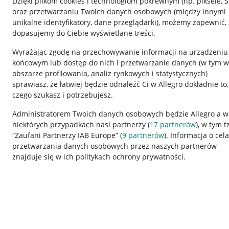
Dzięki plikom cookies i technologiom pokrewnym
(np. piksele, 
oraz przetwarzaniu Twoich danych osobowych
(między innymi
unikalne identyfikatory, dane przeglądarki)
, możemy zapewnić, 
dopasujemy do Ciebie wyświetlane treści.
Wyrażając zgodę na przechowywanie informacji na urządzeniu
końcowym lub dostęp do nich i przetwarzanie danych (w tym w
obszarze profilowania, analiz rynkowych i statystycznych)
sprawiasz, że łatwiej będzie odnaleźć Ci w Allegro dokładnie to,
czego szukasz i potrzebujesz.
Przydatne informacje
Informacje p
Administratorem Twoich danych osobowych będzie Allegro a w
niektórych przypadkach nasi partnerzy (
17
partnerów
), w tym t
Jak to działa
Regulamin
“Zaufani Partnerzy IAB Europe” (
9
partnerów
). Informacja o cel
Napisz do nas
Polityka plików
przetwarzania danych osobowych przez naszych partnerów
znajduje się w ich politykach ochrony prywatności.
Allegro Gadane dla sprzedających
Ustawienia plik
Allegro Gadane dla kupujących
Udostępnianie l
Mapa miejscowości
Informacje dla