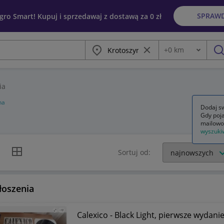
SPRAW
egro Smart! Kupuj i sprzedawaj z dostawą za 0 zł
Miasto
Wyczyść frazę
+
0
km
Odległość
szu
ia
na
Dodaj sw
Gdy poja
mailowo
wyszuki
k listy
Widok siatki
Sortuj od:
łoszenia
Calexico - Black Light, pierwsze wydanie