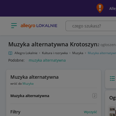
All
Otwórz menu z kategoriami
Muzyka alternatywna Krotoszyn
2
ogłoszen
Allegro Lokalnie
Kultura i rozrywka
Muzyka
Muzyka alternatyw
Podobne:
muzyka alternatywna
Muzyka alternatywna
Wido
wróć do
Muzyka
Muzyka alternatywna
2
Og
Filtry
Wyczyść