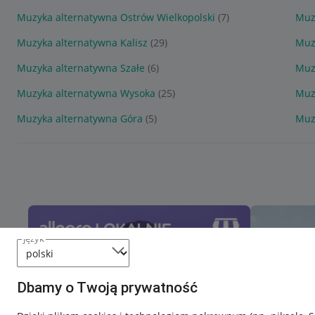
Muzyka alternatywna Ostrów Wielkopolski
(7)
Muz
Muzyka alternatywna Kalisz
(29)
Muz
Muzyka alternatywna Szałe
(6)
Muz
Muzyka alternatywna Wysoka
(25)
Muz
Muzyka alternatywna Góra
(5)
Muz
język
Dbamy o Twoją prywatność