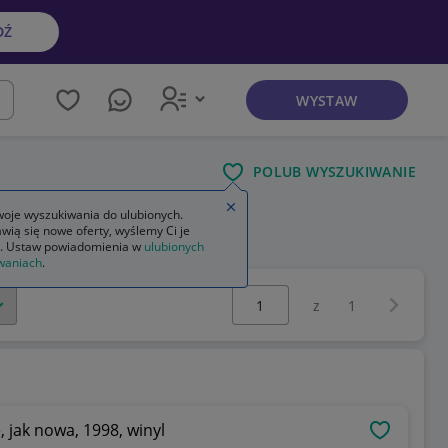
DŹ
WYSTAW
kaj
POLUB WYSZUKIWANIE
Zamknij wskazówkę
oje wyszukiwania do ulubionych.
wią się nowe oferty, wyślemy Ci je
. Ustaw powiadomienia w
ulubionych
waniach
.
Wybierz stronę:
Następna 
z
1
, jak nowa, 1998, winyl
OBSERWU