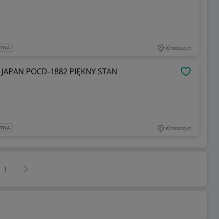
Krotoszyn
ATNA
 CD JAPAN POCD-1882 PIĘKNY STAN
OBSERWU
Krotoszyn
ATNA
Następna strona
z
1