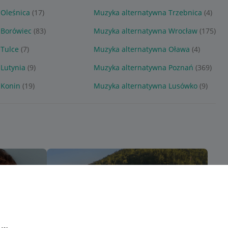
 Oleśnica
(17)
Muzyka alternatywna Trzebnica
(4)
 Borówiec
(83)
Muzyka alternatywna Wrocław
(175)
 Tulce
(7)
Muzyka alternatywna Oława
(4)
Lutynia
(9)
Muzyka alternatywna Poznań
(369)
 Konin
(19)
Muzyka alternatywna Lusówko
(9)