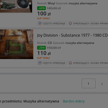
Nośnik:
Winyl
Gatunek:
muzyka alternatywna
180
,00 zł
-44%
100
zł
KUP TERAZ
CZĘSTO SPRZEDAJE
SPRZEDAJĄCY: OSOBA PRYW
Joy Division - Substance 1977 - 1980
Nośnik:
CD
Gatunek:
muzyka alternatywna
150
,00 zł
-26%
110
zł
KUP TERAZ
CZĘSTO SPRZEDAJE
SPRZEDAJĄCY: OSOBA PRYW
Wybierz stronę:
n przedmiotu: Muzyka alternatywna
Bardzo dobry