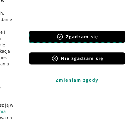
e w
ch
.
adanie
e i
Zgadzam się
h
nie
ikacja
nie
.
Nie zgadzam się
iania
Zmieniam zgody
e
sz ją w
nia
ywa na