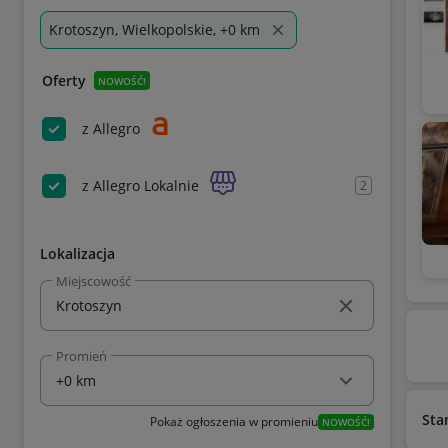
Krotoszyn, Wielkopolskie, +0 km
Oferty
NOWOŚĆ!
z Allegro
z Allegro Lokalnie
2
Lokalizacja
Miejscowość
Promień
Sta
Pokaż ogłoszenia w promieniu
NOWOŚĆ!