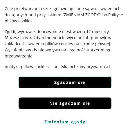
Cele przetwarzania szczegółowo opisane są w ustawieniach
Udostępnianie lokalizacji
dostępnych pod przyciskiem: “ZMIENIAM ZGODY” i w Polityce
Informacje dla Aktu o Usługach Cyfrowych
plików cookies.
Zgodę wyrażasz dobrowolnie i jest ważna 12 miesięcy.
Pobierz aplikację
Możesz ją w każdym momencie wycofać lub ponowić w
zakładce
Ustawienia plików cookies
na stronie głównej.
Wycofanie zgody nie wpływa na legalność uprzedniego
przetwarzania.
polityka plików cookies
polityka ochrony prywatności
Zgadzam się
Nie zgadzam się
Korzystanie z serwisu oznacza akceptację
regulaminu
.
Zmieniam zgody