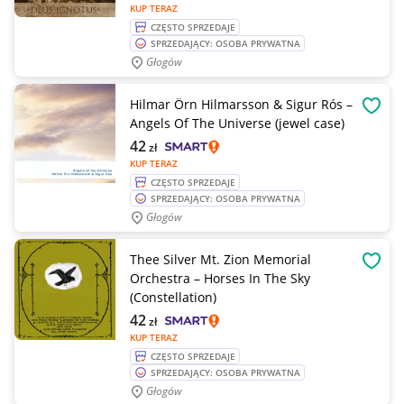
KUP TERAZ
CZĘSTO SPRZEDAJE
SPRZEDAJĄCY: OSOBA PRYWATNA
Głogów
Hilmar Örn Hilmarsson & Sigur Rós –
OBSE
Angels Of The Universe (jewel case)
42
zł
KUP TERAZ
CZĘSTO SPRZEDAJE
SPRZEDAJĄCY: OSOBA PRYWATNA
Głogów
Thee Silver Mt. Zion Memorial
OBSE
Orchestra – Horses In The Sky
(Constellation)
42
zł
KUP TERAZ
CZĘSTO SPRZEDAJE
SPRZEDAJĄCY: OSOBA PRYWATNA
Głogów