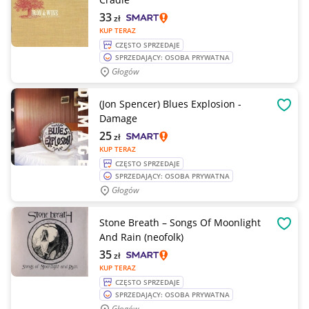
33
zł
KUP TERAZ
CZĘSTO SPRZEDAJE
SPRZEDAJĄCY: OSOBA PRYWATNA
Głogów
(Jon Spencer) Blues Explosion -
OBSE
Damage
25
zł
KUP TERAZ
CZĘSTO SPRZEDAJE
SPRZEDAJĄCY: OSOBA PRYWATNA
Głogów
Stone Breath – Songs Of Moonlight
OBSE
And Rain (neofolk)
35
zł
KUP TERAZ
CZĘSTO SPRZEDAJE
SPRZEDAJĄCY: OSOBA PRYWATNA
Głogów