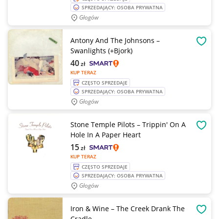
SPRZEDAJĄCY: OSOBA PRYWATNA
Głogów
Antony And The Johnsons –
OBSE
Swanlights (+Bjork)
40
zł
KUP TERAZ
CZĘSTO SPRZEDAJE
SPRZEDAJĄCY: OSOBA PRYWATNA
Głogów
Stone Temple Pilots – Trippin' On A
OBSE
Hole In A Paper Heart
15
zł
KUP TERAZ
CZĘSTO SPRZEDAJE
SPRZEDAJĄCY: OSOBA PRYWATNA
Głogów
Iron & Wine – The Creek Drank The
OBSE
Cradle