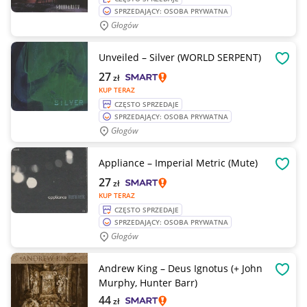
SPRZEDAJĄCY: OSOBA PRYWATNA
Głogów
Unveiled – Silver (WORLD SERPENT)
OBSE
27
zł
KUP TERAZ
CZĘSTO SPRZEDAJE
SPRZEDAJĄCY: OSOBA PRYWATNA
Głogów
Appliance – Imperial Metric (Mute)
OBSE
27
zł
KUP TERAZ
CZĘSTO SPRZEDAJE
SPRZEDAJĄCY: OSOBA PRYWATNA
Głogów
Andrew King – Deus Ignotus (+ John
OBSE
Murphy, Hunter Barr)
44
zł