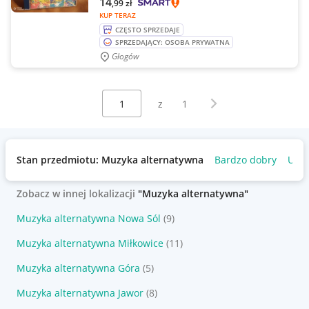
14
,99
zł
KUP TERAZ
CZĘSTO SPRZEDAJE
SPRZEDAJĄCY: OSOBA PRYWATNA
Głogów
Wybierz stronę:
Następna strona
z
1
Stan przedmiotu: Muzyka alternatywna
Bardzo dobry
Uży
Zobacz w innej lokalizacji
"Muzyka alternatywna"
Muzyka alternatywna Nowa Sól
(9)
Muzyka alternatywna Miłkowice
(11)
Muzyka alternatywna Góra
(5)
Muzyka alternatywna Jawor
(8)