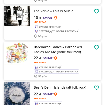
The Verve – This Is Music
OBSE
10
zł
KUP TERAZ
CZĘSTO SPRZEDAJE
SPRZEDAJĄCY: OSOBA PRYWATNA
Głogów
Barenaked Ladies – Barenaked
OBSE
Ladies Are Me (indie folk rock)
22
zł
KUP TERAZ
CZĘSTO SPRZEDAJE
SPRZEDAJĄCY: OSOBA PRYWATNA
Głogów
Bear's Den – Islands (alt folk rock)
OBSE
22
zł
KUP TERAZ
CZĘSTO SPRZEDAJE