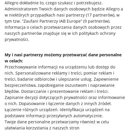
Allegro dokładnie to, czego szukasz i potrzebujesz.
Administratorem Twoich danych osobowych będzie Allegro a
w niektórych przypadkach nasi partnerzy (
17
partnerów
), w
tym tzw. “Zaufani Partnerzy IAB Europe” (
9
partnerów
).
Przydatne informacje
Informacja o celach przetwarzania danych osobowych przez
naszych partnerów znajduje się w ich politykach ochrony
prywatności.
Jak to działa
Napisz do nas
My i nasi partnerzy możemy przetwarzać dane personalne
w celach:
Allegro Gadane dla sprzedających
Przechowywanie informacji na urządzeniu lub dostęp do
Allegro Gadane dla kupujących
nich
.
Spersonalizowane reklamy i treści, pomiar reklam i
treści, badanie odbiorców i ulepszanie usług
.
Zapewnienie
Mapa miejscowości
bezpieczeństwa, zapobieganie oszustwom i naprawianie
błędów
.
Dostarczanie i prezentowanie reklam i treści
.
Informacje prawne
Zapisanie decyzji dotyczących prywatności oraz informowanie
o nich
.
Dopasowanie i łączenie danych z innych źródeł
.
Regulamin
Łączenie różnych urządzeń
.
Identyfikacja urządzeń na
podstawie informacji przesyłanych automatycznie
.
Polityka plików "cookies"
Twoje dane personalne przetwarzamy również w celu
ułatwiania korzystania z naszych stron
Ustawienia plików "cookies"