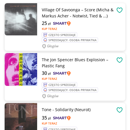
Village Of Savoonga – Score (Micha &
OBSE
Markus Acher - Notwist, Tied & ...)
25
zł
KUP TERAZ
CZĘSTO SPRZEDAJE
SPRZEDAJĄCY: OSOBA PRYWATNA
Głogów
The Jon Spencer Blues Explosion –
OBSE
Plastic Fang
30
zł
KUP TERAZ
CZĘSTO SPRZEDAJE
SPRZEDAJĄCY: OSOBA PRYWATNA
Głogów
Tone - Solidarity (Neurot)
OBSE
35
zł
KUP TERAZ
CZĘSTO SPRZEDAJE