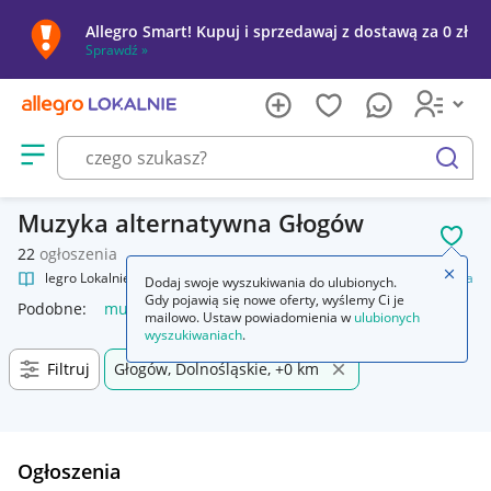
Allegro Smart! Kupuj i sprzedawaj z dostawą za 0 zł
Sprawdź »
Otwórz menu z kategoriami
szukaj
Muzyka alternatywna Głogów
POL
22
ogłoszenia
Zamkn
Allegro Lokalnie
Kultura i rozrywka
Muzyka
Muzyka alternatywna
Dodaj swoje wyszukiwania do ulubionych.
Gdy pojawią się nowe oferty, wyślemy Ci je
Podobne:
muzyka alternatywna
mailowo. Ustaw powiadomienia w
ulubionych
wyszukiwaniach
.
Filtruj
Głogów, Dolnośląskie, +0 km
Ogłoszenia