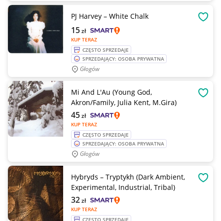
PJ Harvey – White Chalk
OBSE
15
zł
KUP TERAZ
CZĘSTO SPRZEDAJE
SPRZEDAJĄCY: OSOBA PRYWATNA
Głogów
Mi And L'Au (Young God,
OBSE
Akron/Family, Julia Kent, M.Gira)
45
zł
KUP TERAZ
CZĘSTO SPRZEDAJE
SPRZEDAJĄCY: OSOBA PRYWATNA
Głogów
Hybryds – Tryptykh (Dark Ambient,
OBSE
Experimental, Industrial, Tribal)
32
zł
KUP TERAZ
CZĘSTO SPRZEDAJE