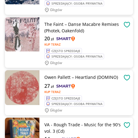
SPRZEDAJĄCY: OSOBA PRYWATNA
Głogów
The Faint – Danse Macabre Remixes
OBSE
(Photek, Oakenfold)
20
zł
KUP TERAZ
CZĘSTO SPRZEDAJE
SPRZEDAJĄCY: OSOBA PRYWATNA
Głogów
Owen Pallett – Heartland (DOMINO)
OBSE
27
zł
KUP TERAZ
CZĘSTO SPRZEDAJE
SPRZEDAJĄCY: OSOBA PRYWATNA
Głogów
VA - Rough Trade - Music for the 90's
OBSE
vol. 3 (Cd)