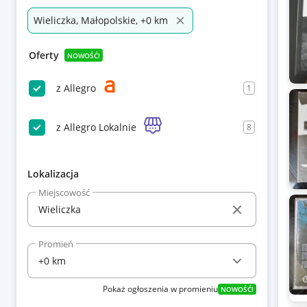
Wieliczka, Małopolskie, +0 km
Oferty
NOWOŚĆ!
z Allegro
1
z Allegro Lokalnie
8
Lokalizacja
Miejscowość
Promień
Pokaż ogłoszenia w promieniu
NOWOŚĆ!