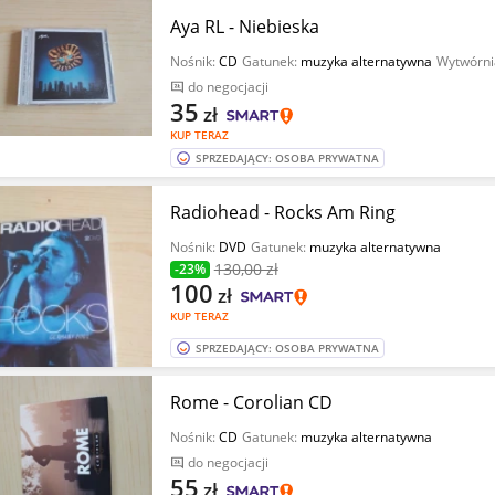
Aya RL - Niebieska
Nośnik:
CD
Gatunek:
muzyka alternatywna
Wytwórni
do negocjacji
35
zł
KUP TERAZ
SPRZEDAJĄCY: OSOBA PRYWATNA
Radiohead - Rocks Am Ring
Nośnik:
DVD
Gatunek:
muzyka alternatywna
130
,00 zł
-23%
100
zł
KUP TERAZ
SPRZEDAJĄCY: OSOBA PRYWATNA
Rome - Corolian CD
Nośnik:
CD
Gatunek:
muzyka alternatywna
do negocjacji
55
zł