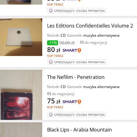
KUP TERAZ
SPRZEDAJĄCY: OSOBA PRYWATNA
Les Editions Confidentielles Volume 2
Nośnik:
CD
Gatunek:
muzyka alternatywna
90
,00 zł
do negocjacji
-11%
80
zł
KUP TERAZ
SPRZEDAJĄCY: OSOBA PRYWATNA
The Nefilim - Penetration
Nośnik:
CD
Gatunek:
muzyka alternatywna
do negocjacji
75
zł
KUP TERAZ
SPRZEDAJĄCY: OSOBA PRYWATNA
Black Lips - Arabia Mountain