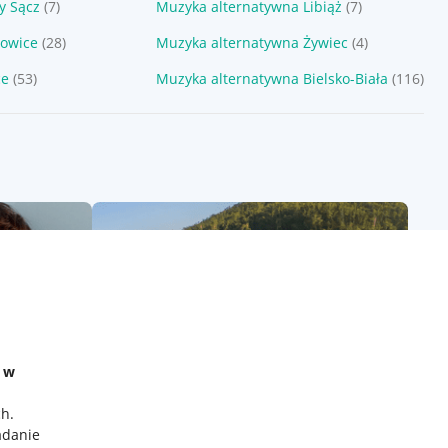
y Sącz
(7)
Muzyka alternatywna Libiąż
(7)
łowice
(28)
Muzyka alternatywna Żywiec
(4)
ce
(53)
Muzyka alternatywna Bielsko-Biała
(116)
e w
ch
.
adanie