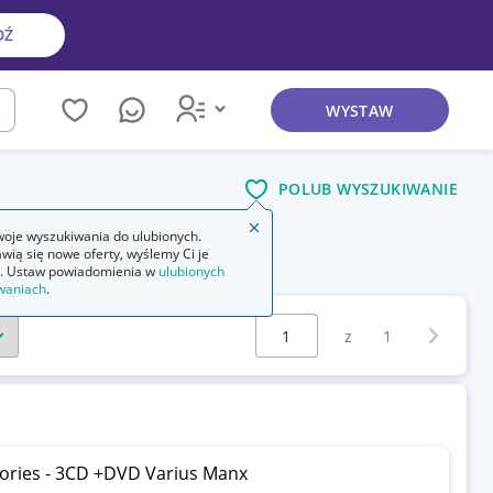
DŹ
WYSTAW
kaj
POLUB WYSZUKIWANIE
Zamknij wskazówkę
oje wyszukiwania do ulubionych.
wią się nowe oferty, wyślemy Ci je
. Ustaw powiadomienia w
ulubionych
waniach
.
Wybierz stronę:
Następna 
z
1
Stories - 3CD +DVD Varius Manx