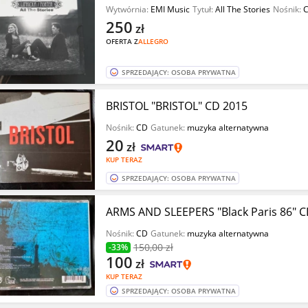
Wytwórnia:
EMI Music
Tytuł:
All The Stories
Nośnik:
250
zł
OFERTA Z
ALLEGRO
SPRZEDAJĄCY: OSOBA PRYWATNA
BRISTOL "BRISTOL" CD 2015
Nośnik:
CD
Gatunek:
muzyka alternatywna
20
zł
KUP TERAZ
SPRZEDAJĄCY: OSOBA PRYWATNA
ARMS AND SLEEPERS "Black Paris 86" C
Nośnik:
CD
Gatunek:
muzyka alternatywna
150
,00 zł
-33%
100
zł
KUP TERAZ
SPRZEDAJĄCY: OSOBA PRYWATNA