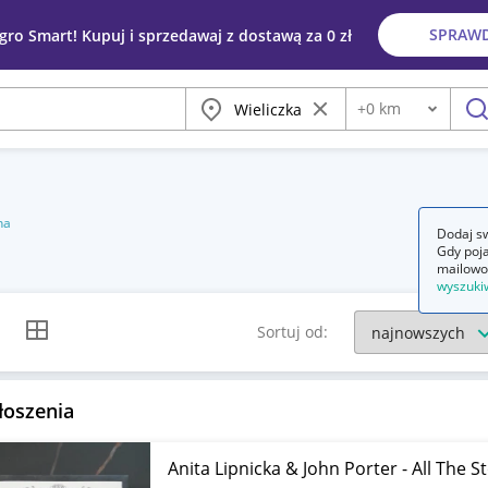
SPRAW
egro Smart! Kupuj i sprzedawaj z dostawą za 0 zł
Miasto
Wyczyść frazę
+
0
km
Odległość
szu
na
Dodaj sw
Gdy poja
mailowo
wyszuki
k listy
Widok siatki
Sortuj od:
łoszenia
Anita Lipnicka & John Porter - All The 