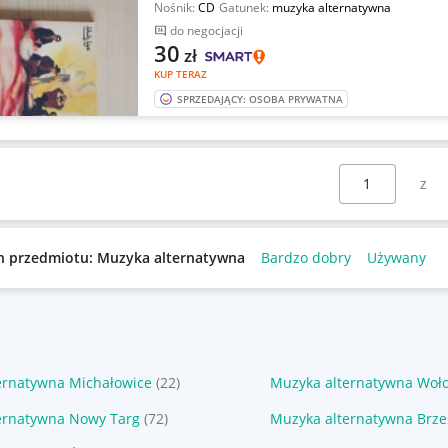
Nośnik:
CD
Gatunek:
muzyka alternatywna
do negocjacji
30
zł
KUP TERAZ
SPRZEDAJĄCY: OSOBA PRYWATNA
Wybierz stronę:
n przedmiotu: Muzyka alternatywna
Bardzo dobry
Używany
ernatywna Michałowice
(22)
Muzyka alternatywna Woł
ernatywna Nowy Targ
(72)
Muzyka alternatywna Brze