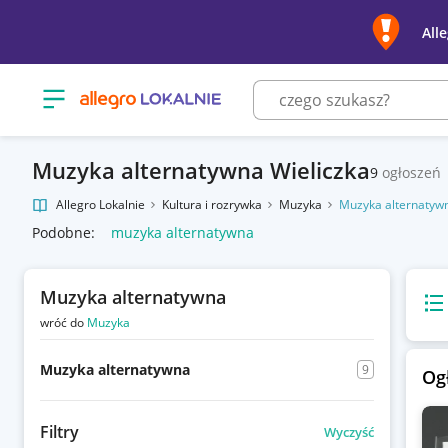
All
Otwórz menu z kategoriami
Muzyka alternatywna Wieliczka
9
ogłoszeń
Allegro Lokalnie
Kultura i rozrywka
Muzyka
Muzyka alternatyw
Podobne:
muzyka alternatywna
Muzyka alternatywna
Wido
wróć do
Muzyka
Muzyka alternatywna
9
Og
Filtry
Wyczyść