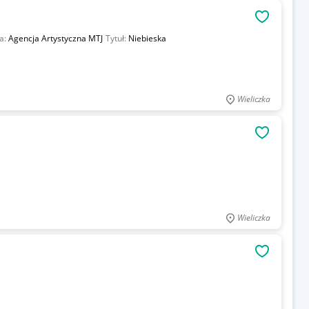
OBSERWU
a:
Agencja Artystyczna MTJ
Tytuł:
Niebieska
Wieliczka
OBSERWU
Wieliczka
OBSERWU