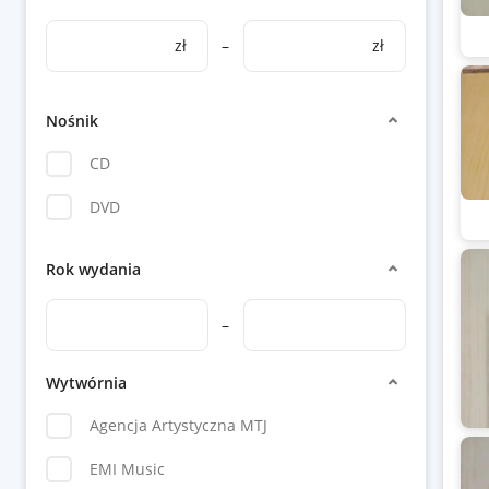
zł
–
zł
Nośnik
CD
DVD
Rok wydania
–
Wytwórnia
Agencja Artystyczna MTJ
EMI Music