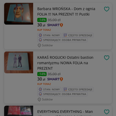
Barbara WROŃSKA - Dom z ognia
OBSE
FOLIA !!! NA PREZENT !!! Pustki
35
,00 zł
-14%
30
zł
KUP TERAZ
STAN: NOWY
CZĘSTO SPRZEDAJE
SPRZEDAJĄCY: OSOBA PRYWATNA
Sobków
KARAŚ ROGUCKI Ostatni bastion
OBSE
romantyzmu NOWA FOLIA na
PREZENT
35
,00 zł
-14%
30
zł
KUP TERAZ
STAN: NOWY
CZĘSTO SPRZEDAJE
SPRZEDAJĄCY: OSOBA PRYWATNA
Sobków
EVERYTHING EVERYTHING - Man
OBSE