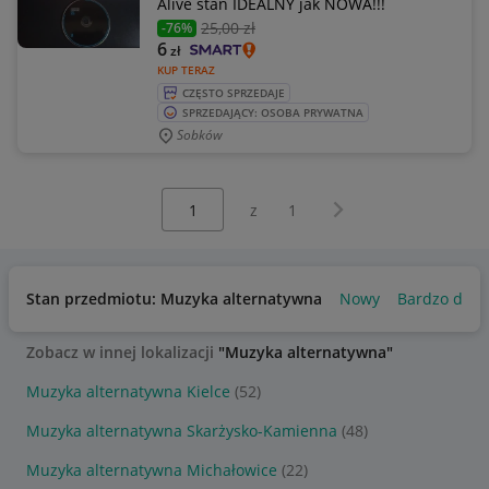
Alive stan IDEALNY jak NOWA!!!
25
,00 zł
-76%
6
zł
KUP TERAZ
CZĘSTO SPRZEDAJE
SPRZEDAJĄCY: OSOBA PRYWATNA
Sobków
Wybierz stronę:
Następna strona
z
1
Stan przedmiotu: Muzyka alternatywna
Nowy
Bardzo dobr
Zobacz w innej lokalizacji
"Muzyka alternatywna"
Muzyka alternatywna Kielce
(52)
Muzyka alternatywna Skarżysko-Kamienna
(48)
Muzyka alternatywna Michałowice
(22)