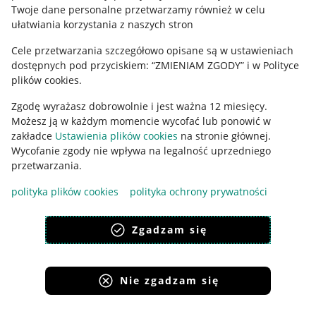
Polityka plików "cookies"
Twoje dane personalne przetwarzamy również w celu
ułatwiania korzystania z naszych stron
Ustawienia plików "cookies"
Cele przetwarzania szczegółowo opisane są w ustawieniach
Udostępnianie lokalizacji
dostępnych pod przyciskiem: “ZMIENIAM ZGODY” i w Polityce
Informacje dla Aktu o Usługach Cyfrowych
plików cookies.
Zgodę wyrażasz dobrowolnie i jest ważna 12 miesięcy.
Pobierz aplikację
Możesz ją w każdym momencie wycofać lub ponowić w
zakładce
Ustawienia plików cookies
na stronie głównej.
Wycofanie zgody nie wpływa na legalność uprzedniego
przetwarzania.
polityka plików cookies
polityka ochrony prywatności
Zgadzam się
Nie zgadzam się
Korzystanie z serwisu oznacza akceptację
regulaminu
.