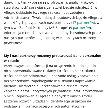
danych (w tym w obszarze profilowania, analiz rynkowych i
statystycznych) sprawiasz, że łatwiej będzie odnaleźć Ci w
Allegro dokładnie to, czego szukasz i potrzebujesz.
Administratorem Twoich danych osobowych będzie Allegro a
w niektórych przypadkach nasi partnerzy (
17
partnerów
), w
tym tzw. “Zaufani Partnerzy IAB Europe” (
9
partnerów
).
Przydatne informacje
Informacja o celach przetwarzania danych osobowych przez
naszych partnerów znajduje się w ich politykach ochrony
prywatności.
Jak to działa
Napisz do nas
My i nasi partnerzy możemy przetwarzać dane personalne
w celach:
Allegro Gadane dla sprzedających
Przechowywanie informacji na urządzeniu lub dostęp do
Allegro Gadane dla kupujących
nich
.
Spersonalizowane reklamy i treści, pomiar reklam i
treści, badanie odbiorców i ulepszanie usług
.
Zapewnienie
Mapa miejscowości
bezpieczeństwa, zapobieganie oszustwom i naprawianie
błędów
.
Dostarczanie i prezentowanie reklam i treści
.
Informacje prawne
Zapisanie decyzji dotyczących prywatności oraz informowanie
o nich
.
Dopasowanie i łączenie danych z innych źródeł
.
Regulamin
Łączenie różnych urządzeń
.
Identyfikacja urządzeń na
podstawie informacji przesyłanych automatycznie
.