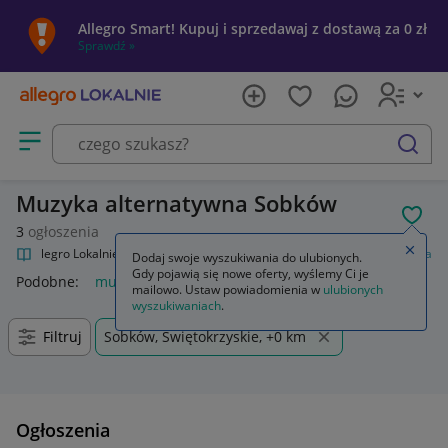
Allegro Smart! Kupuj i sprzedawaj z dostawą za 0 zł
Sprawdź »
Otwórz menu z kategoriami
szukaj
Muzyka alternatywna Sobków
POL
3
ogłoszenia
Zamkn
Allegro Lokalnie
Kultura i rozrywka
Muzyka
Muzyka alternatywna
Dodaj swoje wyszukiwania do ulubionych.
Gdy pojawią się nowe oferty, wyślemy Ci je
Podobne:
muzyka alternatywna
mailowo. Ustaw powiadomienia w
ulubionych
wyszukiwaniach
.
Filtruj
Sobków, Świętokrzyskie, +0 km
Ogłoszenia