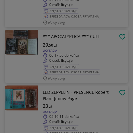
0 osób licytuje
CZĘSTO SPRZEDAJE
SPRZEDAJĄCY: OSOBA PRYWATNA
Nowy Targ
*** APOCALYPTICA *** CULT
OBSE
29
,50
zł
LICYTACJA
06:17:56
do końca
0 osób licytuje
CZĘSTO SPRZEDAJE
SPRZEDAJĄCY: OSOBA PRYWATNA
Nowy Targ
LED ZEPPELIN - PRESENCE Robert
OBSE
Plant Jimmy Page
23
zł
LICYTACJA
05:16:11
do końca
0 osób licytuje
CZĘSTO SPRZEDAJE