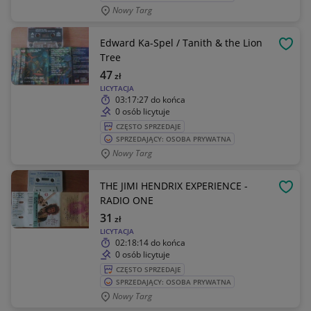
Nowy Targ
Edward Ka-Spel / Tanith & the Lion
OBSE
Tree
47
zł
LICYTACJA
03:17:27
do końca
0 osób licytuje
CZĘSTO SPRZEDAJE
SPRZEDAJĄCY: OSOBA PRYWATNA
Nowy Targ
THE JIMI HENDRIX EXPERIENCE -
OBSE
RADIO ONE
31
zł
LICYTACJA
02:18:14
do końca
0 osób licytuje
CZĘSTO SPRZEDAJE
SPRZEDAJĄCY: OSOBA PRYWATNA
Nowy Targ