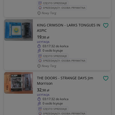
CZĘSTO SPRZEDAJE
SPRZEDAJĄCY: OSOBA PRYWATNA
Nowy Targ
KING CRIMSON - LARKS TONGUES IN
OBSE
ASPIC
19
,50
zł
LICYTACJA
03:17:32
do końca
0 osób licytuje
CZĘSTO SPRZEDAJE
SPRZEDAJĄCY: OSOBA PRYWATNA
Nowy Targ
THE DOORS - STRANGE DAYS Jim
OBSE
Morrison
32
,50
zł
LICYTACJA
03:17:32
do końca
0 osób licytuje
CZĘSTO SPRZEDAJE
SPRZEDAJĄCY: OSOBA PRYWATNA