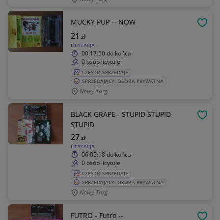
MUCKY PUP -- NOW
OBSE
21
zł
LICYTACJA
00:17:50
do końca
0 osób licytuje
CZĘSTO SPRZEDAJE
SPRZEDAJĄCY: OSOBA PRYWATNA
Nowy Targ
BLACK GRAPE - STUPID STUPID
OBSE
STUPID
27
zł
LICYTACJA
06:05:18
do końca
0 osób licytuje
CZĘSTO SPRZEDAJE
SPRZEDAJĄCY: OSOBA PRYWATNA
Nowy Targ
FUTRO - Futro --