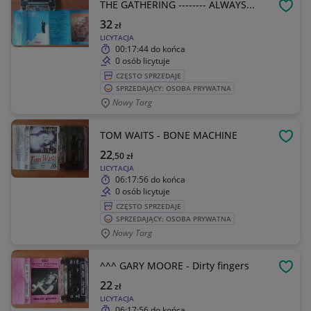
THE GATHERING -------- ALWAYS...
OBSE
32
zł
LICYTACJA
00:17:44
do końca
0 osób licytuje
CZĘSTO SPRZEDAJE
SPRZEDAJĄCY: OSOBA PRYWATNA
Nowy Targ
TOM WAITS - BONE MACHINE
OBSE
22
,50
zł
LICYTACJA
06:17:56
do końca
0 osób licytuje
CZĘSTO SPRZEDAJE
SPRZEDAJĄCY: OSOBA PRYWATNA
Nowy Targ
^^^ GARY MOORE - Dirty fingers
OBSE
22
zł
LICYTACJA
06:17:56
do końca