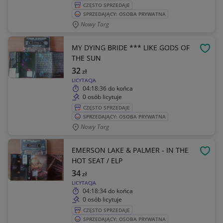
CZĘSTO SPRZEDAJE
SPRZEDAJĄCY: OSOBA PRYWATNA
Nowy Targ
MY DYING BRIDE *** LIKE GODS OF
OBSE
THE SUN
32
zł
LICYTACJA
04:18:36
do końca
0 osób licytuje
CZĘSTO SPRZEDAJE
SPRZEDAJĄCY: OSOBA PRYWATNA
Nowy Targ
EMERSON LAKE & PALMER - IN THE
OBSE
HOT SEAT / ELP
34
zł
LICYTACJA
04:18:34
do końca
0 osób licytuje
CZĘSTO SPRZEDAJE
SPRZEDAJĄCY: OSOBA PRYWATNA