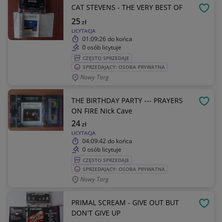
CAT STEVENS - THE VERY BEST OF
OBSE
25
zł
LICYTACJA
01:09:26
do końca
0 osób licytuje
CZĘSTO SPRZEDAJE
SPRZEDAJĄCY: OSOBA PRYWATNA
Nowy Targ
THE BIRTHDAY PARTY --- PRAYERS
OBSE
ON FIRE Nick Cave
24
zł
LICYTACJA
04:09:42
do końca
0 osób licytuje
CZĘSTO SPRZEDAJE
SPRZEDAJĄCY: OSOBA PRYWATNA
Nowy Targ
PRIMAL SCREAM - GIVE OUT BUT
OBSE
DON'T GIVE UP