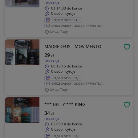
LICYTACJA
01:14:00
do końca
0 osób licytuje
CZĘSTO SPRZEDAJE
SPRZEDAJĄCY: OSOBA PRYWATNA
Nowy Targ
MADREDEUS - MOVIMENTO
OBSE
29
zł
LICYTACJA
06:15:15
do końca
0 osób licytuje
CZĘSTO SPRZEDAJE
SPRZEDAJĄCY: OSOBA PRYWATNA
Nowy Targ
*** BELLY *** KING
OBSE
34
zł
LICYTACJA
02:09:14
do końca
0 osób licytuje
CZĘSTO SPRZEDAJE