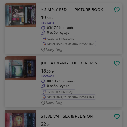
^ SIMPLY RED ---- PICTURE BOOK
OBSE
19
,50
zł
LICYTACJA
05:17:56
do końca
0 osób licytuje
CZĘSTO SPRZEDAJE
SPRZEDAJĄCY: OSOBA PRYWATNA
Nowy Targ
JOE SATRIANI - THE EXTREMIST
OBSE
18
,50
zł
LICYTACJA
00:19:21
do końca
0 osób licytuje
CZĘSTO SPRZEDAJE
SPRZEDAJĄCY: OSOBA PRYWATNA
Nowy Targ
STEVE VAI - SEX & RELIGION
OBSE
22
zł