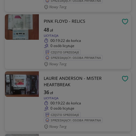
SPRZEDAJĄCY: OSOBA PRYWATNA
Nowy Targ
PINK FLOYD - RELICS
OBSE
48
zł
LICYTACJA
00:19:22
do końca
0 osób licytuje
CZĘSTO SPRZEDAJE
SPRZEDAJĄCY: OSOBA PRYWATNA
Nowy Targ
LAURIE ANDERSON - MISTER
OBSE
HEARTBREAK
36
zł
LICYTACJA
00:19:22
do końca
0 osób licytuje
CZĘSTO SPRZEDAJE
SPRZEDAJĄCY: OSOBA PRYWATNA
Nowy Targ