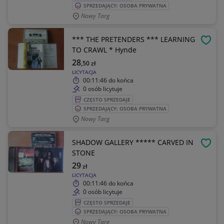
SPRZEDAJĄCY: OSOBA PRYWATNA
Nowy Targ
*** THE PRETENDERS *** LEARNING
OBSE
TO CRAWL * Hynde
28
,50
zł
LICYTACJA
00:11:46
do końca
0 osób licytuje
CZĘSTO SPRZEDAJE
SPRZEDAJĄCY: OSOBA PRYWATNA
Nowy Targ
SHADOW GALLERY ***** CARVED IN
OBSE
STONE
29
zł
LICYTACJA
00:11:46
do końca
0 osób licytuje
CZĘSTO SPRZEDAJE
SPRZEDAJĄCY: OSOBA PRYWATNA
Nowy Targ