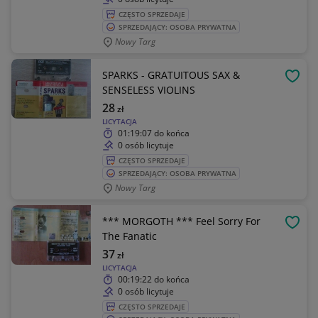
CZĘSTO SPRZEDAJE
SPRZEDAJĄCY: OSOBA PRYWATNA
Nowy Targ
SPARKS - GRATUITOUS SAX &
OBSE
SENSELESS VIOLINS
28
zł
LICYTACJA
01:19:07
do końca
0 osób licytuje
CZĘSTO SPRZEDAJE
SPRZEDAJĄCY: OSOBA PRYWATNA
Nowy Targ
*** MORGOTH *** Feel Sorry For
OBSE
The Fanatic
37
zł
LICYTACJA
00:19:22
do końca
0 osób licytuje
CZĘSTO SPRZEDAJE