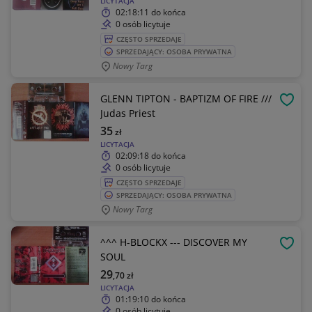
LICYTACJA
02:18:11
do końca
0 osób licytuje
CZĘSTO SPRZEDAJE
SPRZEDAJĄCY: OSOBA PRYWATNA
Nowy Targ
GLENN TIPTON - BAPTIZM OF FIRE ///
OBSE
Judas Priest
35
zł
LICYTACJA
02:09:18
do końca
0 osób licytuje
CZĘSTO SPRZEDAJE
SPRZEDAJĄCY: OSOBA PRYWATNA
Nowy Targ
^^^ H-BLOCKX --- DISCOVER MY
OBSE
SOUL
29
,70
zł
LICYTACJA
01:19:10
do końca
0 osób licytuje