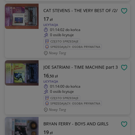
CAT STEVENS - THE VERY BEST OF /2/
OBSE
17
zł
LICYTACJA
01:14:02
do końca
0 osób licytuje
CZĘSTO SPRZEDAJE
SPRZEDAJĄCY: OSOBA PRYWATNA
Nowy Targ
JOE SATRIANI - TIME MACHINE part 3
OBSE
16
,50
zł
LICYTACJA
01:14:00
do końca
0 osób licytuje
CZĘSTO SPRZEDAJE
SPRZEDAJĄCY: OSOBA PRYWATNA
Nowy Targ
BRYAN FERRY - BOYS AND GIRLS
OBSE
19
zł