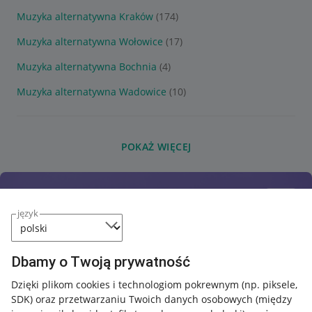
Muzyka alternatywna Kraków
(174)
Muzyka alternatywna Wołowice
(17)
Muzyka alternatywna Bochnia
(4)
Muzyka alternatywna Wadowice
(10)
POKAŻ WIĘCEJ
język
Dbamy o Twoją prywatność
Dzięki plikom cookies i technologiom pokrewnym
(np. piksele,
SDK)
oraz przetwarzaniu Twoich danych osobowych
(między