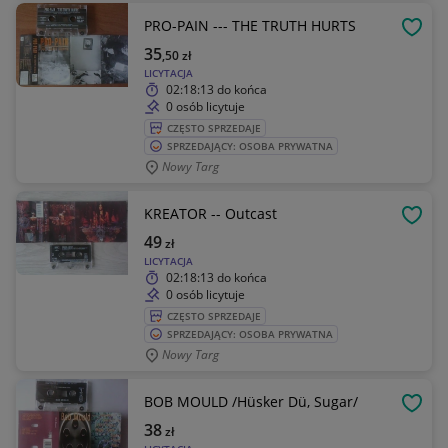
PRO-PAIN --- THE TRUTH HURTS
OBSE
35
,50
zł
LICYTACJA
02:18:13
do końca
0 osób licytuje
CZĘSTO SPRZEDAJE
SPRZEDAJĄCY: OSOBA PRYWATNA
Nowy Targ
KREATOR -- Outcast
OBSE
49
zł
LICYTACJA
02:18:13
do końca
0 osób licytuje
CZĘSTO SPRZEDAJE
SPRZEDAJĄCY: OSOBA PRYWATNA
Nowy Targ
BOB MOULD /Hüsker Dü, Sugar/
OBSE
38
zł