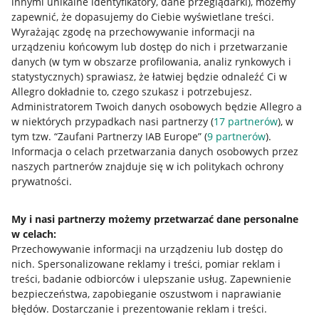
innymi unikalne identyfikatory, dane przeglądarki)
, możemy
zapewnić, że dopasujemy do Ciebie wyświetlane treści.
Wyrażając zgodę na przechowywanie informacji na
urządzeniu końcowym lub dostęp do nich i przetwarzanie
danych (w tym w obszarze profilowania, analiz rynkowych i
statystycznych) sprawiasz, że łatwiej będzie odnaleźć Ci w
Allegro dokładnie to, czego szukasz i potrzebujesz.
Administratorem Twoich danych osobowych będzie Allegro a
w niektórych przypadkach nasi partnerzy (
17
partnerów
), w
tym tzw. “Zaufani Partnerzy IAB Europe” (
9
partnerów
).
Przydatne informacje
Informacja o celach przetwarzania danych osobowych przez
naszych partnerów znajduje się w ich politykach ochrony
prywatności.
Jak to działa
Napisz do nas
My i nasi partnerzy możemy przetwarzać dane personalne
w celach:
Allegro Gadane dla sprzedających
Przechowywanie informacji na urządzeniu lub dostęp do
Allegro Gadane dla kupujących
nich
.
Spersonalizowane reklamy i treści, pomiar reklam i
treści, badanie odbiorców i ulepszanie usług
.
Zapewnienie
Mapa miejscowości
bezpieczeństwa, zapobieganie oszustwom i naprawianie
błędów
.
Dostarczanie i prezentowanie reklam i treści
.
Informacje prawne