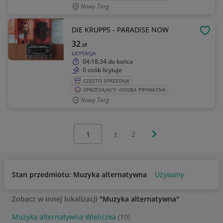
Nowy Targ
DIE KRUPPS - PARADISE NOW
OBSE
32
zł
LICYTACJA
04:18:34
do końca
0 osób licytuje
CZĘSTO SPRZEDAJE
SPRZEDAJĄCY: OSOBA PRYWATNA
Nowy Targ
Wybierz stronę:
Następna strona
z
2
Stan przedmiotu: Muzyka alternatywna
Używany
Zobacz w innej lokalizacji
"Muzyka alternatywna"
Muzyka alternatywna Wieliczka
(10)