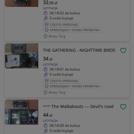
32
,50
zł
LICYTACJA
06:18:02
do końca
0 osób licytuje
CZĘSTO SPRZEDAJE
SPRZEDAJĄCY: OSOBA PRYWATNA
Nowy Targ
THE GATHERING - NIGHTTIME BIRDS
OBSE
34
zł
LICYTACJA
06:18:01
do końca
0 osób licytuje
CZĘSTO SPRZEDAJE
SPRZEDAJĄCY: OSOBA PRYWATNA
Nowy Targ
^^^ The Walkabouts --- Devil's road
OBSE
44
zł
LICYTACJA
06:18:00
do końca
0 osób licytuje