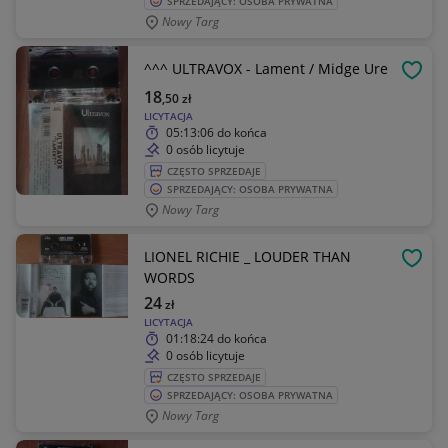
SPRZEDAJĄCY: OSOBA PRYWATNA
Nowy Targ
^^^ ULTRAVOX - Lament / Midge Ure
OBSE
18
,50
zł
LICYTACJA
05:13:06
do końca
0 osób licytuje
CZĘSTO SPRZEDAJE
SPRZEDAJĄCY: OSOBA PRYWATNA
Nowy Targ
LIONEL RICHIE _ LOUDER THAN
OBSE
WORDS
24
zł
LICYTACJA
01:18:24
do końca
0 osób licytuje
CZĘSTO SPRZEDAJE
SPRZEDAJĄCY: OSOBA PRYWATNA
Nowy Targ