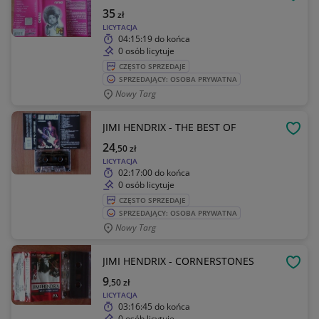
OBSE
35
zł
LICYTACJA
04:15:19
do końca
0 osób licytuje
CZĘSTO SPRZEDAJE
SPRZEDAJĄCY: OSOBA PRYWATNA
Nowy Targ
JIMI HENDRIX - THE BEST OF
OBSE
24
,50
zł
LICYTACJA
02:17:00
do końca
0 osób licytuje
CZĘSTO SPRZEDAJE
SPRZEDAJĄCY: OSOBA PRYWATNA
Nowy Targ
JIMI HENDRIX - CORNERSTONES
OBSE
9
,50
zł
LICYTACJA
03:16:45
do końca
0 osób licytuje