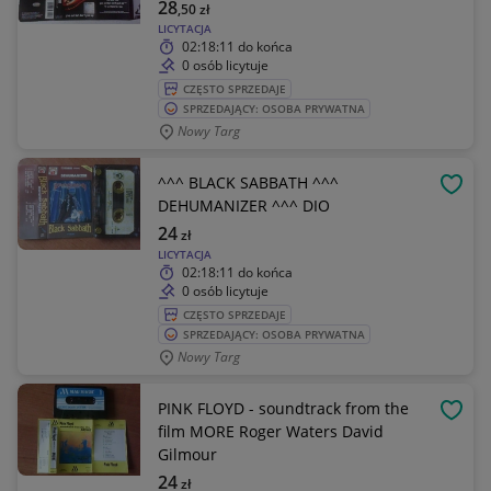
28
,50
zł
LICYTACJA
02:18:11
do końca
0 osób licytuje
CZĘSTO SPRZEDAJE
SPRZEDAJĄCY: OSOBA PRYWATNA
Nowy Targ
^^^ BLACK SABBATH ^^^
OBSE
DEHUMANIZER ^^^ DIO
24
zł
LICYTACJA
02:18:11
do końca
0 osób licytuje
CZĘSTO SPRZEDAJE
SPRZEDAJĄCY: OSOBA PRYWATNA
Nowy Targ
PINK FLOYD - soundtrack from the
OBSE
film MORE Roger Waters David
Gilmour
24
zł