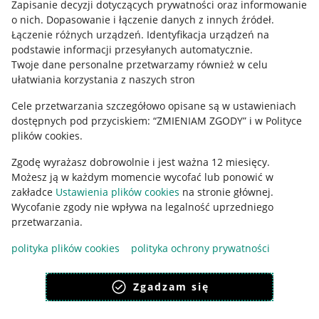
Zapisanie decyzji dotyczących prywatności oraz informowanie
o nich
.
Dopasowanie i łączenie danych z innych źródeł
.
Regulamin
Łączenie różnych urządzeń
.
Identyfikacja urządzeń na
podstawie informacji przesyłanych automatycznie
.
Polityka plików "cookies"
Twoje dane personalne przetwarzamy również w celu
ułatwiania korzystania z naszych stron
Ustawienia plików "cookies"
Cele przetwarzania szczegółowo opisane są w ustawieniach
Udostępnianie lokalizacji
dostępnych pod przyciskiem: “ZMIENIAM ZGODY” i w Polityce
Informacje dla Aktu o Usługach Cyfrowych
plików cookies.
Zgodę wyrażasz dobrowolnie i jest ważna 12 miesięcy.
Pobierz aplikację
Możesz ją w każdym momencie wycofać lub ponowić w
zakładce
Ustawienia plików cookies
na stronie głównej.
Wycofanie zgody nie wpływa na legalność uprzedniego
przetwarzania.
polityka plików cookies
polityka ochrony prywatności
Zgadzam się