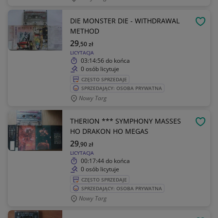
DIE MONSTER DIE - WITHDRAWAL
OBSE
METHOD
29
,50
zł
LICYTACJA
03:14:56
do końca
0 osób licytuje
CZĘSTO SPRZEDAJE
SPRZEDAJĄCY: OSOBA PRYWATNA
Nowy Targ
THERION *** SYMPHONY MASSES
OBSE
HO DRAKON HO MEGAS
29
,90
zł
LICYTACJA
00:17:44
do końca
0 osób licytuje
CZĘSTO SPRZEDAJE
SPRZEDAJĄCY: OSOBA PRYWATNA
Nowy Targ