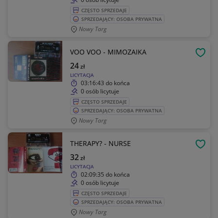
CZĘSTO SPRZEDAJE
SPRZEDAJĄCY: OSOBA PRYWATNA
Nowy Targ
VOO VOO - MIMOZAIKA
OBSE
24
zł
LICYTACJA
03:16:43
do końca
0 osób licytuje
CZĘSTO SPRZEDAJE
SPRZEDAJĄCY: OSOBA PRYWATNA
Nowy Targ
THERAPY? - NURSE
OBSE
32
zł
LICYTACJA
02:09:35
do końca
0 osób licytuje
CZĘSTO SPRZEDAJE
SPRZEDAJĄCY: OSOBA PRYWATNA
Nowy Targ