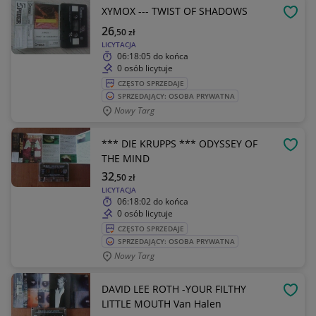
XYMOX --- TWIST OF SHADOWS
OBSE
26
,50
zł
LICYTACJA
06:18:05
do końca
0 osób licytuje
CZĘSTO SPRZEDAJE
SPRZEDAJĄCY: OSOBA PRYWATNA
Nowy Targ
*** DIE KRUPPS *** ODYSSEY OF
OBSE
THE MIND
32
,50
zł
LICYTACJA
06:18:02
do końca
0 osób licytuje
CZĘSTO SPRZEDAJE
SPRZEDAJĄCY: OSOBA PRYWATNA
Nowy Targ
DAVID LEE ROTH -YOUR FILTHY
OBSE
LITTLE MOUTH Van Halen