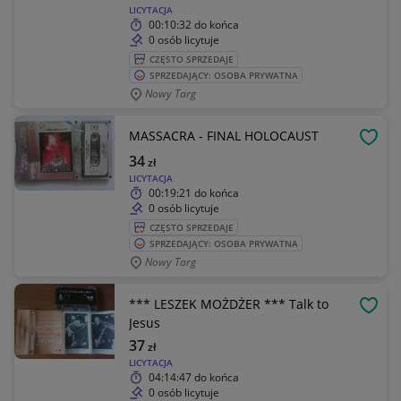
LICYTACJA
00:10:32
do końca
0 osób licytuje
CZĘSTO SPRZEDAJE
SPRZEDAJĄCY: OSOBA PRYWATNA
Nowy Targ
MASSACRA - FINAL HOLOCAUST
OBSE
34
zł
LICYTACJA
00:19:21
do końca
0 osób licytuje
CZĘSTO SPRZEDAJE
SPRZEDAJĄCY: OSOBA PRYWATNA
Nowy Targ
*** LESZEK MOŻDŻER *** Talk to
OBSE
Jesus
37
zł
LICYTACJA
04:14:47
do końca
0 osób licytuje