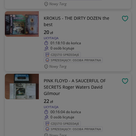
Nowy Targ
KROKUS - THE DIRTY DOZEN the
OBSE
best
20
zł
LICYTACJA
01:18:10
do końca
0 osób licytuje
CZĘSTO SPRZEDAJE
SPRZEDAJĄCY: OSOBA PRYWATNA
Nowy Targ
PINK FLOYD - A SAUCERFUL OF
OBSE
SECRETS Roger Waters David
Gilmour
22
zł
LICYTACJA
00:16:04
do końca
0 osób licytuje
CZĘSTO SPRZEDAJE
SPRZEDAJĄCY: OSOBA PRYWATNA
Nowy Targ