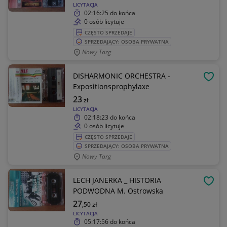
LICYTACJA
02:16:25
do końca
0 osób licytuje
CZĘSTO SPRZEDAJE
SPRZEDAJĄCY: OSOBA PRYWATNA
Nowy Targ
DISHARMONIC ORCHESTRA -
OBSE
Expositionsprophylaxe
23
zł
LICYTACJA
02:18:23
do końca
0 osób licytuje
CZĘSTO SPRZEDAJE
SPRZEDAJĄCY: OSOBA PRYWATNA
Nowy Targ
LECH JANERKA _ HISTORIA
OBSE
PODWODNA M. Ostrowska
27
,50
zł
LICYTACJA
05:17:56
do końca