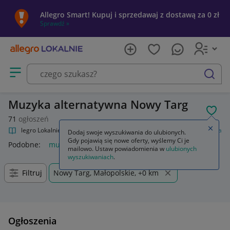
Allegro Smart! Kupuj i sprzedawaj z dostawą za 0 zł
Sprawdź »
Otwórz menu z kategoriami
szukaj
Muzyka alternatywna Nowy Targ
POL
71
ogłoszeń
Zamkn
Allegro Lokalnie
Kultura i rozrywka
Muzyka
Muzyka alternatywna
Dodaj swoje wyszukiwania do ulubionych.
Gdy pojawią się nowe oferty, wyślemy Ci je
Podobne:
muzyka alternatywna
mailowo. Ustaw powiadomienia w
ulubionych
wyszukiwaniach
.
Filtruj
Nowy Targ, Małopolskie, +0 km
Ogłoszenia