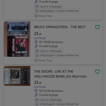
0 osób licytuje
CZĘSTO SPRZEDAJE
SPRZEDAJĄCY: OSOBA PRYWATNA
Nowy Targ
BRUCE SPRINGSTEEN - THE BEST
OBSE
23
zł
LICYTACJA
01:19:00
do końca
0 osób licytuje
CZĘSTO SPRZEDAJE
SPRZEDAJĄCY: OSOBA PRYWATNA
Nowy Targ
THE DOORS -LIVE AT THE
OBSE
HOLLYWOOD BOWL Jim Morrison
23
zł
LICYTACJA
03:16:34
do końca
0 osób licytuje
CZĘSTO SPRZEDAJE
SPRZEDAJĄCY: OSOBA PRYWATNA