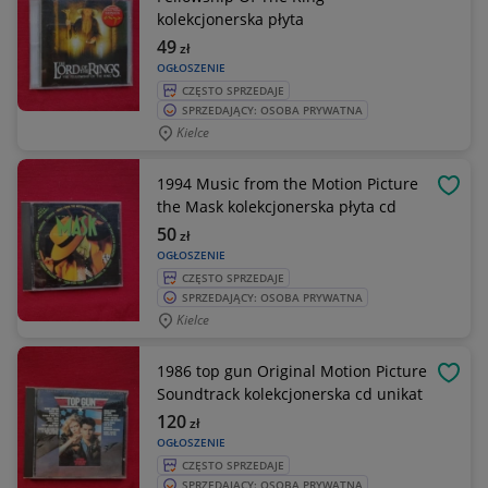
kolekcjonerska płyta
49
zł
OGŁOSZENIE
CZĘSTO SPRZEDAJE
SPRZEDAJĄCY: OSOBA PRYWATNA
Kielce
1994 Music from the Motion Picture
OBSE
the Mask kolekcjonerska płyta cd
50
zł
OGŁOSZENIE
CZĘSTO SPRZEDAJE
SPRZEDAJĄCY: OSOBA PRYWATNA
Kielce
1986 top gun Original Motion Picture
OBSE
Soundtrack kolekcjonerska cd unikat
120
zł
OGŁOSZENIE
CZĘSTO SPRZEDAJE
SPRZEDAJĄCY: OSOBA PRYWATNA