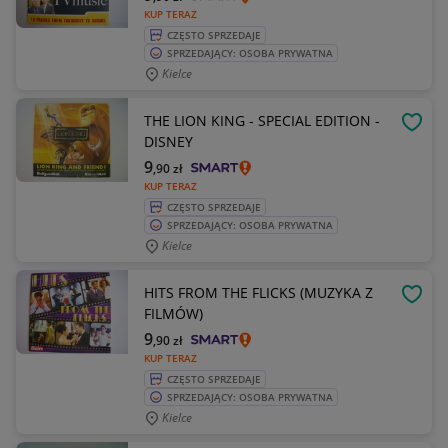
KUP TERAZ
CZĘSTO SPRZEDAJE
SPRZEDAJĄCY: OSOBA PRYWATNA
Kielce
THE LION KING - SPECIAL EDITION -
OBSE
DISNEY
9
,90
zł
KUP TERAZ
CZĘSTO SPRZEDAJE
SPRZEDAJĄCY: OSOBA PRYWATNA
Kielce
HITS FROM THE FLICKS (MUZYKA Z
OBSE
FILMÓW)
9
,90
zł
KUP TERAZ
CZĘSTO SPRZEDAJE
SPRZEDAJĄCY: OSOBA PRYWATNA
Kielce