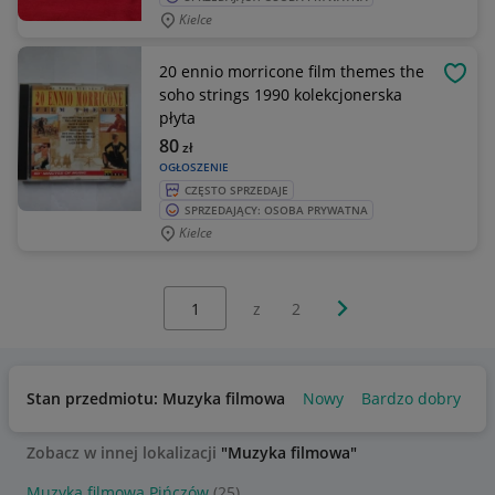
Kielce
20 ennio morricone film themes the
OBSE
soho strings 1990 kolekcjonerska
płyta
80
zł
OGŁOSZENIE
CZĘSTO SPRZEDAJE
SPRZEDAJĄCY: OSOBA PRYWATNA
Kielce
Wybierz stronę:
Następna strona
z
2
Stan przedmiotu: Muzyka filmowa
Nowy
Bardzo dobry
U
Zobacz w innej lokalizacji
"Muzyka filmowa"
Muzyka filmowa Pińczów
(25)