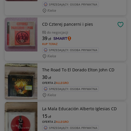
SPRZEDAJĄCY: OSOBA PRYWATNA
Kielce
CD Czterej pancerni i pies
OBSE
do negocjacji
39
zł
KUP TERAZ
SPRZEDAJĄCY: OSOBA PRYWATNA
Kielce
The Road To El Dorado Elton John CD
30
zł
OFERTA Z
ALLEGRO
SPRZEDAJĄCY: OSOBA PRYWATNA
Kielce
La Mala Educación Alberto Iglesias CD
15
zł
OFERTA Z
ALLEGRO
SPRZEDAJĄCY: OSOBA PRYWATNA