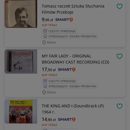
Tomasz raczek Sztuka Słuchania
OBSE
Filmów Przeboje
9
,90
zł
KUP TERAZ
CZĘSTO SPRZEDAJE
SPRZEDAJĄCY: OSOBA PRYWATNA
Kielce
MY FAIR LADY - ORIGINAL
OBSE
BROADWAY CAST RECORDING (CD)
17
,50
zł
KUP TERAZ
CZĘSTO SPRZEDAJE
SPRZEDAJĄCY: OSOBA PRYWATNA
Kielce
THE KING AND I (Soundtrack LP)
OBSE
1964 r.
14
,90
zł
KUP TERAZ