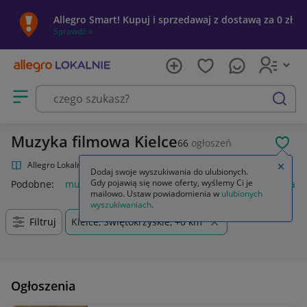
Allegro Smart! Kupuj i sprzedawaj z dostawą za 0 zł
Sprawdź »
Otwórz menu z kategoriami
szukaj
Muzyka filmowa Kielce
66
ogłoszeń
POL
Allegro Lokalnie
Kultura i rozrywka
Muzyka
Muzyka filmowa
Zamkn
Dodaj swoje wyszukiwania do ulubionych.
Gdy pojawią się nowe oferty, wyślemy Ci je
Podobne:
muzyka filmowa
muzyka filmowa winyl
muzyka fi
mailowo. Ustaw powiadomienia w
ulubionych
wyszukiwaniach
.
Filtruj
Kielce, Świętokrzyskie, +0 km
Ogłoszenia