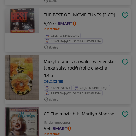
Kielce
THE BEST OF...MOVIE TUNES [2 CD]
OBSE
9
,90
zł
KUP TERAZ
CZĘSTO SPRZEDAJE
SPRZEDAJĄCY: OSOBA PRYWATNA
Kielce
Muzyka taneczna walce wiedeńskie
OBSE
tanga salsy rock'n'rolle cha-cha
18
zł
OGŁOSZENIE
STAN: NOWY
CZĘSTO SPRZEDAJE
SPRZEDAJĄCY: OSOBA PRYWATNA
Kielce
CD The movie hits Marilyn Monroe
OBSE
do negocjacji
9
zł
KUP TERAZ