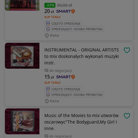
30
,00 zł
-33%
20
zł
KUP TERAZ
CZĘSTO SPRZEDAJE
SPRZEDAJĄCY: OSOBA PRYWATNA
Kielce
INSTRUMENTAL - ORIGINAL ARTISTS
OBSE
to mix doskonałych wykonań muzyki
instr.
do negocjacji
15
zł
KUP TERAZ
CZĘSTO SPRZEDAJE
SPRZEDAJĄCY: OSOBA PRYWATNA
Kielce
Music of the Movies to mix utworów
OBSE
oscarowyc"The Bodyguard,My Girl i
inne.
do negocjacji