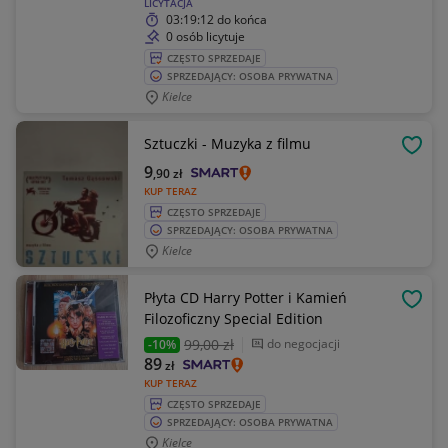
LICYTACJA
03:19:12
do końca
0 osób licytuje
CZĘSTO SPRZEDAJE
SPRZEDAJĄCY: OSOBA PRYWATNA
Kielce
Sztuczki - Muzyka z filmu
OBSE
9
,90
zł
KUP TERAZ
CZĘSTO SPRZEDAJE
SPRZEDAJĄCY: OSOBA PRYWATNA
Kielce
Płyta CD Harry Potter i Kamień
OBSE
Filozoficzny Special Edition
99
,00 zł
do negocjacji
-10%
89
zł
KUP TERAZ
CZĘSTO SPRZEDAJE
SPRZEDAJĄCY: OSOBA PRYWATNA
Kielce