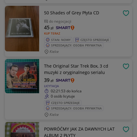
50 Shades of Grey Płyta CD
OBSE
do negocjacji
45
zł
KUP TERAZ
STAN: NOWY
CZĘSTO SPRZEDAJE
SPRZEDAJĄCY: OSOBA PRYWATNA
Kielce
The Original Star Trek Box, 3 cd
OBSE
muzyki z oryginalnego serialu
39
zł
LICYTACJA
02:21:53
do końca
0 osób licytuje
CZĘSTO SPRZEDAJE
SPRZEDAJĄCY: OSOBA PRYWATNA
Kielce
POWRÓĆMY JAK ZA DAWNYCH LAT
OBSE
ALBUM 2 PŁYTY