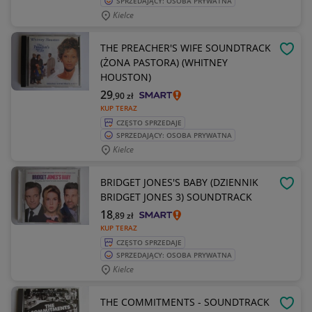
SPRZEDAJĄCY: OSOBA PRYWATNA
Kielce
THE PREACHER'S WIFE SOUNDTRACK
OBSE
(ŻONA PASTORA) (WHITNEY
HOUSTON)
29
,90
zł
KUP TERAZ
CZĘSTO SPRZEDAJE
SPRZEDAJĄCY: OSOBA PRYWATNA
Kielce
BRIDGET JONES'S BABY (DZIENNIK
OBSE
BRIDGET JONES 3) SOUNDTRACK
18
,89
zł
KUP TERAZ
CZĘSTO SPRZEDAJE
SPRZEDAJĄCY: OSOBA PRYWATNA
Kielce
THE COMMITMENTS - SOUNDTRACK
OBSE