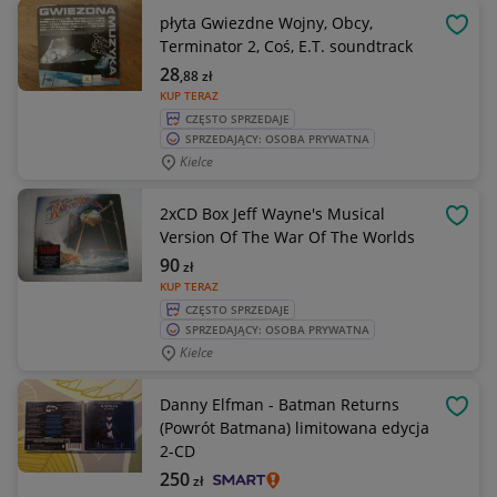
płyta Gwiezdne Wojny, Obcy,
OBSE
Terminator 2, Coś, E.T. soundtrack
28
,88
zł
KUP TERAZ
CZĘSTO SPRZEDAJE
SPRZEDAJĄCY: OSOBA PRYWATNA
Kielce
2xCD Box Jeff Wayne's Musical
OBSE
Version Of The War Of The Worlds
90
zł
KUP TERAZ
CZĘSTO SPRZEDAJE
SPRZEDAJĄCY: OSOBA PRYWATNA
Kielce
Danny Elfman - Batman Returns
OBSE
(Powrót Batmana) limitowana edycja
2-CD
250
zł