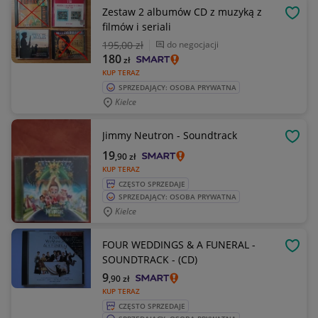
Zestaw 2 albumów CD z muzyką z
OBSE
filmów i seriali
195
,00 zł
do negocjacji
180
zł
KUP TERAZ
SPRZEDAJĄCY: OSOBA PRYWATNA
Kielce
Jimmy Neutron - Soundtrack
OBSE
19
,90
zł
KUP TERAZ
CZĘSTO SPRZEDAJE
SPRZEDAJĄCY: OSOBA PRYWATNA
Kielce
FOUR WEDDINGS & A FUNERAL -
OBSE
SOUNDTRACK - (CD)
9
,90
zł
KUP TERAZ
CZĘSTO SPRZEDAJE