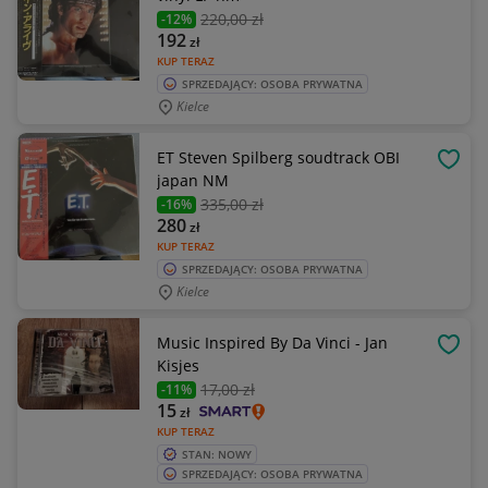
220
,00 zł
-12%
192
zł
KUP TERAZ
SPRZEDAJĄCY: OSOBA PRYWATNA
Kielce
ET Steven Spilberg soudtrack OBI
OBSE
japan NM
335
,00 zł
-16%
280
zł
KUP TERAZ
SPRZEDAJĄCY: OSOBA PRYWATNA
Kielce
Music Inspired By Da Vinci - Jan
OBSE
Kisjes
17
,00 zł
-11%
15
zł
KUP TERAZ
STAN: NOWY
SPRZEDAJĄCY: OSOBA PRYWATNA