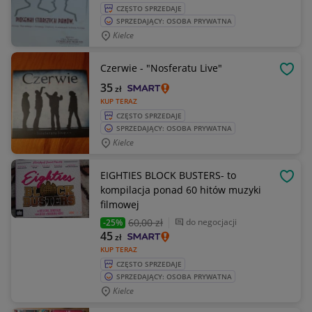
CZĘSTO SPRZEDAJE
SPRZEDAJĄCY: OSOBA PRYWATNA
Kielce
Czerwie - "Nosferatu Live"
OBSE
35
zł
KUP TERAZ
CZĘSTO SPRZEDAJE
SPRZEDAJĄCY: OSOBA PRYWATNA
Kielce
EIGHTIES BLOCK BUSTERS- to
OBSE
kompilacja ponad 60 hitów muzyki
filmowej
60
,00 zł
do negocjacji
-25%
45
zł
KUP TERAZ
CZĘSTO SPRZEDAJE
SPRZEDAJĄCY: OSOBA PRYWATNA
Kielce