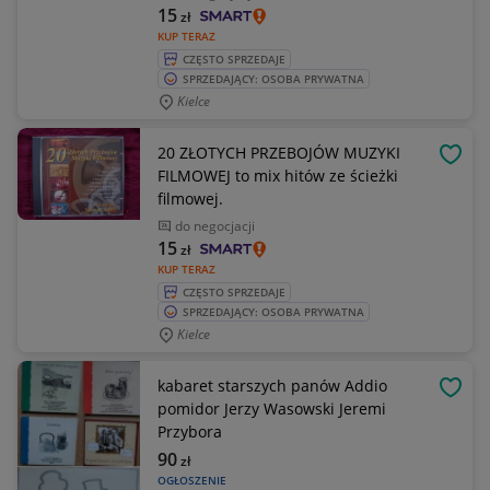
15
zł
KUP TERAZ
CZĘSTO SPRZEDAJE
SPRZEDAJĄCY: OSOBA PRYWATNA
Kielce
20 ZŁOTYCH PRZEBOJÓW MUZYKI
OBSE
FILMOWEJ to mix hitów ze ścieżki
filmowej.
do negocjacji
15
zł
KUP TERAZ
CZĘSTO SPRZEDAJE
SPRZEDAJĄCY: OSOBA PRYWATNA
Kielce
kabaret starszych panów Addio
OBSE
pomidor Jerzy Wasowski Jeremi
Przybora
90
zł
OGŁOSZENIE