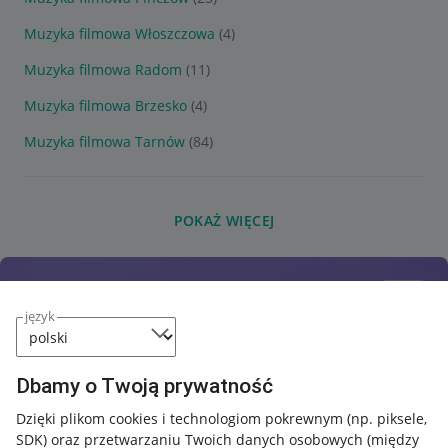
Muzyka filmowa Włoszczowa
(4)
Muzyka filmowa Radom
(11)
Muzyka filmowa Brzesko
(4)
Muzyka filmowa Tarnów
(84)
POKAŻ WIĘCEJ
język
Dbamy o Twoją prywatność
Dzięki plikom cookies i technologiom pokrewnym
(np. piksele,
SDK)
oraz przetwarzaniu Twoich danych osobowych
(między