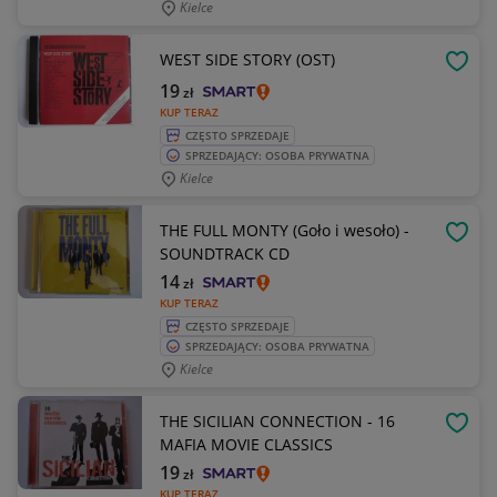
Kielce
WEST SIDE STORY (OST)
OBSE
19
zł
KUP TERAZ
CZĘSTO SPRZEDAJE
SPRZEDAJĄCY: OSOBA PRYWATNA
Kielce
THE FULL MONTY (Goło i wesoło) -
OBSE
SOUNDTRACK CD
14
zł
KUP TERAZ
CZĘSTO SPRZEDAJE
SPRZEDAJĄCY: OSOBA PRYWATNA
Kielce
THE SICILIAN CONNECTION - 16
OBSE
MAFIA MOVIE CLASSICS
19
zł
KUP TERAZ