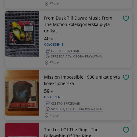
Kielce
From Dusk Till Dawn: Music From
OBSE
The Motion kolekcjonerska płyta
unikat
40
zł
OGŁOSZENIE
CZĘSTO SPRZEDAJE
SPRZEDAJĄCY: OSOBA PRYWATNA
Kielce
Mission Impossible 1996 unikat płyta
OBSE
kolekcjonerska
59
zł
OGŁOSZENIE
CZĘSTO SPRZEDAJE
SPRZEDAJĄCY: OSOBA PRYWATNA
Kielce
The Lord Of The Rings The
OBSE
Fellowship Of The Ring