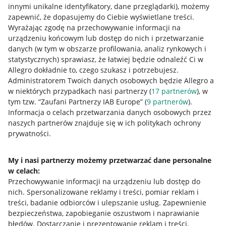
innymi unikalne identyfikatory, dane przeglądarki)
, możemy
zapewnić, że dopasujemy do Ciebie wyświetlane treści.
Wyrażając zgodę na przechowywanie informacji na
urządzeniu końcowym lub dostęp do nich i przetwarzanie
danych (w tym w obszarze profilowania, analiz rynkowych i
statystycznych) sprawiasz, że łatwiej będzie odnaleźć Ci w
Allegro dokładnie to, czego szukasz i potrzebujesz.
Administratorem Twoich danych osobowych będzie Allegro a
w niektórych przypadkach nasi partnerzy (
17
partnerów
), w
tym tzw. “Zaufani Partnerzy IAB Europe” (
9
partnerów
).
Przydatne informacje
Informacja o celach przetwarzania danych osobowych przez
naszych partnerów znajduje się w ich politykach ochrony
prywatności.
Jak to działa
Napisz do nas
My i nasi partnerzy możemy przetwarzać dane personalne
w celach:
Allegro Gadane dla sprzedających
Przechowywanie informacji na urządzeniu lub dostęp do
Allegro Gadane dla kupujących
nich
.
Spersonalizowane reklamy i treści, pomiar reklam i
treści, badanie odbiorców i ulepszanie usług
.
Zapewnienie
Mapa miejscowości
bezpieczeństwa, zapobieganie oszustwom i naprawianie
błędów
.
Dostarczanie i prezentowanie reklam i treści
.