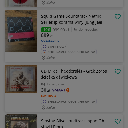
Kielce
Squid Game Soundtrack Netflix
OBSE
Series lp kdrama winyl Jung Jaeil
999
,00 zł
do negocjacji
-10%
899
zł
OGŁOSZENIE
STAN: NOWY
SPRZEDAJĄCY: OSOBA PRYWATNA
Kielce
CD Mikis Theodorakis - Grek Zorba
OBSE
ścieżka dźwiękowa
do negocjacji
30
zł
KUP TERAZ
SPRZEDAJĄCY: OSOBA PRYWATNA
Kielce
Staying Alive soudtrack Japan Obi
OBSE
vinyl LP nm