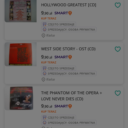
HOLLYWOOD GREATEST [CD]
OBSE
9
,90
zł
KUP TERAZ
CZĘSTO SPRZEDAJE
SPRZEDAJĄCY: OSOBA PRYWATNA
Kielce
WEST SIDE STORY - OST (CD)
OBSE
9
,90
zł
KUP TERAZ
CZĘSTO SPRZEDAJE
SPRZEDAJĄCY: OSOBA PRYWATNA
Kielce
THE PHANTOM OF THE OPERA +
OBSE
LOVE NEVER DIES (CD)
9
,90
zł
KUP TERAZ
CZĘSTO SPRZEDAJE
SPRZEDAJĄCY: OSOBA PRYWATNA