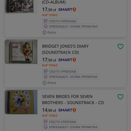
(CD-ALBUM)
17
,50
zł
KUP TERAZ
CZĘSTO SPRZEDAJE
SPRZEDAJĄCY: OSOBA PRYWATNA
Kielce
BRIDGET JONES'S DIARY
OBSE
(SOUNDTRACK CD)
17
,50
zł
KUP TERAZ
CZĘSTO SPRZEDAJE
SPRZEDAJĄCY: OSOBA PRYWATNA
Kielce
SEVEN BRIDES FOR SEVEN
OBSE
BROTHERS - SOUNDTRACK - CD
14
,90
zł
KUP TERAZ
CZĘSTO SPRZEDAJE
SPRZEDAJĄCY: OSOBA PRYWATNA