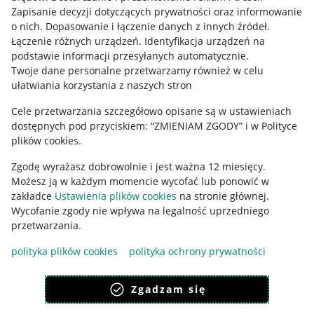
Informacje prawne
Zapisanie decyzji dotyczących prywatności oraz informowanie
o nich
.
Dopasowanie i łączenie danych z innych źródeł
.
Regulamin
Łączenie różnych urządzeń
.
Identyfikacja urządzeń na
podstawie informacji przesyłanych automatycznie
.
Polityka plików "cookies"
Twoje dane personalne przetwarzamy również w celu
ułatwiania korzystania z naszych stron
Ustawienia plików "cookies"
Cele przetwarzania szczegółowo opisane są w ustawieniach
Udostępnianie lokalizacji
dostępnych pod przyciskiem: “ZMIENIAM ZGODY” i w Polityce
Informacje dla Aktu o Usługach Cyfrowych
plików cookies.
Zgodę wyrażasz dobrowolnie i jest ważna 12 miesięcy.
Pobierz aplikację
Możesz ją w każdym momencie wycofać lub ponowić w
zakładce
Ustawienia plików cookies
na stronie głównej.
Wycofanie zgody nie wpływa na legalność uprzedniego
przetwarzania.
polityka plików cookies
polityka ochrony prywatności
Zgadzam się