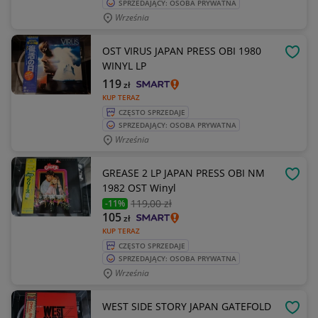
SPRZEDAJĄCY: OSOBA PRYWATNA
Września
OST VIRUS JAPAN PRESS OBI 1980
OBSE
WINYL LP
119
zł
KUP TERAZ
CZĘSTO SPRZEDAJE
SPRZEDAJĄCY: OSOBA PRYWATNA
Września
GREASE 2 LP JAPAN PRESS OBI NM
OBSE
1982 OST Winyl
119
,00 zł
-11%
105
zł
KUP TERAZ
CZĘSTO SPRZEDAJE
SPRZEDAJĄCY: OSOBA PRYWATNA
Września
WEST SIDE STORY JAPAN GATEFOLD
OBSE