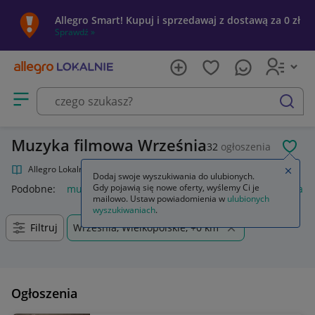
Allegro Smart! Kupuj i sprzedawaj z dostawą za 0 zł
Sprawdź »
Otwórz menu z kategoriami
szukaj
Muzyka filmowa Września
32
ogłoszenia
POL
Allegro Lokalnie
Kultura i rozrywka
Muzyka
Muzyka filmowa
Zamkn
Dodaj swoje wyszukiwania do ulubionych.
Gdy pojawią się nowe oferty, wyślemy Ci je
Podobne:
muzyka filmowa
muzyka filmowa winyl
muzyka fi
mailowo. Ustaw powiadomienia w
ulubionych
wyszukiwaniach
.
Filtruj
Września, Wielkopolskie, +0 km
Ogłoszenia