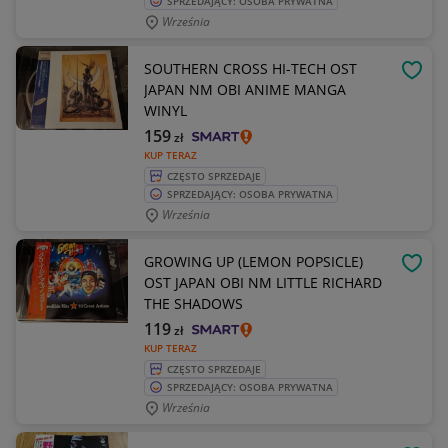
SPRZEDAJĄCY: OSOBA PRYWATNA
Września
SOUTHERN CROSS HI-TECH OST
OBSE
JAPAN NM OBI ANIME MANGA
WINYL
159
zł
KUP TERAZ
CZĘSTO SPRZEDAJE
SPRZEDAJĄCY: OSOBA PRYWATNA
Września
GROWING UP (LEMON POPSICLE)
OBSE
OST JAPAN OBI NM LITTLE RICHARD
THE SHADOWS
119
zł
KUP TERAZ
CZĘSTO SPRZEDAJE
SPRZEDAJĄCY: OSOBA PRYWATNA
Września