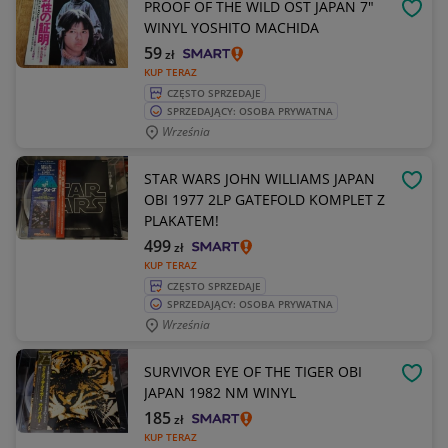
PROOF OF THE WILD OST JAPAN 7"
OBSE
WINYL YOSHITO MACHIDA
59
zł
KUP TERAZ
CZĘSTO SPRZEDAJE
SPRZEDAJĄCY: OSOBA PRYWATNA
Września
STAR WARS JOHN WILLIAMS JAPAN
OBSE
OBI 1977 2LP GATEFOLD KOMPLET Z
PLAKATEM!
499
zł
KUP TERAZ
CZĘSTO SPRZEDAJE
SPRZEDAJĄCY: OSOBA PRYWATNA
Września
SURVIVOR EYE OF THE TIGER OBI
OBSE
JAPAN 1982 NM WINYL
185
zł
KUP TERAZ