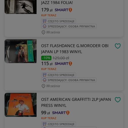
JAZZ 1984 FOLIA!
179
zł
KUP TERAZ
CZĘSTO SPRZEDAJE
SPRZEDAJĄCY: OSOBA PRYWATNA
Września
OST FLASHDANCE G.MORODER OBI
OBSE
JAPAN LP 1983 WINYL
129
,00 zł
-10%
115
zł
KUP TERAZ
CZĘSTO SPRZEDAJE
SPRZEDAJĄCY: OSOBA PRYWATNA
Września
OST AMERICAN GRAFFITTI 2LP JAPAN
OBSE
PRESS WINYL
99
zł
KUP TERAZ
CZĘSTO SPRZEDAJE