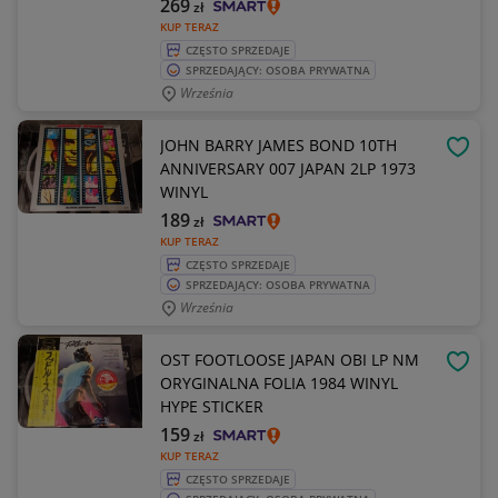
269
zł
KUP TERAZ
CZĘSTO SPRZEDAJE
SPRZEDAJĄCY: OSOBA PRYWATNA
Września
JOHN BARRY JAMES BOND 10TH
OBSE
ANNIVERSARY 007 JAPAN 2LP 1973
WINYL
189
zł
KUP TERAZ
CZĘSTO SPRZEDAJE
SPRZEDAJĄCY: OSOBA PRYWATNA
Września
OST FOOTLOOSE JAPAN OBI LP NM
OBSE
ORYGINALNA FOLIA 1984 WINYL
HYPE STICKER
159
zł
KUP TERAZ
CZĘSTO SPRZEDAJE