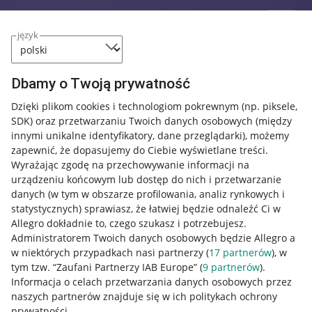
język
Dbamy o Twoją prywatność
Dzięki plikom cookies i technologiom pokrewnym
(np. piksele,
SDK)
oraz przetwarzaniu Twoich danych osobowych
(między
innymi unikalne identyfikatory, dane przeglądarki)
, możemy
zapewnić, że dopasujemy do Ciebie wyświetlane treści.
Wyrażając zgodę na przechowywanie informacji na
urządzeniu końcowym lub dostęp do nich i przetwarzanie
danych (w tym w obszarze profilowania, analiz rynkowych i
statystycznych) sprawiasz, że łatwiej będzie odnaleźć Ci w
Allegro dokładnie to, czego szukasz i potrzebujesz.
Administratorem Twoich danych osobowych będzie Allegro a
w niektórych przypadkach nasi partnerzy (
17
partnerów
), w
tym tzw. “Zaufani Partnerzy IAB Europe” (
9
partnerów
).
Przydatne informacje
Informacja o celach przetwarzania danych osobowych przez
naszych partnerów znajduje się w ich politykach ochrony
prywatności.