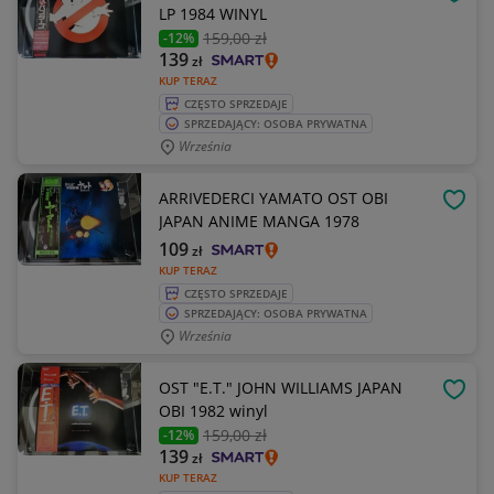
OBSE
LP 1984 WINYL
159
,00 zł
-12%
139
zł
KUP TERAZ
CZĘSTO SPRZEDAJE
SPRZEDAJĄCY: OSOBA PRYWATNA
Września
ARRIVEDERCI YAMATO OST OBI
OBSE
JAPAN ANIME MANGA 1978
109
zł
KUP TERAZ
CZĘSTO SPRZEDAJE
SPRZEDAJĄCY: OSOBA PRYWATNA
Września
OST "E.T." JOHN WILLIAMS JAPAN
OBSE
OBI 1982 winyl
159
,00 zł
-12%
139
zł
KUP TERAZ