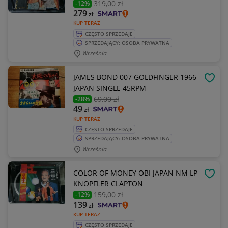
319
,00 zł
-12%
279
zł
KUP TERAZ
CZĘSTO SPRZEDAJE
SPRZEDAJĄCY: OSOBA PRYWATNA
Września
JAMES BOND 007 GOLDFINGER 1966
OBSE
JAPAN SINGLE 45RPM
69
,00 zł
-28%
49
zł
KUP TERAZ
CZĘSTO SPRZEDAJE
SPRZEDAJĄCY: OSOBA PRYWATNA
Września
COLOR OF MONEY OBI JAPAN NM LP
OBSE
KNOPFLER CLAPTON
159
,00 zł
-12%
139
zł
KUP TERAZ
CZĘSTO SPRZEDAJE