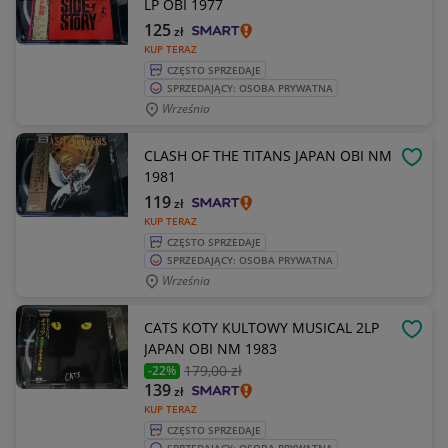
LP OBI 1977
125
zł
KUP TERAZ
CZĘSTO SPRZEDAJE
SPRZEDAJĄCY: OSOBA PRYWATNA
Września
CLASH OF THE TITANS JAPAN OBI NM
OBSE
1981
119
zł
KUP TERAZ
CZĘSTO SPRZEDAJE
SPRZEDAJĄCY: OSOBA PRYWATNA
Września
CATS KOTY KULTOWY MUSICAL 2LP
OBSE
JAPAN OBI NM 1983
179
,00 zł
-22%
139
zł
KUP TERAZ
CZĘSTO SPRZEDAJE