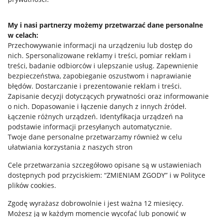
Jak to działa
Napisz do nas
My i nasi partnerzy możemy przetwarzać dane personalne
w celach:
Allegro Gadane dla sprzedających
Przechowywanie informacji na urządzeniu lub dostęp do
Allegro Gadane dla kupujących
nich
.
Spersonalizowane reklamy i treści, pomiar reklam i
treści, badanie odbiorców i ulepszanie usług
.
Zapewnienie
Mapa miejscowości
bezpieczeństwa, zapobieganie oszustwom i naprawianie
błędów
.
Dostarczanie i prezentowanie reklam i treści
.
Informacje prawne
Zapisanie decyzji dotyczących prywatności oraz informowanie
o nich
.
Dopasowanie i łączenie danych z innych źródeł
.
Regulamin
Łączenie różnych urządzeń
.
Identyfikacja urządzeń na
podstawie informacji przesyłanych automatycznie
.
Polityka plików "cookies"
Twoje dane personalne przetwarzamy również w celu
ułatwiania korzystania z naszych stron
Ustawienia plików "cookies"
Cele przetwarzania szczegółowo opisane są w ustawieniach
Udostępnianie lokalizacji
dostępnych pod przyciskiem: “ZMIENIAM ZGODY” i w Polityce
Informacje dla Aktu o Usługach Cyfrowych
plików cookies.
Zgodę wyrażasz dobrowolnie i jest ważna 12 miesięcy.
Pobierz aplikację
Możesz ją w każdym momencie wycofać lub ponowić w