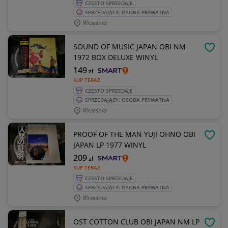
CZĘSTO SPRZEDAJE
SPRZEDAJĄCY: OSOBA PRYWATNA
Września
SOUND OF MUSIC JAPAN OBI NM
OBSE
1972 BOX DELUXE WINYL
149
zł
KUP TERAZ
CZĘSTO SPRZEDAJE
SPRZEDAJĄCY: OSOBA PRYWATNA
Września
PROOF OF THE MAN YUJI OHNO OBI
OBSE
JAPAN LP 1977 WINYL
209
zł
KUP TERAZ
CZĘSTO SPRZEDAJE
SPRZEDAJĄCY: OSOBA PRYWATNA
Września
OST COTTON CLUB OBI JAPAN NM LP
OBSE