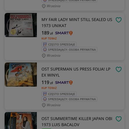
SPRZEDAJĄCY: OSOBA PRYWATNA
Września
MY FAIR LADY MINT STILL SEALED US
OBSE
1973 UNIKAT
189
zł
KUP TERAZ
CZĘSTO SPRZEDAJE
SPRZEDAJĄCY: OSOBA PRYWATNA
Września
OST SUPERMAN US PRESS FOLIA! LP
OBSE
EX WINYL
119
zł
KUP TERAZ
CZĘSTO SPRZEDAJE
SPRZEDAJĄCY: OSOBA PRYWATNA
Września
OST SUMMERTIME KILLER JAPAN OBI
OBSE
1973 LUIS BACALOV