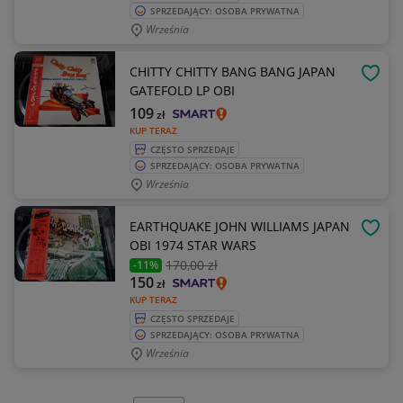
SPRZEDAJĄCY: OSOBA PRYWATNA
Września
CHITTY CHITTY BANG BANG JAPAN
OBSE
GATEFOLD LP OBI
109
zł
KUP TERAZ
CZĘSTO SPRZEDAJE
SPRZEDAJĄCY: OSOBA PRYWATNA
Września
EARTHQUAKE JOHN WILLIAMS JAPAN
OBSE
OBI 1974 STAR WARS
170
,00 zł
-11%
150
zł
KUP TERAZ
CZĘSTO SPRZEDAJE
SPRZEDAJĄCY: OSOBA PRYWATNA
Września