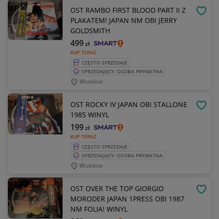
OST RAMBO FIRST BLOOD PART II Z
OBSE
PLAKATEM! JAPAN NM OBI JERRY
GOLDSMITH
499
zł
KUP TERAZ
CZĘSTO SPRZEDAJE
SPRZEDAJĄCY: OSOBA PRYWATNA
Września
OST ROCKY IV JAPAN OBI STALLONE
OBSE
1985 WINYL
199
zł
KUP TERAZ
CZĘSTO SPRZEDAJE
SPRZEDAJĄCY: OSOBA PRYWATNA
Września
OST OVER THE TOP GIORGIO
OBSE
MORODER JAPAN 1PRESS OBI 1987
NM FOLIA! WINYL