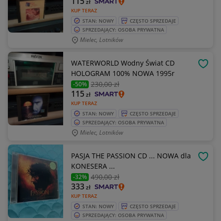
115
zł
KUP TERAZ
STAN: NOWY
CZĘSTO SPRZEDAJE
SPRZEDAJĄCY: OSOBA PRYWATNA
Mielec, Lotników
WATERWORLD Wodny Świat CD
OBSE
HOLOGRAM 100% NOWA 1995r
230
,00 zł
-50%
115
zł
KUP TERAZ
STAN: NOWY
CZĘSTO SPRZEDAJE
SPRZEDAJĄCY: OSOBA PRYWATNA
Mielec, Lotników
PASJA THE PASSION CD ... NOWA dla
OBSE
KONESERA ...
490
,00 zł
-32%
333
zł
KUP TERAZ
STAN: NOWY
CZĘSTO SPRZEDAJE
SPRZEDAJĄCY: OSOBA PRYWATNA