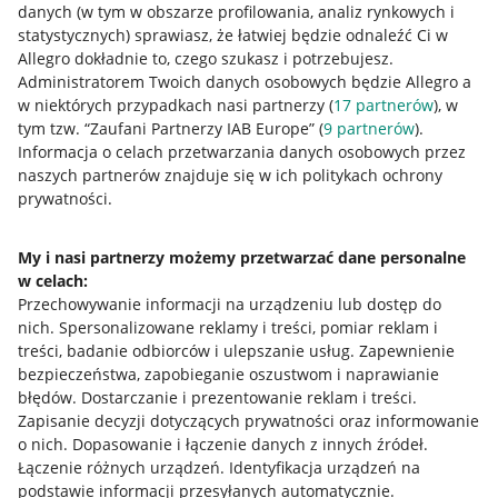
danych (w tym w obszarze profilowania, analiz rynkowych i
statystycznych) sprawiasz, że łatwiej będzie odnaleźć Ci w
Allegro dokładnie to, czego szukasz i potrzebujesz.
Administratorem Twoich danych osobowych będzie Allegro a
w niektórych przypadkach nasi partnerzy (
17
partnerów
), w
tym tzw. “Zaufani Partnerzy IAB Europe” (
9
partnerów
).
Przydatne informacje
Informacja o celach przetwarzania danych osobowych przez
naszych partnerów znajduje się w ich politykach ochrony
prywatności.
Jak to działa
Napisz do nas
My i nasi partnerzy możemy przetwarzać dane personalne
w celach:
Allegro Gadane dla sprzedających
Przechowywanie informacji na urządzeniu lub dostęp do
Allegro Gadane dla kupujących
nich
.
Spersonalizowane reklamy i treści, pomiar reklam i
treści, badanie odbiorców i ulepszanie usług
.
Zapewnienie
Mapa miejscowości
bezpieczeństwa, zapobieganie oszustwom i naprawianie
błędów
.
Dostarczanie i prezentowanie reklam i treści
.
Informacje prawne
Zapisanie decyzji dotyczących prywatności oraz informowanie
o nich
.
Dopasowanie i łączenie danych z innych źródeł
.
Regulamin
Łączenie różnych urządzeń
.
Identyfikacja urządzeń na
podstawie informacji przesyłanych automatycznie
.