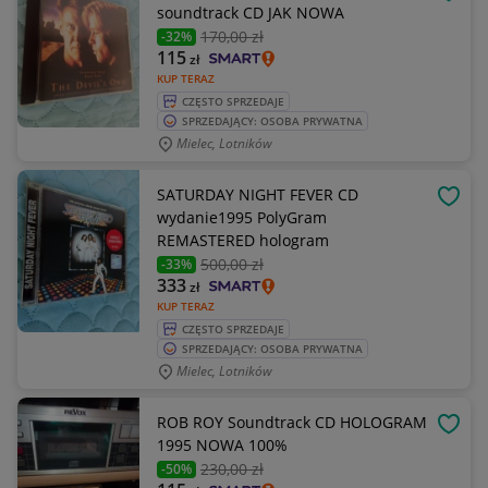
OBSE
soundtrack CD JAK NOWA
170
,00 zł
-32%
115
zł
KUP TERAZ
CZĘSTO SPRZEDAJE
SPRZEDAJĄCY: OSOBA PRYWATNA
Mielec, Lotników
SATURDAY NIGHT FEVER CD
OBSE
wydanie1995 PolyGram
REMASTERED hologram
500
,00 zł
-33%
333
zł
KUP TERAZ
CZĘSTO SPRZEDAJE
SPRZEDAJĄCY: OSOBA PRYWATNA
Mielec, Lotników
ROB ROY Soundtrack CD HOLOGRAM
OBSE
1995 NOWA 100%
230
,00 zł
-50%