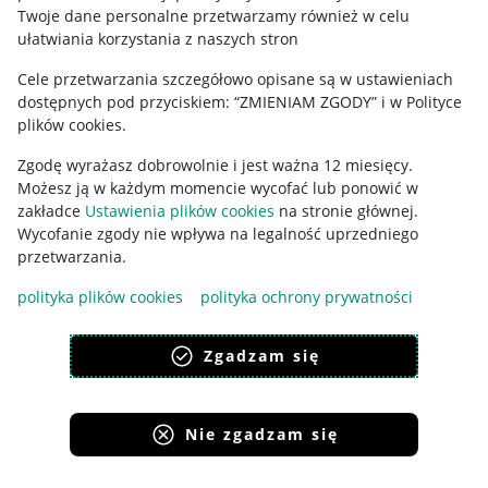
Polityka plików "cookies"
Twoje dane personalne przetwarzamy również w celu
ułatwiania korzystania z naszych stron
Ustawienia plików "cookies"
Cele przetwarzania szczegółowo opisane są w ustawieniach
Udostępnianie lokalizacji
dostępnych pod przyciskiem: “ZMIENIAM ZGODY” i w Polityce
Informacje dla Aktu o Usługach Cyfrowych
plików cookies.
Zgodę wyrażasz dobrowolnie i jest ważna 12 miesięcy.
Pobierz aplikację
Możesz ją w każdym momencie wycofać lub ponowić w
zakładce
Ustawienia plików cookies
na stronie głównej.
Wycofanie zgody nie wpływa na legalność uprzedniego
przetwarzania.
polityka plików cookies
polityka ochrony prywatności
Zgadzam się
Nie zgadzam się
Korzystanie z serwisu oznacza akceptację
regulaminu
.