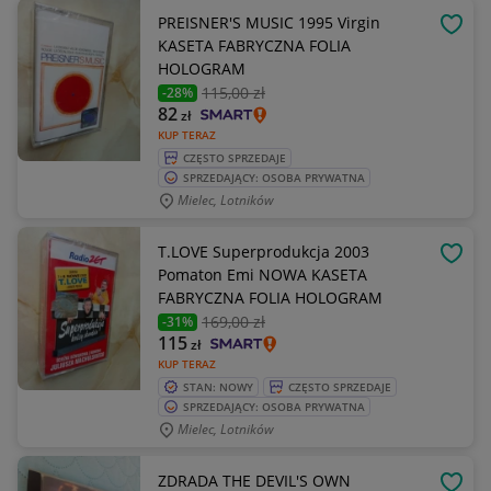
PREISNER'S MUSIC 1995 Virgin
OBSE
KASETA FABRYCZNA FOLIA
HOLOGRAM
115
,00 zł
-28%
82
zł
KUP TERAZ
CZĘSTO SPRZEDAJE
SPRZEDAJĄCY: OSOBA PRYWATNA
Mielec, Lotników
T.LOVE Superprodukcja 2003
OBSE
Pomaton Emi NOWA KASETA
FABRYCZNA FOLIA HOLOGRAM
169
,00 zł
-31%
115
zł
KUP TERAZ
STAN: NOWY
CZĘSTO SPRZEDAJE
SPRZEDAJĄCY: OSOBA PRYWATNA
Mielec, Lotników
ZDRADA THE DEVIL'S OWN