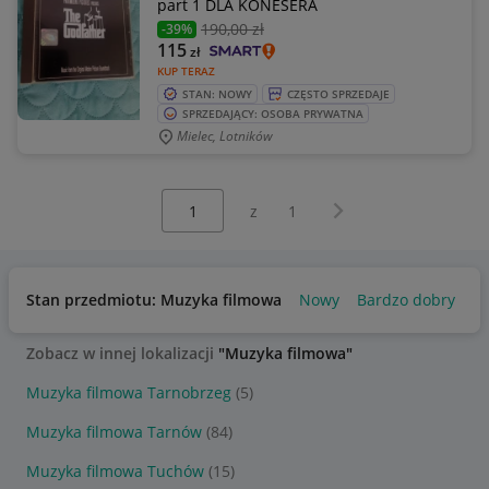
part 1 DLA KONESERA
190
,00 zł
-39%
115
zł
KUP TERAZ
STAN: NOWY
CZĘSTO SPRZEDAJE
SPRZEDAJĄCY: OSOBA PRYWATNA
Mielec, Lotników
Wybierz stronę:
Następna strona
z
1
Stan przedmiotu: Muzyka filmowa
Nowy
Bardzo dobry
Zobacz w innej lokalizacji
"Muzyka filmowa"
Muzyka filmowa Tarnobrzeg
(5)
Muzyka filmowa Tarnów
(84)
Muzyka filmowa Tuchów
(15)