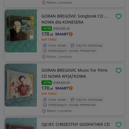
Mielec, Lotników
GORAN BREGOVIC Songbook CD ...
OBSE
NOWA dla KONESERA
290
,00 zł
-41%
170
zł
KUP TERAZ
STAN: NOWY
CZĘSTO SPRZEDAJE
SPRZEDAJĄCY: OSOBA PRYWATNA
Mielec, Lotników
GORAN BREGOVIC Music For Films
OBSE
CD NOWA WYJĄTKOWA
290
,00 zł
-41%
170
zł
KUP TERAZ
STAN: NOWY
CZĘSTO SPRZEDAJE
SPRZEDAJĄCY: OSOBA PRYWATNA
Mielec, Lotników
OJCIEC CHRZESTNY GODFATHER CD
OBSE