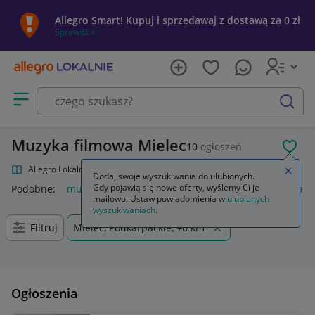
Allegro Smart! Kupuj i sprzedawaj z dostawą za 0 zł
Sprawdź »
Otwórz menu z kategoriami
szukaj
Muzyka filmowa Mielec
10
ogłoszeń
POL
Allegro Lokalnie
Kultura i rozrywka
Muzyka
Muzyka filmowa
Zamkn
Dodaj swoje wyszukiwania do ulubionych.
Gdy pojawią się nowe oferty, wyślemy Ci je
Podobne:
muzyka filmowa
muzyka filmowa winyl
muzyka fi
mailowo. Ustaw powiadomienia w
ulubionych
wyszukiwaniach
.
Filtruj
Mielec, Podkarpackie, +0 km
Ogłoszenia