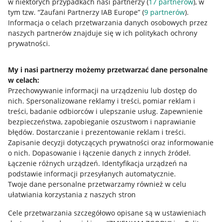
w niektórych przypadkach nasi partnerzy (
17
partnerów
), w
tym tzw. “Zaufani Partnerzy IAB Europe” (
9
partnerów
).
Przydatne informacje
Informacja o celach przetwarzania danych osobowych przez
naszych partnerów znajduje się w ich politykach ochrony
prywatności.
Jak to działa
Napisz do nas
My i nasi partnerzy możemy przetwarzać dane personalne
w celach:
Allegro Gadane dla sprzedających
Przechowywanie informacji na urządzeniu lub dostęp do
Allegro Gadane dla kupujących
nich
.
Spersonalizowane reklamy i treści, pomiar reklam i
treści, badanie odbiorców i ulepszanie usług
.
Zapewnienie
Mapa miejscowości
bezpieczeństwa, zapobieganie oszustwom i naprawianie
błędów
.
Dostarczanie i prezentowanie reklam i treści
.
Informacje prawne
Zapisanie decyzji dotyczących prywatności oraz informowanie
o nich
.
Dopasowanie i łączenie danych z innych źródeł
.
Regulamin
Łączenie różnych urządzeń
.
Identyfikacja urządzeń na
podstawie informacji przesyłanych automatycznie
.
Polityka plików "cookies"
Twoje dane personalne przetwarzamy również w celu
ułatwiania korzystania z naszych stron
Ustawienia plików "cookies"
Cele przetwarzania szczegółowo opisane są w ustawieniach
Udostępnianie lokalizacji