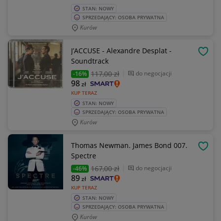
STAN: NOWY
SPRZEDAJĄCY: OSOBA PRYWATNA
Kurów
J’ACCUSE - Alexandre Desplat -
OBSE
Soundtrack
117
,00 zł
do negocjacji
-16%
98
zł
KUP TERAZ
STAN: NOWY
SPRZEDAJĄCY: OSOBA PRYWATNA
Kurów
Thomas Newman. James Bond 007.
OBSE
Spectre
167
,00 zł
do negocjacji
-46%
89
zł
KUP TERAZ
STAN: NOWY
SPRZEDAJĄCY: OSOBA PRYWATNA
Kurów