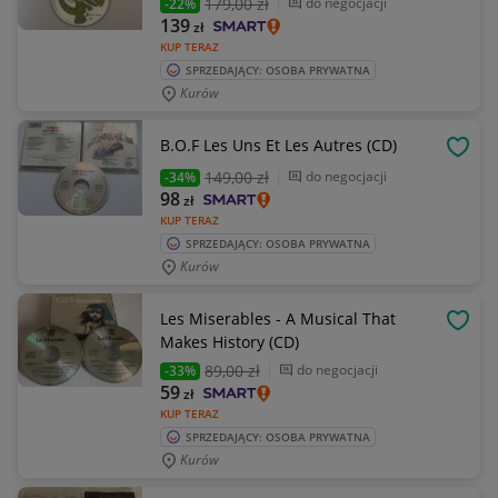
179
,00 zł
do negocjacji
-22%
139
zł
KUP TERAZ
SPRZEDAJĄCY: OSOBA PRYWATNA
Kurów
B.O.F Les Uns Et Les Autres (CD)
OBSE
149
,00 zł
do negocjacji
-34%
98
zł
KUP TERAZ
SPRZEDAJĄCY: OSOBA PRYWATNA
Kurów
Les Miserables - A Musical That
OBSE
Makes History (CD)
89
,00 zł
do negocjacji
-33%
59
zł
KUP TERAZ
SPRZEDAJĄCY: OSOBA PRYWATNA
Kurów