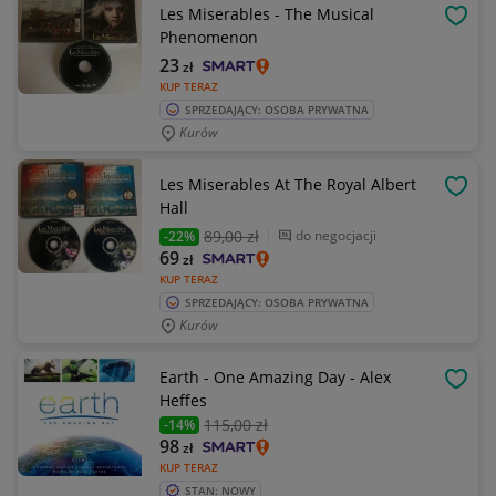
Les Miserables - The Musical
OBSE
Phenomenon
23
zł
KUP TERAZ
SPRZEDAJĄCY: OSOBA PRYWATNA
Kurów
Les Miserables At The Royal Albert
OBSE
Hall
89
,00 zł
do negocjacji
-22%
69
zł
KUP TERAZ
SPRZEDAJĄCY: OSOBA PRYWATNA
Kurów
Earth - One Amazing Day - Alex
OBSE
Heffes
115
,00 zł
-14%
98
zł
KUP TERAZ
STAN: NOWY