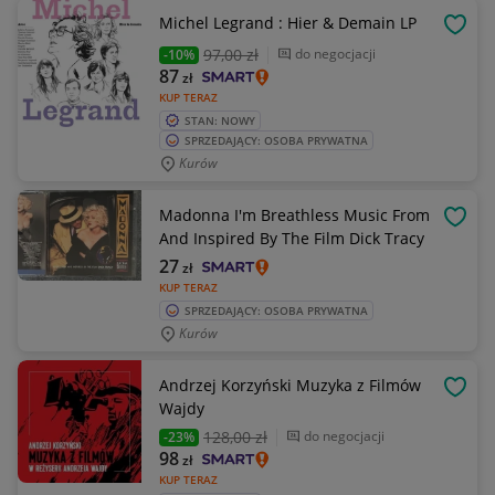
Michel Legrand : Hier & Demain LP
OBSE
97
,00 zł
do negocjacji
-10%
87
zł
KUP TERAZ
STAN: NOWY
SPRZEDAJĄCY: OSOBA PRYWATNA
Kurów
Madonna I'm Breathless Music From
OBSE
And Inspired By The Film Dick Tracy
27
zł
KUP TERAZ
SPRZEDAJĄCY: OSOBA PRYWATNA
Kurów
Andrzej Korzyński Muzyka z Filmów
OBSE
Wajdy
128
,00 zł
do negocjacji
-23%
98
zł
KUP TERAZ