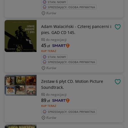
STAN: NOWY
SPRZEDAJĄCY: OSOBA PRYWATNA
Kurów
Adam Walaciński - Czterej pancerni i
OBSE
pies. GAD CD 145.
do negocjacji
45
zł
KUP TERAZ
STAN: NOWY
SPRZEDAJĄCY: OSOBA PRYWATNA
Kurów
Zestaw 6 płyt CD. Motion Picture
OBSE
Soundtrack.
do negocjacji
89
zł
KUP TERAZ
SPRZEDAJĄCY: OSOBA PRYWATNA
Kurów