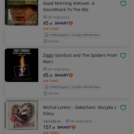
Good Morning Vietnam. A
OBSE
Soundtrack To The 60s
do negocjacji
45
zł
KUP TERAZ
SPRZEDAJĄCY: OSOBA PRYWATNA
Kurów
Ziggy Stardust and The Spiders From
OBSE
Mars
do negocjacji
45
zł
KUP TERAZ
SPRZEDAJĄCY: OSOBA PRYWATNA
Kurów
Michał Lorenc - Zakochani. Muzyka z
OBSE
Filmu
167
,00 zł
do negocjacji
157
zł
KUP TERAZ