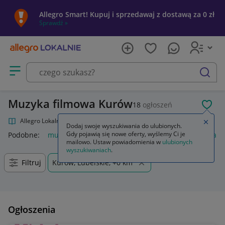
Allegro Smart! Kupuj i sprzedawaj z dostawą za 0 zł
Sprawdź »
Otwórz menu z kategoriami
szukaj
Muzyka filmowa Kurów
18
ogłoszeń
POL
Allegro Lokalnie
Kultura i rozrywka
Muzyka
Muzyka filmowa
Zamkn
Dodaj swoje wyszukiwania do ulubionych.
Gdy pojawią się nowe oferty, wyślemy Ci je
Podobne:
muzyka filmowa
muzyka filmowa winyl
muzyka fi
mailowo. Ustaw powiadomienia w
ulubionych
wyszukiwaniach
.
Filtruj
Kurów, Lubelskie, +0 km
Ogłoszenia