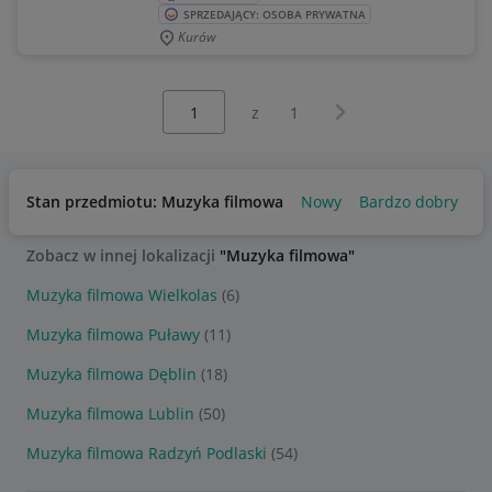
SPRZEDAJĄCY: OSOBA PRYWATNA
Kurów
Wybierz stronę:
Następna strona
z
1
Stan przedmiotu: Muzyka filmowa
Nowy
Bardzo dobry
U
Zobacz w innej lokalizacji
"Muzyka filmowa"
Muzyka filmowa Wielkolas
(6)
Muzyka filmowa Puławy
(11)
Muzyka filmowa Dęblin
(18)
Muzyka filmowa Lublin
(50)
Muzyka filmowa Radzyń Podlaski
(54)