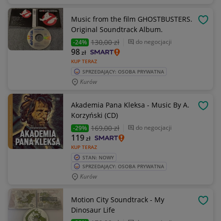
Music from the film GHOSTBUSTERS.
OBSE
Original Soundtrack Album.
130
,00 zł
do negocjacji
-24%
98
zł
KUP TERAZ
SPRZEDAJĄCY: OSOBA PRYWATNA
Kurów
Akademia Pana Kleksa - Music By A.
OBSE
Korzyński (CD)
169
,00 zł
do negocjacji
-29%
119
zł
KUP TERAZ
STAN: NOWY
SPRZEDAJĄCY: OSOBA PRYWATNA
Kurów
Motion City Soundtrack - My
OBSE
Dinosaur Life