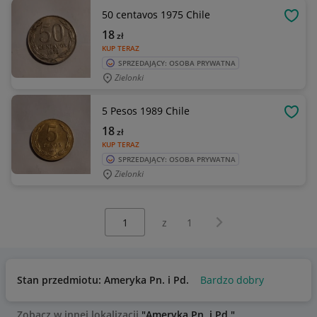
50 centavos 1975 Chile
OBSE
18
zł
KUP TERAZ
SPRZEDAJĄCY: OSOBA PRYWATNA
Zielonki
5 Pesos 1989 Chile
OBSE
18
zł
KUP TERAZ
SPRZEDAJĄCY: OSOBA PRYWATNA
Zielonki
Wybierz stronę:
Następna strona
z
1
Stan przedmiotu: Ameryka Pn. i Pd.
Bardzo dobry
Zobacz w innej lokalizacji
"Ameryka Pn. i Pd."