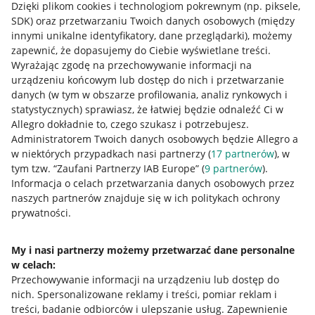
Dzięki plikom cookies i technologiom pokrewnym
(np. piksele,
SDK)
oraz przetwarzaniu Twoich danych osobowych
(między
innymi unikalne identyfikatory, dane przeglądarki)
, możemy
zapewnić, że dopasujemy do Ciebie wyświetlane treści.
Wyrażając zgodę na przechowywanie informacji na
urządzeniu końcowym lub dostęp do nich i przetwarzanie
danych (w tym w obszarze profilowania, analiz rynkowych i
statystycznych) sprawiasz, że łatwiej będzie odnaleźć Ci w
Allegro dokładnie to, czego szukasz i potrzebujesz.
Administratorem Twoich danych osobowych będzie Allegro a
w niektórych przypadkach nasi partnerzy (
17
partnerów
), w
tym tzw. “Zaufani Partnerzy IAB Europe” (
9
partnerów
).
Przydatne informacje
Informacja o celach przetwarzania danych osobowych przez
naszych partnerów znajduje się w ich politykach ochrony
Jak to działa
prywatności.
Napisz do nas
My i nasi partnerzy możemy przetwarzać dane personalne
Allegro Gadane dla sprzedających
w celach:
Przechowywanie informacji na urządzeniu lub dostęp do
Allegro Gadane dla kupujących
nich
.
Spersonalizowane reklamy i treści, pomiar reklam i
treści, badanie odbiorców i ulepszanie usług
.
Zapewnienie
Mapa miejscowości