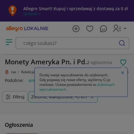
Allegro Smart! Kupuj i sprzedawaj z dostawą za 0 zł
Sprawdź »
Otwórz menu z kategoriami
szukaj
Monety Ameryka Pn. i Pd.
2
ogłoszenia
POL
o Lokalnie
Kolekcje i sztuka
Kolekcje
Numizmatyka
Ameryka Pn. i Pd.
Zamkn
Dodaj swoje wyszukiwania do ulubionych.
Gdy pojawią się nowe oferty, wyślemy Ci je
Podobne:
ameryka pn i pd
mailowo. Ustaw powiadomienia w
ulubionych
wyszukiwaniach
.
Filtruj
Zielonki, Małopolskie, +0 km
Ogłoszenia