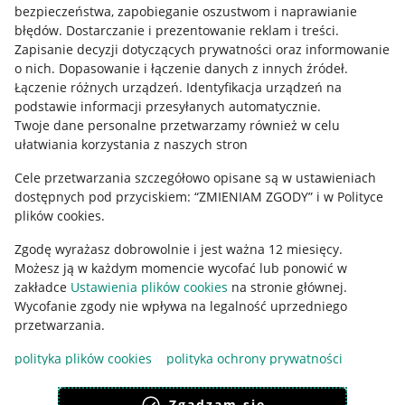
bezpieczeństwa, zapobieganie oszustwom i naprawianie
błędów
.
Dostarczanie i prezentowanie reklam i treści
.
Informacje prawne
Zapisanie decyzji dotyczących prywatności oraz informowanie
o nich
.
Dopasowanie i łączenie danych z innych źródeł
.
Regulamin
Łączenie różnych urządzeń
.
Identyfikacja urządzeń na
podstawie informacji przesyłanych automatycznie
.
Polityka plików "cookies"
Twoje dane personalne przetwarzamy również w celu
ułatwiania korzystania z naszych stron
Ustawienia plików "cookies"
Udostępnianie lokalizacji
Cele przetwarzania szczegółowo opisane są w ustawieniach
dostępnych pod przyciskiem: “ZMIENIAM ZGODY” i w Polityce
Informacje dla Aktu o Usługach Cyfrowych
plików cookies.
Zgodę wyrażasz dobrowolnie i jest ważna 12 miesięcy.
Pobierz aplikację
Możesz ją w każdym momencie wycofać lub ponowić w
zakładce
Ustawienia plików cookies
na stronie głównej.
Wycofanie zgody nie wpływa na legalność uprzedniego
przetwarzania.
polityka plików cookies
polityka ochrony prywatności
Zgadzam się