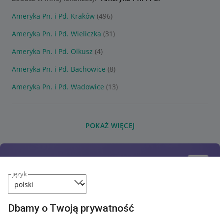
Ameryka Pn. i Pd. Kraków
(496)
Ameryka Pn. i Pd. Wieliczka
(31)
Ameryka Pn. i Pd. Olkusz
(4)
Ameryka Pn. i Pd. Bachowice
(8)
Ameryka Pn. i Pd. Wadowice
(13)
POKAŻ WIĘCEJ
język
Dbamy o Twoją prywatność