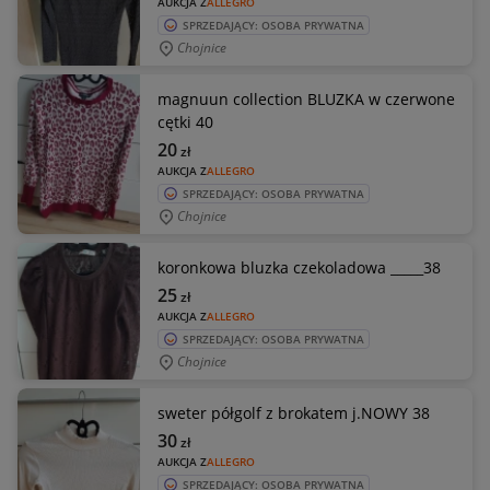
AUKCJA Z
ALLEGRO
SPRZEDAJĄCY: OSOBA PRYWATNA
Chojnice
magnuun collection BLUZKA w czerwone
cętki 40
20
zł
AUKCJA Z
ALLEGRO
SPRZEDAJĄCY: OSOBA PRYWATNA
Chojnice
koronkowa bluzka czekoladowa _____38
25
zł
AUKCJA Z
ALLEGRO
SPRZEDAJĄCY: OSOBA PRYWATNA
Chojnice
sweter półgolf z brokatem j.NOWY 38
30
zł
AUKCJA Z
ALLEGRO
SPRZEDAJĄCY: OSOBA PRYWATNA