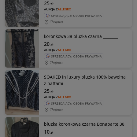
25
zł
AUKCJA Z
ALLEGRO
SPRZEDAJĄCY: OSOBA PRYWATNA
Chojnice
koronkowa 38 bluzka czarna ________
20
zł
AUKCJA Z
ALLEGRO
SPRZEDAJĄCY: OSOBA PRYWATNA
Chojnice
SOAKED in luxury bluzka 100% bawełna
z haftami
25
zł
AUKCJA Z
ALLEGRO
SPRZEDAJĄCY: OSOBA PRYWATNA
Chojnice
bluzka koronkowa czarna Bonaparte 38
10
zł