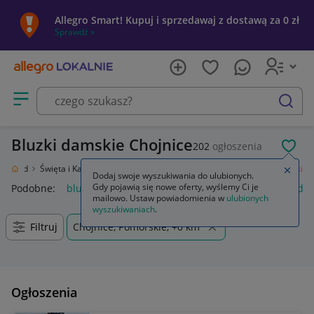
Allegro Smart! Kupuj i sprzedawaj z dostawą za 0 zł
Sprawdź »
Otwórz menu z kategoriami
szukaj
Bluzki damskie Chojnice
202
ogłoszenia
POL
i Ogród
Święta i Karnawał
Nietrafiony prezent
Odzież damska
Bluzki
Zamkn
Dodaj swoje wyszukiwania do ulubionych.
Gdy pojawią się nowe oferty, wyślemy Ci je
Podobne:
bluzka
bluzki damskie
bluzki na ramiączkach da
mailowo. Ustaw powiadomienia w
ulubionych
wyszukiwaniach
.
Filtruj
Chojnice, Pomorskie, +0 km
Ogłoszenia