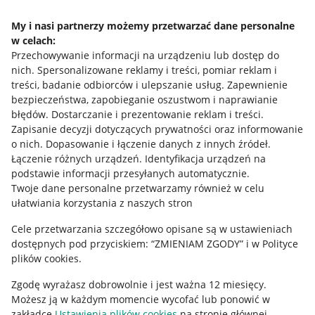
Allegro Gadane dla kupujących
My i nasi partnerzy możemy przetwarzać dane personalne
Mapa miejscowości
w celach:
Przechowywanie informacji na urządzeniu lub dostęp do
Informacje prawne
nich
.
Spersonalizowane reklamy i treści, pomiar reklam i
treści, badanie odbiorców i ulepszanie usług
.
Zapewnienie
bezpieczeństwa, zapobieganie oszustwom i naprawianie
Regulamin
błędów
.
Dostarczanie i prezentowanie reklam i treści
.
Polityka plików "cookies"
Zapisanie decyzji dotyczących prywatności oraz informowanie
o nich
.
Dopasowanie i łączenie danych z innych źródeł
.
Ustawienia plików "cookies"
Łączenie różnych urządzeń
.
Identyfikacja urządzeń na
podstawie informacji przesyłanych automatycznie
.
Udostępnianie lokalizacji
Twoje dane personalne przetwarzamy również w celu
ułatwiania korzystania z naszych stron
Informacje dla Aktu o Usługach Cyfrowych
Cele przetwarzania szczegółowo opisane są w ustawieniach
Pobierz aplikację
dostępnych pod przyciskiem: “ZMIENIAM ZGODY” i w Polityce
plików cookies.
Zgodę wyrażasz dobrowolnie i jest ważna 12 miesięcy.
Możesz ją w każdym momencie wycofać lub ponowić w
zakładce
Ustawienia plików cookies
na stronie głównej.