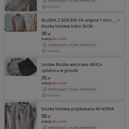
SPRZEDAJĄCY: OSOBA PRYWATNA
Chojnice
BLUZKA Z SERCEM 5% angora !! ecru __ +
bluzka beżowa boho 36/38
30
zł
AUKCJA Z
ALLEGRO
SPRZEDAJĄCY: OSOBA PRYWATNA
Chojnice
zestaw Bluzka welurowa 40/42+
spódnica w groszki
35
zł
AUKCJA Z
ALLEGRO
SPRZEDAJĄCY: OSOBA PRYWATNA
Chojnice
bluzka beżowa prążkowana 40 NOWA
50
zł
AUKCJA Z
ALLEGRO
SPRZEDAJĄCY: OSOBA PRYWATNA