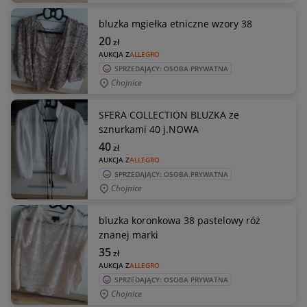
bluzka mgiełka etniczne wzory 38
20
zł
AUKCJA Z
ALLEGRO
SPRZEDAJĄCY: OSOBA PRYWATNA
Chojnice
SFERA COLLECTION BLUZKA ze
sznurkami 40 j.NOWA
40
zł
AUKCJA Z
ALLEGRO
SPRZEDAJĄCY: OSOBA PRYWATNA
Chojnice
bluzka koronkowa 38 pastelowy róż
znanej marki
35
zł
AUKCJA Z
ALLEGRO
SPRZEDAJĄCY: OSOBA PRYWATNA
Chojnice