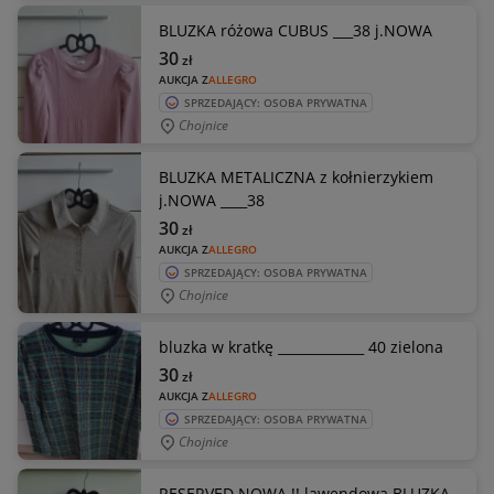
BLUZKA różowa CUBUS ___38 j.NOWA
30
zł
AUKCJA Z
ALLEGRO
SPRZEDAJĄCY: OSOBA PRYWATNA
Chojnice
BLUZKA METALICZNA z kołnierzykiem
j.NOWA ____38
30
zł
AUKCJA Z
ALLEGRO
SPRZEDAJĄCY: OSOBA PRYWATNA
Chojnice
bluzka w kratkę _____________ 40 zielona
30
zł
AUKCJA Z
ALLEGRO
SPRZEDAJĄCY: OSOBA PRYWATNA
Chojnice
RESERVED NOWA !! lawendowa BLUZKA