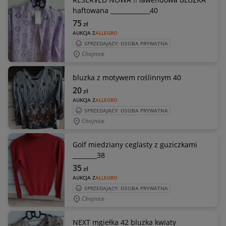
haftowana _____________40
75
zł
AUKCJA Z
ALLEGRO
SPRZEDAJĄCY: OSOBA PRYWATNA
Chojnice
bluzka z motywem roślinnym 40
20
zł
AUKCJA Z
ALLEGRO
SPRZEDAJĄCY: OSOBA PRYWATNA
Chojnice
Golf miedziany ceglasty z guziczkami
________38
35
zł
AUKCJA Z
ALLEGRO
SPRZEDAJĄCY: OSOBA PRYWATNA
Chojnice
NEXT mgiełka 42 bluzka kwiaty