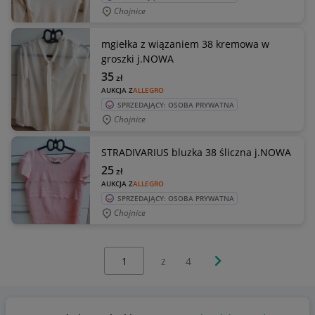
Chojnice
mgiełka z wiązaniem 38 kremowa w
groszki j.NOWA
35
zł
AUKCJA Z
ALLEGRO
SPRZEDAJĄCY: OSOBA PRYWATNA
Chojnice
STRADIVARIUS bluzka 38 śliczna j.NOWA
25
zł
AUKCJA Z
ALLEGRO
SPRZEDAJĄCY: OSOBA PRYWATNA
Chojnice
Wybierz stronę:
Następna strona
z
4