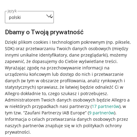
język
Dbamy o Twoją prywatność
Dzięki plikom cookies i technologiom pokrewnym
(np. piksele,
SDK)
oraz przetwarzaniu Twoich danych osobowych
(między
innymi unikalne identyfikatory, dane przeglądarki)
, możemy
zapewnić, że dopasujemy do Ciebie wyświetlane treści.
Wyrażając zgodę na przechowywanie informacji na
urządzeniu końcowym lub dostęp do nich i przetwarzanie
danych (w tym w obszarze profilowania, analiz rynkowych i
statystycznych) sprawiasz, że łatwiej będzie odnaleźć Ci w
Nawigacja
Allegro dokładnie to, czego szukasz i potrzebujesz.
Przydatne informacje
Administratorem Twoich danych osobowych będzie Allegro a
w niektórych przypadkach nasi partnerzy (
17
partnerów
), w
Jak to działa
tym tzw. “Zaufani Partnerzy IAB Europe” (
9
partnerów
).
Informacja o celach przetwarzania danych osobowych przez
Napisz do nas
naszych partnerów znajduje się w ich politykach ochrony
Allegro Gadane dla sprzedających
prywatności.