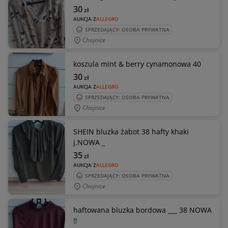
30
zł
AUKCJA Z
ALLEGRO
SPRZEDAJĄCY: OSOBA PRYWATNA
Chojnice
koszula mint & berry cynamonowa 40
30
zł
AUKCJA Z
ALLEGRO
SPRZEDAJĄCY: OSOBA PRYWATNA
Chojnice
SHEIN bluzka żabot 38 hafty khaki
j.NOWA _
35
zł
AUKCJA Z
ALLEGRO
SPRZEDAJĄCY: OSOBA PRYWATNA
Chojnice
haftowana bluzka bordowa ___ 38 NOWA
!!