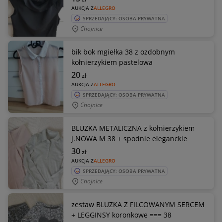
AUKCJA Z
ALLEGRO
SPRZEDAJĄCY: OSOBA PRYWATNA
Chojnice
bik bok mgiełka 38 z ozdobnym
kołnierzykiem pastelowa
20
zł
AUKCJA Z
ALLEGRO
SPRZEDAJĄCY: OSOBA PRYWATNA
Chojnice
BLUZKA METALICZNA z kołnierzykiem
j.NOWA M 38 + spodnie eleganckie
30
zł
AUKCJA Z
ALLEGRO
SPRZEDAJĄCY: OSOBA PRYWATNA
Chojnice
zestaw BLUZKA Z FILCOWANYM SERCEM
+ LEGGINSY koronkowe === 38