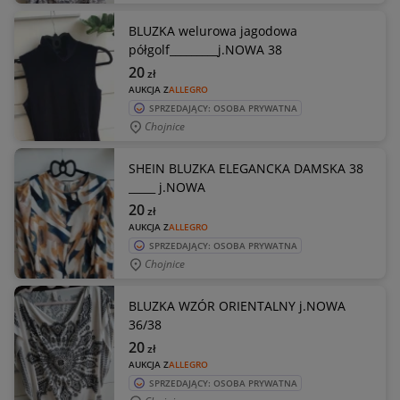
BLUZKA welurowa jagodowa
półgolf_________j.NOWA 38
20
zł
AUKCJA Z
ALLEGRO
SPRZEDAJĄCY: OSOBA PRYWATNA
Chojnice
SHEIN BLUZKA ELEGANCKA DAMSKA 38
_____ j.NOWA
20
zł
AUKCJA Z
ALLEGRO
SPRZEDAJĄCY: OSOBA PRYWATNA
Chojnice
BLUZKA WZÓR ORIENTALNY j.NOWA
36/38
20
zł
AUKCJA Z
ALLEGRO
SPRZEDAJĄCY: OSOBA PRYWATNA