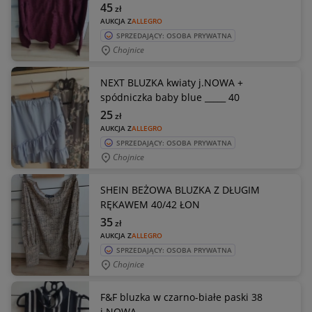
45
zł
AUKCJA Z
ALLEGRO
SPRZEDAJĄCY: OSOBA PRYWATNA
Chojnice
NEXT BLUZKA kwiaty j.NOWA +
spódniczka baby blue _____ 40
25
zł
AUKCJA Z
ALLEGRO
SPRZEDAJĄCY: OSOBA PRYWATNA
Chojnice
SHEIN BEŻOWA BLUZKA Z DŁUGIM
RĘKAWEM 40/42 ŁON
35
zł
AUKCJA Z
ALLEGRO
SPRZEDAJĄCY: OSOBA PRYWATNA
Chojnice
F&F bluzka w czarno-białe paski 38
j.NOWA