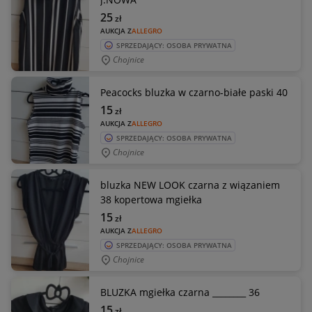
25
zł
AUKCJA Z
ALLEGRO
SPRZEDAJĄCY: OSOBA PRYWATNA
Chojnice
Peacocks bluzka w czarno-białe paski 40
15
zł
AUKCJA Z
ALLEGRO
SPRZEDAJĄCY: OSOBA PRYWATNA
Chojnice
bluzka NEW LOOK czarna z wiązaniem
38 kopertowa mgiełka
15
zł
AUKCJA Z
ALLEGRO
SPRZEDAJĄCY: OSOBA PRYWATNA
Chojnice
BLUZKA mgiełka czarna ________ 36
15
zł