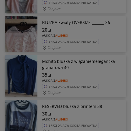
SPRZEDAJĄCY: OSOBA PRYWATNA
Chojnice
BLUZKA kwiaty OVERSIZE _______ 36
20
zł
AUKCJA Z
ALLEGRO
SPRZEDAJĄCY: OSOBA PRYWATNA
Chojnice
Mohito bluzka z wiązaniemelegancka
granatowa 40
35
zł
AUKCJA Z
ALLEGRO
SPRZEDAJĄCY: OSOBA PRYWATNA
Chojnice
RESERVED bluzka z printem 38
30
zł
AUKCJA Z
ALLEGRO
SPRZEDAJĄCY: OSOBA PRYWATNA