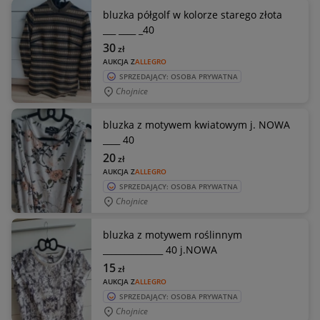
bluzka półgolf w kolorze starego złota
___ ____ _40
30
zł
AUKCJA Z
ALLEGRO
SPRZEDAJĄCY: OSOBA PRYWATNA
Chojnice
bluzka z motywem kwiatowym j. NOWA
____ 40
20
zł
AUKCJA Z
ALLEGRO
SPRZEDAJĄCY: OSOBA PRYWATNA
Chojnice
bluzka z motywem roślinnym
______________ 40 j.NOWA
15
zł
AUKCJA Z
ALLEGRO
SPRZEDAJĄCY: OSOBA PRYWATNA
Chojnice