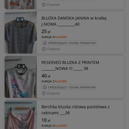
Chojnice
BLUZKA DAMSKA JANINA w kratkę
j.NOWA __________40
25
zł
AUKCJA Z
ALLEGRO
SPRZEDAJĄCY: OSOBA PRYWATNA
Chojnice
RESERVED BLUZKA Z PRINTEM
________NOWA !!! _____ 38
40
zł
AUKCJA Z
ALLEGRO
SPRZEDAJĄCY: OSOBA PRYWATNA
Chojnice
Bershka bluzka różowa pastelowa z
cekinami ___38
10
zł
AUKCJA Z
ALLEGRO