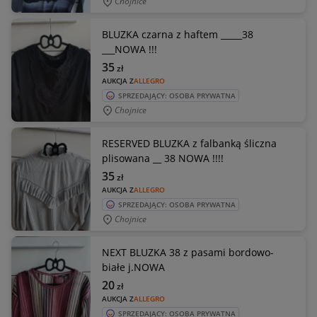
Chojnice
BLUZKA czarna z haftem _____38
___NOWA !!!
35
zł
AUKCJA Z
ALLEGRO
SPRZEDAJĄCY: OSOBA PRYWATNA
Chojnice
RESERVED BLUZKA z falbanką śliczna
plisowana __ 38 NOWA !!!!
35
zł
AUKCJA Z
ALLEGRO
SPRZEDAJĄCY: OSOBA PRYWATNA
Chojnice
NEXT BLUZKA 38 z pasami bordowo-
białe j.NOWA
20
zł
AUKCJA Z
ALLEGRO
SPRZEDAJĄCY: OSOBA PRYWATNA