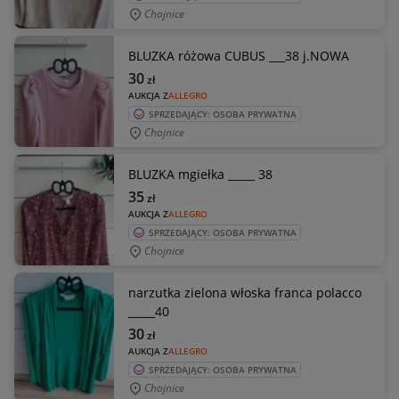
Chojnice
BLUZKA różowa CUBUS ___38 j.NOWA
30
zł
AUKCJA Z
ALLEGRO
SPRZEDAJĄCY: OSOBA PRYWATNA
Chojnice
BLUZKA mgiełka _____ 38
35
zł
AUKCJA Z
ALLEGRO
SPRZEDAJĄCY: OSOBA PRYWATNA
Chojnice
narzutka zielona włoska franca polacco
_____40
30
zł
AUKCJA Z
ALLEGRO
SPRZEDAJĄCY: OSOBA PRYWATNA
Chojnice