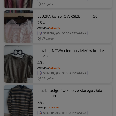
Chojnice
BLUZKA kwiaty OVERSIZE _______ 36
25
zł
AUKCJA Z
ALLEGRO
SPRZEDAJĄCY: OSOBA PRYWATNA
Chojnice
bluzka j.NOWA ciemna zieleń w kratkę
____40
40
zł
AUKCJA Z
ALLEGRO
SPRZEDAJĄCY: OSOBA PRYWATNA
Chojnice
bluzka półgolf w kolorze starego złota
___ ____ _40
35
zł
AUKCJA Z
ALLEGRO
SPRZEDAJĄCY: OSOBA PRYWATNA