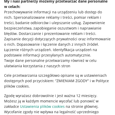
My i nasi partnerzy możemy przetwarzać dane personalne
w celach:
Allegro Gadane dla sprzedających
Przechowywanie informacji na urządzeniu lub dostęp do
Allegro Gadane dla kupujących
nich
.
Spersonalizowane reklamy i treści, pomiar reklam i
treści, badanie odbiorców i ulepszanie usług
.
Zapewnienie
Mapa miejscowości
bezpieczeństwa, zapobieganie oszustwom i naprawianie
błędów
.
Dostarczanie i prezentowanie reklam i treści
.
Informacje prawne
Zapisanie decyzji dotyczących prywatności oraz informowanie
o nich
.
Dopasowanie i łączenie danych z innych źródeł
.
Regulamin
Łączenie różnych urządzeń
.
Identyfikacja urządzeń na
podstawie informacji przesyłanych automatycznie
.
Polityka plików "cookies"
Twoje dane personalne przetwarzamy również w celu
ułatwiania korzystania z naszych stron
Ustawienia plików "cookies"
Cele przetwarzania szczegółowo opisane są w ustawieniach
Udostępnianie lokalizacji
dostępnych pod przyciskiem: “ZMIENIAM ZGODY” i w Polityce
Informacje dla Aktu o Usługach Cyfrowych
plików cookies.
Zgodę wyrażasz dobrowolnie i jest ważna 12 miesięcy.
Pobierz aplikację
Możesz ją w każdym momencie wycofać lub ponowić w
zakładce
Ustawienia plików cookies
na stronie głównej.
Wycofanie zgody nie wpływa na legalność uprzedniego