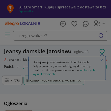
Allegro Smart! Kupuj i sprzedawaj z dostawą za 0 zł
Sprawdź »
Otwórz menu z kategoriami
szukaj
Jeansy damskie Jarosław
41
ogłoszeń
POL
legro Lokalnie
Moda
Odzież, Obuwie, Dodatki
Odzież damska
Jeansy
Zamkn
Dodaj swoje wyszukiwania do ulubionych.
Gdy pojawią się nowe oferty, wyślemy Ci je
Podobne:
jeansy
jeansy damskie
jeansy wendy trendy
je
mailowo. Ustaw powiadomienia w
ulubionych
wyszukiwaniach
.
Filtruj
Jarosław, Podkarpackie, +0 km
Ogłoszenia