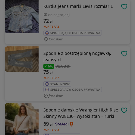
Kurtka jeans marki Levis rozmiar L
OBSE
do negocjacji
72
zł
KUP TERAZ
SPRZEDAJĄCY: OSOBA PRYWATNA
Jarosław
Spodnie z postrzępioną nogawką,
OBSE
jeansy xl
90
,00 zł
-16%
75
zł
KUP TERAZ
STAN: NOWY
SPRZEDAJĄCY: OSOBA PRYWATNA
Jarosław
Spodnie damskie Wrangler High Rise
OBSE
Skinny W28L30– wysoki stan – rurki
69
zł
KUP TERAZ