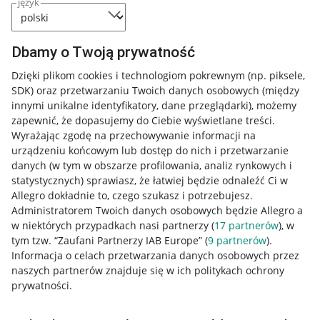
język
Dbamy o Twoją prywatność
Dzięki plikom cookies i technologiom pokrewnym
(np. piksele,
SDK)
oraz przetwarzaniu Twoich danych osobowych
(między
innymi unikalne identyfikatory, dane przeglądarki)
, możemy
zapewnić, że dopasujemy do Ciebie wyświetlane treści.
Wyrażając zgodę na przechowywanie informacji na
urządzeniu końcowym lub dostęp do nich i przetwarzanie
danych (w tym w obszarze profilowania, analiz rynkowych i
statystycznych) sprawiasz, że łatwiej będzie odnaleźć Ci w
Allegro dokładnie to, czego szukasz i potrzebujesz.
Administratorem Twoich danych osobowych będzie Allegro a
w niektórych przypadkach nasi partnerzy (
17
partnerów
), w
tym tzw. “Zaufani Partnerzy IAB Europe” (
9
partnerów
).
Przydatne informacje
Informacja o celach przetwarzania danych osobowych przez
naszych partnerów znajduje się w ich politykach ochrony
prywatności.
Jak to działa
Napisz do nas