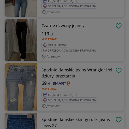
CZĘSTO SPRZEDAJE
SPRZEDAJĄCY: OSOBA PRYWATNA
Jarosław
Czarne dzwony jeansy
OBSE
119
zł
KUP TERAZ
STAN: NOWY
SPRZEDAJĄCY: OSOBA PRYWATNA
Jarosław
Spodnie damskie jeans Wrangler l/xl
OBSE
dziury, przetarcia
69
zł
KUP TERAZ
CZĘSTO SPRZEDAJE
SPRZEDAJĄCY: OSOBA PRYWATNA
Jarosław
Spodnie damskie skinny rurki jeans
OBSE
Levis 27