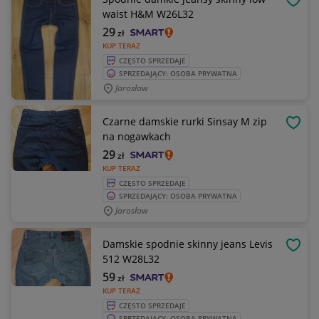
OBSE
waist H&M W26L32
29
zł
KUP TERAZ
CZĘSTO SPRZEDAJE
SPRZEDAJĄCY: OSOBA PRYWATNA
Jarosław
Czarne damskie rurki Sinsay M zip
OBSE
na nogawkach
29
zł
KUP TERAZ
CZĘSTO SPRZEDAJE
SPRZEDAJĄCY: OSOBA PRYWATNA
Jarosław
Damskie spodnie skinny jeans Levis
OBSE
512 W28L32
59
zł
KUP TERAZ
CZĘSTO SPRZEDAJE
SPRZEDAJĄCY: OSOBA PRYWATNA