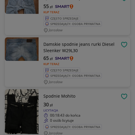
OBSE
55
zł
KUP TERAZ
CZĘSTO SPRZEDAJE
SPRZEDAJĄCY: OSOBA PRYWATNA
Jarosław
Damskie spodnie jeans rurki Diesel
OBSE
Sleenker W29L30
65
zł
KUP TERAZ
CZĘSTO SPRZEDAJE
SPRZEDAJĄCY: OSOBA PRYWATNA
Jarosław
Spodnie Mohito
OBSE
30
zł
LICYTACJA
00:18:43
do końca
0 osób licytuje
SPRZEDAJĄCY: OSOBA PRYWATNA
Jarosław