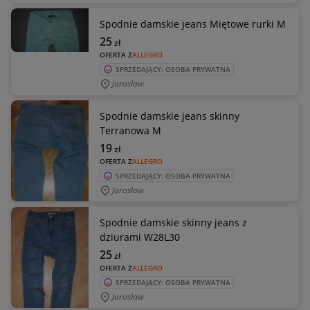
Spodnie damskie jeans Miętowe rurki M
25
zł
OFERTA Z
ALLEGRO
SPRZEDAJĄCY: OSOBA PRYWATNA
Jarosław
Spodnie damskie jeans skinny
Terranowa M
19
zł
OFERTA Z
ALLEGRO
SPRZEDAJĄCY: OSOBA PRYWATNA
Jarosław
Spodnie damskie skinny jeans z
dziurami W28L30
25
zł
OFERTA Z
ALLEGRO
SPRZEDAJĄCY: OSOBA PRYWATNA
Jarosław