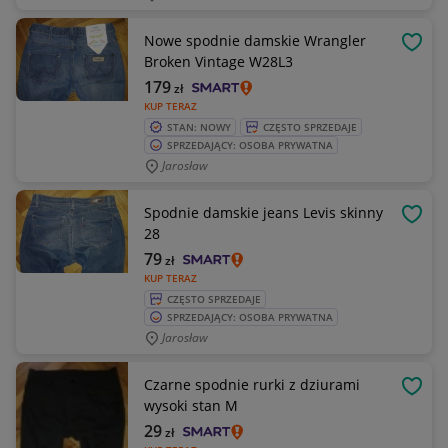
Nowe spodnie damskie Wrangler
OBSE
Broken Vintage W28L3
179
zł
KUP TERAZ
STAN: NOWY
CZĘSTO SPRZEDAJE
SPRZEDAJĄCY: OSOBA PRYWATNA
Jarosław
Spodnie damskie jeans Levis skinny
OBSE
28
79
zł
KUP TERAZ
CZĘSTO SPRZEDAJE
SPRZEDAJĄCY: OSOBA PRYWATNA
Jarosław
Czarne spodnie rurki z dziurami
OBSE
wysoki stan M
29
zł