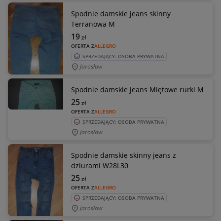
Spodnie damskie jeans skinny
Terranowa M
19
zł
OFERTA Z
ALLEGRO
SPRZEDAJĄCY: OSOBA PRYWATNA
Jarosław
Spodnie damskie jeans Miętowe rurki M
25
zł
OFERTA Z
ALLEGRO
SPRZEDAJĄCY: OSOBA PRYWATNA
Jarosław
Spodnie damskie skinny jeans z
dziurami W28L30
25
zł
OFERTA Z
ALLEGRO
SPRZEDAJĄCY: OSOBA PRYWATNA
Jarosław