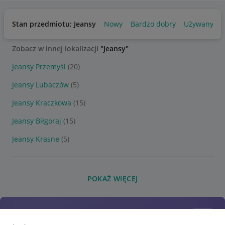
Stan przedmiotu: Jeansy
Nowy
Bardzo dobry
Używany
Zobacz w innej lokalizacji
"Jeansy"
Jeansy Przemyśl
(20)
Jeansy Lubaczów
(5)
Jeansy Kraczkowa
(15)
Jeansy Biłgoraj
(15)
Jeansy Krasne
(5)
POKAŻ WIĘCEJ