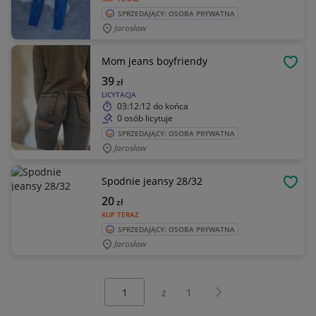
SPRZEDAJĄCY: OSOBA PRYWATNA
Jarosław
Mom jeans boyfriendy
OBSE
39
zł
LICYTACJA
03:12:12
do końca
0 osób licytuje
SPRZEDAJĄCY: OSOBA PRYWATNA
Jarosław
Spodnie jeansy 28/32
OBSE
20
zł
KUP TERAZ
SPRZEDAJĄCY: OSOBA PRYWATNA
Jarosław
Wybierz stronę:
Następna strona
z
1