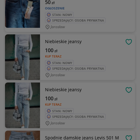
50
zł
OGŁOSZENIE
STAN: NOWY
SPRZEDAJĄCY: OSOBA PRYWATNA
Jarosław
Niebieskie jeansy
OBSE
100
zł
KUP TERAZ
STAN: NOWY
SPRZEDAJĄCY: OSOBA PRYWATNA
Jarosław
Niebieskie jeansy
OBSE
100
zł
KUP TERAZ
STAN: NOWY
SPRZEDAJĄCY: OSOBA PRYWATNA
Jarosław
Spodnie damskie jeans Levis 501 M