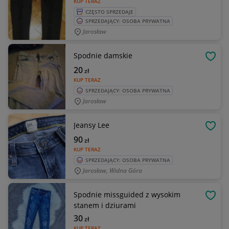
KUP TERAZ
CZĘSTO SPRZEDAJE
SPRZEDAJĄCY: OSOBA PRYWATNA
Jarosław
Spodnie damskie
OBSE
20
zł
KUP TERAZ
SPRZEDAJĄCY: OSOBA PRYWATNA
Jarosław
Jeansy Lee
OBSE
90
zł
KUP TERAZ
SPRZEDAJĄCY: OSOBA PRYWATNA
Jarosław, Widna Góra
Spodnie missguided z wysokim
OBSE
stanem i dziurami
30
zł
KUP TERAZ