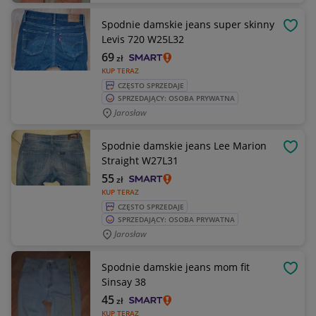
Spodnie damskie jeans super skinny
OBSE
Levis 720 W25L32
69
zł
KUP TERAZ
CZĘSTO SPRZEDAJE
SPRZEDAJĄCY: OSOBA PRYWATNA
Jarosław
Spodnie damskie jeans Lee Marion
OBSE
Straight W27L31
55
zł
KUP TERAZ
CZĘSTO SPRZEDAJE
SPRZEDAJĄCY: OSOBA PRYWATNA
Jarosław
Spodnie damskie jeans mom fit
OBSE
Sinsay 38
45
zł
KUP TERAZ