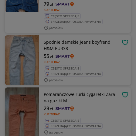
79
zł
KUP TERAZ
CZĘSTO SPRZEDAJE
SPRZEDAJĄCY: OSOBA PRYWATNA
Jarosław
Spodnie damskie jeans boyfrend
OBSE
H&M EUR38
55
zł
KUP TERAZ
CZĘSTO SPRZEDAJE
SPRZEDAJĄCY: OSOBA PRYWATNA
Jarosław
Pomarańczowe rurki cygaretki Zara
OBSE
na guziki M
29
zł
KUP TERAZ
CZĘSTO SPRZEDAJE
SPRZEDAJĄCY: OSOBA PRYWATNA
Jarosław