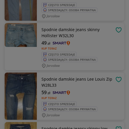
CZĘSTO SPRZEDAJE
SPRZEDAJĄCY: OSOBA PRYWATNA
Jarosław
Spodnie damskie jeans skinny
OBSE
Hollister W32L30
49
zł
KUP TERAZ
CZĘSTO SPRZEDAJE
SPRZEDAJĄCY: OSOBA PRYWATNA
Jarosław
Spodnie damskie jeans Lee Louis Zip
OBSE
W28L33
59
zł
KUP TERAZ
CZĘSTO SPRZEDAJE
SPRZEDAJĄCY: OSOBA PRYWATNA
Jarosław
Spodnie damkie jeansy skinny low