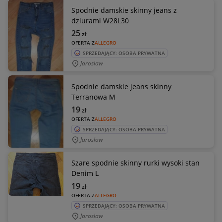
Spodnie damskie skinny jeans z
dziurami W28L30
25
zł
OFERTA Z
ALLEGRO
SPRZEDAJĄCY: OSOBA PRYWATNA
Jarosław
Spodnie damskie jeans skinny
Terranowa M
19
zł
OFERTA Z
ALLEGRO
SPRZEDAJĄCY: OSOBA PRYWATNA
Jarosław
Szare spodnie skinny rurki wysoki stan
Denim L
19
zł
OFERTA Z
ALLEGRO
SPRZEDAJĄCY: OSOBA PRYWATNA
Jarosław