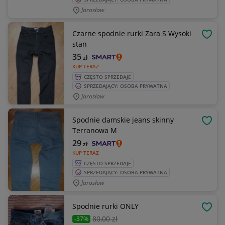
Jarosław
Czarne spodnie rurki Zara S Wysoki
OBSE
stan
35
zł
KUP TERAZ
CZĘSTO SPRZEDAJE
SPRZEDAJĄCY: OSOBA PRYWATNA
Jarosław
Spodnie damskie jeans skinny
OBSE
Terranowa M
29
zł
KUP TERAZ
CZĘSTO SPRZEDAJE
SPRZEDAJĄCY: OSOBA PRYWATNA
Jarosław
Spodnie rurki ONLY
OBSE
80
,00 zł
-37%