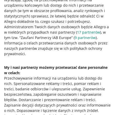
urządzeniu końcowym lub dostęp do nich i przetwarzanie
danych (w tym w obszarze profilowania, analiz rynkowych i
statystycznych) sprawiasz, że łatwiej będzie odnaleźć Ci w
Allegro dokładnie to, czego szukasz i potrzebujesz.
Administratorem Twoich danych osobowych będzie Allegro a
w niektórych przypadkach nasi partnerzy (
17
partnerów
), w
tym tzw. “Zaufani Partnerzy IAB Europe” (
9
partnerów
).
Przydatne informacje
Informacja o celach przetwarzania danych osobowych przez
naszych partnerów znajduje się w ich politykach ochrony
prywatności.
Jak to działa
Napisz do nas
My i nasi partnerzy możemy przetwarzać dane personalne
w celach:
Allegro Gadane dla sprzedających
Przechowywanie informacji na urządzeniu lub dostęp do
Allegro Gadane dla kupujących
nich
.
Spersonalizowane reklamy i treści, pomiar reklam i
treści, badanie odbiorców i ulepszanie usług
.
Zapewnienie
Mapa miejscowości
bezpieczeństwa, zapobieganie oszustwom i naprawianie
błędów
.
Dostarczanie i prezentowanie reklam i treści
.
Informacje prawne
Zapisanie decyzji dotyczących prywatności oraz informowanie
o nich
.
Dopasowanie i łączenie danych z innych źródeł
.
Regulamin