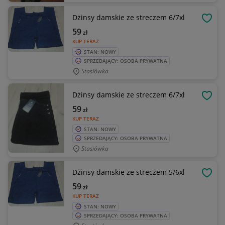
Dżinsy damskie ze streczem 6/7xl
OBSE
59
zł
KUP TERAZ
STAN: NOWY
SPRZEDAJĄCY: OSOBA PRYWATNA
Stasiówka
Dżinsy damskie ze streczem 6/7xl
OBSE
59
zł
KUP TERAZ
STAN: NOWY
SPRZEDAJĄCY: OSOBA PRYWATNA
Stasiówka
Dżinsy damskie ze streczem 5/6xl
OBSE
59
zł
KUP TERAZ
STAN: NOWY
SPRZEDAJĄCY: OSOBA PRYWATNA