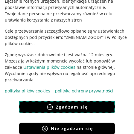
Łączenie różnych urządzeń
.
Identyfikacja urządzeń na
podstawie informacji przesyłanych automatycznie
.
Polityka plików "cookies"
Twoje dane personalne przetwarzamy również w celu
ułatwiania korzystania z naszych stron
Ustawienia plików "cookies"
Cele przetwarzania szczegółowo opisane są w ustawieniach
Udostępnianie lokalizacji
dostępnych pod przyciskiem: “ZMIENIAM ZGODY” i w Polityce
Informacje dla Aktu o Usługach Cyfrowych
plików cookies.
Zgodę wyrażasz dobrowolnie i jest ważna 12 miesięcy.
Pobierz aplikację
Możesz ją w każdym momencie wycofać lub ponowić w
zakładce
Ustawienia plików cookies
na stronie głównej.
Wycofanie zgody nie wpływa na legalność uprzedniego
przetwarzania.
polityka plików cookies
polityka ochrony prywatności
Zgadzam się
Nie zgadzam się
Korzystanie z serwisu oznacza akceptację
regulaminu
.