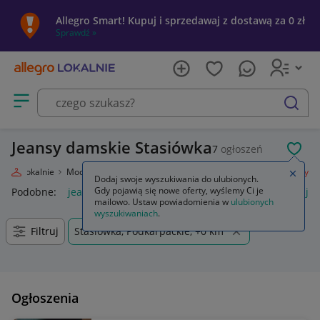
Allegro Smart! Kupuj i sprzedawaj z dostawą za 0 zł
Sprawdź »
Otwórz menu z kategoriami
szukaj
Jeansy damskie Stasiówka
7
ogłoszeń
POL
legro Lokalnie
Moda
Odzież, Obuwie, Dodatki
Odzież damska
Jeansy
Zamkn
Dodaj swoje wyszukiwania do ulubionych.
Gdy pojawią się nowe oferty, wyślemy Ci je
Podobne:
jeansy
jeansy damskie
jeansy wendy trendy
je
mailowo. Ustaw powiadomienia w
ulubionych
wyszukiwaniach
.
Filtruj
Stasiówka, Podkarpackie, +0 km
Ogłoszenia