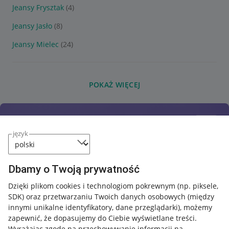
Jeansy Frysztak
(4)
Jeansy Jasło
(8)
Jeansy Mielec
(24)
POKAŻ WIĘCEJ
język
Dbamy o Twoją prywatność
Dzięki plikom cookies i technologiom pokrewnym
(np. piksele,
SDK)
oraz przetwarzaniu Twoich danych osobowych
(między
innymi unikalne identyfikatory, dane przeglądarki)
, możemy
zapewnić, że dopasujemy do Ciebie wyświetlane treści.
Wyrażając zgodę na przechowywanie informacji na