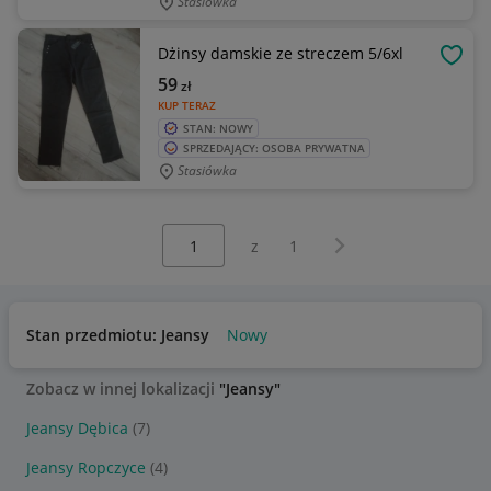
Stasiówka
Dżinsy damskie ze streczem 5/6xl
OBSE
59
zł
KUP TERAZ
STAN: NOWY
SPRZEDAJĄCY: OSOBA PRYWATNA
Stasiówka
Wybierz stronę:
Następna strona
z
1
Stan przedmiotu: Jeansy
Nowy
Zobacz w innej lokalizacji
"Jeansy"
Jeansy Dębica
(7)
Jeansy Ropczyce
(4)