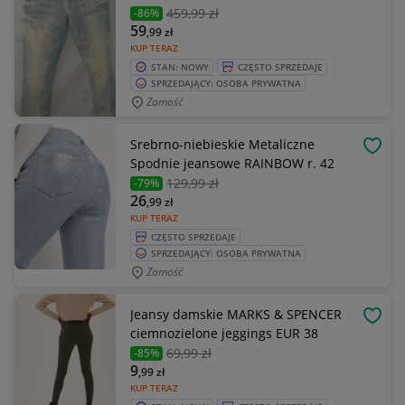
459
,99 zł
-86%
59
,99
zł
KUP TERAZ
STAN: NOWY
CZĘSTO SPRZEDAJE
SPRZEDAJĄCY: OSOBA PRYWATNA
Zamość
Srebrno-niebieskie Metaliczne
OBSE
Spodnie jeansowe RAINBOW r. 42
129
,99 zł
-79%
26
,99
zł
KUP TERAZ
CZĘSTO SPRZEDAJE
SPRZEDAJĄCY: OSOBA PRYWATNA
Zamość
Jeansy damskie MARKS & SPENCER
OBSE
ciemnozielone jeggings EUR 38
69
,99 zł
-85%
9
,99
zł
KUP TERAZ