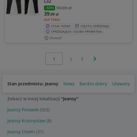
L32
99
,99 zł
-60%
39
,99
zł
KUP TERAZ
STAN: NOWY
CZĘSTO SPRZEDAJE
SPRZEDAJĄCY: OSOBA PRYWATNA
Zamość
Wybierz stronę:
Następna strona
z
3
Stan przedmiotu: Jeansy
Nowy
Bardzo dobry
Używany
Zobacz w innej lokalizacji
"Jeansy"
Jeansy Pniówek
(503)
Jeansy Krasnystaw
(8)
Jeansy Chełm
(31)