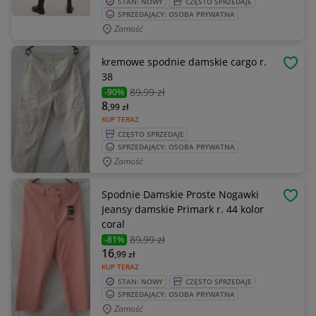
STAN: NOWY
CZĘSTO SPRZEDAJE
SPRZEDAJĄCY: OSOBA PRYWATNA
Zamość
kremowe spodnie damskie cargo r.
OBSE
38
89
,99 zł
-90%
8
,99
zł
KUP TERAZ
CZĘSTO SPRZEDAJE
SPRZEDAJĄCY: OSOBA PRYWATNA
Zamość
Spodnie Damskie Proste Nogawki
OBSE
Jeansy damskie Primark r. 44 kolor
coral
89
,99 zł
-81%
16
,99
zł
KUP TERAZ
STAN: NOWY
CZĘSTO SPRZEDAJE
SPRZEDAJĄCY: OSOBA PRYWATNA
Zamość