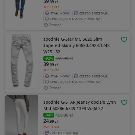
59
,99
zł
KUP TERAZ
STAN: NOWY
CZĘSTO SPRZEDAJE
SPRZEDAJĄCY: OSOBA PRYWATNA
Zamość
spodnie G-Star MC 5620 Slim
OBSE
Tapered Skinny 60650.4923.1243
W25 L32
499
,99 zł
-92%
39
,99
zł
KUP TERAZ
STAN: NOWY
CZĘSTO SPRZEDAJE
SPRZEDAJĄCY: OSOBA PRYWATNA
Zamość
spodnie G-STAR Jeansy obcisłe Lynn
OBSE
Mid 60886.6749.1399 W26L32
499
,00 zł
-94%
24
,99
zł
KUP TERAZ
CZĘSTO SPRZEDAJE