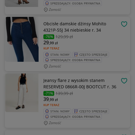
SPRZEDAJĄCY: OSOBA PRYWATNA
Zamość
Obcisłe damskie dżinsy Mohito
OBSE
4321P-55J 34 niebieskie r. 34
129
,99 zł
-76%
29
,99
zł
KUP TERAZ
STAN: NOWY
CZĘSTO SPRZEDAJE
SPRZEDAJĄCY: OSOBA PRYWATNA
Zamość
Jeansy flare z wysokim stanem
OBSE
RESERVED 0866R-00J BOOTCUT r. 36
139
,99 zł
-71%
39
,99
zł
KUP TERAZ
STAN: NOWY
CZĘSTO SPRZEDAJE
SPRZEDAJĄCY: OSOBA PRYWATNA
Zamość