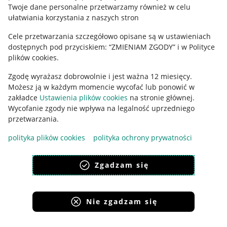
Polityka plików "cookies"
Twoje dane personalne przetwarzamy również w celu
ułatwiania korzystania z naszych stron
Ustawienia plików "cookies"
Cele przetwarzania szczegółowo opisane są w ustawieniach
Udostępnianie lokalizacji
dostępnych pod przyciskiem: “ZMIENIAM ZGODY” i w Polityce
Informacje dla Aktu o Usługach Cyfrowych
plików cookies.
Zgodę wyrażasz dobrowolnie i jest ważna 12 miesięcy.
Pobierz aplikację
Możesz ją w każdym momencie wycofać lub ponowić w
zakładce
Ustawienia plików cookies
na stronie głównej.
Wycofanie zgody nie wpływa na legalność uprzedniego
przetwarzania.
polityka plików cookies
polityka ochrony prywatności
Zgadzam się
Nie zgadzam się
Korzystanie z serwisu oznacza akceptację
regulaminu
.