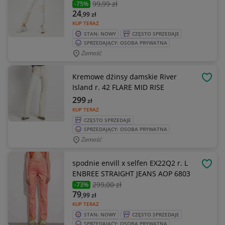
99
,99 zł
-75%
24
,99
zł
KUP TERAZ
STAN: NOWY
CZĘSTO SPRZEDAJE
SPRZEDAJĄCY: OSOBA PRYWATNA
Zamość
Kremowe dżinsy damskie River
OBSE
Island r. 42 FLARE MID RISE
299
zł
KUP TERAZ
CZĘSTO SPRZEDAJE
SPRZEDAJĄCY: OSOBA PRYWATNA
Zamość
spodnie envill x selfen EX22Q2 r. L
OBSE
ENBREE STRAIGHT JEANS AOP 6803
299
,00 zł
-73%
79
,99
zł
KUP TERAZ
STAN: NOWY
CZĘSTO SPRZEDAJE
SPRZEDAJĄCY: OSOBA PRYWATNA