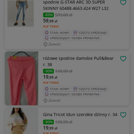
spodnie G-STAR ARC 3D SUPER
OBSE
SKINNY 60488.4663.424 W27 L32
599
,00 zł
-89%
59
,99
zł
KUP TERAZ
STAN: NOWY
CZĘSTO SPRZEDAJE
SPRZEDAJĄCY: OSOBA PRYWATNA
Zamość
różowe spodnie damskie Pull&Bear
OBSE
r. 38
199
,99 zł
-90%
19
,99
zł
KUP TERAZ
STAN: NOWY
CZĘSTO SPRZEDAJE
SPRZEDAJĄCY: OSOBA PRYWATNA
Zamość
Gina Tricot Idun szerokie dżinsy r. 34
OBSE
199
,99 zł
-90%
19
,99
zł
KUP TERAZ