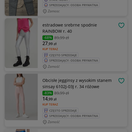
SPRZEDAJĄCY: OSOBA PRYWATNA
Zamosc
estradowe srebrne spodnie
OBSE
RAINBOW r. 40
89
,99 zł
-68%
27
,99
zł
KUP TERAZ
CZĘSTO SPRZEDAJE
SPRZEDAJĄCY: OSOBA PRYWATNA
Zamość
Obcisłe jegginsy z wysokim stanem
OBSE
sinsay 6102J-03J r. 34 różowe
89
,99 zł
-83%
14
,99
zł
KUP TERAZ
CZĘSTO SPRZEDAJE
SPRZEDAJĄCY: OSOBA PRYWATNA
Zamość