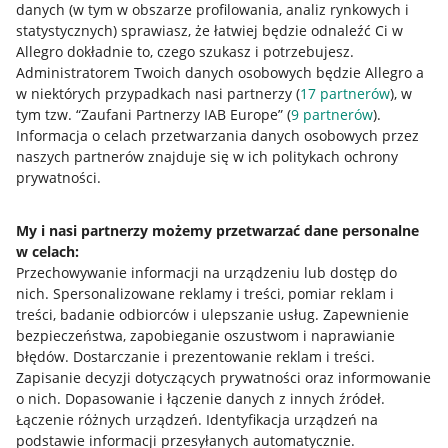
danych (w tym w obszarze profilowania, analiz rynkowych i
statystycznych) sprawiasz, że łatwiej będzie odnaleźć Ci w
Allegro dokładnie to, czego szukasz i potrzebujesz.
Administratorem Twoich danych osobowych będzie Allegro a
w niektórych przypadkach nasi partnerzy (
17
partnerów
), w
tym tzw. “Zaufani Partnerzy IAB Europe” (
9
partnerów
).
Przydatne informacje
Informacja o celach przetwarzania danych osobowych przez
naszych partnerów znajduje się w ich politykach ochrony
prywatności.
Jak to działa
Napisz do nas
My i nasi partnerzy możemy przetwarzać dane personalne
w celach:
Allegro Gadane dla sprzedających
Przechowywanie informacji na urządzeniu lub dostęp do
Allegro Gadane dla kupujących
nich
.
Spersonalizowane reklamy i treści, pomiar reklam i
treści, badanie odbiorców i ulepszanie usług
.
Zapewnienie
Mapa miejscowości
bezpieczeństwa, zapobieganie oszustwom i naprawianie
błędów
.
Dostarczanie i prezentowanie reklam i treści
.
Informacje prawne
Zapisanie decyzji dotyczących prywatności oraz informowanie
o nich
.
Dopasowanie i łączenie danych z innych źródeł
.
Regulamin
Łączenie różnych urządzeń
.
Identyfikacja urządzeń na
podstawie informacji przesyłanych automatycznie
.