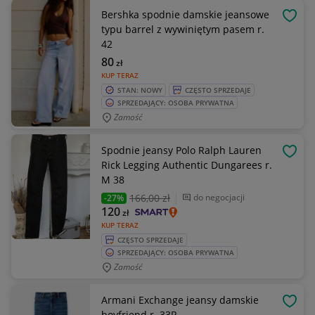
Bershka spodnie damskie jeansowe
OBSE
typu barrel z wywiniętym pasem r.
42
80
zł
KUP TERAZ
STAN: NOWY
CZĘSTO SPRZEDAJE
SPRZEDAJĄCY: OSOBA PRYWATNA
Zamość
Spodnie jeansy Polo Ralph Lauren
OBSE
Rick Legging Authentic Dungarees r.
M 38
166
,00 zł
do negocjacji
-27%
120
zł
KUP TERAZ
CZĘSTO SPRZEDAJE
SPRZEDAJĄCY: OSOBA PRYWATNA
Zamość
Armani Exchange jeansy damskie
OBSE
boyfriend r. 33R