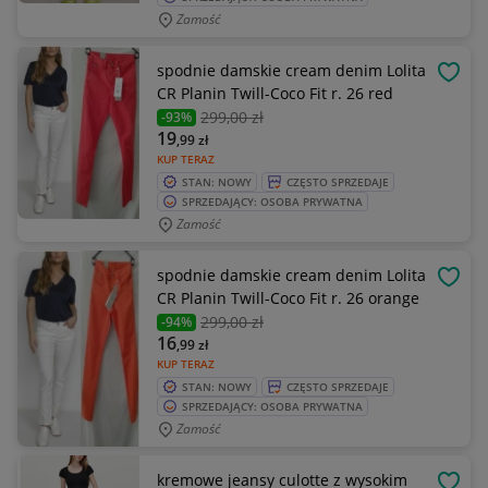
Zamość
spodnie damskie cream denim Lolita
OBSE
CR Planin Twill-Coco Fit r. 26 red
299
,00 zł
-93%
19
,99
zł
KUP TERAZ
STAN: NOWY
CZĘSTO SPRZEDAJE
SPRZEDAJĄCY: OSOBA PRYWATNA
Zamość
spodnie damskie cream denim Lolita
OBSE
CR Planin Twill-Coco Fit r. 26 orange
299
,00 zł
-94%
16
,99
zł
KUP TERAZ
STAN: NOWY
CZĘSTO SPRZEDAJE
SPRZEDAJĄCY: OSOBA PRYWATNA
Zamość
kremowe jeansy culotte z wysokim