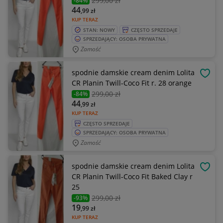
299
,00 zł
-84%
44
,99
zł
KUP TERAZ
STAN: NOWY
CZĘSTO SPRZEDAJE
SPRZEDAJĄCY: OSOBA PRYWATNA
Zamość
spodnie damskie cream denim Lolita
OBSE
CR Planin Twill-Coco Fit r. 28 orange
299
,00 zł
-84%
44
,99
zł
KUP TERAZ
CZĘSTO SPRZEDAJE
SPRZEDAJĄCY: OSOBA PRYWATNA
Zamość
spodnie damskie cream denim Lolita
OBSE
CR Planin Twill-Coco Fit Baked Clay r
25
299
,00 zł
-93%
19
,99
zł
KUP TERAZ