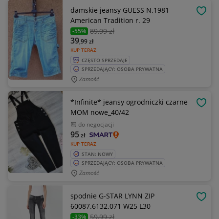
damskie jeansy GUESS N.1981
OBSE
American Tradition r. 29
89
,99 zł
-55%
39
,99
zł
KUP TERAZ
CZĘSTO SPRZEDAJE
SPRZEDAJĄCY: OSOBA PRYWATNA
Zamość
*Infinite* jeansy ogrodniczki czarne
OBSE
MOM nowe_40/42
do negocjacji
95
zł
KUP TERAZ
STAN: NOWY
SPRZEDAJĄCY: OSOBA PRYWATNA
Zamość
spodnie G-STAR LYNN ZIP
OBSE
60087.6132.071 W25 L30
59
,99 zł
-33%