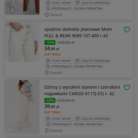
STAN: NOWY
CZĘSTO SPRZEDAJE
SPRZEDAJĄCY: OSOBA PRYWATNA
Zamość
spodnie damskie jeansowe Mom
OBSE
PULL & BEAR 9689.107.400 r.42
149
,00 zł
-76%
34
,99
zł
KUP TERAZ
STAN: NOWY
CZĘSTO SPRZEDAJE
SPRZEDAJĄCY: OSOBA PRYWATNA
Zamość
Dżinsy z wysokim stanem i szerokimi
OBSE
nogawkami CARGO 6117J-01J r. 42
129
,99 zł
-69%
39
,99
zł
KUP TERAZ
STAN: NOWY
CZĘSTO SPRZEDAJE
SPRZEDAJĄCY: OSOBA PRYWATNA
Zamość