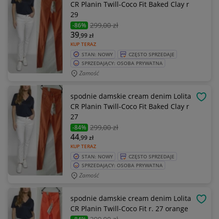
CR Planin Twill-Coco Fit Baked Clay r
29
299
,00 zł
-86%
39
,99
zł
KUP TERAZ
STAN: NOWY
CZĘSTO SPRZEDAJE
SPRZEDAJĄCY: OSOBA PRYWATNA
Zamość
spodnie damskie cream denim Lolita
OBSE
CR Planin Twill-Coco Fit Baked Clay r
27
299
,00 zł
-84%
44
,99
zł
KUP TERAZ
STAN: NOWY
CZĘSTO SPRZEDAJE
SPRZEDAJĄCY: OSOBA PRYWATNA
Zamość
spodnie damskie cream denim Lolita
OBSE
CR Planin Twill-Coco Fit r. 27 orange