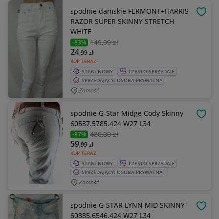
spodnie damskie FERMONT+HARRIS
OBSE
RAZOR SUPER SKINNY STRETCH
WHITE
149
,99 zł
-83%
24
,99
zł
KUP TERAZ
STAN: NOWY
CZĘSTO SPRZEDAJE
SPRZEDAJĄCY: OSOBA PRYWATNA
Zamość
spodnie G-Star Midge Cody Skinny
OBSE
60537.5785.424 W27 L34
480
,00 zł
-87%
59
,99
zł
KUP TERAZ
STAN: NOWY
CZĘSTO SPRZEDAJE
SPRZEDAJĄCY: OSOBA PRYWATNA
Zamość
spodnie G-STAR LYNN MID SKINNY
OBSE
60885.6546.424 W27 L34