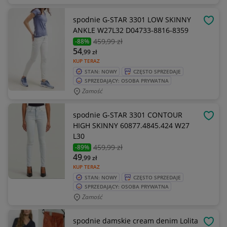
spodnie G-STAR 3301 LOW SKINNY
OBSE
ANKLE W27L32 D04733-8816-8359
459
,99 zł
-88%
54
,99
zł
KUP TERAZ
STAN: NOWY
CZĘSTO SPRZEDAJE
SPRZEDAJĄCY: OSOBA PRYWATNA
Zamość
spodnie G-STAR 3301 CONTOUR
OBSE
HIGH SKINNY 60877.4845.424 W27
L30
459
,99 zł
-89%
49
,99
zł
KUP TERAZ
STAN: NOWY
CZĘSTO SPRZEDAJE
SPRZEDAJĄCY: OSOBA PRYWATNA
Zamość
spodnie damskie cream denim Lolita
OBSE