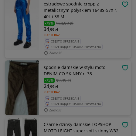
estradowe spodnie cropp z
OBSE
metalicznym połyskiem 1648S-57X r.
40L i 38 M
169
,99 zł
-79%
34
,99
zł
KUP TERAZ
CZĘSTO SPRZEDAJE
SPRZEDAJĄCY: OSOBA PRYWATNA
Zamość
spodnie damskie w stylu moto
OBSE
DENIM CO SKINNY r. 38
99
,99 zł
-75%
24
,99
zł
KUP TERAZ
CZĘSTO SPRZEDAJE
SPRZEDAJĄCY: OSOBA PRYWATNA
Zamość
Czarne dżinsy damskie TOPSHOP
OBSE
MOTO LEIGHT super soft skinny W32