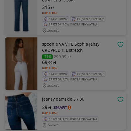
315
zł
KUP TERAZ
STAN: NOWY
CZĘSTO SPRZEDAJE
SPRZEDAJĄCY: OSOBA PRYWATNA
Zamość
spodnie VA VITE Sophia Jensy
OBSE
CROPPED r. L stretch
299
,99 zł
-76%
69
,99
zł
KUP TERAZ
STAN: NOWY
CZĘSTO SPRZEDAJE
SPRZEDAJĄCY: OSOBA PRYWATNA
Zamość
jeansy damskie S / 36
OBSE
29
zł
KUP TERAZ
SPRZEDAJĄCY: OSOBA PRYWATNA
Zamość