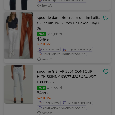
SPRZEDAJĄCY: OSOBA PRYWATNA
Zamość
spodnie damskie cream denim Lolita
OBSE
CR Planin Twill-Coco Fit Baked Clay r
26
299
,00 zł
-94%
16
,99
zł
KUP TERAZ
STAN: NOWY
CZĘSTO SPRZEDAJE
SPRZEDAJĄCY: OSOBA PRYWATNA
Zamość
spodnie G-STAR 3301 CONTOUR
OBSE
HIGH SKINNY 60877.4845.424 W27
L30 B0662
459
,99 zł
-92%
34
,99
zł
KUP TERAZ
STAN: NOWY
CZĘSTO SPRZEDAJE
SPRZEDAJĄCY: OSOBA PRYWATNA
Zamość