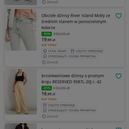
Zamość
Obcisłe dżinsy River Island Molly ze
OBSE
średnim stanem w jasnozielonym
kolorze
199
,99 zł
-90%
19
,99
zł
KUP TERAZ
STAN: NOWY
CZĘSTO SPRZEDAJE
SPRZEDAJĄCY: OSOBA PRYWATNA
Zamość
brzoskwiniowe dżinsy o prostym
OBSE
kroju RESERVED 9587L-20J r. 42
119
,99 zł
-85%
16
,99
zł
KUP TERAZ
CZĘSTO SPRZEDAJE
SPRZEDAJĄCY: OSOBA PRYWATNA
Zamość