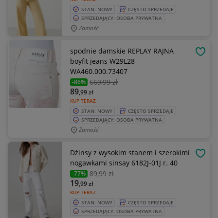
STAN: NOWY
CZĘSTO SPRZEDAJE
SPRZEDAJĄCY: OSOBA PRYWATNA
Zamość
spodnie damskie REPLAY RAJNA
OBSE
boyfit jeans W29L28
WA460.000.73407
669
,99 zł
-86%
89
,99
zł
KUP TERAZ
STAN: NOWY
CZĘSTO SPRZEDAJE
SPRZEDAJĄCY: OSOBA PRYWATNA
Zamość
Dżinsy z wysokim stanem i szerokimi
OBSE
nogawkami sinsay 6182J-01J r. 40
89
,99 zł
-77%
19
,99
zł
KUP TERAZ
STAN: NOWY
CZĘSTO SPRZEDAJE
SPRZEDAJĄCY: OSOBA PRYWATNA