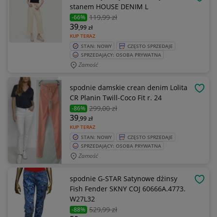
OBSE
stanem HOUSE DENIM L
119
,99 zł
-66%
39
,99
zł
KUP TERAZ
STAN: NOWY
CZĘSTO SPRZEDAJE
SPRZEDAJĄCY: OSOBA PRYWATNA
Zamość
spodnie damskie crean denim Lolita
OBSE
CR Planin Twill-Coco Fit r. 24
299
,00 zł
-86%
39
,99
zł
KUP TERAZ
STAN: NOWY
CZĘSTO SPRZEDAJE
SPRZEDAJĄCY: OSOBA PRYWATNA
Zamość
spodnie G-STAR Satynowe dżinsy
OBSE
Fish Fender SKNY COJ 60666A.4773.
W27L32
529
,99 zł
-88%