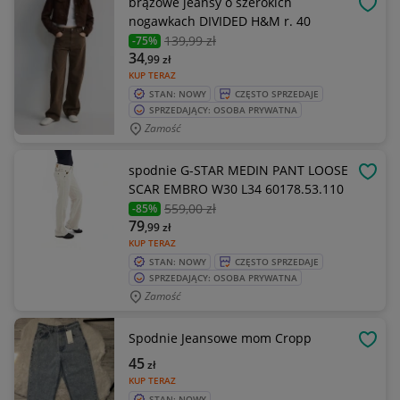
brązowe jeansy o szerokich
OBSE
nogawkach DIVIDED H&M r. 40
139
,99 zł
-75%
34
,99
zł
KUP TERAZ
STAN: NOWY
CZĘSTO SPRZEDAJE
SPRZEDAJĄCY: OSOBA PRYWATNA
Zamość
spodnie G-STAR MEDIN PANT LOOSE
OBSE
SCAR EMBRO W30 L34 60178.53.110
559
,00 zł
-85%
79
,99
zł
KUP TERAZ
STAN: NOWY
CZĘSTO SPRZEDAJE
SPRZEDAJĄCY: OSOBA PRYWATNA
Zamość
Spodnie Jeansowe mom Cropp
OBSE
45
zł
KUP TERAZ
STAN: NOWY