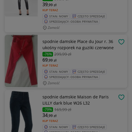
39
,99
zł
KUP TERAZ
STAN: NOWY
CZĘSTO SPRZEDAJE
SPRZEDAJĄCY: OSOBA PRYWATNA
Zamość
spodnie damskie Place du Jour r. 36
OBSE
ukośny rozporek na guziki czerwone
299
,99 zł
-76%
69
,99
zł
KUP TERAZ
STAN: NOWY
CZĘSTO SPRZEDAJE
SPRZEDAJĄCY: OSOBA PRYWATNA
Zamość
spodnie damskie Maison de Paris
OBSE
LILLY dark blue W26 L32
169
,99 zł
-79%
34
,99
zł
KUP TERAZ
STAN: NOWY
CZĘSTO SPRZEDAJE