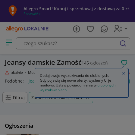
Allegro Smart! Kupuj i sprzedawaj z dostawą za 0 zł
Sprawdź »
Otwórz menu z kategoriami
szukaj
Jeansy damskie Zamość
145
ogłoszeń
POL
legro Lokalnie
Moda
Odzież, Obuwie, Dodatki
Odzież damska
Jeansy
Zamkn
Dodaj swoje wyszukiwania do ulubionych.
Gdy pojawią się nowe oferty, wyślemy Ci je
Podobne:
jeansy
jeansy damskie
jeansy wendy trendy
je
mailowo. Ustaw powiadomienia w
ulubionych
wyszukiwaniach
.
Filtruj
Zamość, Lubelskie, +0 km
Ogłoszenia