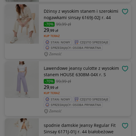
Dżinsy z wysokim stanem i szerokimi
OBSE
nogawkami sinsay 6169J-02J r. 44
99
,99 zł
-70%
29
,99
zł
KUP TERAZ
STAN: NOWY
CZĘSTO SPRZEDAJE
SPRZEDAJĄCY: OSOBA PRYWATNA
Zamość
Lawendowe jeansy culotte z wysokim
OBSE
stanem HOUSE 6308M-04X r. S
99
,99 zł
-70%
29
,99
zł
KUP TERAZ
STAN: NOWY
CZĘSTO SPRZEDAJE
SPRZEDAJĄCY: OSOBA PRYWATNA
Zamość
spodnie damskie Jeansy Regular Fit
OBSE
Sinsay 6171J-01J r. 44 białobeżowe