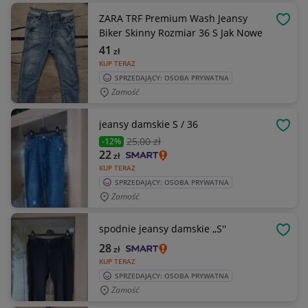
ZARA TRF Premium Wash Jeansy
OBSE
Biker Skinny Rozmiar 36 S Jak Nowe
41
zł
KUP TERAZ
SPRZEDAJĄCY: OSOBA PRYWATNA
Zamość
jeansy damskie S / 36
OBSE
25
,00 zł
-12%
22
zł
KUP TERAZ
SPRZEDAJĄCY: OSOBA PRYWATNA
Zamość
spodnie jeansy damskie ,,S''
OBSE
28
zł
KUP TERAZ
SPRZEDAJĄCY: OSOBA PRYWATNA
Zamość