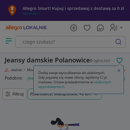
Allegro Smart! Kupuj i sprzedawaj z dostawą za 0 zł
Sprawdź »
Otwórz menu z kategoriami
szukaj
Jeansy damskie Polanowice
0
ogłoszeń
POL
legro Lokalnie
Moda
Odzież, Obuwie, Dodatki
Odzież damska
Jeansy
Zamkn
Dodaj swoje wyszukiwania do ulubionych.
Gdy pojawią się nowe oferty, wyślemy Ci je
Podobne:
jeansy
jeansy damskie
jeansy wendy trendy
je
mailowo. Ustaw powiadomienia w
ulubionych
wyszukiwaniach
.
Filtruj
Polanowice, Małopolskie, +0 km