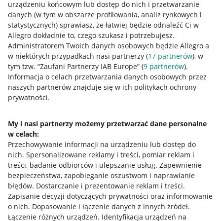
urządzeniu końcowym lub dostęp do nich i przetwarzanie
danych (w tym w obszarze profilowania, analiz rynkowych i
statystycznych) sprawiasz, że łatwiej będzie odnaleźć Ci w
Allegro dokładnie to, czego szukasz i potrzebujesz.
Przydatne informacje
Administratorem Twoich danych osobowych będzie Allegro a
w niektórych przypadkach nasi partnerzy (
17
partnerów
), w
Jak to działa
tym tzw. “Zaufani Partnerzy IAB Europe” (
9
partnerów
).
Informacja o celach przetwarzania danych osobowych przez
Napisz do nas
naszych partnerów znajduje się w ich politykach ochrony
prywatności.
Allegro Gadane dla sprzedających
Allegro Gadane dla kupujących
My i nasi partnerzy możemy przetwarzać dane personalne
Mapa miejscowości
w celach:
Przechowywanie informacji na urządzeniu lub dostęp do
nich
.
Spersonalizowane reklamy i treści, pomiar reklam i
Informacje prawne
treści, badanie odbiorców i ulepszanie usług
.
Zapewnienie
bezpieczeństwa, zapobieganie oszustwom i naprawianie
Regulamin
błędów
.
Dostarczanie i prezentowanie reklam i treści
.
Polityka plików "cookies"
Zapisanie decyzji dotyczących prywatności oraz informowanie
o nich
.
Dopasowanie i łączenie danych z innych źródeł
.
Ustawienia plików "cookies"
Łączenie różnych urządzeń
.
Identyfikacja urządzeń na