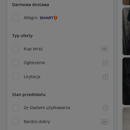
Darmowa dostawa
Allegro
Typ oferty
Kup teraz
48
Ogłoszenie
1
Licytacja
1
Stan przedmiotu
Ze śladami użytkowania
1
Bardzo dobry
26