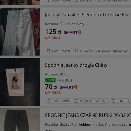
STAN: NOWY
SPRZEDAJĄCY: OSOBA PRYWATNA
Jeansy Damskie Premium Tureckie Elast
Rozmiar:
S/L
Kolor:
biały
125
zł
KUP TERAZ
STAN: NOWY
SPRZEDAJĄCY: OSOBA PRYWATNA
Spodnie jeansy drogie Chiny
Rozmiar:
M/L
140
,00 zł
-50%
70
zł
KUP TERAZ
STAN: NOWY
CZĘSTO SPRZEDAJE
SPRZEDAJ
SPODNIE JEANS CZARNE RURKI 26/32 XS
Rozmiar:
26/32
Płeć:
kobieta
Marka:
Vila
Kolor:
czarn