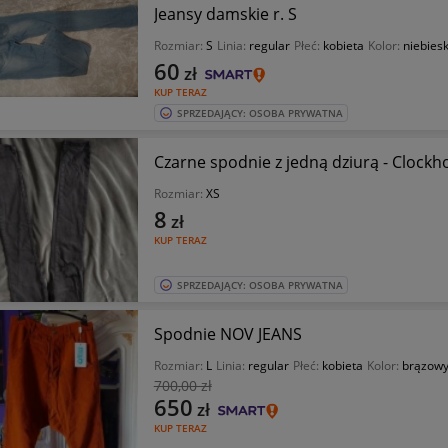
Jeansy damskie r. S
Rozmiar:
S
Linia:
regular
Płeć:
kobieta
Kolor:
niebiesk
60
zł
KUP TERAZ
SPRZEDAJĄCY: OSOBA PRYWATNA
Czarne spodnie z jedną dziurą - Clockh
Rozmiar:
XS
8
zł
KUP TERAZ
SPRZEDAJĄCY: OSOBA PRYWATNA
Spodnie NOV JEANS
Rozmiar:
L
Linia:
regular
Płeć:
kobieta
Kolor:
brązow
700
,00 zł
650
zł
KUP TERAZ