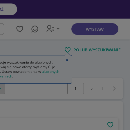
DŹ
WYSTAW
kaj
POLUB WYSZUKIWANIE
Zamknij wskazówkę
oje wyszukiwania do ulubionych.
wią się nowe oferty, wyślemy Ci je
. Ustaw powiadomienia w
ulubionych
waniach
.
Wybierz stronę:
Następna 
z
1
OBSERWU