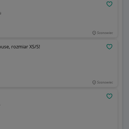
OBSERWU
i
Sosnowiec
ouse, rozmiar XS/S!
OBSERWU
Sosnowiec
OBSERWU
y