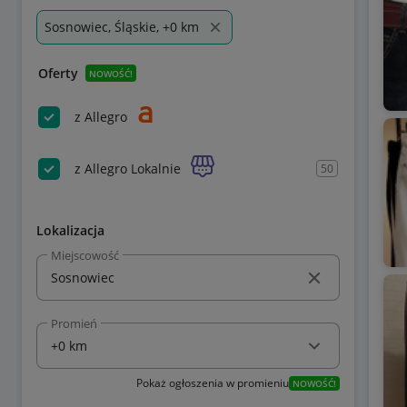
Sosnowiec, Śląskie, +0 km
Oferty
NOWOŚĆ!
z Allegro
z Allegro Lokalnie
50
Lokalizacja
Miejscowość
Promień
Pokaż ogłoszenia w promieniu
NOWOŚĆ!