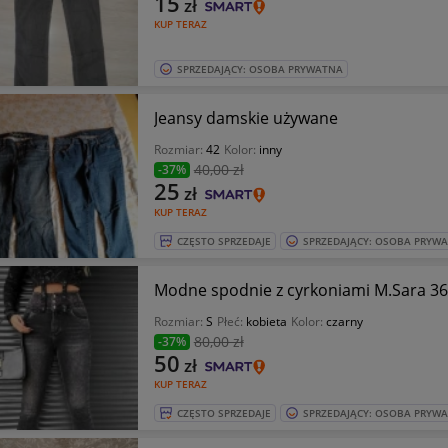
15
zł
KUP TERAZ
SPRZEDAJĄCY: OSOBA PRYWATNA
Jeansy damskie używane
Rozmiar:
42
Kolor:
inny
40
,00 zł
-37%
25
zł
KUP TERAZ
CZĘSTO SPRZEDAJE
SPRZEDAJĄCY: OSOBA PRYW
Modne spodnie z cyrkoniami M.Sara 36
Rozmiar:
S
Płeć:
kobieta
Kolor:
czarny
80
,00 zł
-37%
50
zł
KUP TERAZ
CZĘSTO SPRZEDAJE
SPRZEDAJĄCY: OSOBA PRYW