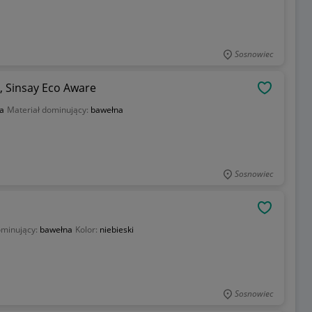
Sosnowiec
8, Sinsay Eco Aware
OBSERWU
a
Materiał dominujący:
bawełna
Sosnowiec
OBSERWU
ominujący:
bawełna
Kolor:
niebieski
Sosnowiec