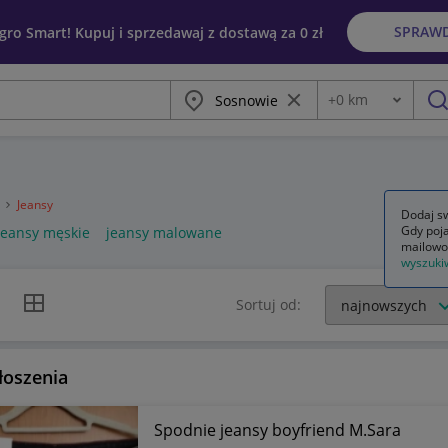
SPRAW
egro Smart! Kupuj i sprzedawaj z dostawą za 0 zł
Miasto
Wyczyść frazę
+
0
km
Odległość
szu
a
Jeansy
Dodaj sw
Gdy poja
jeansy męskie
jeansy malowane
mailowo
wyszuki
k listy
Widok siatki
Sortuj od:
łoszenia
Spodnie jeansy boyfriend M.Sara