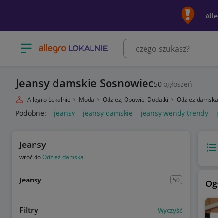
All
Otwórz menu z kategoriami
Jeansy damskie Sosnowiec
50
ogłoszeń
Allegro Lokalnie
Moda
Odzież, Obuwie, Dodatki
Odzież damsk
Podobne:
jeansy
jeansy damskie
jeansy wendy trendy
Jeansy
Wido
wróć do
Odzież damska
Jeansy
50
Og
Filtry
Wyczyść