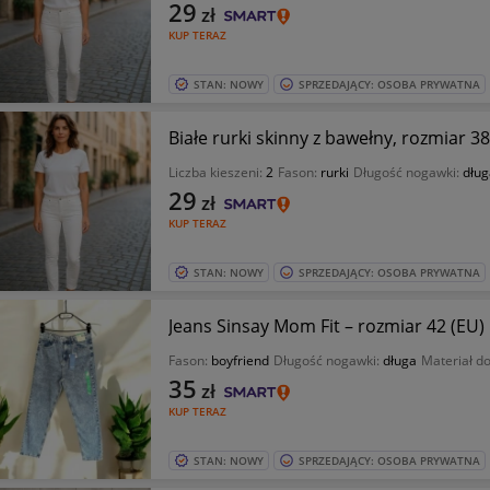
29
zł
KUP TERAZ
STAN: NOWY
SPRZEDAJĄCY: OSOBA PRYWATNA
Białe rurki skinny z bawełny, rozmiar 3
Liczba kieszeni:
2
Fason:
rurki
Długość nogawki:
dług
29
zł
KUP TERAZ
STAN: NOWY
SPRZEDAJĄCY: OSOBA PRYWATNA
Jeans Sinsay Mom Fit – rozmiar 42 (EU)
Fason:
boyfriend
Długość nogawki:
długa
Materiał d
35
zł
KUP TERAZ
STAN: NOWY
SPRZEDAJĄCY: OSOBA PRYWATNA