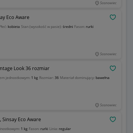
Sosnowiec
nsay Eco Aware
OBSERWU
Płeć:
kobieta
Stan (wysokość w pasie):
średni
Fason:
rurki
Sosnowiec
ntage Look 36 rozmiar
OBSERWU
iem jednostkowym:
1 kg
Rozmiar:
36
Materiał dominujący:
bawełna
Sosnowiec
0, Sinsay Eco Aware
OBSERWU
dnostkowym:
1 kg
Fason:
rurki
Linia:
regular