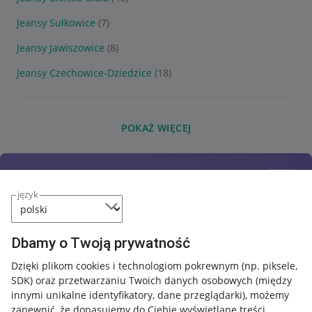
Jeansy Sułkowice
(7)
Jeansy Jawiszowice
(8)
Jeansy Czechowice-Dziedzice
(18)
POKAŻ WIĘCEJ
język
Dbamy o Twoją prywatność
Dzięki plikom cookies i technologiom pokrewnym
(np. piksele,
SDK)
oraz przetwarzaniu Twoich danych osobowych
(między
innymi unikalne identyfikatory, dane przeglądarki)
, możemy
zapewnić, że dopasujemy do Ciebie wyświetlane treści.