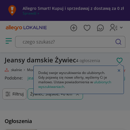
Allegro Smart! Kupuj i sprzedawaj z dostawą za 0 zł
Sprawdź »
Otwórz menu z kategoriami
szukaj
Jeansy damskie Żywiec
4
ogłoszenia
POL
legro Lokalnie
Moda
Odzież, Obuwie, Dodatki
Odzież damska
Jeansy
Zamkn
Dodaj swoje wyszukiwania do ulubionych.
Gdy pojawią się nowe oferty, wyślemy Ci je
Podobne:
jeansy
jeansy damskie
jeansy wendy trendy
je
mailowo. Ustaw powiadomienia w
ulubionych
wyszukiwaniach
.
Filtruj
Żywiec, Śląskie, +0 km
Ogłoszenia