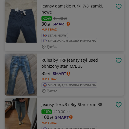
Jeansy damskie rurki 7/8, zamki,
OBSE
nowe
40
,00 zł
-25%
30
zł
KUP TERAZ
STAN: NOWY
SPRZEDAJĄCY: OSOBA PRYWATNA
Żywiec
Rules by TRF jeansy styl used
OBSE
obniżony stan M/L 38
35
zł
KUP TERAZ
SPRZEDAJĄCY: OSOBA PRYWATNA
Żywiec
Jeansy Toxic3 i Big Star rozm 38
OBSE
120
,00 zł
-16%
100
zł
KUP TERAZ
SPRZEDAJĄCY: OSOBA PRYWATNA