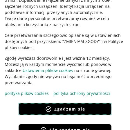
o nich
.
Dopasowanie i łączenie danych z innych źródeł
.
Regulamin
Łączenie różnych urządzeń
.
Identyfikacja urządzeń na
podstawie informacji przesyłanych automatycznie
.
Polityka plików "cookies"
Twoje dane personalne przetwarzamy również w celu
ułatwiania korzystania z naszych stron
Ustawienia plików "cookies"
Cele przetwarzania szczegółowo opisane są w ustawieniach
Udostępnianie lokalizacji
dostępnych pod przyciskiem: “ZMIENIAM ZGODY” i w Polityce
Informacje dla Aktu o Usługach Cyfrowych
plików cookies.
Zgodę wyrażasz dobrowolnie i jest ważna 12 miesięcy.
Pobierz aplikację
Możesz ją w każdym momencie wycofać lub ponowić w
zakładce
Ustawienia plików cookies
na stronie głównej.
Wycofanie zgody nie wpływa na legalność uprzedniego
przetwarzania.
polityka plików cookies
polityka ochrony prywatności
Zgadzam się
Nie zgadzam się