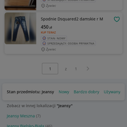
Żywiec
Spodnie Dsquared2 damskie r M
OBSE
450
zł
KUP TERAZ
STAN: NOWY
SPRZEDAJĄCY: OSOBA PRYWATNA
Żywiec
Wybierz stronę:
Następna strona
z
1
Stan przedmiotu: Jeansy
Nowy
Bardzo dobry
Używany
Zobacz w innej lokalizacji
"Jeansy"
Jeansy Meszna
(7)
Jeansy Bielsko-Biała
(46)