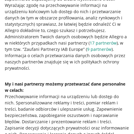
Wyrażając zgodę na przechowywanie informacji na
urządzeniu końcowym lub dostęp do nich i przetwarzanie
danych (w tym w obszarze profilowania, analiz rynkowych i
statystycznych) sprawiasz, że łatwiej będzie odnaleźć Ci w
Allegro dokładnie to, czego szukasz i potrzebujesz.
Administratorem Twoich danych osobowych będzie Allegro a
w niektórych przypadkach nasi partnerzy (
17
partnerów
), w
tym tzw. “Zaufani Partnerzy IAB Europe” (
9
partnerów
).
Przydatne informacje
Informacja o celach przetwarzania danych osobowych przez
naszych partnerów znajduje się w ich politykach ochrony
prywatności.
Jak to działa
Napisz do nas
My i nasi partnerzy możemy przetwarzać dane personalne
w celach:
Allegro Gadane dla sprzedających
Przechowywanie informacji na urządzeniu lub dostęp do
Allegro Gadane dla kupujących
nich
.
Spersonalizowane reklamy i treści, pomiar reklam i
treści, badanie odbiorców i ulepszanie usług
.
Zapewnienie
Mapa miejscowości
bezpieczeństwa, zapobieganie oszustwom i naprawianie
błędów
.
Dostarczanie i prezentowanie reklam i treści
.
Informacje prawne
Zapisanie decyzji dotyczących prywatności oraz informowanie