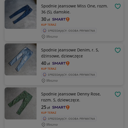
Spodnie jeansowe Miss One, rozm.
OBSE
36 (S), damskie.
30
zł
KUP TERAZ
SPRZEDAJĄCY: OSOBA PRYWATNA
Meszna
Spodnie jeansowe Denim, r. S,
OBSE
dżinsowe, dziewczęce
40
zł
KUP TERAZ
SPRZEDAJĄCY: OSOBA PRYWATNA
Meszna
Spodnie jeansowe Denny Rose,
OBSE
rozm. S, dziewczęce.
25
zł
KUP TERAZ
SPRZEDAJĄCY: OSOBA PRYWATNA
Meszna