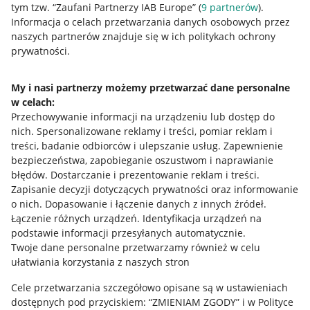
tym tzw. “Zaufani Partnerzy IAB Europe” (
9
partnerów
).
Przydatne informacje
Informacja o celach przetwarzania danych osobowych przez
naszych partnerów znajduje się w ich politykach ochrony
prywatności.
Jak to działa
Napisz do nas
My i nasi partnerzy możemy przetwarzać dane personalne
w celach:
Allegro Gadane dla sprzedających
Przechowywanie informacji na urządzeniu lub dostęp do
Allegro Gadane dla kupujących
nich
.
Spersonalizowane reklamy i treści, pomiar reklam i
treści, badanie odbiorców i ulepszanie usług
.
Zapewnienie
Mapa miejscowości
bezpieczeństwa, zapobieganie oszustwom i naprawianie
błędów
.
Dostarczanie i prezentowanie reklam i treści
.
Informacje prawne
Zapisanie decyzji dotyczących prywatności oraz informowanie
o nich
.
Dopasowanie i łączenie danych z innych źródeł
.
Regulamin
Łączenie różnych urządzeń
.
Identyfikacja urządzeń na
podstawie informacji przesyłanych automatycznie
.
Polityka plików "cookies"
Twoje dane personalne przetwarzamy również w celu
ułatwiania korzystania z naszych stron
Ustawienia plików "cookies"
Cele przetwarzania szczegółowo opisane są w ustawieniach
Udostępnianie lokalizacji
dostępnych pod przyciskiem: “ZMIENIAM ZGODY” i w Polityce