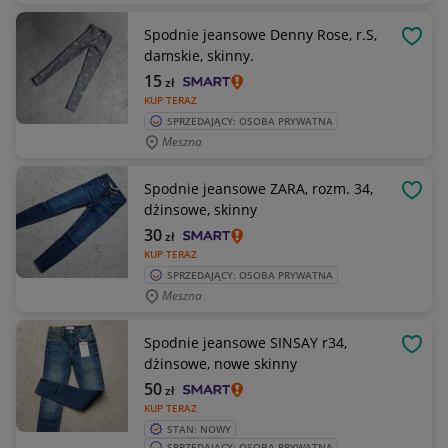
Spodnie jeansowe Denny Rose, r.S,
OBSE
damskie, skinny.
15
zł
KUP TERAZ
SPRZEDAJĄCY: OSOBA PRYWATNA
Meszna
Spodnie jeansowe ZARA, rozm. 34,
OBSE
dżinsowe, skinny
30
zł
KUP TERAZ
SPRZEDAJĄCY: OSOBA PRYWATNA
Meszna
Spodnie jeansowe SINSAY r34,
OBSE
dżinsowe, nowe skinny
50
zł
KUP TERAZ
STAN: NOWY
SPRZEDAJĄCY: OSOBA PRYWATNA