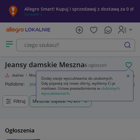
Allegro Smart! Kupuj i sprzedawaj z dostawą za 0 zł
Sprawdź »
Otwórz menu z kategoriami
szukaj
Jeansy damskie Meszna
6
ogłoszeń
POL
legro Lokalnie
Moda
Odzież, Obuwie, Dodatki
Odzież damska
Jeansy
Zamkn
Dodaj swoje wyszukiwania do ulubionych.
Gdy pojawią się nowe oferty, wyślemy Ci je
Podobne:
jeansy
jeansy damskie
jeansy wendy trendy
je
mailowo. Ustaw powiadomienia w
ulubionych
wyszukiwaniach
.
Filtruj
Meszna, Śląskie, +0 km
Ogłoszenia