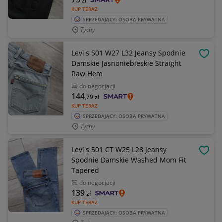
zł
KUP TERAZ
SPRZEDAJĄCY: OSOBA PRYWATNA
Tychy
Levi's 501 W27 L32 Jeansy Spodnie
OBSE
Damskie Jasnoniebieskie Straight
Raw Hem
do negocjacji
144
,79
zł
KUP TERAZ
SPRZEDAJĄCY: OSOBA PRYWATNA
Tychy
Levi's 501 CT W25 L28 Jeansy
OBSE
Spodnie Damskie Washed Mom Fit
Tapered
do negocjacji
139
zł
KUP TERAZ
SPRZEDAJĄCY: OSOBA PRYWATNA