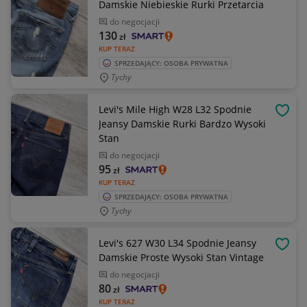
Damskie Niebieskie Rurki Przetarcia
do negocjacji
130
zł
KUP TERAZ
SPRZEDAJĄCY: OSOBA PRYWATNA
Tychy
Levi's Mile High W28 L32 Spodnie
OBSE
Jeansy Damskie Rurki Bardzo Wysoki
Stan
do negocjacji
95
zł
KUP TERAZ
SPRZEDAJĄCY: OSOBA PRYWATNA
Tychy
Levi's 627 W30 L34 Spodnie Jeansy
OBSE
Damskie Proste Wysoki Stan Vintage
do negocjacji
80
zł
KUP TERAZ