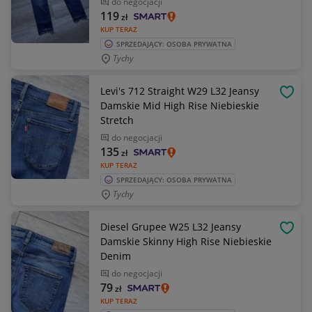
do negocjacji
119
zł
KUP TERAZ
SPRZEDAJĄCY: OSOBA PRYWATNA
Tychy
Levi's 712 Straight W29 L32 Jeansy
OBSE
Damskie Mid High Rise Niebieskie
Stretch
do negocjacji
135
zł
KUP TERAZ
SPRZEDAJĄCY: OSOBA PRYWATNA
Tychy
Diesel Grupee W25 L32 Jeansy
OBSE
Damskie Skinny High Rise Niebieskie
Denim
do negocjacji
79
zł
KUP TERAZ