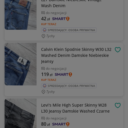
Wash Denim
do negocjacji
42
zł
KUP TERAZ
SPRZEDAJĄCY: OSOBA PRYWATNA
Tychy
Calvin Klein Spodnie Skinny W30 L32
OBSE
Washed Denim Damskie Niebieskie
Jeansy
do negocjacji
119
zł
KUP TERAZ
SPRZEDAJĄCY: OSOBA PRYWATNA
Tychy
Levi's Mile High Super Skinny W28
OBSE
L30 Jeansy Damskie Washed Czarne
do negocjacji
80
zł