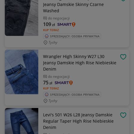
OBSE
Jeansy Damskie Skinny Czarne
Washed
do negocjacji
109
zł
KUP TERAZ
SPRZEDAJĄCY: OSOBA PRYWATNA
Tychy
Wrangler High Skinny W27 L30
OBSE
Jeansy Damskie High Rise Niebieskie
Denim
do negocjacji
75
zł
KUP TERAZ
SPRZEDAJĄCY: OSOBA PRYWATNA
Tychy
Levi's 501 W26 L28 Jeansy Damskie
OBSE
Regular Taper High Rise Niebieskie
Denim