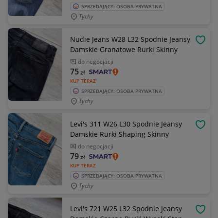
SPRZEDAJĄCY: OSOBA PRYWATNA
Tychy
Nudie Jeans W28 L32 Spodnie Jeansy
OBSE
Damskie Granatowe Rurki Skinny
do negocjacji
75
zł
KUP TERAZ
SPRZEDAJĄCY: OSOBA PRYWATNA
Tychy
Levi's 311 W26 L30 Spodnie Jeansy
OBSE
Damskie Rurki Shaping Skinny
do negocjacji
79
zł
KUP TERAZ
SPRZEDAJĄCY: OSOBA PRYWATNA
Tychy
Levi's 721 W25 L32 Spodnie Jeansy
OBSE