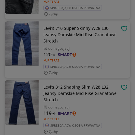
KUP TERAZ
SPRZEDAJĄCY: OSOBA PRYWATNA
Tychy
Levi's 710 Super Skinny W28 L30
OBSE
Jeansy Damskie Mid Rise Granatowe
Stretch
do negocjacji
120
zł
KUP TERAZ
SPRZEDAJĄCY: OSOBA PRYWATNA
Tychy
Levi's 312 Shaping Slim W28 L32
OBSE
Jeansy Damskie Mid Rise Granatowe
Stretch
do negocjacji
119
zł
KUP TERAZ
SPRZEDAJĄCY: OSOBA PRYWATNA
Tychy