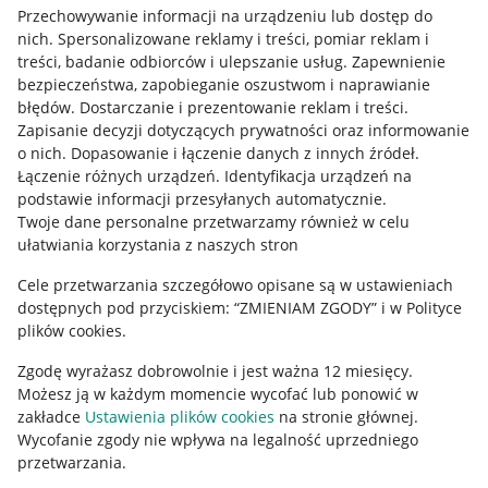
Przechowywanie informacji na urządzeniu lub dostęp do
Allegro Gadane dla kupujących
nich
.
Spersonalizowane reklamy i treści, pomiar reklam i
treści, badanie odbiorców i ulepszanie usług
.
Zapewnienie
Mapa miejscowości
bezpieczeństwa, zapobieganie oszustwom i naprawianie
błędów
.
Dostarczanie i prezentowanie reklam i treści
.
Informacje prawne
Zapisanie decyzji dotyczących prywatności oraz informowanie
o nich
.
Dopasowanie i łączenie danych z innych źródeł
.
Regulamin
Łączenie różnych urządzeń
.
Identyfikacja urządzeń na
podstawie informacji przesyłanych automatycznie
.
Polityka plików "cookies"
Twoje dane personalne przetwarzamy również w celu
ułatwiania korzystania z naszych stron
Ustawienia plików "cookies"
Cele przetwarzania szczegółowo opisane są w ustawieniach
Udostępnianie lokalizacji
dostępnych pod przyciskiem: “ZMIENIAM ZGODY” i w Polityce
Informacje dla Aktu o Usługach Cyfrowych
plików cookies.
Zgodę wyrażasz dobrowolnie i jest ważna 12 miesięcy.
Pobierz aplikację
Możesz ją w każdym momencie wycofać lub ponowić w
zakładce
Ustawienia plików cookies
na stronie głównej.
Wycofanie zgody nie wpływa na legalność uprzedniego
przetwarzania.