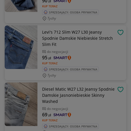
90
zł
KUP TERAZ
SPRZEDAJĄCY: OSOBA PRYWATNA
Tychy
Levi's 712 Slim W27 L30 Jeansy
OBSE
Spodnie Damskie Niebieskie Stretch
Slim Fit
do negocjacji
95
zł
KUP TERAZ
SPRZEDAJĄCY: OSOBA PRYWATNA
Tychy
Diesel Matic W27 L32 Jeansy Spodnie
OBSE
Damskie Jasnoniebieskie Skinny
Washed
do negocjacji
69
zł
KUP TERAZ
SPRZEDAJĄCY: OSOBA PRYWATNA