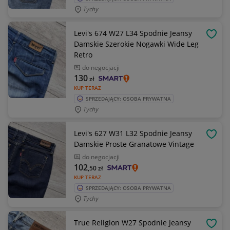
Tychy
Levi's 674 W27 L34 Spodnie Jeansy
OBSE
Damskie Szerokie Nogawki Wide Leg
Retro
do negocjacji
130
zł
KUP TERAZ
SPRZEDAJĄCY: OSOBA PRYWATNA
Tychy
Levi's 627 W31 L32 Spodnie Jeansy
OBSE
Damskie Proste Granatowe Vintage
do negocjacji
102
,50
zł
KUP TERAZ
SPRZEDAJĄCY: OSOBA PRYWATNA
Tychy
True Religion W27 Spodnie Jeansy
OBSE