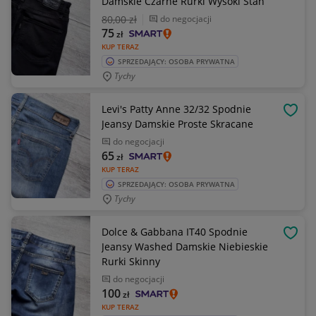
Damskie Czarne Rurki Wysoki Stan
80
,00 zł
do negocjacji
75
zł
KUP TERAZ
SPRZEDAJĄCY: OSOBA PRYWATNA
Tychy
Levi's Patty Anne 32/32 Spodnie
OBSE
Jeansy Damskie Proste Skracane
do negocjacji
65
zł
KUP TERAZ
SPRZEDAJĄCY: OSOBA PRYWATNA
Tychy
Dolce & Gabbana IT40 Spodnie
OBSE
Jeansy Washed Damskie Niebieskie
Rurki Skinny
do negocjacji
100
zł
KUP TERAZ