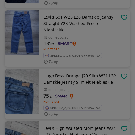
Tychy
Levi's 501 W25 L28 Damskie Jeansy
OBSE
Straight Y2K Washed Proste
Niebieskie
do negocjacji
135
zł
KUP TERAZ
SPRZEDAJĄCY: OSOBA PRYWATNA
Tychy
Hugo Boss Orange J20 Slim W31 L32
OBSE
Damskie Jeansy Slim Fit Niebieskie
do negocjacji
75
zł
KUP TERAZ
SPRZEDAJĄCY: OSOBA PRYWATNA
Tychy
Levi's High Waisted Mom Jeans W24
OBSE
L27 Damskie Niebieskie Vintage