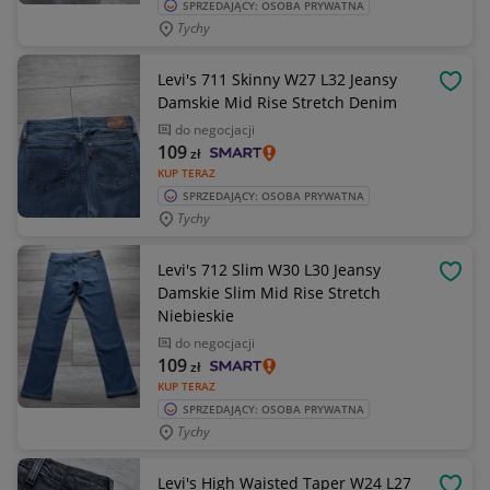
SPRZEDAJĄCY: OSOBA PRYWATNA
Tychy
Levi's 711 Skinny W27 L32 Jeansy
OBSE
Damskie Mid Rise Stretch Denim
do negocjacji
109
zł
KUP TERAZ
SPRZEDAJĄCY: OSOBA PRYWATNA
Tychy
Levi's 712 Slim W30 L30 Jeansy
OBSE
Damskie Slim Mid Rise Stretch
Niebieskie
do negocjacji
109
zł
KUP TERAZ
SPRZEDAJĄCY: OSOBA PRYWATNA
Tychy
Levi's High Waisted Taper W24 L27