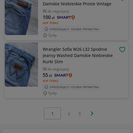
OBSE
Damskie Niebieskie Proste Vintage
do negocjacji
100
zł
KUP TERAZ
SPRZEDAJĄCY: OSOBA PRYWATNA
Tychy
Wrangler Sofia W26 L32 Spodnie
OBSE
Jeansy Washed Damskie Niebieskie
Rurki Slim
do negocjacji
55
zł
KUP TERAZ
SPRZEDAJĄCY: OSOBA PRYWATNA
Tychy
Wybierz stronę:
Następna strona
z
3