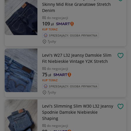
OBSE
Skinny Mid Rise Granatowe Stretch
Denim
do negocjacji
109
zł
KUP TERAZ
SPRZEDAJĄCY: OSOBA PRYWATNA
Tychy
Levi's W27 L32 Jeansy Damskie Slim
OBSE
Fit Niebieskie Vintage Y2K Stretch
do negocjacji
75
zł
KUP TERAZ
SPRZEDAJĄCY: OSOBA PRYWATNA
Tychy
Levi's Slimming Slim W30 L32 Jeansy
OBSE
Spodnie Damskie Niebieskie
Shaping
do negocjacji