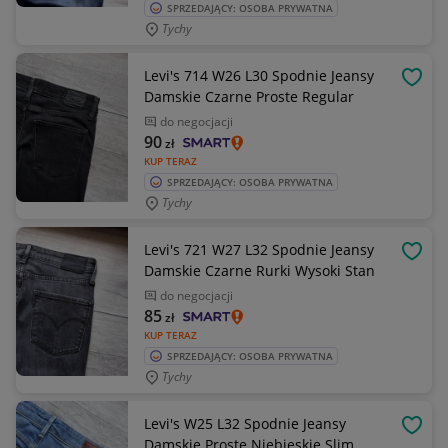
SPRZEDAJĄCY: OSOBA PRYWATNA
Tychy
Levi's 714 W26 L30 Spodnie Jeansy
OBSE
Damskie Czarne Proste Regular
do negocjacji
90
zł
KUP TERAZ
SPRZEDAJĄCY: OSOBA PRYWATNA
Tychy
Levi's 721 W27 L32 Spodnie Jeansy
OBSE
Damskie Czarne Rurki Wysoki Stan
do negocjacji
85
zł
KUP TERAZ
SPRZEDAJĄCY: OSOBA PRYWATNA
Tychy
Levi's W25 L32 Spodnie Jeansy
OBSE
Damskie Proste Niebieskie Slim