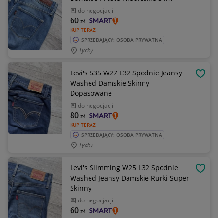
do negocjacji
60
zł
KUP TERAZ
SPRZEDAJĄCY: OSOBA PRYWATNA
Tychy
Levi's 535 W27 L32 Spodnie Jeansy
OBSE
Washed Damskie Skinny
Dopasowane
do negocjacji
80
zł
KUP TERAZ
SPRZEDAJĄCY: OSOBA PRYWATNA
Tychy
Levi's Slimming W25 L32 Spodnie
OBSE
Washed Jeansy Damskie Rurki Super
Skinny
do negocjacji
60
zł