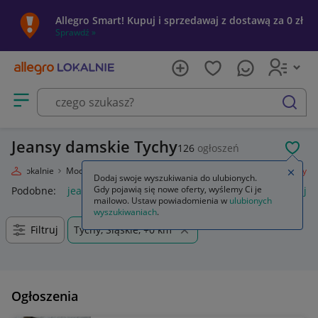
Allegro Smart! Kupuj i sprzedawaj z dostawą za 0 zł
Sprawdź »
Otwórz menu z kategoriami
szukaj
Jeansy damskie Tychy
126
ogłoszeń
POL
legro Lokalnie
Moda
Odzież, Obuwie, Dodatki
Odzież damska
Jeansy
Zamkn
Dodaj swoje wyszukiwania do ulubionych.
Gdy pojawią się nowe oferty, wyślemy Ci je
Podobne:
jeansy
jeansy damskie
jeansy wendy trendy
je
mailowo. Ustaw powiadomienia w
ulubionych
wyszukiwaniach
.
Filtruj
Tychy, Śląskie, +0 km
Ogłoszenia