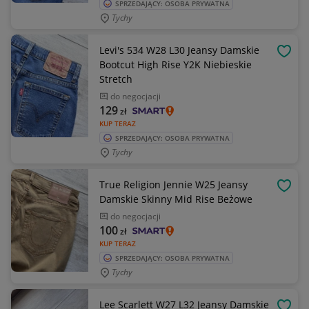
SPRZEDAJĄCY: OSOBA PRYWATNA
Tychy
Levi's 534 W28 L30 Jeansy Damskie
OBSE
Bootcut High Rise Y2K Niebieskie
Stretch
do negocjacji
129
zł
KUP TERAZ
SPRZEDAJĄCY: OSOBA PRYWATNA
Tychy
True Religion Jennie W25 Jeansy
OBSE
Damskie Skinny Mid Rise Beżowe
do negocjacji
100
zł
KUP TERAZ
SPRZEDAJĄCY: OSOBA PRYWATNA
Tychy
Lee Scarlett W27 L32 Jeansy Damskie