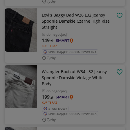
Tychy
Levi's Baggy Dad W26 L32 Jeansy
OBSE
Spodnie Damskie Czarne High Rise
Straight
do negocjacji
149
zł
KUP TERAZ
SPRZEDAJĄCY: OSOBA PRYWATNA
Tychy
Wrangler Bootcut W34 L32 Jeansy
OBSE
Spodnie Damskie Vintage White
Body
do negocjacji
199
zł
KUP TERAZ
STAN: NOWY
SPRZEDAJĄCY: OSOBA PRYWATNA
Tychy