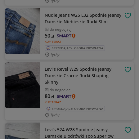
Tychy
Nudie Jeans W25 L32 Spodnie Jeansy
OBSE
Damskie Niebieskie Rurki Slim
do negocjacji
50
zł
KUP TERAZ
SPRZEDAJĄCY: OSOBA PRYWATNA
Tychy
Levi's Revel W29 Spodnie Jeansy
OBSE
Damskie Czarne Rurki Shaping
Skinny
do negocjacji
80
zł
KUP TERAZ
SPRZEDAJĄCY: OSOBA PRYWATNA
Tychy
Levi's 524 W28 Spodnie Jeansy
OBSE
Damskie Biodrówki Too Superlow