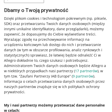
Dbamy o Twoją prywatność
Dzięki plikom cookies i technologiom pokrewnym
(np. piksele,
SDK)
oraz przetwarzaniu Twoich danych osobowych
(między
innymi unikalne identyfikatory, dane przeglądarki)
, możemy
zapewnić, że dopasujemy do Ciebie wyświetlane treści.
Wyrażając zgodę na przechowywanie informacji na
urządzeniu końcowym lub dostęp do nich i przetwarzanie
danych (w tym w obszarze profilowania, analiz rynkowych i
statystycznych) sprawiasz, że łatwiej będzie odnaleźć Ci w
Allegro dokładnie to, czego szukasz i potrzebujesz.
Administratorem Twoich danych osobowych będzie Allegro a
w niektórych przypadkach nasi partnerzy (
17
partnerów
), w
tym tzw. “Zaufani Partnerzy IAB Europe” (
9
partnerów
).
Przydatne informacje
Informacja o celach przetwarzania danych osobowych przez
naszych partnerów znajduje się w ich politykach ochrony
prywatności.
Jak to działa
Napisz do nas
My i nasi partnerzy możemy przetwarzać dane personalne
w celach:
Allegro Gadane dla sprzedających