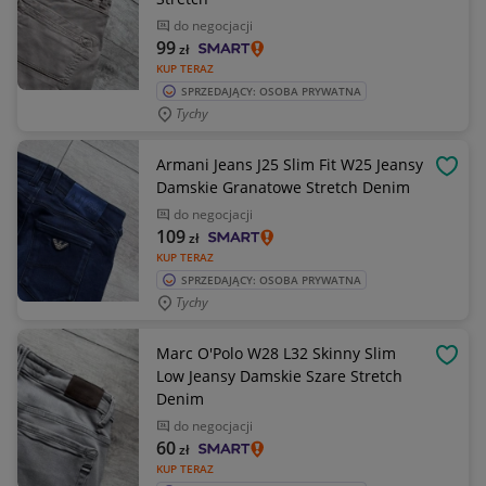
do negocjacji
99
zł
KUP TERAZ
SPRZEDAJĄCY: OSOBA PRYWATNA
Tychy
Armani Jeans J25 Slim Fit W25 Jeansy
OBSE
Damskie Granatowe Stretch Denim
do negocjacji
109
zł
KUP TERAZ
SPRZEDAJĄCY: OSOBA PRYWATNA
Tychy
Marc O'Polo W28 L32 Skinny Slim
OBSE
Low Jeansy Damskie Szare Stretch
Denim
do negocjacji
60
zł
KUP TERAZ