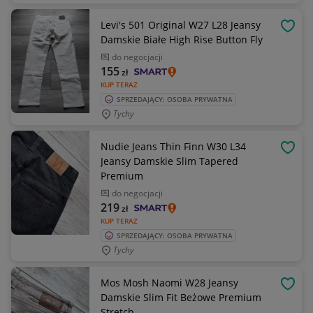
Levi's 501 Original W27 L28 Jeansy
OBSE
Damskie Białe High Rise Button Fly
do negocjacji
155
zł
KUP TERAZ
SPRZEDAJĄCY: OSOBA PRYWATNA
Tychy
Nudie Jeans Thin Finn W30 L34
OBSE
Jeansy Damskie Slim Tapered
Premium
do negocjacji
219
zł
KUP TERAZ
SPRZEDAJĄCY: OSOBA PRYWATNA
Tychy
Mos Mosh Naomi W28 Jeansy
OBSE
Damskie Slim Fit Beżowe Premium
Stretch