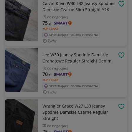
Calvin Klein W30 L32 Jeansy Spodnie
OBSE
Damskie Czarne Slim Straight Y2K
do negocjacji
75
zł
KUP TERAZ
SPRZEDAJĄCY: OSOBA PRYWATNA
Tychy
Lee W30 Jeansy Spodnie Damskie
OBSE
Granatowe Regular Straight Denim
do negocjacji
70
zł
KUP TERAZ
SPRZEDAJĄCY: OSOBA PRYWATNA
Tychy
Wrangler Grace W27 L30 Jeansy
OBSE
Spodnie Damskie Czarne Regular
Straight
do negocjacji
75