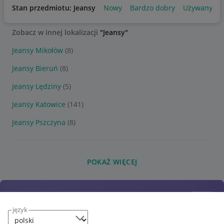
Stan przedmiotu: Jeansy
Nowy
Bardzo dobry
Używany
Zobacz w innej lokalizacji
"Jeansy"
Jeansy Mikołów
(8)
Jeansy Bieruń
(8)
Jeansy Lędziny
(5)
Jeansy Katowice
(141)
Jeansy Pszczyna
(8)
POKAŻ WIĘCEJ
język