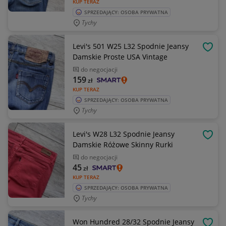
KUP TERAZ
SPRZEDAJĄCY: OSOBA PRYWATNA
Tychy
Levi's 501 W25 L32 Spodnie Jeansy
OBSE
Damskie Proste USA Vintage
do negocjacji
159
zł
KUP TERAZ
SPRZEDAJĄCY: OSOBA PRYWATNA
Tychy
Levi's W28 L32 Spodnie Jeansy
OBSE
Damskie Różowe Skinny Rurki
do negocjacji
45
zł
KUP TERAZ
SPRZEDAJĄCY: OSOBA PRYWATNA
Tychy
Won Hundred 28/32 Spodnie Jeansy