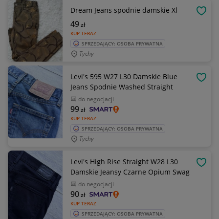
Dream Jeans spodnie damskie Xl
OBSE
49
zł
KUP TERAZ
SPRZEDAJĄCY: OSOBA PRYWATNA
Tychy
Levi's 595 W27 L30 Damskie Blue
OBSE
Jeans Spodnie Washed Straight
do negocjacji
99
zł
KUP TERAZ
SPRZEDAJĄCY: OSOBA PRYWATNA
Tychy
Levi's High Rise Straight W28 L30
OBSE
Damskie Jeansy Czarne Opium Swag
do negocjacji
90
zł
KUP TERAZ
SPRZEDAJĄCY: OSOBA PRYWATNA