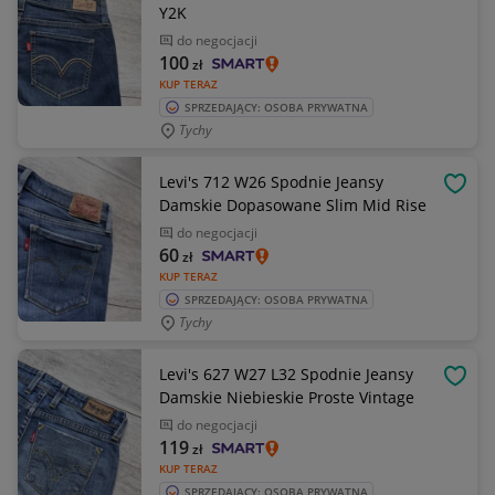
Y2K
do negocjacji
100
zł
KUP TERAZ
SPRZEDAJĄCY: OSOBA PRYWATNA
Tychy
Levi's 712 W26 Spodnie Jeansy
OBSE
Damskie Dopasowane Slim Mid Rise
do negocjacji
60
zł
KUP TERAZ
SPRZEDAJĄCY: OSOBA PRYWATNA
Tychy
Levi's 627 W27 L32 Spodnie Jeansy
OBSE
Damskie Niebieskie Proste Vintage
do negocjacji
119
zł
KUP TERAZ
SPRZEDAJĄCY: OSOBA PRYWATNA