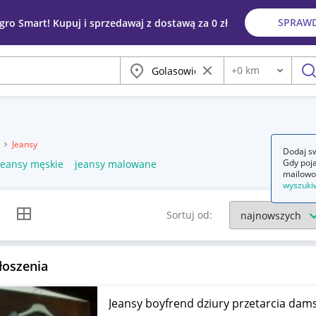
SPRAW
egro Smart! Kupuj i sprzedawaj z dostawą za 0 zł
Miasto
Wyczyść frazę
+
0
km
Odległość
szu
a
Jeansy
Dodaj sw
Gdy poja
jeansy męskie
jeansy malowane
mailowo
wyszuki
k listy
Widok siatki
Sortuj od:
łoszenia
Jeansy boyfrend dziury przetarcia dams