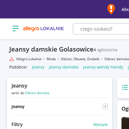
All
Otwórz menu z kategoriami
Jeansy damskie Golasowice
4
ogłoszenia
Allegro Lokalnie
Moda
Odzież, Obuwie, Dodatki
Odzież damsk
Podobne:
jeansy
jeansy damskie
jeansy wendy trendy
Jeansy
Wido
wróć do
Odzież damska
Jeansy
4
Og
Filtry
Wyczyść