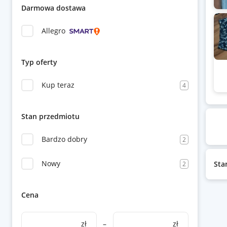
Darmowa dostawa
Allegro
Typ oferty
Kup teraz
4
Stan przedmiotu
Bardzo dobry
2
Nowy
Sta
2
Cena
zł
–
zł