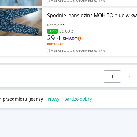
SPRZEDAJĄCY: OSOBA PRYWATNA
Spodnie jeans dżins MOHITO blue w kwi
Rozmiar:
S
35
,00 zł
-17%
29
zł
KUP TERAZ
SPRZEDAJĄCY: OSOBA PRYWATNA
Wybierz stronę:
n przedmiotu: Jeansy
Nowy
Bardzo dobry