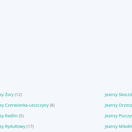
sy Żory
(12)
Jeansy Skocz
sy Czerwionka-Leszczyny
(8)
Jeansy Orzes
sy Radlin
(5)
Jeansy Pszcz
sy Rydułtowy
(17)
Jeansy Mikoł