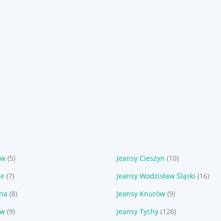
ów
(5)
Jeansy Cieszyn
(10)
ze
(7)
Jeansy Wodzisław Śląski
(16)
yna
(8)
Jeansy Knurów
(9)
ów
(9)
Jeansy Tychy
(126)