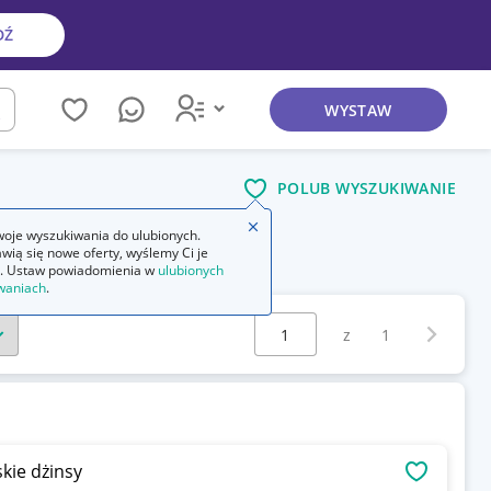
DŹ
WYSTAW
kaj
POLUB WYSZUKIWANIE
Zamknij wskazówkę
oje wyszukiwania do ulubionych.
wią się nowe oferty, wyślemy Ci je
. Ustaw powiadomienia w
ulubionych
waniach
.
Wybierz stronę:
Następna 
z
1
kie dżinsy
OBSERWU