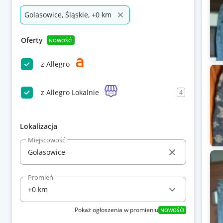
Golasowice, Śląskie, +0 km
Oferty
NOWOŚĆ!
z Allegro
z Allegro Lokalnie
4
Lokalizacja
Miejscowość
Promień
Pokaż ogłoszenia w promieniu
NOWOŚĆ!