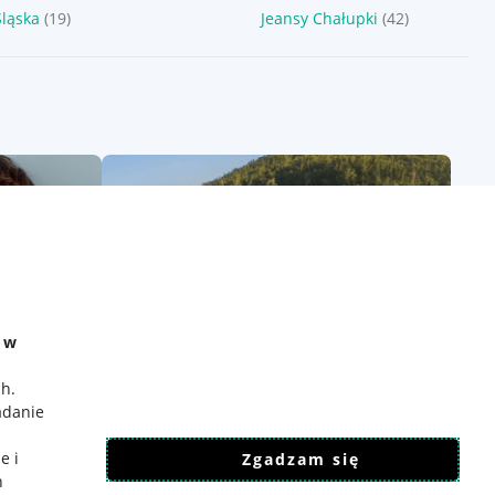
Śląska
(19)
Jeansy Chałupki
(42)
e w
ch
.
adanie
e i
Zgadzam się
h