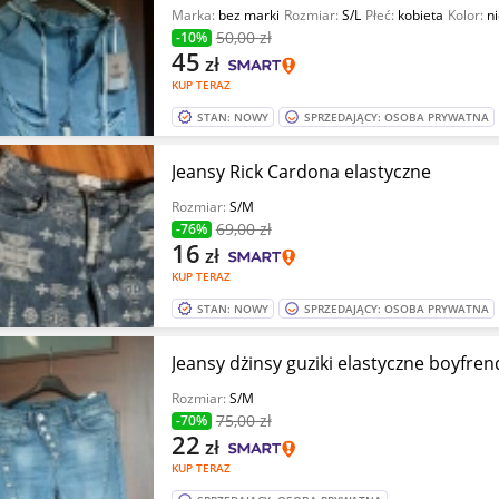
Marka:
bez marki
Rozmiar:
S/L
Płeć:
kobieta
Kolor:
ni
50
,00 zł
-10%
45
zł
KUP TERAZ
STAN: NOWY
SPRZEDAJĄCY: OSOBA PRYWATNA
Jeansy Rick Cardona elastyczne
Rozmiar:
S/M
69
,00 zł
-76%
16
zł
KUP TERAZ
STAN: NOWY
SPRZEDAJĄCY: OSOBA PRYWATNA
Jeansy dżinsy guziki elastyczne boyfren
Rozmiar:
S/M
75
,00 zł
-70%
22
zł
KUP TERAZ