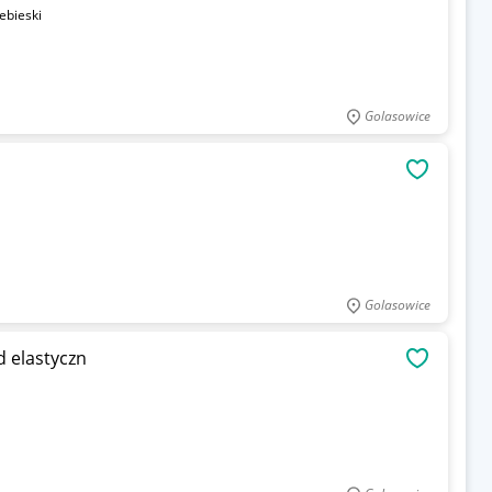
ebieski
Golasowice
OBSERWU
Golasowice
d elastyczn
OBSERWU