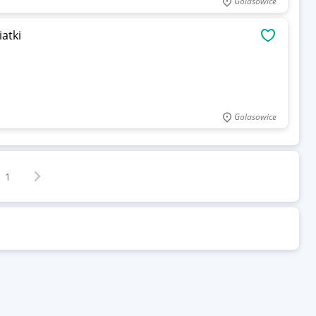
Golasowice
atki
OBSERWU
Golasowice
Następna strona
z
1