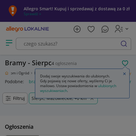
Allegro Smart! Kupuj i sprzedawaj z dostawą za 0 zł
Sprawdź »
Otwórz menu z kategoriami
szukaj
Bramy - Sierpc
4
ogłoszenia
POL
ie
Dom i Ogród
Budownictwo i Akcesoria
Ogrodzenia i bramy
Bramy
Zamkn
Dodaj swoje wyszukiwania do ulubionych.
Gdy pojawią się nowe oferty, wyślemy Ci je
Podobne:
bramy
napęd bramy dwuskrzydłowej
napęd bra
mailowo. Ustaw powiadomienia w
ulubionych
wyszukiwaniach
.
Filtruj
Sierpc, Mazowieckie, +0 km
Ogłoszenia