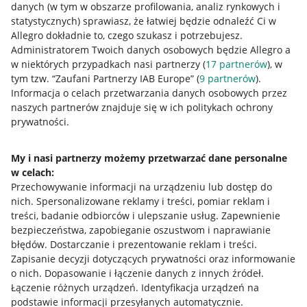
danych (w tym w obszarze profilowania, analiz rynkowych i
statystycznych) sprawiasz, że łatwiej będzie odnaleźć Ci w
Allegro dokładnie to, czego szukasz i potrzebujesz.
Administratorem Twoich danych osobowych będzie Allegro a
w niektórych przypadkach nasi partnerzy (
17
partnerów
), w
tym tzw. “Zaufani Partnerzy IAB Europe” (
9
partnerów
).
Przydatne informacje
Informacja o celach przetwarzania danych osobowych przez
naszych partnerów znajduje się w ich politykach ochrony
prywatności.
Jak to działa
Napisz do nas
My i nasi partnerzy możemy przetwarzać dane personalne
w celach:
Allegro Gadane dla sprzedających
Przechowywanie informacji na urządzeniu lub dostęp do
Allegro Gadane dla kupujących
nich
.
Spersonalizowane reklamy i treści, pomiar reklam i
treści, badanie odbiorców i ulepszanie usług
.
Zapewnienie
Mapa miejscowości
bezpieczeństwa, zapobieganie oszustwom i naprawianie
błędów
.
Dostarczanie i prezentowanie reklam i treści
.
Informacje prawne
Zapisanie decyzji dotyczących prywatności oraz informowanie
o nich
.
Dopasowanie i łączenie danych z innych źródeł
.
Regulamin
Łączenie różnych urządzeń
.
Identyfikacja urządzeń na
podstawie informacji przesyłanych automatycznie
.