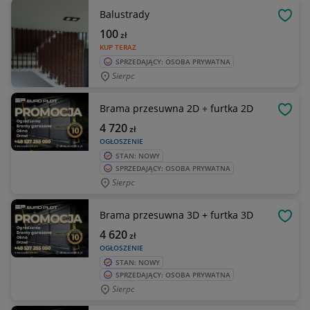
Balustrady
OBSE
100
zł
KUP TERAZ
SPRZEDAJĄCY: OSOBA PRYWATNA
Sierpc
Brama przesuwna 2D + furtka 2D
OBSE
4 720
zł
OGŁOSZENIE
STAN: NOWY
SPRZEDAJĄCY: OSOBA PRYWATNA
Sierpc
Brama przesuwna 3D + furtka 3D
OBSE
4 620
zł
OGŁOSZENIE
STAN: NOWY
SPRZEDAJĄCY: OSOBA PRYWATNA
Sierpc