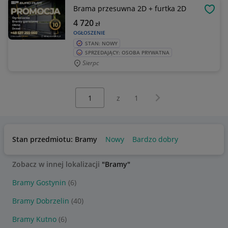
Brama przesuwna 2D + furtka 2D
OBSE
4 720
zł
OGŁOSZENIE
STAN: NOWY
SPRZEDAJĄCY: OSOBA PRYWATNA
Sierpc
Wybierz stronę:
Następna strona
z
1
Stan przedmiotu: Bramy
Nowy
Bardzo dobry
Zobacz w innej lokalizacji
"Bramy"
Bramy Gostynin
(6)
Bramy Dobrzelin
(40)
Bramy Kutno
(6)