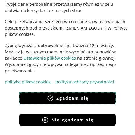
Polityka plików "cookies"
Twoje dane personalne przetwarzamy również w celu
ułatwiania korzystania z naszych stron
Ustawienia plików "cookies"
Cele przetwarzania szczegółowo opisane są w ustawieniach
Udostępnianie lokalizacji
dostępnych pod przyciskiem: “ZMIENIAM ZGODY” i w Polityce
Informacje dla Aktu o Usługach Cyfrowych
plików cookies.
Zgodę wyrażasz dobrowolnie i jest ważna 12 miesięcy.
Pobierz aplikację
Możesz ją w każdym momencie wycofać lub ponowić w
zakładce
Ustawienia plików cookies
na stronie głównej.
Wycofanie zgody nie wpływa na legalność uprzedniego
przetwarzania.
polityka plików cookies
polityka ochrony prywatności
Zgadzam się
Nie zgadzam się
Korzystanie z serwisu oznacza akceptację
regulaminu
.