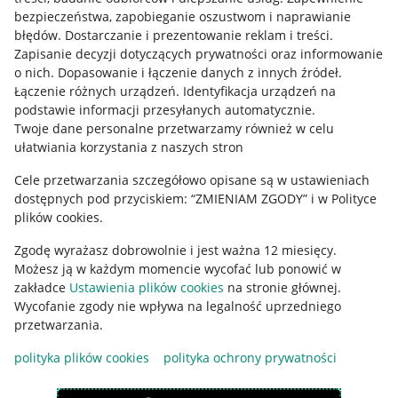
Mapa miejscowości
bezpieczeństwa, zapobieganie oszustwom i naprawianie
błędów
.
Dostarczanie i prezentowanie reklam i treści
.
Informacje prawne
Zapisanie decyzji dotyczących prywatności oraz informowanie
o nich
.
Dopasowanie i łączenie danych z innych źródeł
.
Regulamin
Łączenie różnych urządzeń
.
Identyfikacja urządzeń na
podstawie informacji przesyłanych automatycznie
.
Polityka plików "cookies"
Twoje dane personalne przetwarzamy również w celu
ułatwiania korzystania z naszych stron
Ustawienia plików "cookies"
Cele przetwarzania szczegółowo opisane są w ustawieniach
Udostępnianie lokalizacji
dostępnych pod przyciskiem: “ZMIENIAM ZGODY” i w Polityce
Informacje dla Aktu o Usługach Cyfrowych
plików cookies.
Zgodę wyrażasz dobrowolnie i jest ważna 12 miesięcy.
Pobierz aplikację
Możesz ją w każdym momencie wycofać lub ponowić w
zakładce
Ustawienia plików cookies
na stronie głównej.
Wycofanie zgody nie wpływa na legalność uprzedniego
przetwarzania.
polityka plików cookies
polityka ochrony prywatności