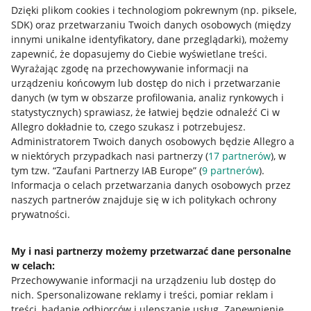
Dzięki plikom cookies i technologiom pokrewnym
(np. piksele,
SDK)
oraz przetwarzaniu Twoich danych osobowych
(między
innymi unikalne identyfikatory, dane przeglądarki)
, możemy
zapewnić, że dopasujemy do Ciebie wyświetlane treści.
Wyrażając zgodę na przechowywanie informacji na
urządzeniu końcowym lub dostęp do nich i przetwarzanie
danych (w tym w obszarze profilowania, analiz rynkowych i
statystycznych) sprawiasz, że łatwiej będzie odnaleźć Ci w
Allegro dokładnie to, czego szukasz i potrzebujesz.
Administratorem Twoich danych osobowych będzie Allegro a
w niektórych przypadkach nasi partnerzy (
17
partnerów
), w
Nawigacja
tym tzw. “Zaufani Partnerzy IAB Europe” (
9
partnerów
).
Przydatne informacje
Informacja o celach przetwarzania danych osobowych przez
naszych partnerów znajduje się w ich politykach ochrony
prywatności.
Jak to działa
Napisz do nas
My i nasi partnerzy możemy przetwarzać dane personalne
w celach:
Allegro Gadane dla sprzedających
Przechowywanie informacji na urządzeniu lub dostęp do
Allegro Gadane dla kupujących
nich
.
Spersonalizowane reklamy i treści, pomiar reklam i
treści, badanie odbiorców i ulepszanie usług
.
Zapewnienie