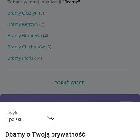
Zobacz w innej lokalizacji
"Bramy"
Bramy Olsztyn
(9)
Bramy Kętrzyn
(7)
Bramy Braniewo
(4)
Bramy Ciechanów
(5)
Bramy Płońsk
(4)
POKAŻ WIĘCEJ
język
Dbamy o Twoją prywatność