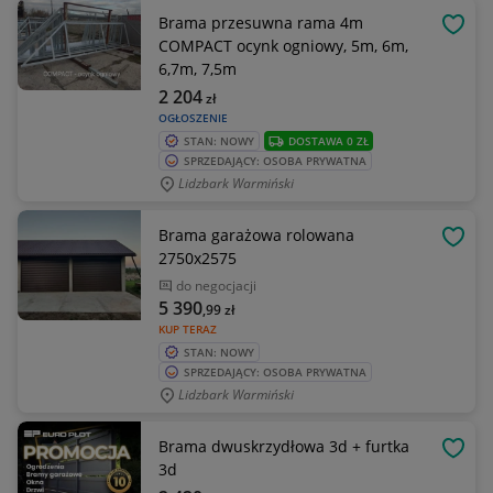
Brama przesuwna rama 4m
OBSE
COMPACT ocynk ogniowy, 5m, 6m,
6,7m, 7,5m
2 204
zł
OGŁOSZENIE
STAN: NOWY
DOSTAWA 0 ZŁ
SPRZEDAJĄCY: OSOBA PRYWATNA
Lidzbark Warmiński
Brama garażowa rolowana
OBSE
2750x2575
do negocjacji
5 390
,99
zł
KUP TERAZ
STAN: NOWY
SPRZEDAJĄCY: OSOBA PRYWATNA
Lidzbark Warmiński
Brama dwuskrzydłowa 3d + furtka
OBSE
3d