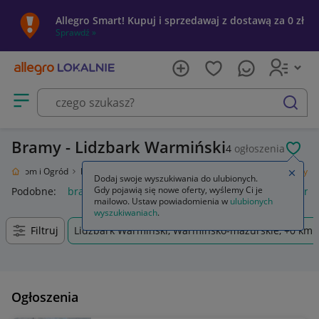
Allegro Smart! Kupuj i sprzedawaj z dostawą za 0 zł
Sprawdź »
Otwórz menu z kategoriami
szukaj
Bramy - Lidzbark Warmiński
4
ogłoszenia
POL
ie
Dom i Ogród
Budownictwo i Akcesoria
Ogrodzenia i bramy
Bramy
Zamkn
Dodaj swoje wyszukiwania do ulubionych.
Gdy pojawią się nowe oferty, wyślemy Ci je
Podobne:
bramy
napęd bramy dwuskrzydłowej
napęd bra
mailowo. Ustaw powiadomienia w
ulubionych
wyszukiwaniach
.
Filtruj
Lidzbark Warmiński, Warmińsko-mazurskie, +0 km
Ogłoszenia