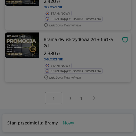
2 420
zł
OGŁOSZENIE
STAN: NOWY
SPRZEDAJĄCY: OSOBA PRYWATNA
Lidzbark Warmiński
Brama dwuskrzydłowa 2d + furtka
OBSE
2d
2 380
zł
OGŁOSZENIE
STAN: NOWY
SPRZEDAJĄCY: OSOBA PRYWATNA
Lidzbark Warmiński
Wybierz stronę:
Następna strona
z
1
Stan przedmiotu: Bramy
Nowy