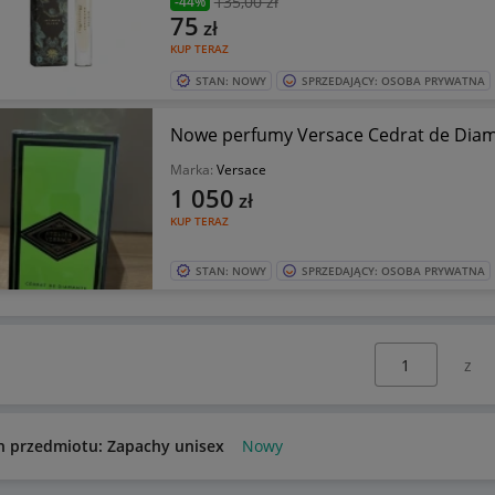
135
,00 zł
-44%
75
zł
KUP TERAZ
STAN: NOWY
SPRZEDAJĄCY: OSOBA PRYWATNA
Nowe perfumy Versace Cedrat de Dia
Marka:
Versace
1 050
zł
KUP TERAZ
STAN: NOWY
SPRZEDAJĄCY: OSOBA PRYWATNA
Wybierz stronę:
n przedmiotu: Zapachy unisex
Nowy