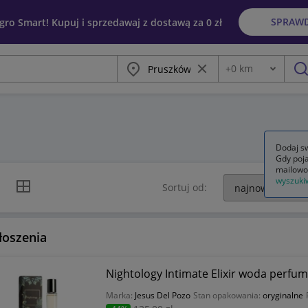
SPRAW
egro Smart! Kupuj i sprzedawaj z dostawą za 0 zł
Miasto
Wyczyść frazę
+
0
km
Odległość
szu
Dodaj sw
Gdy poja
mailowo
wyszuki
k listy
Widok siatki
Sortuj od:
łoszenia
Nightology Intimate Elixir woda perfu
Marka:
Jesus Del Pozo
Stan opakowania:
oryginalne