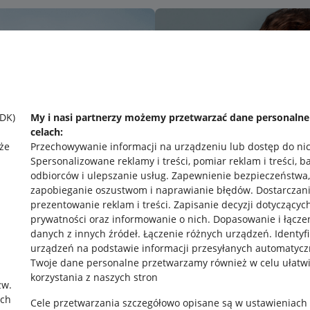
SDK)
My i nasi partnerzy możemy przetwarzać dane personaln
celach:
że
Przechowywanie informacji na urządzeniu lub dostęp do ni
Spersonalizowane reklamy i treści, pomiar reklam i treści, b
odbiorców i ulepszanie usług
.
Zapewnienie bezpieczeństwa,
zapobieganie oszustwom i naprawianie błędów
.
Dostarczani
prezentowanie reklam i treści
.
Zapisanie decyzji dotyczącyc
prywatności oraz informowanie o nich
.
Dopasowanie i łącze
danych z innych źródeł
.
Łączenie różnych urządzeń
.
Identyf
urządzeń na podstawie informacji przesyłanych automatycz
rawne
Pobierz aplikację
Twoje dane personalne przetwarzamy również w celu ułatw
korzystania z naszych stron
zw.
ach
Cele przetwarzania szczegółowo opisane są w ustawieniach