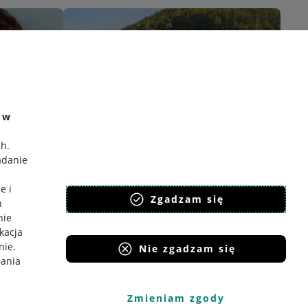
e w
ch
.
adanie
e i
Zgadzam się
h
nie
ikacja
nie
.
Nie zgadzam się
iania
Zmieniam zgody