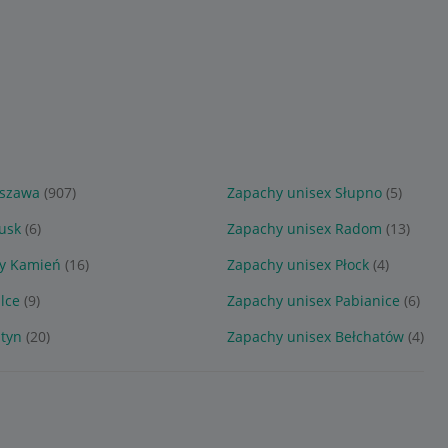
rszawa
(907)
Zapachy unisex Słupno
(5)
usk
(6)
Zapachy unisex Radom
(13)
ry Kamień
(16)
Zapachy unisex Płock
(4)
lce
(9)
Zapachy unisex Pabianice
(6)
ztyn
(20)
Zapachy unisex Bełchatów
(4)