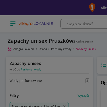
All
Otwórz menu z kategoriami
Zapachy unisex Pruszków
2
ogłoszenia
Allegro Lokalnie
Uroda
Perfumy i wody
Zapachy unisex
Zapachy unisex
Wido
wróć do
Perfumy i wody
Wody perfumowane
2
Og
Filtry
Wyczyść
Pruszków, Mazowieckie, +0 km