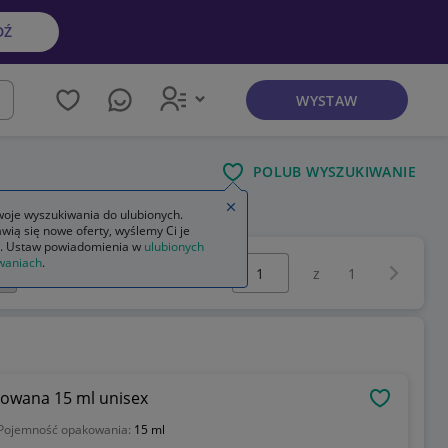
DŹ
WYSTAW
kaj
POLUB WYSZUKIWANIE
Zamknij wskazówkę
oje wyszukiwania do ulubionych.
wią się nowe oferty, wyślemy Ci je
. Ustaw powiadomienia w
ulubionych
Wybierz stronę:
waniach
.
Następna 
z
1
mowana 15 ml unisex
OBSERWU
Pojemność opakowania:
15 ml