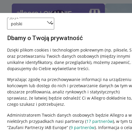
język
Dbamy o Twoją prywatność
Dzięki plikom cookies i technologiom pokrewnym
(np. piksele, 
oraz przetwarzaniu Twoich danych osobowych
(między innymi
unikalne identyfikatory, dane przeglądarki)
, możemy zapewnić, 
dopasujemy do Ciebie wyświetlane treści.
Wyrażając zgodę na przechowywanie informacji na urządzeniu
końcowym lub dostęp do nich i przetwarzanie danych (w tym w
obszarze profilowania, analiz rynkowych i statystycznych)
sprawiasz, że łatwiej będzie odnaleźć Ci w Allegro dokładnie to,
czego szukasz i potrzebujesz.
Przydatne informacje
Informacje p
Administratorem Twoich danych osobowych będzie Allegro a w
niektórych przypadkach nasi partnerzy (
17
partnerów
), w tym t
Jak to działa
Regulamin
“Zaufani Partnerzy IAB Europe” (
9
partnerów
). Informacja o cel