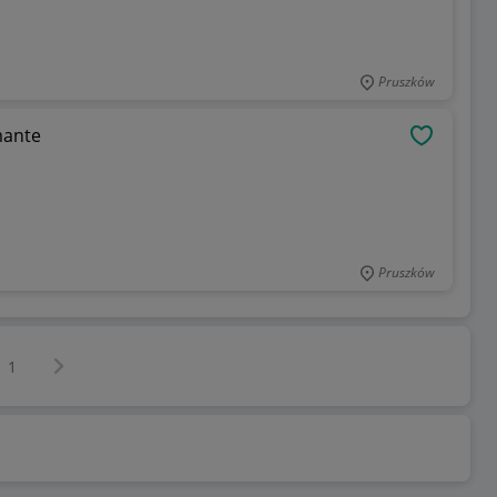
Pruszków
mante
OBSERWU
Pruszków
Następna strona
z
1