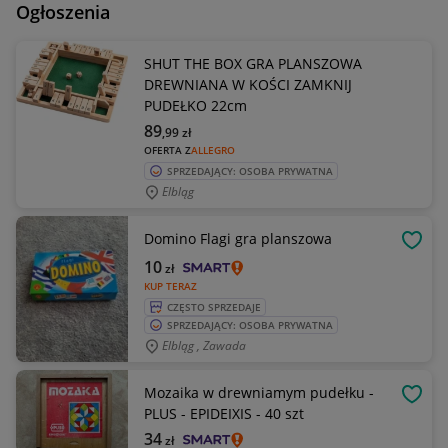
Ogłoszenia
SHUT THE BOX GRA PLANSZOWA
DREWNIANA W KOŚCI ZAMKNIJ
PUDEŁKO 22cm
89
,99
zł
OFERTA Z
ALLEGRO
SPRZEDAJĄCY: OSOBA PRYWATNA
Elbląg
Domino Flagi gra planszowa
OBSE
10
zł
KUP TERAZ
CZĘSTO SPRZEDAJE
SPRZEDAJĄCY: OSOBA PRYWATNA
Elbląg , Zawada
Mozaika w drewniamym pudełku -
OBSE
PLUS - EPIDEIXIS - 40 szt
34
zł