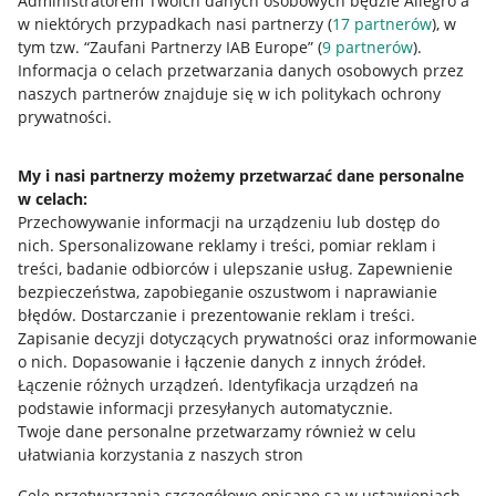
Administratorem Twoich danych osobowych będzie Allegro a
w niektórych przypadkach nasi partnerzy (
17
partnerów
), w
tym tzw. “Zaufani Partnerzy IAB Europe” (
9
partnerów
).
Przydatne informacje
Informacja o celach przetwarzania danych osobowych przez
naszych partnerów znajduje się w ich politykach ochrony
prywatności.
Jak to działa
Napisz do nas
My i nasi partnerzy możemy przetwarzać dane personalne
w celach:
Allegro Gadane dla sprzedających
Przechowywanie informacji na urządzeniu lub dostęp do
Allegro Gadane dla kupujących
nich
.
Spersonalizowane reklamy i treści, pomiar reklam i
treści, badanie odbiorców i ulepszanie usług
.
Zapewnienie
Mapa miejscowości
bezpieczeństwa, zapobieganie oszustwom i naprawianie
błędów
.
Dostarczanie i prezentowanie reklam i treści
.
Informacje prawne
Zapisanie decyzji dotyczących prywatności oraz informowanie
o nich
.
Dopasowanie i łączenie danych z innych źródeł
.
Regulamin
Łączenie różnych urządzeń
.
Identyfikacja urządzeń na
podstawie informacji przesyłanych automatycznie
.
Polityka plików "cookies"
Twoje dane personalne przetwarzamy również w celu
ułatwiania korzystania z naszych stron
Ustawienia plików "cookies"
Cele przetwarzania szczegółowo opisane są w ustawieniach