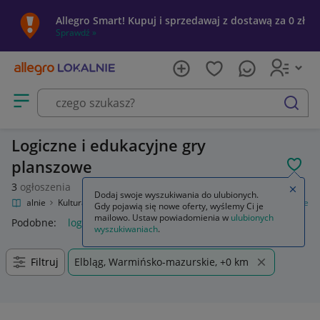
Allegro Smart! Kupuj i sprzedawaj z dostawą za 0 zł
Sprawdź »
Otwórz menu z kategoriami
szukaj
Logiczne i edukacyjne gry
planszowe
POL
3
ogłoszenia
Zamkn
Dodaj swoje wyszukiwania do ulubionych.
gro Lokalnie
Kultura i rozrywka
Gry
Planszowe
Logiczne i edukacyjne
Gdy pojawią się nowe oferty, wyślemy Ci je
mailowo. Ustaw powiadomienia w
ulubionych
Podobne:
logiczne i edukacyjne
wyszukiwaniach
.
Filtruj
Elbląg, Warmińsko-mazurskie, +0 km