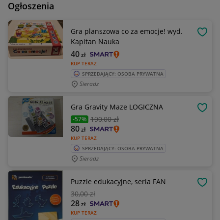
Ogłoszenia
Gra planszowa co za emocje! wyd.
OBSE
Kapitan Nauka
40
zł
KUP TERAZ
SPRZEDAJĄCY: OSOBA PRYWATNA
Sieradz
Gra Gravity Maze LOGICZNA
OBSE
190
,00 zł
-57%
80
zł
KUP TERAZ
SPRZEDAJĄCY: OSOBA PRYWATNA
Sieradz
Puzzle edukacyjne, seria FAN
OBSE
30
,00 zł
28
zł
KUP TERAZ