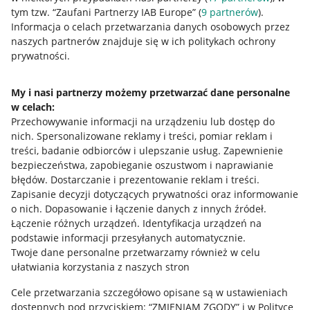
tym tzw. “Zaufani Partnerzy IAB Europe” (
9
partnerów
).
Przydatne informacje
Informacja o celach przetwarzania danych osobowych przez
naszych partnerów znajduje się w ich politykach ochrony
prywatności.
Jak to działa
Napisz do nas
My i nasi partnerzy możemy przetwarzać dane personalne
w celach:
Allegro Gadane dla sprzedających
Przechowywanie informacji na urządzeniu lub dostęp do
Allegro Gadane dla kupujących
nich
.
Spersonalizowane reklamy i treści, pomiar reklam i
treści, badanie odbiorców i ulepszanie usług
.
Zapewnienie
Mapa miejscowości
bezpieczeństwa, zapobieganie oszustwom i naprawianie
błędów
.
Dostarczanie i prezentowanie reklam i treści
.
Informacje prawne
Zapisanie decyzji dotyczących prywatności oraz informowanie
o nich
.
Dopasowanie i łączenie danych z innych źródeł
.
Regulamin
Łączenie różnych urządzeń
.
Identyfikacja urządzeń na
podstawie informacji przesyłanych automatycznie
.
Polityka plików "cookies"
Twoje dane personalne przetwarzamy również w celu
ułatwiania korzystania z naszych stron
Ustawienia plików "cookies"
Cele przetwarzania szczegółowo opisane są w ustawieniach
Udostępnianie lokalizacji
dostępnych pod przyciskiem: “ZMIENIAM ZGODY” i w Polityce