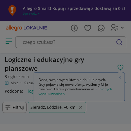
Allegro Smart! Kupuj i sprzedawaj z dostawą za 0 zł
Sprawdź »
Otwórz menu z kategoriami
szukaj
Logiczne i edukacyjne gry
planszowe
POL
3
ogłoszenia
Zamkn
Dodaj swoje wyszukiwania do ulubionych.
gro Lokalnie
Kultura i rozrywka
Gry
Planszowe
Logiczne i edukacyjne
Gdy pojawią się nowe oferty, wyślemy Ci je
mailowo. Ustaw powiadomienia w
ulubionych
Podobne:
logiczne i edukacyjne
wyszukiwaniach
.
Filtruj
Sieradz, Łódzkie, +0 km