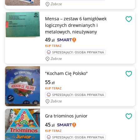
Zabrze
Mensa – zestaw 6 łamigłówek
OBSE
logicznych drewnianych i
metalowych, nieużywany
49
zł
KUP TERAZ
SPRZEDAJĄCY: OSOBA PRYWATNA
Zabrze
"Kocham Cię Polsko"
OBSE
55
zł
KUP TERAZ
SPRZEDAJĄCY: OSOBA PRYWATNA
Zabrze
Gra triominos junior
OBSE
45
zł
KUP TERAZ
SPRZEDAJĄCY: OSOBA PRYWATNA