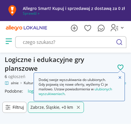
Allegro Smart! Kupuj i sprzedawaj z dostawą za 0 zł
Sprawdź »
Otwórz menu z kategoriami
szukaj
Logiczne i edukacyjne gry
planszowe
POL
6
ogłoszeń
Zamkn
Dodaj swoje wyszukiwania do ulubionych.
gro Lokalnie
Kultura i rozrywka
Gry
Planszowe
Logiczne i edukacyjne
Gdy pojawią się nowe oferty, wyślemy Ci je
mailowo. Ustaw powiadomienia w
ulubionych
Podobne:
logiczne i edukacyjne
wyszukiwaniach
.
Filtruj
Zabrze, Śląskie, +0 km