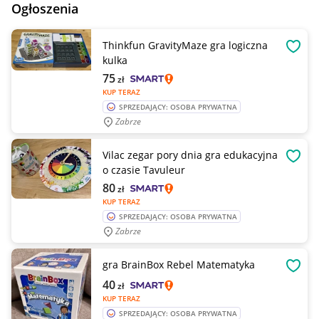
Ogłoszenia
Thinkfun GravityMaze gra logiczna
OBSE
kulka
75
zł
KUP TERAZ
SPRZEDAJĄCY: OSOBA PRYWATNA
Zabrze
Vilac zegar pory dnia gra edukacyjna
OBSE
o czasie Tavuleur
80
zł
KUP TERAZ
SPRZEDAJĄCY: OSOBA PRYWATNA
Zabrze
gra BrainBox Rebel Matematyka
OBSE
40
zł
KUP TERAZ
SPRZEDAJĄCY: OSOBA PRYWATNA