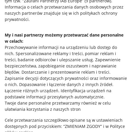
tym tzw. “Zaufani Partnerzy IAB Europe” (
9
partnerów
).
Przydatne informacje
Informacja o celach przetwarzania danych osobowych przez
naszych partnerów znajduje się w ich politykach ochrony
prywatności.
Jak to działa
Napisz do nas
My i nasi partnerzy możemy przetwarzać dane personalne
w celach:
Allegro Gadane dla sprzedających
Przechowywanie informacji na urządzeniu lub dostęp do
Allegro Gadane dla kupujących
nich
.
Spersonalizowane reklamy i treści, pomiar reklam i
treści, badanie odbiorców i ulepszanie usług
.
Zapewnienie
Mapa miejscowości
bezpieczeństwa, zapobieganie oszustwom i naprawianie
błędów
.
Dostarczanie i prezentowanie reklam i treści
.
Informacje prawne
Zapisanie decyzji dotyczących prywatności oraz informowanie
o nich
.
Dopasowanie i łączenie danych z innych źródeł
.
Regulamin
Łączenie różnych urządzeń
.
Identyfikacja urządzeń na
podstawie informacji przesyłanych automatycznie
.
Polityka plików "cookies"
Twoje dane personalne przetwarzamy również w celu
ułatwiania korzystania z naszych stron
Ustawienia plików "cookies"
Cele przetwarzania szczegółowo opisane są w ustawieniach
Udostępnianie lokalizacji
dostępnych pod przyciskiem: “ZMIENIAM ZGODY” i w Polityce
Informacje dla Aktu o Usługach Cyfrowych