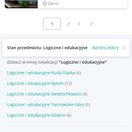
Zabrze
Wybierz stronę:
Następna strona
z
1
Stan przedmiotu: Logiczne i edukacyjne
Bardzo dobry
Uży
Zobacz w innej lokalizacji
"Logiczne i edukacyjne"
Logiczne i edukacyjne Ruda Śląska
(6)
Logiczne i edukacyjne Bytom
(12)
Logiczne i edukacyjne Świętochłowice
(4)
Logiczne i edukacyjne Tarnowskie Góry
(5)
Logiczne i edukacyjne Gliwice
(6)